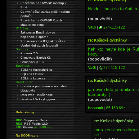
Pozvánka na OWASP meetup v
Brně
Nejdu... boja sa ta Anti. 
Co nyní dělají zakladatelé hacking
portálů?
(odpovědět)
Pozvánka na OWASP Czech
chapter meeting
VaGi
|
274-115-122
IT Právo:
Jak poslat Email, aby se
nejednalo o spam?
re: Košické dýchánky
Konverzace na ICQ jako důkaz.
Uveřejnění cizích fotografií
heh kto nevie kde je Ru
Soubory:
kopy...
Phoenix 2.5
Crimeware Exploit Kit
(odpovědět)
Crimepack 3.1.3
BugTrack:
VaGi
|
274-115-122
SQLi na listyprahy1.cz
SQLi na Florenc
SQLi na kacov.cz
re: Košické dýchánky
HackForum:
Sciolink a pořizování screenshotu
ja nevim kde je rubikon i
obrazovky
kamaraty :)
Dark Web - zkušenosti
(odpovědět)
Detekce HW keyloggeru
bonusak
|
85.160.69.*
Další služby:
BBC:
Supported Tags
re: Košické dýchánky
RSS:
RSS Feeds v2.0
IRC:
#soom
(irc.2600.net)
mno ked chces dorazi
se....
Na SOOM.cz je: