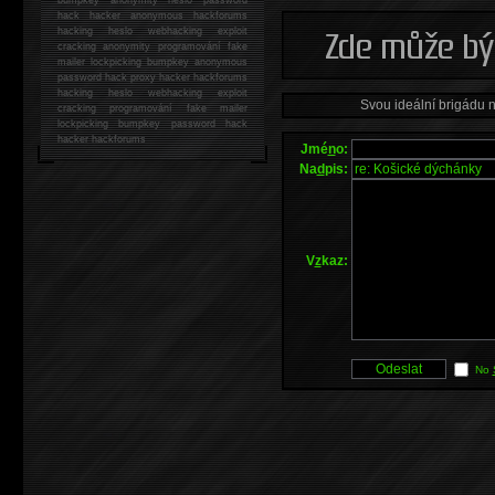
hack
hacker anonymous hackforums
hacking
heslo webhacking exploit
cracking anonymity programování fake
mailer lockpicking bumpkey anonymous
password hack proxy hacker hackforums
hacking heslo webhacking exploit
Svou ideální brigádu 
cracking programování fake mailer
lockpicking bumpkey password hack
hacker
hackforums
Jmé
n
o:
Na
d
pis:
V
z
kaz:
No