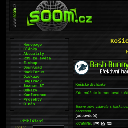
Koši
Homepage
Články
Aktuality
RSS ze světa
E-shop
Download
HackForum
Diskuze
BugTrack
Košické dýchánky
Seznam BT
Odkazy
Zde můžete komentovat koši
Konference
Projekty
----------
O nás
Teprve když vstáváte s hackinge
hackerem.
(odpovědět)
.
Přihlášení
.cCuMiNn.
|
|
|
L
o
gin: