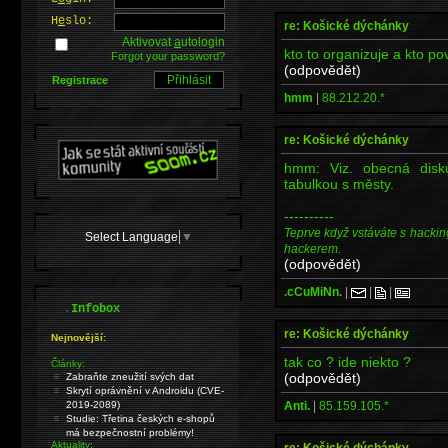
H
e
slo:
re: Košické dýchánky
Aktivovat
a
utologin
kto to organizuje a kto p
Forgot your password?
(odpovědět)
Registrace
hmm
|
88.212.20.*
re: Košické dýchánky
hmm: Viz. obecná dis
tabulkou s městy.
----------
Teprve když vstáváte s hackin
Select Language
▼
hackerem.
(odpovědět)
.cCuMiNn.
|
|
|
.
Infobox
re: Košické dýchánky
Nejnovější:
tak co ? ide niekto ?
Články:
(odpovědět)
Zabraňte zneužití svých dat
Skrytí oprávnění v Androidu (CVE-
Anti.
|
85.159.105.*
2019-2089)
Studie: Třetina českých e-shopů
má bezpečnostní problémy!
Aktuality:
re: Košické dýchánky