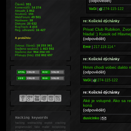
(odpovědět)
Článků:
991
Komentářů:
14 274
VaGi
|
274-115-122
Aktualit:
1 862
Souborů:
151
WebForum:
49 501
Hardware:
38
re: Košické dýchánky
Diskuze:
20 632
BugTrack:
4 415
Privat Club Rubikon, Zvon
Reg. uživatelů:
16 427
hladal :) Kusok od Hlavnej
(odpovědět)
A proběhlo:
Zobraz. článků:
18 253 361
Emir
|
217.119.114.*
Staženo souborů:
1 463 592
Staženo dat:
964 204
MB
Přístupy (hits):
232 802 697
re: Košické dýchánky
Hmm chodi vobec dakto na
(odpovědět)
VaGi
|
274-115-122
re: Košické dýchánky
Aké je vstupné. Ako sa r
koná
(odpovědět)
Hacking keywords
dusicinko
|
hacking
webhacking exploit cracking
programování fake mailer lockpicking
bumpkey anonymity heslo password