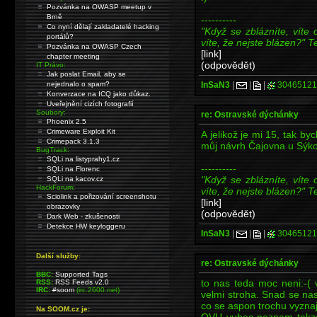
Pozvánka na OWASP meetup v
Brně
----------
Co nyní dělají zakladatelé hacking
"Když se zblázníte, víte 
portálů?
víte, že nejste blázen?" T
Pozvánka na OWASP Czech
[link]
chapter meeting
(odpovědět)
IT Právo:
Jak poslat Email, aby se
InSaN3
|
|
|
30465121
nejednalo o spam?
Konverzace na ICQ jako důkaz.
Uveřejnění cizích fotografií
Soubory:
re: Ostravské dýchánky
Phoenix 2.5
Crimeware Exploit Kit
A jelikož je mi 15, tak by
Crimepack 3.1.3
můj návrh Čajovna u Sýko
BugTrack:
SQLi na listyprahy1.cz
----------
SQLi na Florenc
"Když se zblázníte, víte 
SQLi na kacov.cz
HackForum:
víte, že nejste blázen?" T
Sciolink a pořizování screenshotu
[link]
obrazovky
(odpovědět)
Dark Web - zkušenosti
Detekce HW keyloggeru
InSaN3
|
|
|
30465121
Další služby:
re: Ostravské dýchánky
BBC:
Supported Tags
to nas teda moc neni:-( 
RSS:
RSS Feeds v2.0
IRC:
#soom
(irc.2600.net)
velmi stroha. Snad se nas
co se aspon trochu vyznaj
Na SOOM.cz je:
OVU vubec neznam takze 