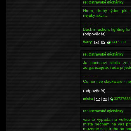
re: Ostravské dýchánky
Hmm, druhý týden pls 
nějaký akci...
----------
Back in action, fighting fo
(odpovědět)
Wary
|
|
|
7416339
re: Ostravské dýchánky
Ja pacesovi slibila z
zorganizujete, rada prijed
----------
Co neni ve slackware - ne
(odpovědět)
misha
|
|
|
33737638
re: Ostravské dýchánky
vau to vypada na velkou
mista necham na vas pr
muzeme sejit treba na na