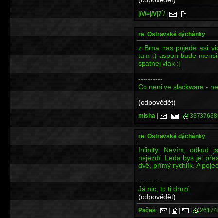
|/V/=|/V|7`/
|
|
re: Ostravské dýchánky
z Brna nas pojede asi vi
tam :) aspon bude mensi 
spatnej vlak :]
----------
Co neni ve slackware - ne
(odpovědět)
misha
|
|
|
33737638
re: Ostravské dýchánky
Infinity: Nevím, odkud 
nejezdí. Leda bys jel př
dvě, přímý rychlík. A pojed
----------
Já nic, to ti druzí.
(odpovědět)
Pačes
|
|
|
|
26174