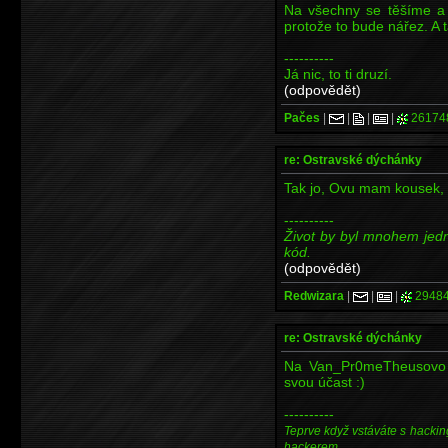
Na všechny se těšíme a
protože to bude nářez. A t
----------
Já nic, to ti druzí.
(odpovědět)
Pačes
|
|
|
|
26174
re: Ostravské dýchánky
Tak jo, Ovu mam kousek, 
----------
Život by byl mnohem jed
kód.
(odpovědět)
Redwizara
|
|
|
2948
re: Ostravské dýchánky
Na Van_Pr0meTheusovo p
svou účast :)
----------
Teprve když vstáváte s hackin
hackerem.