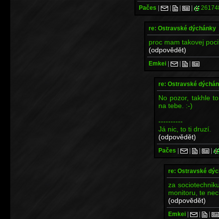
Pačes
|
|
|
|
26174
re: Ostravské dýchánky
proc mam takovej pocit,
(odpovědět)
Emkei
|
|
|
re: Ostravské dýchá
No pozor, takhle t
na tebe. :-)
----------
Já nic, to ti druzí.
(odpovědět)
Pačes
|
|
|
|
re: Ostravské dý
za sociotechnik
monitoru, te ne
(odpovědět)
Emkei
|
|
|