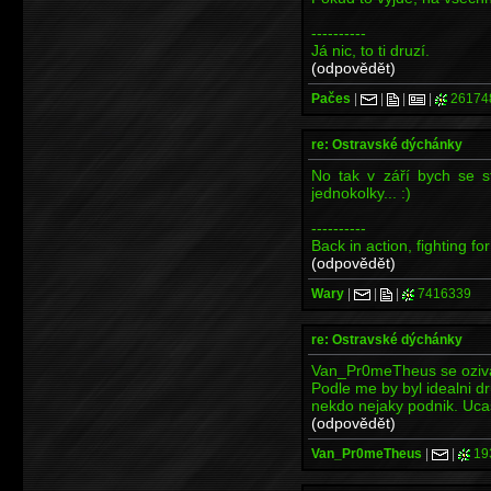
----------
Já nic, to ti druzí.
(odpovědět)
Pačes
|
|
|
|
26174
re: Ostravské dýchánky
No tak v září bych se s
jednokolky... :)
----------
Back in action, fighting fo
(odpovědět)
Wary
|
|
|
7416339
re: Ostravské dýchánky
Van_Pr0meTheus se oziva
Podle me by byl idealni dr
nekdo nejaky podnik. Ucas
(odpovědět)
Van_Pr0meTheus
|
|
19