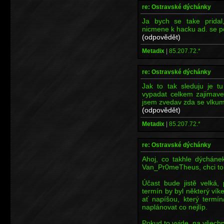
re: Ostravské dýchánky
Ja bych se take prida
nicmene k hacku ad. se 
(odpovědět)
Metadix
|
85.207.72.*
re: Ostravské dýchánky
Jak to tak sleduju je t
vypadat celkem zajimave,
jsem zvedav zda se vlkum
(odpovědět)
Metadix
|
85.207.72.*
re: Ostravské dýchánky
Ahoj, co takhle dýcháne
Van_Pr0meTheus, chci to 
Účast bude jistě velká, p
termín by byl některý vík
ať napíšou, který termí
naplánovat co nejlíp.
Pokud to vyjde, na všechn