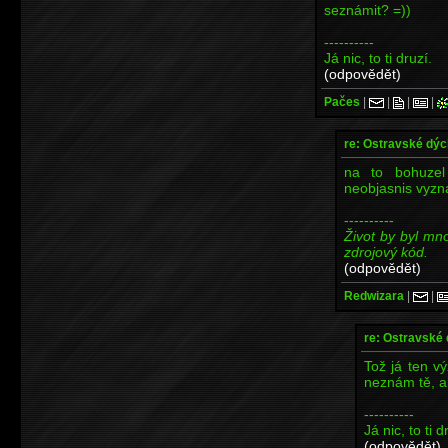
seznámit? =))
----------
Já nic, to ti druzí.
(odpovědět)
Pačes
|
|
|
|
re: Ostravské dý
na to bohuze
neobjasnis vyzn
----------
Život by byl m
zdrojový kód.
(odpovědět)
Redwizara
|
|
re: Ostravské
Tož já ten v
neznám tě, al
----------
Já nic, to ti d
(odpovědět)