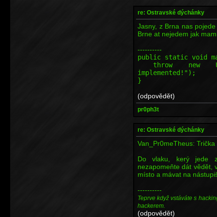
re: Ostravské dýchánky
Jasny, z Brna nas pojede
Brne at nejedem jak maml
----------
public static void m
throw new Unsupp
implemented!");
}
(odpovědět)
pr0ph3t
re: Ostravské dýchánky
Van_Pr0meTheus: Trička 
Do vlaku, kerý jede 
nezapomeňte dát vědět, 
místo a mávat na nástupiš
----------
Teprve když vstáváte s hackin
hackerem.
(odpovědět)