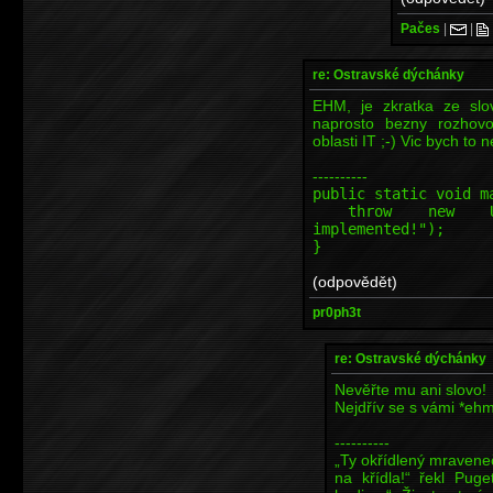
Pačes
|
|
re: Ostravské dýchánky
EHM, je zkratka ze slov
naprosto bezny rozhov
oblasti IT ;-) Vic bych to
----------
public static void m
throw new Unsupp
implemented!");
}
(odpovědět)
pr0ph3t
re: Ostravské dýchánky
Nevěřte mu ani slovo!
Nejdřív se s vámi *ehm
----------
„Ty okřídlený mravenečk
na křídla!“ řekl Puge