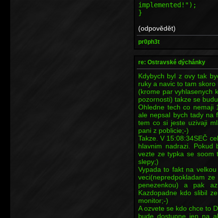
implemented!");
}
(odpovědět)
pr0ph3t
re: Ostravské dýchánky
Kdybych byl z ovy tak by
ruky a navic to tam skor
(krome par vyhlasenych kl
pozornosti) takze se budu
Ohledne tech co nemaji 
ale nepsal bych tady na 
tem co si jeste uzivaji 
pani z poblicie;-)
Takze. V 15:08:34SEČ ce
hlavnim nadrazi. Pokud b
vezte ze typka se soom 
slepy;)
Vypada to fakt na velkou
veci(nepredpokladam ze 
penezenkou) a pak az 
Kazdopadne kdo slibil ze
monitor;-)
A ozvete se kdo chce to DV
bude dostupne jen na ak