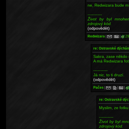
ne, Redwizara bude mit
----------
Život by byl mnohe
zdrojový kód.
(odpovědět)
Redwizara
|
|
|
29
re: Ostravské dýchá
Sakra, zase někdo s
A má Redwizara fot
----------
Já nic, to ti druzí.
(odpovědět)
Pačes
|
|
|
|
re: Ostravské dý
Myslim, ze fotku
----------
Život by byl m
zdrojový kód.