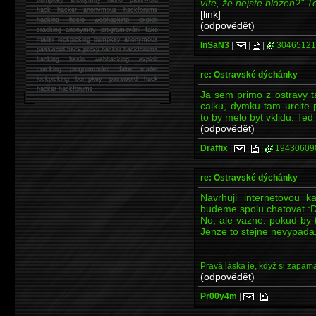
víte, že nejste blázen?" T
hack
hacker anonymous hackforums
[link]
hacking
heslo webhacking exploit
(odpovědět)
cracking anonymity programování fake
mailer lockpicking bumpkey anonymous
InSaN3
|
|
|
30465121
password hack proxy hacker hackforums
hacking heslo webhacking exploit
cracking programování fake mailer
re: Ostravské dýchánky
lockpicking bumpkey password hack
hacker
hackforums
Ja sem primo z ostravy t
cajku, dymku tam urcite p
to by melo byt vklidu. Ted
(odpovědět)
Draffix
|
|
|
19430609
re: Ostravské dýchánky
Navrhuji internetovou
budeme spolu chatovat :D 
No, ale vazne: pokud by 
Jenze to stejne nevypada,
----------
Pravá láska je, když si zapama
(odpovědět)
Pr00y4m
|
|