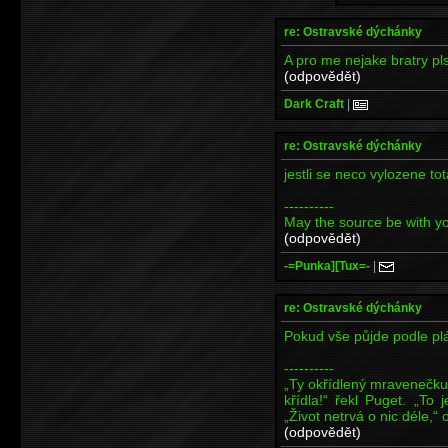
re: Ostravské dýchánky
A pro me nejake bratry pls
(odpovědět)
Dark Craft
|
re: Ostravské dýchánky
jestli se neco vylozene to
----------
May the source be with yo
(odpovědět)
-=Punka][Tux=-
|
re: Ostravské dýchánky
Pokud vše půjde podle plá
----------
„Ty okřídlený mravenečku!“
křídla!“ řekl Puget. „To 
„Život netrvá o nic déle,“
(odpovědět)