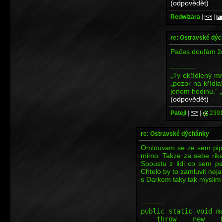
(odpovědět)
Redwizara
|
|
re: Ostravské dý
Pačes doufám ž
----------
„Ty okřídlený mr
„pozor na křídla!
jenom hodinu.“ „
(odpovědět)
Patejl
|
|
239
re: Ostravské dýchánky
Omlouvam se ze sem pips
mimo. Takze za sebe rik
Spoustu z lidi co sem p
Chtelo by to zamluvit nej
s Darkem taky tak myslim 
----------
public static void m
throw new Unsupp