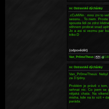
re: Ostravské dýchánky
.cCuMiNn.: mno zni to velm
sessnu... To nwm. Proste
spousta lidi ze zdrzi kli
stihnem probrat snad upl
Jo a asi si vezmu par bu
triko:D
(odpovědět)
Van_Pr0meTheus
|
|
19
re: Ostravské dýchánky
Van_Pr0meTheus: Nebyl by
za 3 týdny.
Problém je právě v tom,
sehnat nic. Co jsem se 
nějaká chata. Na víkend
misha, kde na to vzít + dal
paráda.
----------