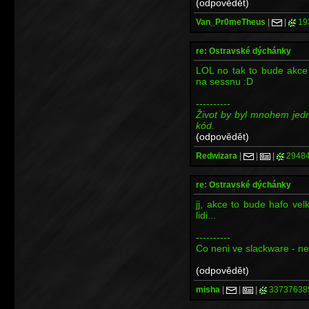
(odpovědět)
Van_Pr0meTheus
|
|
19
re: Ostravské dýchánky
LOL no tak to bude akce 
na sessnu :D
----------
Život by byl mnohem jed
kód.
(odpovědět)
Redwizara
|
|
|
2948
re: Ostravské dýchánky
jj, akce to bude hafo velk
lidi...
----------
Co neni ve slackware - ne
(odpovědět)
misha
|
|
|
33737638