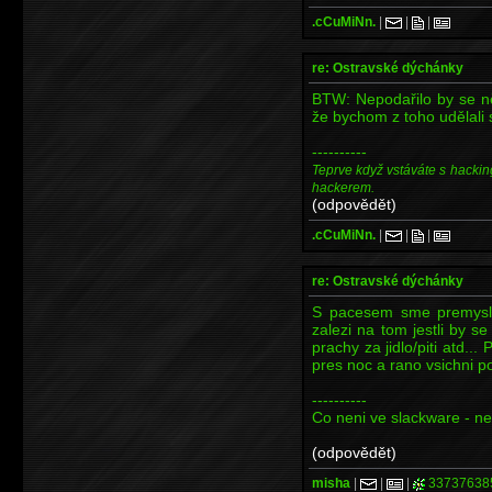
.cCuMiNn.
|
|
|
re: Ostravské dýchánky
BTW: Nepodařilo by se ně
že bychom z toho udělali 
----------
Teprve když vstáváte s hackin
hackerem.
(odpovědět)
.cCuMiNn.
|
|
|
re: Ostravské dýchánky
S pacesem sme premyslel
zalezi na tom jestli by s
prachy za jidlo/piti atd..
pres noc a rano vsichni p
----------
Co neni ve slackware - ne
(odpovědět)
misha
|
|
|
33737638