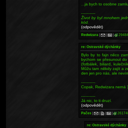
...ja bych to osobne zamluv
----------
Život by byl mnohem jed
kód.
(odpovědět)
Redwizara
|
|
|
2948
re: Ostravské dýchánky
Bylo by to fajn něco zam
bychom se přesunout do j
(fotbálek, biliard, kule
Můžu tam někdy zajít a zep
den jen pro nás, ale nevím
----------
Copak, Redwizara nemá 
----------
Já nic, to ti druzí.
(odpovědět)
Pačes
|
|
|
|
26174
re: Ostravské dýchánky