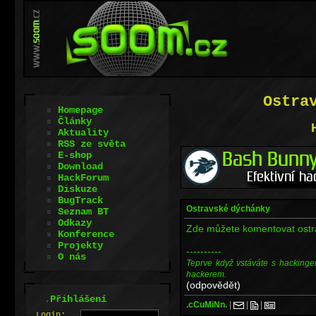
Ostra
Homepage
Články
Aktuality
RSS ze světa
E-shop
Download
HackForum
Diskuze
BugTrack
Ostravské dýchánky
Seznam BT
Odkazy
Zde můžete komentovat ostr
Konference
Projekty
----------
O nás
Teprve když vstáváte s hackinge
hackerem.
(odpovědět)
.
Přihlášení
.cCuMiNn.
|
|
|
L
o
gin: