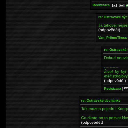
Redwizara
|
|
|
re: Ostravské dý
Ja takovej nejse
(odpovědět)
Van_Pr0meTheus
re: Ostravské
Dokud neuvid
----------
Život by by
měli zdrojový
(odpovědět)
Redwizara
|
re: Ostravské dýchánky
Tak mozna prijede i Konqui
Co rikate na to pozvat N
(odpovědět)