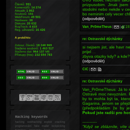
prizpusobim. Jinak jse
Článků:
991
Komentářů:
14 274
stodolni nebo nekde v ce
Aktualit:
1 862
bo neminim cely vecer chl
Souborů:
151
WebForum:
49 501
(odpovědět)
Hardware:
38
Diskuze:
20 632
Van_Pr0meTheus
|
|
19
BugTrack:
4 415
Reg. uživatelů:
16 426
A proběhlo:
re: Ostravské dýchánky
Zobraz. článků:
18 248 969
si nejsem jist, ale havr n
Staženo souborů:
1 463 517
prijel ...
Staženo dat:
964 137
MB
Přístupy (hits):
232 694 783
zbyva otazky kdy? a kde?
(odpovědět)
CiC
|
|
re: Ostravské dýchánky
Van_Pr0meTheus: Já to m
Ostravě moc nevyznám. P
by to mohla být ta, kter
Gagarina, jenom se přejd
(předpokládám že by jel
Pokud jste radši pro ho
Hacking keywords
----------
hacking
webhacking exploit cracking
"Když se zblázníte, víte 
programování fake mailer lockpicking
bumpkey anonymity heslo password