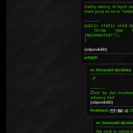
Zadny takovy, to bych se 
mam pocit ze mi to "nekdo
----------
public static void m
throw new Unsupp
implemented!");
}
(odpovědět)
pr0ph3t
re: Ostravské dýchánky
:-P
----------
Život by byl mnohe
zdrojový kód.
(odpovědět)
Redwizara
|
|
|
29
re: Ostravské dýchá
Ale mně to nemá kd