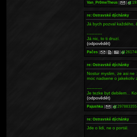
Van_Pr0meTheus
|
|
19
re: Ostravské dýchánky
Já bych pozval každého, č
----------
Já nic, to ti druzí.
(odpovědět)
Pačes
|
|
|
|
26174
re: Ostravské dýchánky
Nostur myslim, ze asi ne
moc nadsene o jakekoliv z
----------
Je tezke byt debilem... K
(odpovědět)
Pajushka
|
|
297883355
re: Ostravské dýchánky
Jde o lidi, ne o portál.