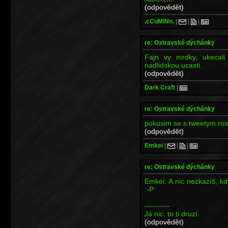
(odpovědět)
.cCuMiNn.
|
|
|
re: Ostravské dýchánky
Fajn vy mrdky, ukecali
nadlidskou ucasti.
(odpovědět)
Dark Craft
|
re: Ostravské dýchánky
pokusim se s tweetym rovn
(odpovědět)
Emkei
|
|
|
re: Ostravské dýchánky
Emkei: A nic nezkazíš, kd
:-P
----------
Já nic, to ti druzí.
(odpovědět)