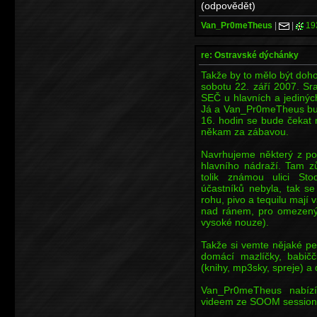
(odpovědět)
Van_Pr0meTheus
|
|
19
re: Ostravské dýchánky
Takže by to mělo být doh
sobotu 22. září 2007. Sr
SEČ u hlavních a jedinýc
Já a Van_Pr0meTheus bude
16. hodin se bude čekat 
někam za zábavou.
Navrhujeme některý z po
hlavního nádraží. Tam 
tolik známou ulici Sto
účastníků nebyla, tak 
rohu, pivo a tequilu mají 
nad ránem, pro omezený 
vysoké nouze).
Takže si vemte nějaké pení
domácí mazlíčky, babičč
(knihy, mp3sky, spreje) a 
Van_Pr0meTheus nabízí
videem ze SOOM session č.