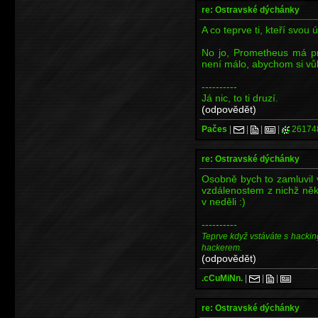
re: Ostravské dýchánky
A co teprve ti, kteří svou ú
No jo, Prometheus má pra
není málo, abychom si vů
----------
Já nic, to ti druzí.
(odpovědět)
Pačes
|
|
|
|
26174
re: Ostravské dýchánky
Osobně bych to zamluvil 
vzdálenostem z nichž něk
v neděli :)
----------
Teprve když vstáváte s hackin
hackerem.
(odpovědět)
.cCuMiNn.
|
|
|
re: Ostravské dýchánky