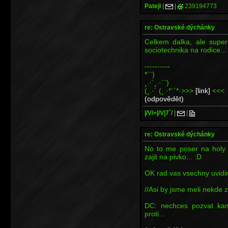
Patejl
|
|
239194773
re: Ostravské dýchánky
Celkem dalka, ale super 
sociotechnika na rodice...
----------
*´¨)
¸.·´¸.·´¨)
(¸.·´ (¸.·*´`*·>>>
[link]
<<<
(odpovědět)
|/V/=|/V|7`/
|
|
re: Ostravské dýchánky
No to me poser na holy
zajit na pivko... :D
OK rad vas vsechny uvidim
//Asi by jsme meli nekde za
DC: nechces pozvat ka
proti...