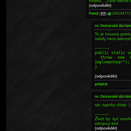
hodinu.“ „Život netrvá 
(odpovědět)
Patejl
|
|
239194773
re: Ostravské dýchá
To je hnusna pomlu
nekdy neco takovyho
----------
public static v
throw new Uns
implemented!");
}
(odpovědět)
pr0ph3t
re: Ostravské dýchá
njn, typicky chlap :)
----------
Život by byl mno
zdrojový kód.
(odpovědět)