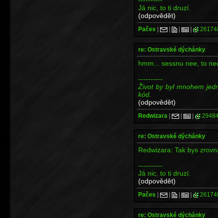
Já nic, to ti druzí.
(odpovědět)
Pačes
|
|
|
|
26174
re: Ostravské dýchánky
hmm... sessnu nee, to ne
----------
Život by byl mnohem jed
kód.
(odpovědět)
Redwizara
|
|
|
2948
re: Ostravské dýchánky
Redwizara: Tak bys zrovna
----------
Já nic, to ti druzí.
(odpovědět)
Pačes
|
|
|
|
26174
re: Ostravské dýchánky