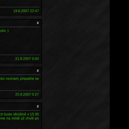
19.8.2007 22:47
#
liv :)
21.8.2007 0:04
#
 moc neznam, pripadne se
25.8.2007 0:27
#
ch bude oficiálně v 15:30
e na místě již chvíli po