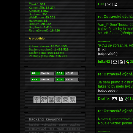
CiC
|
|
Článků:
991
Komentářů:
14 274
Aktualit:
1 862
Souborů:
151
re: Ostravské dých
WebForum:
49 501
Hardware:
38
Diskuze:
20 632
Van_Pr0meTheus: Já 
BugTrack:
4 415
čajovně, tak by to mo
Reg. uživatelů:
16 426
se určitě dala (předp
A proběhlo:
----------
"Když se zblázníte, vít
Zobraz. článků:
18 249 559
[link]
Staženo souborů:
1 463 526
Staženo dat:
964 143
MB
(odpovědět)
Přístupy (hits):
232 715 201
InSaN3
|
|
|
3
re: Ostravské dých
Ja sem primo z ostrav
takze to by melo byt v
(odpovědět)
Draffix
|
|
|
19
re: Ostravské dých
Navrhuji internetovo
Hacking keywords
No, ale vazne: pokud 
hacking
webhacking exploit cracking
programování fake mailer lockpicking
----------
bumpkey anonymity heslo password