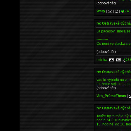
(odpovědět)
Wary
|
|
|
741
re: Ostravské dých
Ja pacesovi slibila z
----------
Co neni ve slackware 
(odpovědět)
misha
|
|
|
33
re: Ostravské dých
vau to vypada na vel
muzeme sejit treba na
(odpovědět)
Van_Pr0meTheus
|
re: Ostravské dých
Takže by to mělo být 
hodin SEČ u hlavních
15. hodině, do 16. h