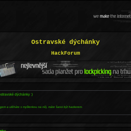
Ostravské dýchánky
HackForum
stravské dýchánky :)
ngem a uléháte s myšlenkou na něj, máte šanci být hackerem.
ánky