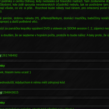
 podniků v centru Ostravy, tedy nedaleko od hlavního nádraží. Tam zůstaneme 
i Stodolní, kde jistě spousta neostravských účastníků nebyla, tak se podíváme ta
 mají všude, co víc si přát... Rozchod bude někdy nad ránem, pro omezený počet l
).
 peníze, dobrou náladu (!!!), přítele/přítelkyni, domácí mazlíčky, babiččiny kol
spreje) a další potřebné věci.
í za panáčka tequilky vypálení DVD s videem ze SOOM session č. 2, zájemci nechť
a doufám, že se sejdeme v hojném počtu, protože to bude nářez. A taky proto, že úč
261748492
ánky
k, hlasim svou ucast :)
jednodušší, kdybychom k němu měli zdrojový kód.
294843615
ánky