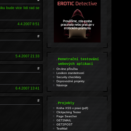
iku bude vice lidi rad se
4.4.2007 8:51
#
5.4.2007 21:33
.
Penetrační testování
webových aplikací
#
On-line příručka
Lexikon zranitelností
Security checklisty
Doprovodné projekty
Nástroje
6.4.2007 13:41
#
.
Projekty
Kniha XSS v praxi (pdf)
Clickjacking Tester
Page Searcher
GET2MAIL
GET2POST
TestMail