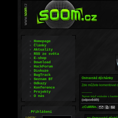
Homepage
Články
Aktuality
RSS ze světa
E-shop
Download
HackForum
Diskuze
BugTrack
Ostravské dýchánky
Seznam BT
Odkazy
Zde můžete komentovat o
Konference
Projekty
----------
O nás
Teprve když vstáváte s hacki
(odpovědět)
.cCuMiNn.
|
|
|
.
Přihlášení
L
o
gin:
re: Ostravské dých