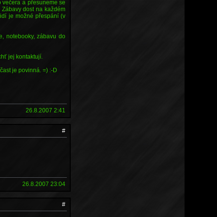
do večera a přesuneme se
m. Zábavy dost na každém
idí je možné přespání (v
áče, notebooky, zábavu do
 jej kontaktují.
ast je povinná. =) :-D
26.8.2007 2:41
#
26.8.2007 23:04
#