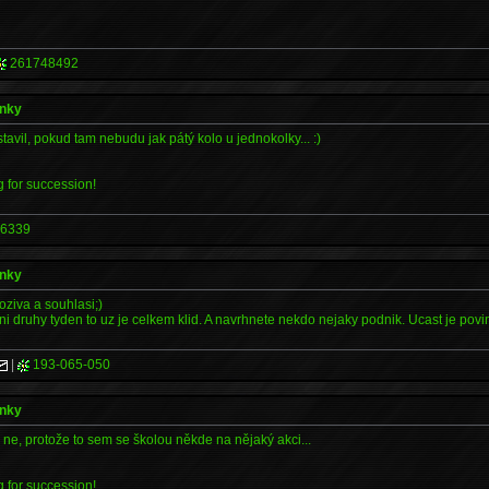
261748492
ánky
stavil, pokud tam nebudu jak pátý kolo u jednokolky... :)
ng for succession!
6339
ánky
iva a souhlasi;)
ni druhy tyden to uz je celkem klid. A navrhnete nekdo nejaky podnik. Ucast je povi
|
193-065-050
ánky
ne, protože to sem se školou někde na nějaký akci...
ng for succession!