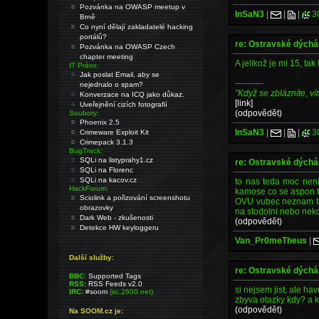
Pozvánka na OWASP meetup v
InSaN3
|
|
|
3
Brně
Co nyní dělají zakladatelé hacking
portálů?
re: Ostravské dých
Pozvánka na OWASP Czech
chapter meeting
A jelikož je mi 15, t
IT Právo:
Jak poslat Email, aby se
----------
nejednalo o spam?
"Když se zblázníte, vít
Konverzace na ICQ jako důkaz.
[link]
Uveřejnění cizích fotografií
(odpovědět)
Soubory:
Phoenix 2.5
InSaN3
|
|
|
3
Crimeware Exploit Kit
Crimepack 3.1.3
BugTrack:
SQLi na listyprahy1.cz
re: Ostravské dých
SQLi na Florenc
SQLi na kacov.cz
to nas teda moc neni:
HackForum:
kamose co se aspon t
Sciolink a pořizování screenshotu
OVU vubec neznam tak
obrazovky
na stodolni nebo nekd
Dark Web - zkušenosti
(odpovědět)
Detekce HW keyloggeru
Van_Pr0meTheus
|
Další služby:
re: Ostravské dých
BBC:
Supported Tags
RSS:
RSS Feeds v2.0
si nejsem jist, ale hav
IRC:
#soom
(irc.2600.net)
zbyva otazky kdy? a 
(odpovědět)
Na SOOM.cz je: