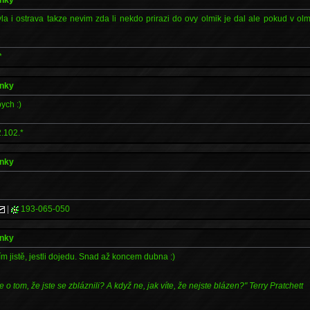
 i ostrava takze nevim zda li nekdo prirazi do ovy olmik je dal ale pokud v olm
*
ánky
bych :)
.102.*
ánky
|
193-065-050
ánky
ím jistě, jestli dojedu. Snad až koncem dubna :)
e o tom, že jste se zbláznili? A když ne, jak víte, že nejste blázen?" Terry Pratchett