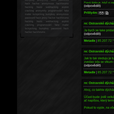
Pravá láska je, když si z
hack
hacker anonymous hackforums
(odpovědět)
hacking
heslo webhacking exploit
cracking anonymity programování fake
Pr00y4m
|
|
mailer lockpicking bumpkey anonymous
password hack proxy hacker hackforums
hacking heslo webhacking exploit
re: Ostravské dých
cracking programování fake mailer
lockpicking bumpkey password hack
Ja bych se take prid
hacker
hackforums
(odpovědět)
Metadix
|
85.207.72.*
re: Ostravské dých
Jak to tak sleduju je 
zvedav zda se vlkum 
(odpovědět)
Metadix
|
85.207.72.*
re: Ostravské dých
Ahoj, co takhle dýchá
Účast bude jistě velká
ať napíšou, který ter
Pokud to vyjde, na vš