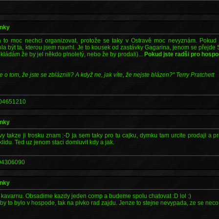
ánky
to moc nechci organizovat, protože se taky v Ostravě moc nevyznám. Pokud 
hla být ta, kterou jsem navrhl. Je to kousek od zastávky Gagarina, jenom se přejde
okládám že by jel někdo plnoletý, nebo že by prodali)...
Pokud jste radši pro hospo
e o tom, že jste se zbláznili? A když ne, jak víte, že nejste blázen?" Terry Pratchett
04651210
ánky
y takze ji trosku znam :-D ja sem taky pro tu cajku, dymku tam urcite prodaji a pr
klidu. Ted uz jenom staci domluvit kdy a jak.
4306090
ánky
u kavarnu. Obsadime kazdy jeden comp a budeme spolu chatovat :D lol :)
by to bylo v hospode, tak na pivko rad zajdu. Jenze to stejne nevypada, ze se neco 