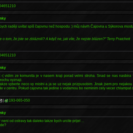
04651210
ánky
ak bych raději uvítal spíš čajovnu než hospodu :) můj návrh Čajovna u Sýkorova mostu
e o tom, že jste se zbláznili? A když ne, jak víte, že nejste blázen?" Terry Pratchett
04651210
ánky
-( vidim ze komunita je v nasem kraji porad velmi stroha. Snad se nas nasbira v
rochu vyznaji.
ze vyberte neco vy mistni a ja se uz nejak prizpusobim. Jinak jsem pro nejak
e v centru. Pokud cajovna tak jedine s vodarnou bo neminim cely vecer chlampat ca
|
193-065-050
ánky
r neni od ostravy tak daleko takze bych urcite prijel ...
kde?