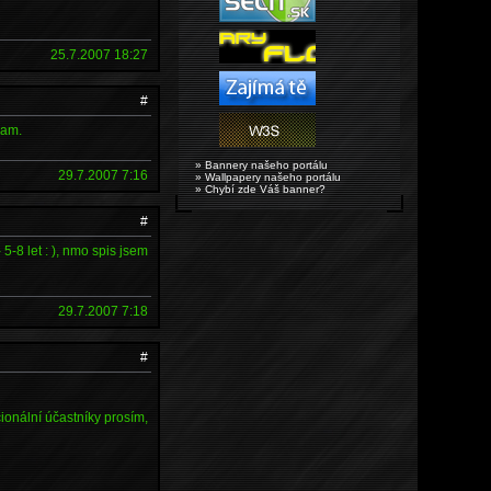
25.7.2007 18:27
#
vam.
» Bannery našeho portálu
29.7.2007 7:16
» Wallpapery našeho portálu
» Chybí zde Váš banner?
#
5-8 let : ), nmo spis jsem
29.7.2007 7:18
#
ncionální účastníky prosím,