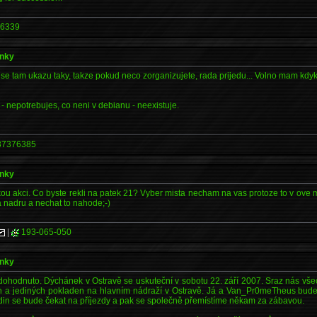
6339
ánky
e se tam ukazu taky, takze pokud neco zorganizujete, rada prijedu... Volno mam kdyko
- nepotrebujes, co neni v debianu - neexistuje.
7376385
ánky
kou akci. Co byste rekli na patek 21? Vyber mista necham na vas protoze to v ove
 nadru a nechat to nahode;-)
|
193-065-050
ánky
dohodnuto. Dýchánek v Ostravě se uskuteční v sobotu 22. září 2007. Sraz nás vše
 a jediných pokladen na hlavním nádraží v Ostravě. Já a Van_Pr0meTheus budem
odin se bude čekat na příjezdy a pak se společně přemístíme někam za zábavou.