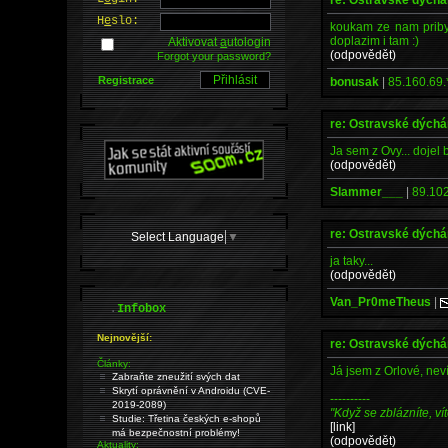
H
e
slo:
koukam ze nam pribyla
doplazim i tam :)
Aktivovat
a
utologin
(odpovědět)
Forgot your password?
Registrace
bonusak
|
85.160.69.
re: Ostravské dých
Ja sem z Ovy... dojel 
(odpovědět)
Slammer___
|
89.102
re: Ostravské dých
Select Language
▼
ja taky...
(odpovědět)
Van_Pr0meTheus
|
.
Infobox
Nejnovější:
re: Ostravské dých
Články:
Já jsem z Orlové, nev
Zabraňte zneužití svých dat
Skrytí oprávnění v Androidu (CVE-
----------
2019-2089)
"Když se zblázníte, vít
Studie: Třetina českých e-shopů
[link]
má bezpečnostní problémy!
(odpovědět)
Aktuality: