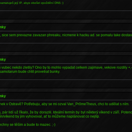
apamatuješ její IP, abys obešel zpoždění DNS :)
ánky
al, sice sem prevazne zavazan phreaku, nicmene k hacku ad. se pomalu take dosta
ánky
tu vubec nekdo zletily? Ono by to mohlo vypadat celkem zajimave, vekove rozdily +,- 
samotarum bude chtit provetrat bunky.
ánky
nek v Ostravě? Potřebuju, aby se mi ozval Van_Pr0meTheus, chci to udělat s ním.
, pár lidí už říkalo, že by dorazili. Ideální termín by byl některý víkend v září. Pote
mín/víkend by jim vyhovoval, ať to můžeme naplánovat co nejlíp.
echny se těším a bude to mazec. ;-)