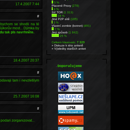
5 %
17.4.2007 7:44
Placené Proxy
(278)
4 %
Síť TOR
(1 313)
#
18 %
Jiné P2P sítě
(185)
3 %
bychom se shodli na té
Vlastní zombie (botnet)
(491)
 Sýkorův most... Dýmka by
7 %
du tak pls navrhněte.
Jiný způsob
(1 842)
25 %
Celkem hlasovalo:
7 329
» Diskuze k této anketě
» Výsledky starších anket
18.4.2007 20:37
.
Doporučujeme
#
odavaji tam i nevzletilym
25.7.2007 16:08
#
podari zorganizovat...