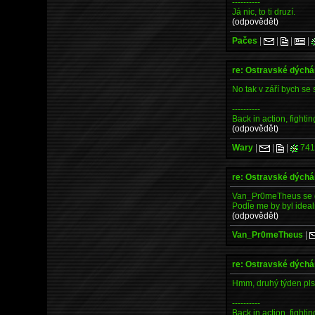
----------
Já nic, to ti druzí.
(odpovědět)
Pačes
|
|
|
|
re: Ostravské dých
No tak v září bych se 
----------
Back in action, fighti
(odpovědět)
Wary
|
|
|
741
re: Ostravské dých
Van_Pr0meTheus se oz
Podle me by byl ideal
(odpovědět)
Van_Pr0meTheus
|
re: Ostravské dých
Hmm, druhý týden pls 
----------
Back in action, fighti