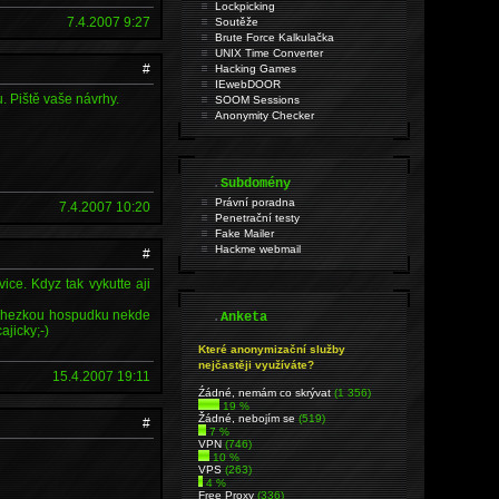
Lockpicking
7.4.2007 9:27
Soutěže
Brute Force Kalkulačka
UNIX Time Converter
#
Hacking Games
IEwebDOOR
. Piště vaše návrhy.
SOOM Sessions
Anonymity Checker
.
Subdomény
Právní poradna
7.4.2007 10:20
Penetrační testy
Fake Mailer
Hackme webmail
#
ice. Kdyz tak vykutte aji
ou hezkou hospudku nekde
.
Anketa
jicky;-)
Které anonymizační služby
nejčastěji využíváte?
15.4.2007 19:11
Źádné, nemám co skrývat
(1 356)
19 %
Žádné, nebojím se
(519)
#
7 %
VPN
(746)
10 %
VPS
(263)
4 %
Free Proxy
(336)