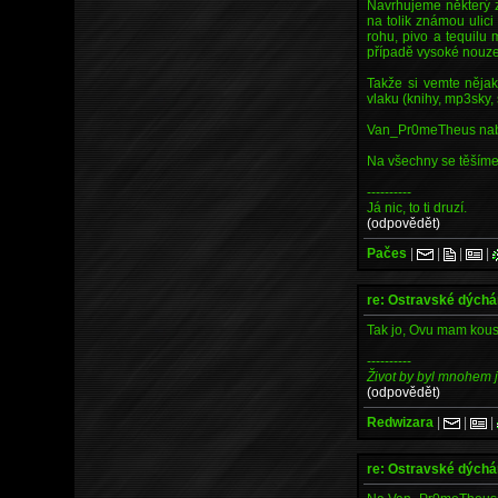
Navrhujeme některý z
na tolik známou ulic
rohu, pivo a tequilu
případě vysoké nouze
Takže si vemte nějaké
vlaku (knihy, mp3sky, 
Van_Pr0meTheus nabíz
Na všechny se těšíme 
----------
Já nic, to ti druzí.
(odpovědět)
Pačes
|
|
|
|
re: Ostravské dých
Tak jo, Ovu mam kouse
----------
Život by byl mnohem 
(odpovědět)
Redwizara
|
|
|
re: Ostravské dých