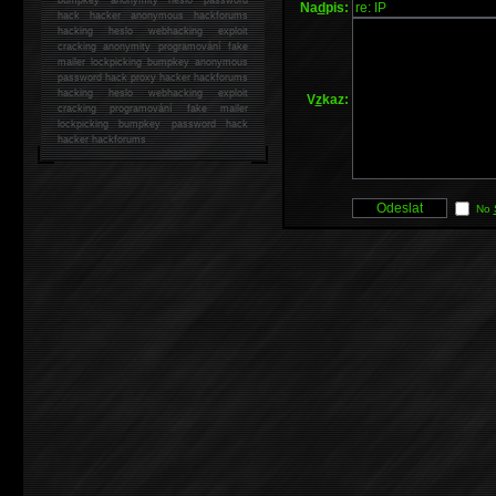
Na
d
pis:
hack
hacker anonymous hackforums
hacking
heslo webhacking exploit
cracking anonymity programování fake
mailer lockpicking bumpkey anonymous
password hack proxy hacker hackforums
hacking heslo webhacking exploit
V
z
kaz:
cracking programování fake mailer
lockpicking bumpkey password hack
hacker
hackforums
No