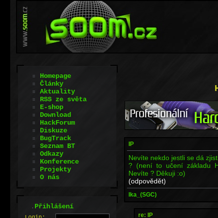
Homepage
Články
Aktuality
RSS ze světa
E-shop
Download
HackForum
Diskuze
BugTrack
IP
Seznam BT
Odkazy
Nevíte nekdo jestli se dá zjis
Konference
? (není to učení základu 
Projekty
Nevíte ? Děkuji :o)
O nás
(odpovědět)
Ika_(SGC)
.
Přihlášení
re: IP
L
o
gin: