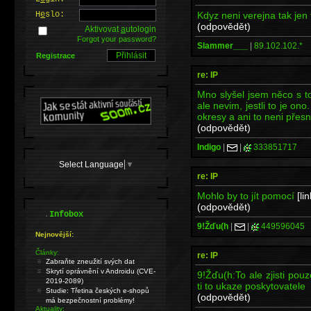
Kdyz neni verejna tak jen 
H
e
slo:
(odpovědět)
Aktivovat
a
utologin
Forgot your password?
Slammer___
|
89.102.102.*
Registrace
re: IP
Mno slyšel jsem něco s t
ale nevim, jestli to je ono.
okresy a ani to neni přesn
(odpovědět)
Indigo
|
|
333851717
Select Language
▼
re: IP
Mohlo by to jít pomocí
[lin
(odpovědět)
.
Infobox
9!Žďu(h
|
|
449596045
Nejnovější:
Články:
re: IP
Zabraňte zneužití svých dat
Skrytí oprávnění v Androidu (CVE-
9!Žďu(h:To ale zjisti pou
2019-2089)
ti to ukaze poskytovatele
Studie: Třetina českých e-shopů
(odpovědět)
má bezpečnostní problémy!
Aktuality: