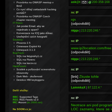
ask@t
|
|
200-358-168
Pozvánka na OWASP meetup v
Brně
Co nyní dělají zakladatelé hacking
re: IP
portálů?
Pozvánka na OWASP Czech
njn
chapter meeting
(odpovědět)
IT Právo:
Jak poslat Email, aby se
nejednalo o spam?
nigga
|
213.220.246.*
Konverzace na ICQ jako důkaz.
Uveřejnění cizích fotografií
Soubory:
re: IP
Phoenix 2.5
Crimeware Exploit Kit
www.ip2location.com/free
Crimepack 3.1.3
(odpovědět)
BugTrack:
SQLi na listyprahy1.cz
nigga
|
213.220.246.*
SQLi na Florenc
SQLi na kacov.cz
HackForum:
re: IP
Sciolink a pořizování screenshotu
obrazovky
[link]
Zkuste tohle
Dark Web - zkušenosti
(odpovědět)
Detekce HW keyloggeru
LammkaX
|
87.122.4.*
Další služby:
BBC:
Supported Tags
re: IP
RSS:
RSS Feeds v2.0
IRC:
#soom
(irc.2600.net)
Neotrace ani pod progra
LOC zaznamy, ktere se uz
Na SOOM.cz je: