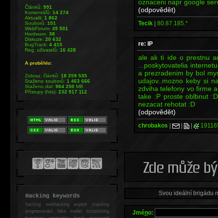
oznaceni napr google ser
Článků:
991
(odpovědět)
Komentářů:
14 274
Aktualit:
1 862
Tecik
|
80.87.185.*
Souborů:
151
WebForum:
49 501
Hardware:
38
Diskuze:
20 632
re: IP
BugTrack:
4 415
Reg. uživatelů:
16 428
ale ak ti ide o prestnu a
A proběhlo:
...poskytovatelia internetu
a prezradenim by bol my
Zobraz. článků:
18 259 535
udajov..mozno keby si na
Staženo souborů:
1 463 666
Staženo dat:
964 250
MB
zdviha telefony vo firme 
Přístupy (hits):
232 917 112
take :P proste oblbnut :D
nezacat rehotat :D
(odpovědět)
chrobakos
|
|
|
19116
Svou ideální brigádu 
Hacking keywords
hacking
webhacking exploit cracking
programování fake mailer lockpicking
Jmé
n
o:
bumpkey anonymity heslo password