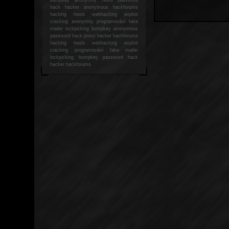
hack
hacker anonymous hackforums
hacking
heslo webhacking exploit
cracking anonymity programování fake
mailer lockpicking bumpkey anonymous
password hack proxy hacker hackforums
hacking heslo webhacking exploit
cracking programování fake mailer
lockpicking bumpkey password hack
hacker
hackforums