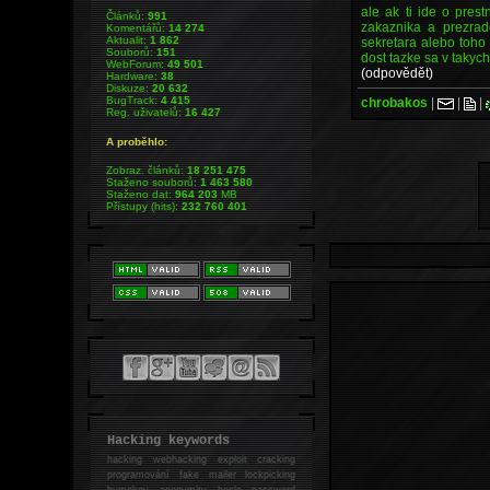
ale ak ti ide o prest
Článků:
991
zakaznika a prezra
Komentářů:
14 274
Aktualit:
1 862
sekretara alebo toho 
Souborů:
151
dost tazke sa v takyc
WebForum:
49 501
(odpovědět)
Hardware:
38
Diskuze:
20 632
BugTrack:
4 415
chrobakos
|
|
|
Reg. uživatelů:
16 427
A proběhlo:
Zobraz. článků:
18 251 475
Staženo souborů:
1 463 580
Staženo dat:
964 203
MB
Přístupy (hits):
232 760 401
Hacking keywords
hacking
webhacking exploit cracking
programování fake mailer lockpicking
bumpkey anonymity heslo password