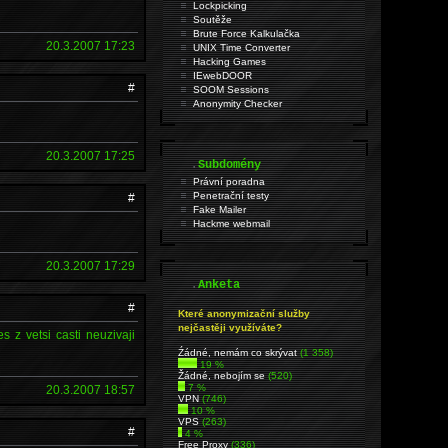
Lockpicking
Soutěže
Brute Force Kalkulačka
20.3.2007 17:23
UNIX Time Converter
Hacking Games
IEwebDOOR
#
SOOM Sessions
Anonymity Checker
20.3.2007 17:25
.
Subdomény
Právní poradna
Penetrační testy
#
Fake Mailer
Hackme webmail
20.3.2007 17:29
.
Anketa
#
Které anonymizační služby
nejčastěji využíváte?
z vetsi casti neuzivaji
Źádné, nemám co skrývat
(1 358)
19 %
Žádné, nebojím se
(520)
7 %
20.3.2007 18:57
VPN
(746)
10 %
VPS
(263)
#
4 %
Free Proxy
(336)