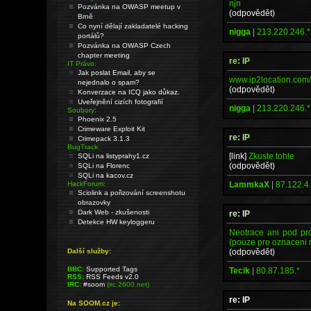
njn
Pozvánka na OWASP meetup v
(odpovědět)
Brně
Co nyní dělají zakladatelé hacking
nigga
|
213.220.246.*
portálů?
Pozvánka na OWASP Czech
chapter meeting
re: IP
IT Právo:
Jak poslat Email, aby se
www.ip2location.com/
nejednalo o spam?
(odpovědět)
Konverzace na ICQ jako důkaz.
Uveřejnění cizích fotografií
nigga
|
213.220.246.*
Soubory:
Phoenix 2.5
Crimeware Exploit Kit
re: IP
Crimepack 3.1.3
BugTrack:
[link]
Zkuste tohle
SQLi na listyprahy1.cz
(odpovědět)
SQLi na Florenc
SQLi na kacov.cz
LammkaX
|
87.122.4.
HackForum:
Sciolink a pořizování screenshotu
obrazovky
Dark Web - zkušenosti
re: IP
Detekce HW keyloggeru
Neotrace ani pod pr
(pouze pro oznaceni 
(odpovědět)
Další služby:
BBC:
Supported Tags
Tecik
|
80.87.185.*
RSS:
RSS Feeds v2.0
IRC:
#soom
(irc.2600.net)
re: IP
Na SOOM.cz je: