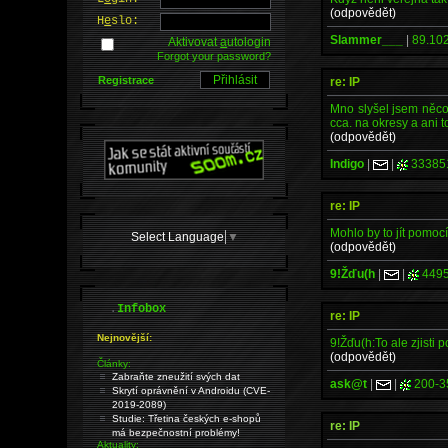
(odpovědět)
H
e
slo:
Slammer___
|
89.102
Aktivovat
a
utologin
Forgot your password?
Registrace
re: IP
Mno slyšel jsem něco s
cca. na okresy a ani t
(odpovědět)
Indigo
|
|
33385
re: IP
Mohlo by to jít pomoc
Select Language
▼
(odpovědět)
9!Žďu(h
|
|
449
.
Infobox
re: IP
Nejnovější:
9!Žďu(h:To ale zjisti
(odpovědět)
Články:
Zabraňte zneužití svých dat
ask@t
|
|
200-3
Skrytí oprávnění v Androidu (CVE-
2019-2089)
Studie: Třetina českých e-shopů
re: IP
má bezpečnostní problémy!
Aktuality: