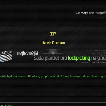
IP
HackForum
 zjistit bydliště pomocí IP adresy po případě jak ? (není to učení základu Hackingu
jen tezko..