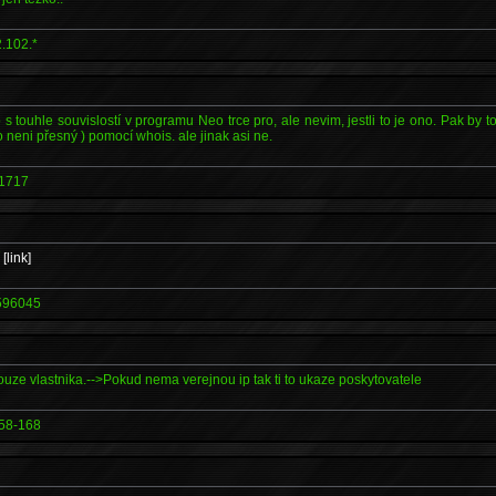
.102.*
 touhle souvislostí v programu Neo trce pro, ale nevim, jestli to je ono. Pak by to šl
o neni přesný ) pomocí whois. ale jinak asi ne.
1717
í
[link]
596045
 pouze vlastnika.-->Pokud nema verejnou ip tak ti to ukaze poskytovatele
58-168