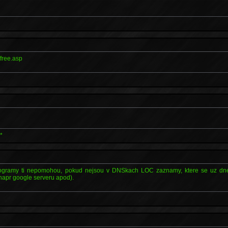
free.asp
*
ogramy ti nepomohou, pokud nejsou v DNSkach LOC zaznamy, ktere se uz dnes 
napr google serveru apod).