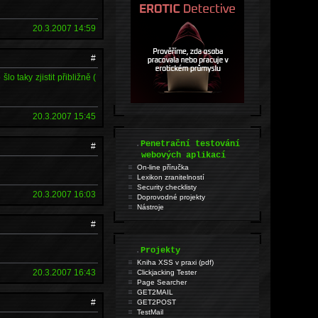
20.3.2007 14:59
#
o taky zjistit přibližně (
20.3.2007 15:45
.
Penetrační testování
#
webových aplikací
On-line příručka
Lexikon zranitelností
Security checklisty
20.3.2007 16:03
Doprovodné projekty
Nástroje
#
.
Projekty
Kniha XSS v praxi (pdf)
20.3.2007 16:43
Clickjacking Tester
Page Searcher
GET2MAIL
#
GET2POST
TestMail