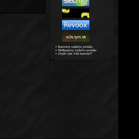
» Bannery našeho portálu
» Wallpapery našeho portálu
» Chybí zde Váš banner?