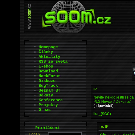
Homepage
Články
Aktuality
RSS ze světa
E-shop
Download
HackForum
Diskuze
BugTrack
IP
Seznam BT
Odkazy
Nevíte nekdo jestli se dá
Konference
PLS Nevíte ? Děkuji :o)
Projekty
(odpovědět)
O nás
Ika_(SGC)
re: IP
.
Přihlášení
Kdyz neni verejna tak 
L
o
gin: