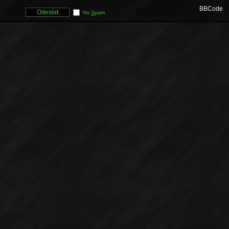
BBCode
No
S
pam