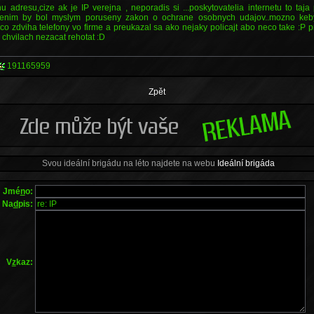
nu adresu,cize ak je IP verejna , neporadis si ...poskytovatelia internetu to taja 
denim by bol myslym poruseny zakon o ochrane osobnych udajov..mozno keby 
co zdviha telefony vo firme a preukazal sa ako nejaky policajt abo neco take :P pr
h chvilach nezacat rehotat :D
191165959
Zpět
Svou ideální brigádu na léto najdete na webu
Ideální brigáda
Jmé
n
o:
Na
d
pis:
V
z
kaz: