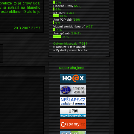
5 %
pretoze to je citlivy udaj
Placené Proxy
(278)
si natrafil na hlupeho
4 %
oste oblbnut :D ale to je
Síť TOR
(1 313)
18 %
Jiné P2P sítě
(186)
3 %
Vlastní zombie (botnet)
(492)
20.3.2007 21:57
7 %
Jiný způsob
(1 842)
25 %
Celkem hlasovalo:
7 334
» Diskuze k této anketě
» Výsledky starších anket
.
Doporučujeme