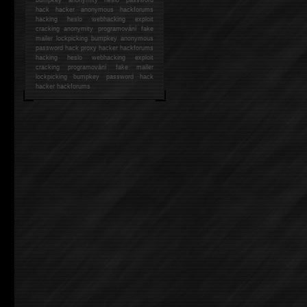
hack
hacker anonymous hackforums
hacking
heslo webhacking exploit
cracking anonymity programování fake
mailer lockpicking bumpkey anonymous
password hack proxy hacker hackforums
hacking heslo webhacking exploit
cracking programování fake mailer
lockpicking bumpkey password hack
hacker
hackforums