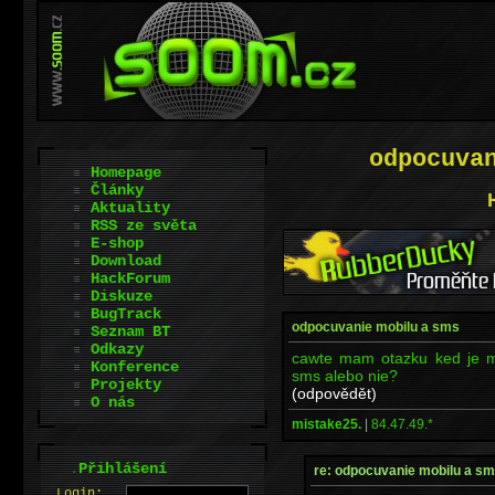
odpocuva
Homepage
Články
Aktuality
RSS ze světa
E-shop
Download
HackForum
Diskuze
BugTrack
odpocuvanie mobilu a sms
Seznam BT
Odkazy
cawte mam otazku ked je m
Konference
sms alebo nie?
Projekty
(odpovědět)
O nás
mistake25.
|
84.47.49.*
.
Přihlášení
re: odpocuvanie mobilu a s
L
o
gin: