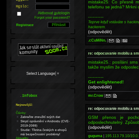
mistake25: Co přesně my
telefonu se jedná? Mrkni 
H
e
slo:
Aktivovat
a
utologin
----------
Forgot your password?
Teprve když vstáváte s hackin
Registrace
hackerem.
(odpovědět)
.cCuMiNn.
|
|
|
re: odpocuvanie mobilu a s
mistake25.: posílání sms
takže myslím že odposlec
Select Language
▼
----------
Get enlightened!
(odpovědět)
.
mr.Crow
|
|
Infobox
Nejnovější:
re: odpocuvanie mobilu a s
Články:
GSM přenos je pochop
Zabraňte zneužití svých dat
Skrytí oprávnění v Androidu (CVE-
odposlechnutelný. Způsob 
2019-2089)
(odpovědět)
Studie: Třetina českých e-shopů
má bezpečnostní problémy!
guguma
|
195.113.79.10/10.0.
Aktuality: