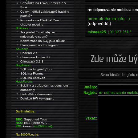
Pozvánka na OWASP meetup v
Brně
re: odpocuvanie mobilu a s
Co nyní dělají zakladatelé hacking
portálů?
hmm ok thx za info :-)
Pozvánka na OWASP Czech
(odpovědět)
chapter meeting
IT Právo:
mistake25.
|
91.127.251.*
Jak poslat Email, aby se
nejednalo o spam?
Konverzace na ICQ jako důkaz.
Uveřejnění cizích fotografií
Soubory:
Phoenix 2.5
Crimeware Exploit Kit
Crimepack 3.1.3
BugTrack:
SQLi na listyprahy1.cz
SQLi na Florenc
Svou ideální brigádu 
SQLi na kacov.cz
HackForum:
Sciolink a pořizování screenshotu
Jmé
n
o:
obrazovky
Na
d
pis:
Dark Web - zkušenosti
Detekce HW keyloggeru
Další služby:
V
z
kaz:
BBC:
Supported Tags
RSS:
RSS Feeds v2.0
IRC:
#soom
(irc.2600.net)
Na SOOM.cz je: