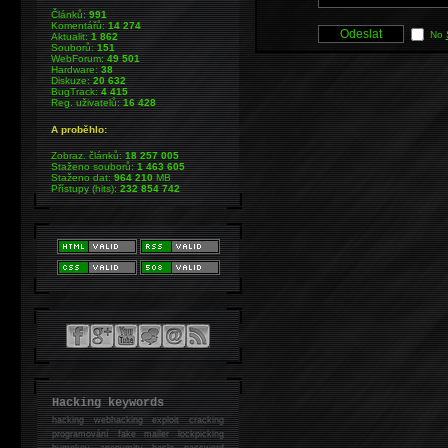
Článků:
991
Komentářů:
14 274
No
Aktualit:
1 862
Souborů:
151
WebForum:
49 501
Hardware:
38
Diskuze:
20 632
BugTrack:
4 415
Reg. uživatelů:
16 428
A proběhlo:
Zobraz. článků:
18 257 005
Staženo souborů:
1 463 605
Staženo dat:
964 210
MB
Přístupy (hits):
232 854 742
Hacking keywords
hacking
webhacking exploit cracking
programování fake mailer lockpicking
bumpkey anonymity heslo password