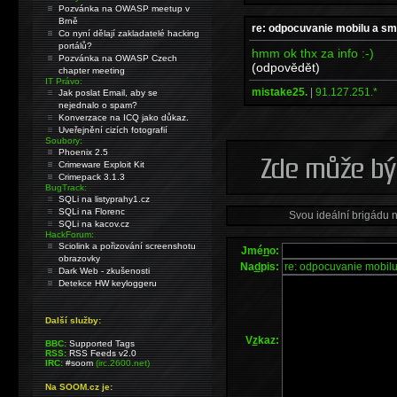
Pozvánka na OWASP meetup v
Brně
re: odpocuvanie mobilu a s
Co nyní dělají zakladatelé hacking
portálů?
hmm ok thx za info :-)
Pozvánka na OWASP Czech
(odpovědět)
chapter meeting
IT Právo:
mistake25.
|
91.127.251.*
Jak poslat Email, aby se
nejednalo o spam?
Konverzace na ICQ jako důkaz.
Uveřejnění cizích fotografií
Soubory:
Phoenix 2.5
Crimeware Exploit Kit
Crimepack 3.1.3
BugTrack:
SQLi na listyprahy1.cz
SQLi na Florenc
Svou ideální brigádu 
SQLi na kacov.cz
HackForum:
Sciolink a pořizování screenshotu
Jmé
n
o:
obrazovky
Na
d
pis:
Dark Web - zkušenosti
Detekce HW keyloggeru
Další služby:
V
z
kaz:
BBC:
Supported Tags
RSS:
RSS Feeds v2.0
IRC:
#soom
(irc.2600.net)
Na SOOM.cz je: