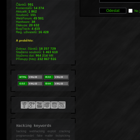
Článků:
991
Komentářů:
14 274
No
Aktualit:
1 862
Souborů:
151
WebForum:
49 501
Hardware:
38
Diskuze:
20 632
BugTrack:
4 415
Reg. uživatelů:
16 428
A proběhlo:
Zobraz. článků:
18 257 729
Staženo souborů:
1 463 610
Staženo dat:
964 214
MB
Přístupy (hits):
232 867 516
Hacking keywords
hacking
webhacking exploit cracking
programování fake mailer lockpicking
bumpkey anonymity heslo password