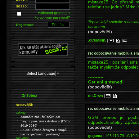
mistake25: Co přesně my
telefonu se jedná? Mrkni 
H
e
slo:
Aktivovat
a
utologin
----------
Forgot your password?
Teprve když vstáváte s hackin
Registrace
hackerem.
(odpovědět)
.cCuMiNn.
|
|
|
re: odpocuvanie mobilu a s
mistake25.: posílání sms
takže myslím že odposlec
Select Language
▼
----------
Get enlightened!
(odpovědět)
.
mr.Crow
|
|
Infobox
Nejnovější:
re: odpocuvanie mobilu a s
Články:
GSM přenos je pochop
Zabraňte zneužití svých dat
Skrytí oprávnění v Androidu (CVE-
odposlechnutelný. Způsob 
2019-2089)
(odpovědět)
Studie: Třetina českých e-shopů
má bezpečnostní problémy!
guguma
|
195.113.79.10/10.0.
Aktuality: