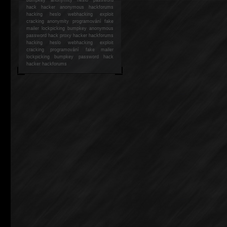
hack
hacker anonymous hackforums
hacking
heslo webhacking exploit
cracking anonymity programování fake
mailer lockpicking bumpkey anonymous
password hack proxy hacker hackforums
hacking heslo webhacking exploit
cracking programování fake mailer
lockpicking bumpkey password hack
hacker
hackforums