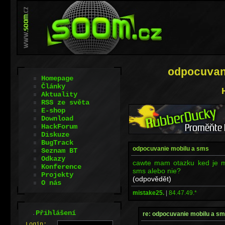
odpocuva
Homepage
Články
Aktuality
RSS ze světa
E-shop
Download
HackForum
Diskuze
BugTrack
odpocuvanie mobilu a sms
Seznam BT
Odkazy
cawte mam otazku ked je m
Konference
sms alebo nie?
Projekty
(odpovědět)
O nás
mistake25.
|
84.47.49.*
.
Přihlášení
re: odpocuvanie mobilu a s
L
o
gin: