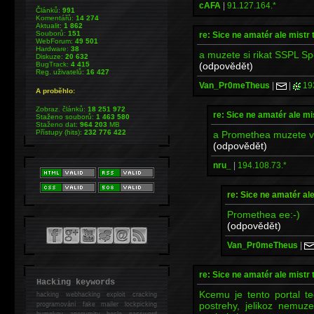
cAFA
|
91.127.164.*
Článků:
991
Komentářů:
14 274
Aktualit:
1 862
Souborů:
151
re: Sice ne amatér ale mistr 
WebForum:
49 501
Hardware:
38
a muzete si rikat SSPL S
Diskuze:
20 632
(odpovědět)
BugTrack:
4 415
Reg. uživatelů:
16 427
Van_Pr0meTheus
|
|
19
A proběhlo:
Zobraz. článků:
18 251 972
re: Sice ne amatér ale mi
Staženo souborů:
1 463 580
Staženo dat:
964 203
MB
Přístupy (hits):
232 776 422
a Promethea muzete vzi
(odpovědět)
nru_
|
194.108.73.*
re: Sice ne amatér al
Promethea ee:-)
(odpovědět)
Van_Pr0meTheus
|
re: Sice ne amatér ale mistr 
Hacking keywords
Kcemu je tento portal t
hacking
webhacking exploit cracking
postrehy, jelikoz nemuz
programování fake mailer lockpicking
bumpkey anonymity heslo password