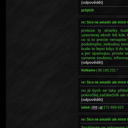
(odpovědět)
pr0ph3t
re: Sice ne amatér ale mistr 
protoze ty stranky bu
uzavrenej okruh lidi kde 
co si to precte nenapise
podobnyho..nebudou tam b
bude to lepsi kdyz ti do 
a jen spamujou..proste se
vymene souboru, informaci
(odpovědět)
NoName
|
88.100.231.*
re: Sice ne amatér ale mistr 
no já bych se taky přida
pokročilej začátečník ale 
(odpovědět)
iabek
|
|
272-980-815
re: Sice ne amatér ale mistr 
Souhlasim se zalozenim t