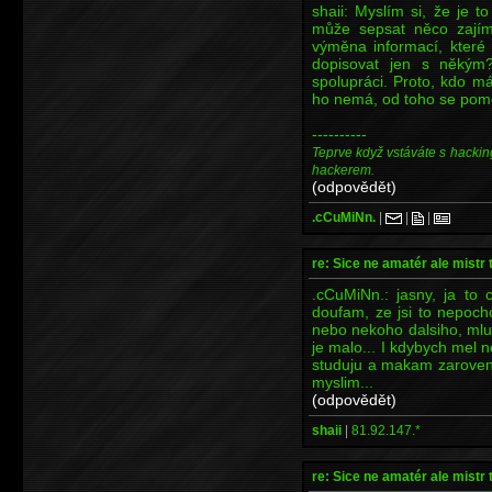
shaii: Myslím si, že je 
může sepsat něco zajím
výměna informací, které 
dopisovat jen s někým
spolupráci. Proto, kdo m
ho nemá, od toho se pomo
----------
Teprve když vstáváte s hackin
hackerem.
(odpovědět)
.cCuMiNn.
|
|
|
re: Sice ne amatér ale mistr 
.cCuMiNn.: jasny, ja to 
doufam, ze jsi to nepoch
nebo nekoho dalsiho, mluv
je malo... I kdybych mel n
studuju a makam zaroven.
myslim...
(odpovědět)
shaii
|
81.92.147.*
re: Sice ne amatér ale mistr 