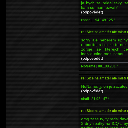
ja bych se pridal taky j
kam se mam ozvat?
(odpovědět)
robca
|
194.149.125.*
re: Sice ne amatér ale mistr 
sorry ale neberem uplny
nepocitej s tim ze te nek
zdroje ze kterejch c
individualne mezi sebou...
(odpovědět)
NoName
|
88.100.231.*
re: Sice ne amatér ale mistr 
NoName: jj, on je zacatec
(odpovědět)
shaii
|
81.92.147.*
re: Sice ne amatér ale mistr 
omg zase ty, ty radsi dave
3 dny zpatky na ICQ a by
nerikal jsem ze jsem nej