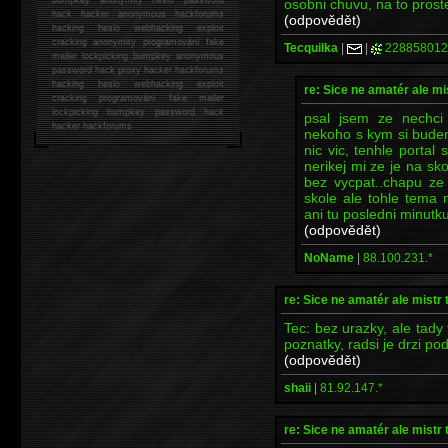
osobni chuvu, na to proste
hack
hacker anonymous hackforums
(odpovědět)
hacking
heslo webhacking exploit
cracking anonymity programování fake
Tecquilka
|
|
228858012
mailer lockpicking bumpkey anonymous
password hack proxy hacker hackforums
hacking heslo webhacking exploit
re: Sice ne amatér ale mi
cracking programování fake mailer
lockpicking bumpkey password hack
psal jsem ze nechci
hacker
hackforums
nekoho s kym si bude
nic vic, tenhle portal 
nerikej mi ze je na sk
bez vycpat..chapu z
skole ale tohle tema 
ani tu posledni minutku
(odpovědět)
NoName
|
88.100.231.*
re: Sice ne amatér ale mistr 
Tec: bez urazky, ale tady 
poznatky, radsi je drzi po
(odpovědět)
shaii
|
81.92.147.*
re: Sice ne amatér ale mistr 