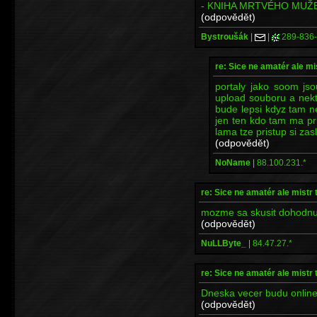
- KNIHA MRTVÉHO MUŽ
(odpovědět)
Bystroušák
|
|
289-836
re: Sice ne amatér ale mi
portaly jako soom jso
upload souboru a nekt
bude lepsi kdyz tam 
jen ten kdo tam ma pr
lama tze pristup si zas
(odpovědět)
NoName
|
88.100.231.*
re: Sice ne amatér ale mistr 
mozme sa skusit dohodnut
(odpovědět)
NuLLByte_
|
84.47.27.*
re: Sice ne amatér ale mistr 
Dneska vecer budu online
(odpovědět)