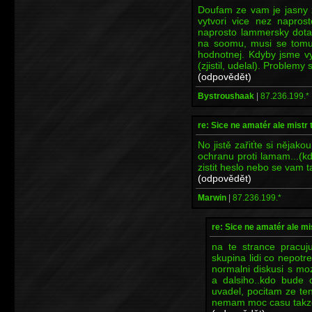
Doufam ze vam je jasny ze 
vytvori vice nez naprost
naprosto lammersky dota
na soomu, musi se tomu 
hodnotnej. Kdyby jsme vyt
(zjistil, udelal). Problemy
(odpovědět)
Bystroushaak
|
87.236.199.*
re: Sice ne amatér ale mistr 
No jistě zařiťte si něja
ochranu proti lamam...(kd
zistit heslo nebo se vam 
(odpovědět)
Marwin
|
87.236.199.*
re: Sice ne amatér ale mi
na te strance pracuj
skupina lidi co nepotr
normalni diskusi s mo
a dalsiho..kdo bude 
uvadel, pocitam ze t
nemam moc casu takze 