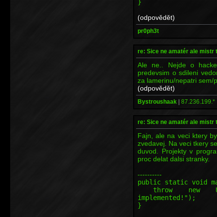
}
(odpovědět)
pr0ph3t
re: Sice ne amatér ale mistr 
Ale ne.. Nejde o hacke
predevsim o sdileni vedo
za lamerinu/nepatri sem/p
(odpovědět)
Bystroushaak
|
87.236.199.*
re: Sice ne amatér ale mistr 
Fajn, ale na veci ktery b
zvedavej. Na veci tkery s
duvod. Projekty v progr
proc delat dalsi stranky.
----------
public static void m
throw new Unsupp
implemented!");
}