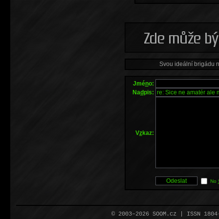
Svou ideální brigádu 
Jmé
n
o:
Na
d
pis:
V
z
kaz:
No
© 2003–2026 SOOM.cz | ISSN 180