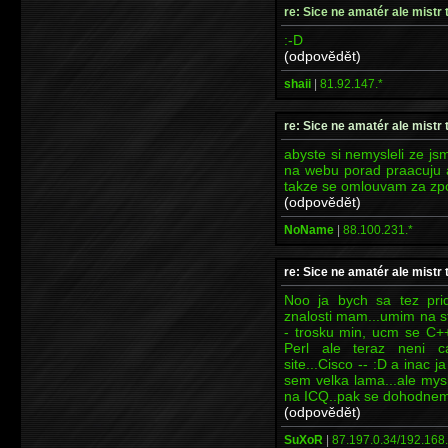
re: Sice ne amatér ale mistr 
:-D
(odpovědět)
shaii
|
81.92.147.*
re: Sice ne amatér ale mistr 
abyste si nemysleli ze js
na webu porad praacuju 
takze se omlouvam za zp
(odpovědět)
NoName
|
88.100.231.*
re: Sice ne amatér ale mistr 
Noo ja bych sa tez pri
znalosti mam...umim na s
- trosku min, ucm se C++
Perl ale teraz neni c
site...Cisco -- :D a inac 
sem velka lama...ale mys
na ICQ..pak se dohodnem
(odpovědět)
SuXoR
|
87.197.0.34/192.168.