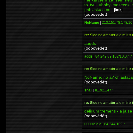
to tvuj ubohy mozecek n
prihlasku sem :
[link]
(odpovědět)
NoName
|
213.151.78.178/10.
re: Sice ne amatér ale mistr 
aaqds
(odpovědět)
aqds
|
84.242.89.162/10.0.4.*
re: Sice ne amatér ale mistr 
NoName: no a? chlastat si
(odpovědět)
shaii
|
81.92.147.*
re: Sice ne amatér ale mistr 
delirium tremens - a ja se
(odpovědět)
uuuulalala
|
84.244.109.*