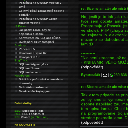
Pozvánka na OWASP meetup v
Brně
re: Sice ne amatér ale mistr 
Co nyní dělají zakladatelé hacking
portálů?
No, jestli je to tak jak r
Pozvánka na OWASP Czech
tyce sem docela amater,
chapter meeting
Programuju v Pascalu (st
IT Právo:
ve skole), PHP (chapu za
Jak poslat Email, aby se
nejednalo o spam?
se zajmam o elektroniku
Konverzace na ICQ jako důkaz.
muzeme se dohodnout a u
Uveřejnění cizích fotografií
lam :D
Soubory:
Phoenix 2.5
----------
Crimeware Exploit Kit
"Nic není ztraceno, až na 
Crimepack 3.1.3
BugTrack:
- KNIHA MRTVÉHO MUŽ
SQLi na listyprahy1.cz
(odpovědět)
SQLi na Florenc
SQLi na kacov.cz
Bystroušák
|
|
289-836
HackForum:
Sciolink a pořizování screenshotu
obrazovky
re: Sice ne amatér ale mistr 
Dark Web - zkušenosti
Detekce HW keyloggeru
Tak v tom pripade sa prip
ze by sme si vymienali 
osobne napriklad zaujim
Další služby:
tom uplna lamka. Chcel b
BBC:
Supported Tags
na programovanie trojan
RSS:
RSS Feeds v2.0
stredne pokrocila lama.:D
IRC:
#soom
(irc.2600.net)
(odpovědět)
Na SOOM.cz je: