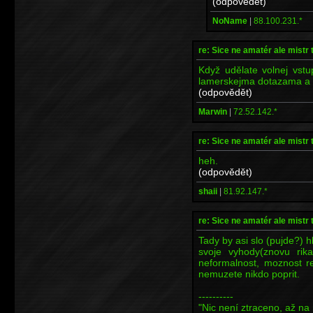
(odpovědět)
NoName
|
88.100.231.*
re: Sice ne amatér ale mistr 
Když udělate volnej vst
lamerskejma dotazama a f
(odpovědět)
Marwin
|
72.52.142.*
re: Sice ne amatér ale mistr 
heh.
(odpovědět)
shaii
|
81.92.147.*
re: Sice ne amatér ale mistr 
Tady by asi slo (pujde?) h
svoje vyhody(znovu rika
neformalnost, moznost rel
nemuzete nikdo poprit.
----------
"Nic není ztraceno, až na 