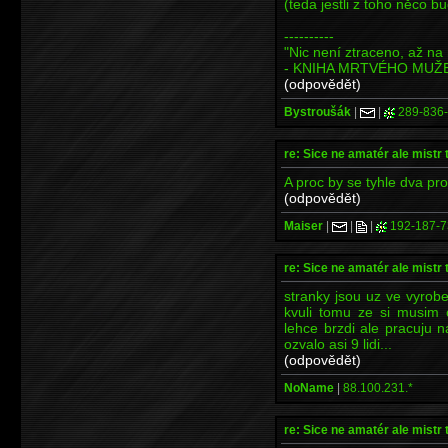
(teda jestli z toho něco b
----------
"Nic není ztraceno, až na 
- KNIHA MRTVÉHO MUŽ
(odpovědět)
Bystroušák
|
|
289-836
re: Sice ne amatér ale mistr 
A proc by se tyhle dva p
(odpovědět)
Maiser
|
|
|
192-187-7
re: Sice ne amatér ale mistr 
stranky jsou uz ve vyro
kvuli tomu ze si musim o
lehce brzdi ale pracuju 
ozvalo asi 9 lidi...
(odpovědět)
NoName
|
88.100.231.*
re: Sice ne amatér ale mistr 