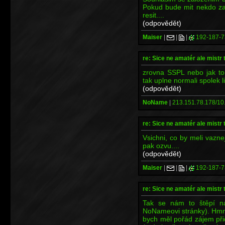
Pokud bude mit nekdo za
resit....
(odpovědět)
Maiser
|
|
|
192-187-7
re: Sice ne amatér ale mistr 
zrovna SSPL nebo jak tom
tak uplne normali spolek l
(odpovědět)
NoName
|
213.151.78.178/10.
re: Sice ne amatér ale mistr 
Vsichni, co by meli vazne
pak ozvu....
(odpovědět)
Maiser
|
|
|
192-187-7
re: Sice ne amatér ale mistr 
Tak se nám to štěpí n
NoNameovi stránky). Hmm,
bych měl pořád zájem při