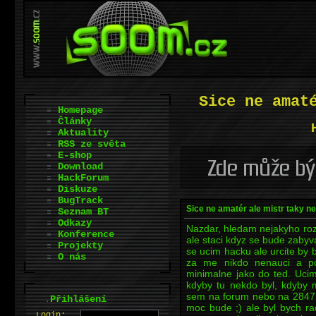
Sice ne amat
Homepage
Články
Aktuality
RSS ze světa
E-shop
Download
HackForum
Diskuze
BugTrack
Sice ne amatér ale mistr taky ne
Seznam BT
Odkazy
Nazdar, hledam nejakyho roz
Konference
ale staci kdyz se bude zaby
Projekty
se ucim hacku ale urcite by b
O nás
za me nikdo nenauci a p
minimalne jako do ted. Uc
kdyby tu nekdo byl, kdyby 
sem na forum nebo na 28473
.
Přihlášení
moc bude ;) ale byl bych r
L
o
gin: