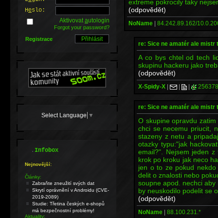
extreme pokrocily taky nejs
(odpovědět)
H
e
slo:
Aktivovat
a
utologin
NoName
|
84.242.89.162/10.0.20
Forgot your password?
Registrace
re: Sice ne amatér ale mistr 
A co bys chtel od tech li
skupinu hackeru jako treb
(odpovědět)
X-Spidy-X
|
|
|
256378
re: Sice ne amatér ale mistr 
Select Language
▼
O skupine opravdu zatim
chci se necemu priucit, n
stazeny z netu a pripada
otazky typu:"jak hackova
.
Infobox
email?". Nejsem jeden z 
krok po kroku jak neco hac
Nejnovější:
jen o to ze pokud nekdo
delit o znalosti nebo pok
Články:
soupne apod. nechci aby 
Zabraňte zneužití svých dat
by neuskodilo podelit se o
Skrytí oprávnění v Androidu (CVE-
2019-2089)
(odpovědět)
Studie: Třetina českých e-shopů
má bezpečnostní problémy!
NoName
|
88.100.231.*
Aktuality: