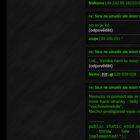
NoName
|
84.242.89.162/10.0
re: Sice ne amatér ale mistr 
no to je lol
(odpovědět)
asqw
|
88.100.231.*
re: Sice ne amatér ale mistr 
LoL , Vznika nam tu novy 
(odpovědět)
Nemo
|
|
228-639-028
re: Sice ne amatér ale mistr 
Nemuzu si pomoct ale je 
nvoe hack stranky - tedy 
"vsichnivimekde".
Nechci poslapavat vase n
----------
public static void m
throw new Unsupp
implemented!");