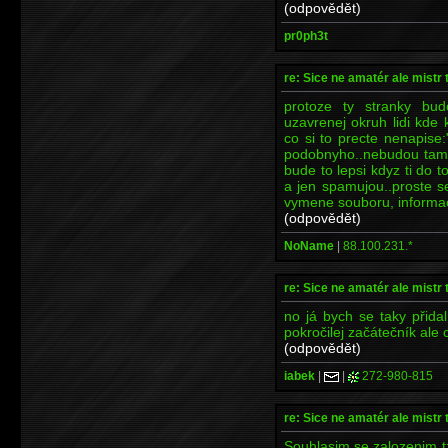
(odpovědět)
pr0ph3t
re: Sice ne amatér ale mistr 
protoze ty stranky bu
uzavrenej okruh lidi kde 
co si to precte nenapise
podobnyho..nebudou tam b
bude to lepsi kdyz ti do 
a jen spamujou..proste se
vymene souboru, informaci
(odpovědět)
NoName
|
88.100.231.*
re: Sice ne amatér ale mistr 
no já bych se taky přida
pokročilej začátečník ale 
(odpovědět)
iabek
|
|
272-980-815
re: Sice ne amatér ale mistr 
Souhlasim se zalozenim t