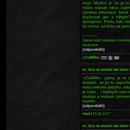
shaii: Myslím si, že je 
může sepsat něco zajím
výměna informací, které 
dopisovat jen s někým
spolupráci. Proto, kdo m
ho nemá, od toho se pomo
----------
Teprve když vstáváte s hackin
hackerem.
(odpovědět)
.cCuMiNn.
|
|
|
re: Sice ne amatér ale mistr 
.cCuMiNn.: jasny, ja to 
doufam, ze jsi to nepoch
nebo nekoho dalsiho, mluv
je malo... I kdybych mel n
studuju a makam zaroven.
myslim...
(odpovědět)
shaii
|
81.92.147.*
re: Sice ne amatér ale mistr 