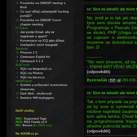
Pozvánka na OWASP meetup v
Brně
re: Sice ne amatér ale mistr 
Co nyní dělají zakladatelé hacking
portálů?
No, jestli je to tak jak r
Pozvánka na OWASP Czech
tyce sem docela amater,
chapter meeting
Programuju v Pascalu (st
IT Právo:
ve skole), PHP (chapu za
Jak poslat Email, aby se
nejednalo o spam?
se zajmam o elektroniku
Konverzace na ICQ jako důkaz.
muzeme se dohodnout a u
Uveřejnění cizích fotografií
lam :D
Soubory:
Phoenix 2.5
----------
Crimeware Exploit Kit
"Nic není ztraceno, až na 
Crimepack 3.1.3
BugTrack:
- KNIHA MRTVÉHO MUŽ
SQLi na listyprahy1.cz
(odpovědět)
SQLi na Florenc
SQLi na kacov.cz
Bystroušák
|
|
289-836
HackForum:
Sciolink a pořizování screenshotu
obrazovky
re: Sice ne amatér ale mistr 
Dark Web - zkušenosti
Detekce HW keyloggeru
Tak v tom pripade sa prip
ze by sme si vymienali 
osobne napriklad zaujim
Další služby:
tom uplna lamka. Chcel b
BBC:
Supported Tags
na programovanie trojan
RSS:
RSS Feeds v2.0
stredne pokrocila lama.:D
IRC:
#soom
(irc.2600.net)
(odpovědět)
Na SOOM.cz je: