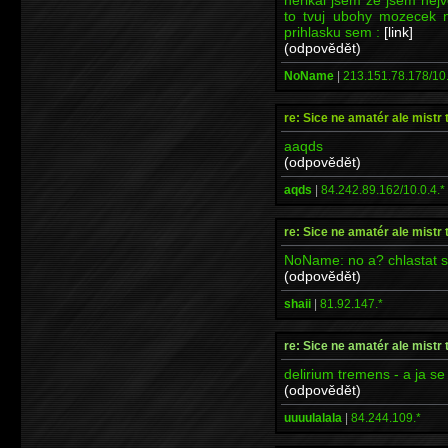
to tvuj ubohy mozecek n
prihlasku sem :
[link]
(odpovědět)
NoName
|
213.151.78.178/10.
re: Sice ne amatér ale mistr 
aaqds
(odpovědět)
aqds
|
84.242.89.162/10.0.4.*
re: Sice ne amatér ale mistr 
NoName: no a? chlastat si
(odpovědět)
shaii
|
81.92.147.*
re: Sice ne amatér ale mistr 
delirium tremens - a ja se
(odpovědět)
uuuulalala
|
84.244.109.*