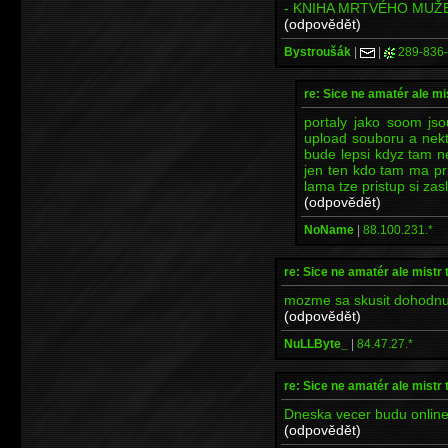
- KNIHA MRTVÉHO MUŽ
(odpovědět)
Bystroušák
|
|
289-836
re: Sice ne amatér ale mi
portaly jako soom jso
upload souboru a nekt
bude lepsi kdyz tam 
jen ten kdo tam ma pr
lama tze pristup si zas
(odpovědět)
NoName
|
88.100.231.*
re: Sice ne amatér ale mistr 
mozme sa skusit dohodnut
(odpovědět)
NuLLByte_
|
84.47.27.*
re: Sice ne amatér ale mistr 
Dneska vecer budu online
(odpovědět)