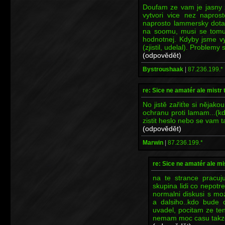
Doufam ze vam je jasny ze 
vytvori vice nez naprost
naprosto lammersky dota
na soomu, musi se tomu 
hodnotnej. Kdyby jsme vyt
(zjistil, udelal). Problemy
(odpovědět)
Bystroushaak
|
87.236.199.*
re: Sice ne amatér ale mistr 
No jistě zařiťte si něja
ochranu proti lamam...(kd
zistit heslo nebo se vam 
(odpovědět)
Marwin
|
87.236.199.*
re: Sice ne amatér ale mi
na te strance pracuj
skupina lidi co nepotr
normalni diskusi s mo
a dalsiho..kdo bude 
uvadel, pocitam ze t
nemam moc casu takze 