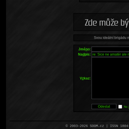
Svou ideální brigádu 
Jmé
n
o:
Na
d
pis:
V
z
kaz:
No
© 2003–2026 SOOM.cz | ISSN 180