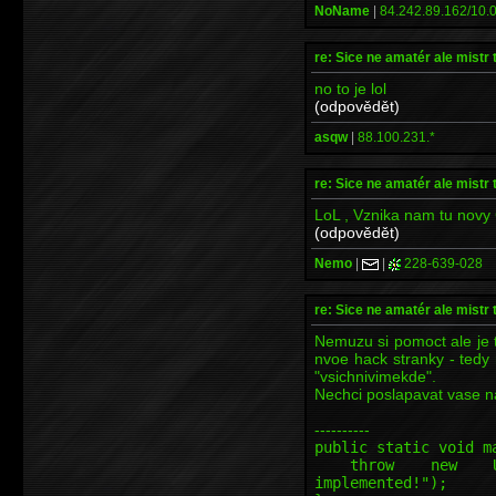
NoName
|
84.242.89.162/10.0
re: Sice ne amatér ale mistr 
no to je lol
(odpovědět)
asqw
|
88.100.231.*
re: Sice ne amatér ale mistr 
LoL , Vznika nam tu novy 
(odpovědět)
Nemo
|
|
228-639-028
re: Sice ne amatér ale mistr 
Nemuzu si pomoct ale je 
nvoe hack stranky - tedy 
"vsichnivimekde".
Nechci poslapavat vase n
----------
public static void m
throw new Unsupp
implemented!");