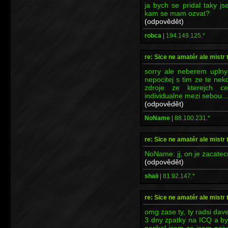
ja bych se pridal taky j
kam se mam ozvat?
(odpovědět)
robca
|
194.149.125.*
re: Sice ne amatér ale mistr 
sorry ale neberem uplny
nepocitej s tim ze te nek
zdroje ze kterejch c
individualne mezi sebou...
(odpovědět)
NoName
|
88.100.231.*
re: Sice ne amatér ale mistr 
NoName: jj, on je zacatec
(odpovědět)
shaii
|
81.92.147.*
re: Sice ne amatér ale mistr 
omg zase ty, ty radsi dave
3 dny zpatky na ICQ a by
nerikal jsem ze jsem nej