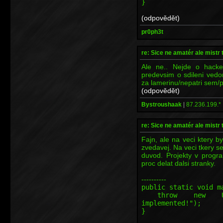
}
(odpovědět)
pr0ph3t
re: Sice ne amatér ale mistr 
Ale ne.. Nejde o hacke
predevsim o sdileni vedo
za lamerinu/nepatri sem/p
(odpovědět)
Bystroushaak
|
87.236.199.*
re: Sice ne amatér ale mistr 
Fajn, ale na veci ktery b
zvedavej. Na veci tkery s
duvod. Projekty v progr
proc delat dalsi stranky.
----------
public static void m
throw new Unsupp
implemented!");
}