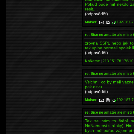
Pokud bude mit nekdo za
resit....
(odpovědět)
Maiser
|
|
|
192-187-7
re: Sice ne amatér ale mistr 
zrovna SSPL nebo jak tom
tak uplne normali spolek l
(odpovědět)
NoName
|
213.151.78.178/10.
re: Sice ne amatér ale mistr 
Vsichni, co by meli vazne
pak ozvu....
(odpovědět)
Maiser
|
|
|
192-187-7
re: Sice ne amatér ale mistr 
Tak se nám to štěpí n
NoNameovi stránky). Hmm,
bych měl pořád zájem při