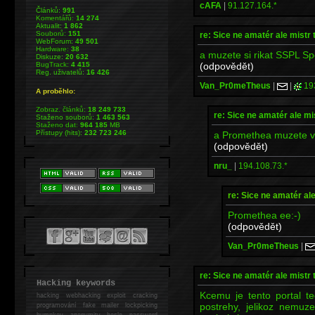
cAFA
|
91.127.164.*
Článků:
991
Komentářů:
14 274
Aktualit:
1 862
Souborů:
151
re: Sice ne amatér ale mistr 
WebForum:
49 501
Hardware:
38
a muzete si rikat SSPL S
Diskuze:
20 632
(odpovědět)
BugTrack:
4 415
Reg. uživatelů:
16 426
Van_Pr0meTheus
|
|
19
A proběhlo:
Zobraz. článků:
18 249 733
re: Sice ne amatér ale mi
Staženo souborů:
1 463 563
Staženo dat:
964 185
MB
Přístupy (hits):
232 723 246
a Promethea muzete vzi
(odpovědět)
nru_
|
194.108.73.*
re: Sice ne amatér al
Promethea ee:-)
(odpovědět)
Van_Pr0meTheus
|
re: Sice ne amatér ale mistr 
Hacking keywords
Kcemu je tento portal t
hacking
webhacking exploit cracking
postrehy, jelikoz nemuz
programování fake mailer lockpicking
bumpkey anonymity heslo password