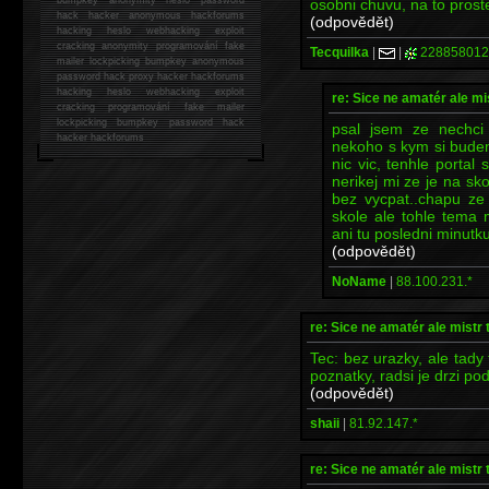
osobni chuvu, na to proste
hack
hacker anonymous hackforums
(odpovědět)
hacking
heslo webhacking exploit
cracking anonymity programování fake
Tecquilka
|
|
228858012
mailer lockpicking bumpkey anonymous
password hack proxy hacker hackforums
hacking heslo webhacking exploit
re: Sice ne amatér ale mi
cracking programování fake mailer
lockpicking bumpkey password hack
psal jsem ze nechci
hacker
hackforums
nekoho s kym si bude
nic vic, tenhle portal 
nerikej mi ze je na sk
bez vycpat..chapu z
skole ale tohle tema 
ani tu posledni minutku
(odpovědět)
NoName
|
88.100.231.*
re: Sice ne amatér ale mistr 
Tec: bez urazky, ale tady 
poznatky, radsi je drzi po
(odpovědět)
shaii
|
81.92.147.*
re: Sice ne amatér ale mistr 