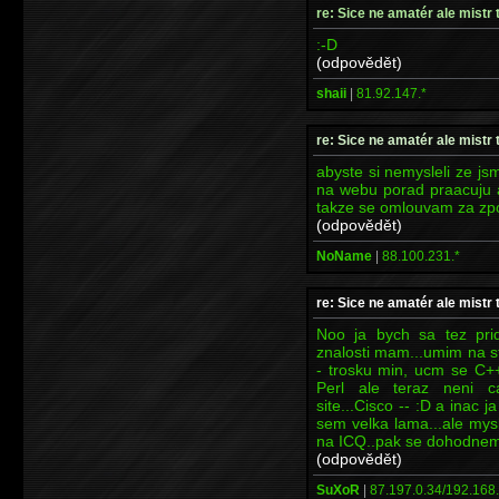
re: Sice ne amatér ale mistr 
:-D
(odpovědět)
shaii
|
81.92.147.*
re: Sice ne amatér ale mistr 
abyste si nemysleli ze js
na webu porad praacuju 
takze se omlouvam za zp
(odpovědět)
NoName
|
88.100.231.*
re: Sice ne amatér ale mistr 
Noo ja bych sa tez pri
znalosti mam...umim na s
- trosku min, ucm se C++
Perl ale teraz neni c
site...Cisco -- :D a inac 
sem velka lama...ale mys
na ICQ..pak se dohodnem
(odpovědět)
SuXoR
|
87.197.0.34/192.168.