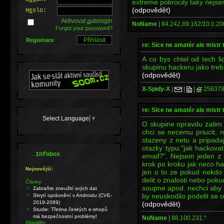
extreme pokrocily taky nejs
(odpovědět)
H
e
slo:
Aktivovat
a
utologin
NoName
|
84.242.89.162/10.0.20
Forgot your password?
Registrace
re: Sice ne amatér ale mistr 
A co bys chtel od tech li
skupinu hackeru jako treb
(odpovědět)
X-Spidy-X
|
|
|
256378
re: Sice ne amatér ale mistr 
Select Language
▼
O skupine opravdu zatim
chci se necemu priucit, n
stazeny z netu a pripada
otazky typu:"jak hackova
.
Infobox
email?". Nejsem jeden z 
krok po kroku jak neco hac
Nejnovější:
jen o to ze pokud nekdo
delit o znalosti nebo pok
Články:
soupne apod. nechci aby 
Zabraňte zneužití svých dat
by neuskodilo podelit se o
Skrytí oprávnění v Androidu (CVE-
2019-2089)
(odpovědět)
Studie: Třetina českých e-shopů
má bezpečnostní problémy!
NoName
|
88.100.231.*
Aktuality: