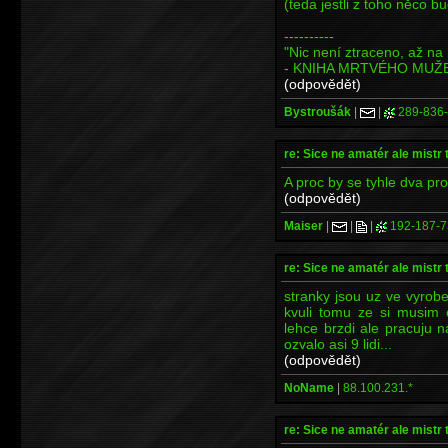
(teda jestli z toho něco b
----------
"Nic není ztraceno, až na 
- KNIHA MRTVÉHO MUŽ
(odpovědět)
Bystroušák
|
|
289-836
re: Sice ne amatér ale mistr 
A proc by se tyhle dva p
(odpovědět)
Maiser
|
|
|
192-187-7
re: Sice ne amatér ale mistr 
stranky jsou uz ve vyro
kvuli tomu ze si musim o
lehce brzdi ale pracuju 
ozvalo asi 9 lidi...
(odpovědět)
NoName
|
88.100.231.*
re: Sice ne amatér ale mistr 