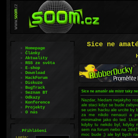
Sice ne amat
Homepage
Články
Aktuality
RSS ze světa
E-shop
Download
HackForum
Diskuze
BugTrack
Sice ne amatér ale mistr taky ne
Seznam BT
Odkazy
Nazdar, hledam nejakyho roz
Konference
ale staci kdyz se bude zaby
Projekty
se ucim hacku ale urcite by b
O nás
za me nikdo nenauci a p
minimalne jako do ted. Uc
kdyby tu nekdo byl, kdyby 
sem na forum nebo na 28473
.
Přihlášení
moc bude ;) ale byl bych r
L
o
gin: