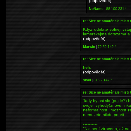
(odpovědět)
NoName
|
88.100.231.*
re: Sice ne amatér ale mistr 
Když udělate volnej vst
lamerskejma dotazama a f
(odpovědět)
Marwin
|
72.52.142.*
re: Sice ne amatér ale mistr 
heh.
(odpovědět)
shaii
|
81.92.147.*
re: Sice ne amatér ale mistr 
Tady by asi slo (pujde?) h
svoje vyhody(znovu rika
neformalnost, moznost rel
nemuzete nikdo poprit.
----------
"Nic není ztraceno, až na 