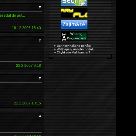
#
sedat do aut...
18.12.2006 15:43
#
» Bannery našeho portálu
» Wallpapery našeho portálu
» Chybí zde Váš banner?
22.2.2007 9:18
#
22.2.2007 13:15
#