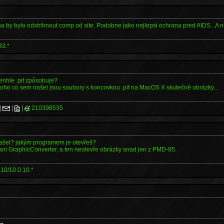
a by bylo odstrihnout comp od site. Podobne jako nejlepsi ochrana pred AIDS...A ne
33.*
enhle .pif způsobuje?
toho co sem našel jsou soubory s koncovkou .pif na MacOS X skutečně obrázky...
|
|
|
210398535
 našel? jakým programem je otevřeš?
ani GraphicConverter, a ten neotevře obrázky snad jen z PMD-85.
10/10.0.10.*