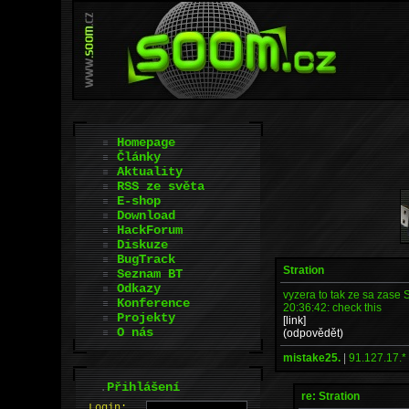
Homepage
Články
Aktuality
RSS ze světa
E-shop
Download
HackForum
Diskuze
BugTrack
Stration
Seznam BT
Odkazy
vyzera to tak ze sa zase S
Konference
20:36:42: check this
Projekty
[link]
O nás
(odpovědět)
mistake25.
|
91.127.17.*
.
Přihlášení
re: Stration
L
o
gin: