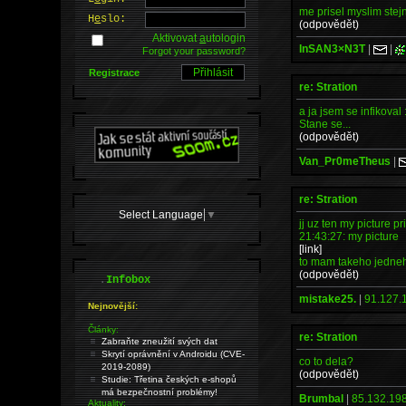
me prisel myslim stejn
H
e
slo:
(odpovědět)
Aktivovat
a
utologin
InSAN3×N3T
|
|
Forgot your password?
Registrace
re: Stration
a ja jsem se infikoval 
Stane se...
(odpovědět)
Van_Pr0meTheus
|
re: Stration
Select Language
▼
jj uz ten my picture pr
21:43:27: my picture
[link]
to mam takeho jedneho
(odpovědět)
.
Infobox
mistake25.
|
91.127.
Nejnovější:
Články:
re: Stration
Zabraňte zneužití svých dat
Skrytí oprávnění v Androidu (CVE-
co to dela?
2019-2089)
(odpovědět)
Studie: Třetina českých e-shopů
má bezpečnostní problémy!
Brumbal
|
85.132.198
Aktuality: