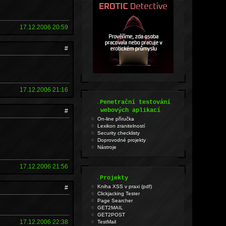
17.12.2006 20:59
#
17.12.2006 21:16
.
Penetrační testování
webových aplikací
#
On-line příručka
Lexikon zranitelností
Security checklisty
Doprovodné projekty
Nástroje
17.12.2006 21:56
.
Projekty
Kniha XSS v praxi (pdf)
#
Clickjacking Tester
Page Searcher
GET2MAIL
GET2POST
17.12.2006 22:38
TestMail