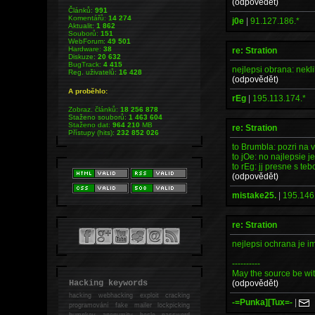
(odpovědět)
Článků:
991
Komentářů:
14 274
j0e
|
91.127.186.*
Aktualit:
1 862
Souborů:
151
WebForum:
49 501
Hardware:
38
re: Stration
Diskuze:
20 632
BugTrack:
4 415
nejlepsi obrana: nekl
Reg. uživatelů:
16 428
(odpovědět)
A proběhlo:
rEg
|
195.113.174.*
Zobraz. článků:
18 256 878
Staženo souborů:
1 463 604
Staženo dat:
964 210
MB
re: Stration
Přístupy (hits):
232 852 026
to Brumbla: pozri na v
to jOe: no najlepsie je
to rEg: jj presne s teb
(odpovědět)
mistake25.
|
195.146
re: Stration
nejlepsi ochrana je 
----------
May the source be wit
(odpovědět)
Hacking keywords
hacking
webhacking exploit cracking
-=Punka][Tux=-
|
programování fake mailer lockpicking
bumpkey anonymity heslo password