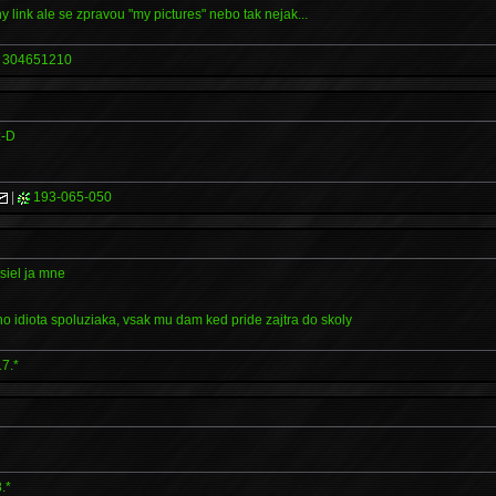
y link ale se zpravou "my pictures" nebo tak nejak...
304651210
:-D
|
193-065-050
isiel ja mne
 idiota spoluziaka, vsak mu dam ked pride zajtra do skoly
17.*
.*