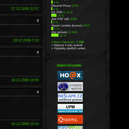
5 %
Placené Proxy
(278)
17.12.2006 22:57
4 %
Síť TOR
(1 313)
18 %
Jiné P2P sítě
(186)
#
3 %
Vlastní zombie (botnet)
(492)
7 %
Jiný způsob
(1 843)
25 %
18.12.2006 7:10
Celkem hlasovalo:
7 336
» Diskuze k této anketě
» Výsledky starších anket
#
.
Doporučujeme
18.12.2006 10:05
#
18.12.2006 15:14