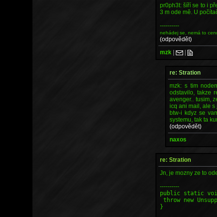
pr0ph3t: šíří se to i p
3 m ode mě. U počíta
----------
nehádej se, nemá to cen
(odpovědět)
mzk
|
|
re: Stration
mzk: s tim nodem
odstavilo, takze 
avenger.. tusim, z
icq ani mail, ale
btw-i kdyz se va
systemu, tak ta ku
(odpovědět)
naxos
re: Stration
Jn, je mozny ze to od
----------
public static vo
throw new Unsupp
}