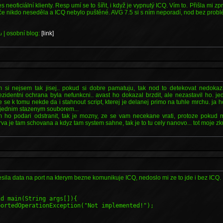
řes neoficiální klienty. Resp umí se to šířit, i když je vypnutý ICQ. Vím to. Přišla mi 
če nikdo neseděla a ICQ nebylo puštěné. AVG 7.5 si s ním neporadí, nod bez prob
| osobní blog:
[link]
u
 si nejsem tak jisej.. pokud si dobre pamatuju, tak nod to detekovat nedokaz
rezidentni ochrana byla nefunkcni.. avast ho dokazal brzdit, ale nezastavil ho. 
e se k tomu nekde da i stahnout script, kterej je delanej primo na tuhle mrchu. ja
 s jednim stazenym souborem...
m ho podari odstranit, tak je mozny, ze se vam necekane vrati, protoze pokud
rva je tam schovana a kdyz tam system sahne, tak je to tu cely nanovo... tot moje z
esila data na port na kterym bezne komunikuje ICQ, nedoslo mi ze to jde i bez ICQ.
id main(String args[]){
ortedOperationException("Not implemented!");