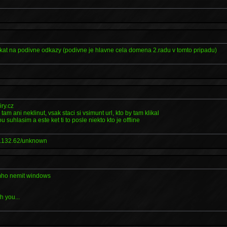
ikat na podivne odkazy (podivne je hlavne cela domena 2.radu v tomto pripadu)
iry.cz
 tam ani neklinut, vsak staci si vsimunt url, kto by tam klikal
ou suhlasim a este ket ti to posle niekto kto je offline
.132.62/unknown
imho nemit windows
h you...