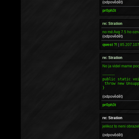
(odpovědět)
pr0ph3t
re: Stration
no mé Avg 7.5 ho ozna
(odpovědět)
qwest ?!
|
85.207.107
re: Stration
No ja videl marne poc
----------
public static vo
throw new Unsupp
}
(odpovědět)
pr0ph3t
re: Stration
jelikoz to neni obraz
(odpovědět)