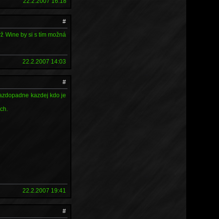
22.2.2007 16:18
#
když Wine by si s tím možná
22.2.2007 14:03
#
. Kazdopadne kazdej kdo je
ch.
22.2.2007 19:41
#