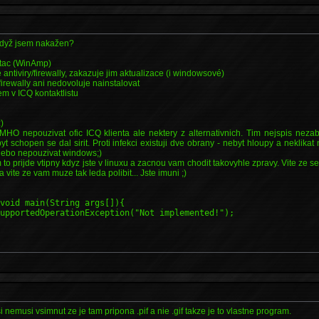
 když jsem nakažen?
itac (WinAmp)
 antiviry/firewally, zakazuje jim aktualizace (i windowsové)
/firewally ani nedovoluje nainstalovat
em v ICQ kontaktlistu
)
MHO nepouzivat ofic ICQ klienta ale nektery z alternativnich. Tim nejspis nezabra
 schopen se dal sirit. Proti infekci existuji dve obrany - nebyt hloupy a neklikat
nebo nepouzivat windows;)
 to prijde vtipny kdyz jste v linuxu a zacnou vam chodit takovyhle zpravy. Vite ze se 
 a vite ze vam muze tak leda polibit... Jste imuni ;)
 void main(String args[]){
upportedOperationException("Not implemented!");
i nemusi vsimnut ze je tam pripona .pif a nie .gif takze je to vlastne program.