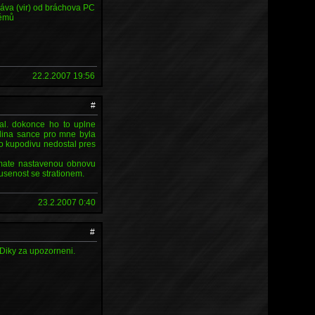
zpráva (vir) od bráchova PC
lémů
22.2.2007 19:56
#
al. dokonce ho to uplne
jedina sance pro mne byla
 ho kupodivu nedostal pres
 mate nastavenou obnovu
kusenost se strationem.
23.2.2007 0:40
#
 Diky za upozorneni.