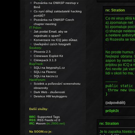
Pozvánka na OWASP meetup v
Brně
re: Stration
Co nyní dělají zakladatelé hacking
portálů?
Co mi virus dělá
Pozvánka na OWASP Czech
a) zpomaluje net
chapter meeting
b) zpomaluje poc
IT Právo:
c) shazuje nektere
Jak poslat Email, aby se
a nektere antiviry
nejednalo o spam?
d) Rozesila se lid
Konverzace na ICQ jako důkaz.
.
Uveřejnění cizích fotografií
.
Soubory:
No proste humus :
Phoenix 2.5
Nejlepsi obrana I
Crimeware Exploit Kit
aspon by nemel byt
Crimepack 3.1.3
BugTrack:
prijdou po ICQ a 
SQLi na listyprahy1.cz
Ani nevite jak vam
SQLi na Florenc
lidi v okoli ho ma,
SQLi na kacov.cz
HackForum:
----------
Sciolink a pořizování screenshotu
public static
obrazovky
throw new Uns
Dark Web - zkušenosti
}
Detekce HW keyloggeru
(odpovědět)
Další služby:
pr0ph3t
BBC:
Supported Tags
RSS:
RSS Feeds v2.0
re: Stration
IRC:
#soom
(irc.2600.net)
Je to zapalka.Niekto s
Na SOOM.cz je: