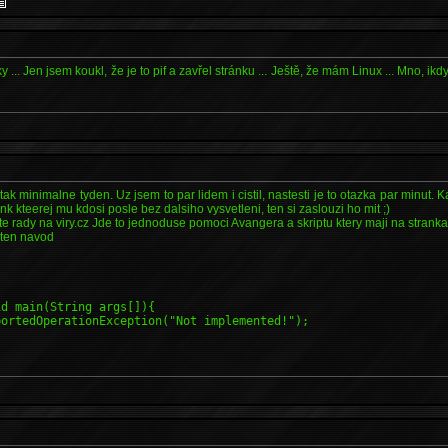
ky ... Jen jsem koukl, že je to pif a zavřel stránku ... Ještě, že mám Linux ... Mno, i
 tak minimalne tyden. Uz jsem to par lidem i cistil, nastesti je to otazka par minut
link kteerej mu kdosi posle bez dalsiho vysvetleni, ten si zaslouzi ho mit ;)
te rady na viry.cz Jde to jednoduse pomoci Avangera a skriptu ktery maji na stranka
a ten navod
id main(String args[]){
ortedOperationException("Not implemented!");