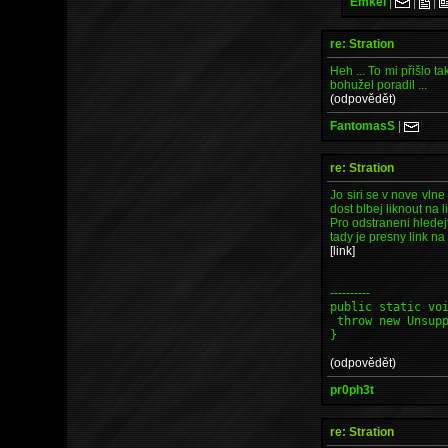
Emkei
|
|
|
re: Stration
Heh ... To mi přišlo ta
bohužel poradil ...
(odpovědět)
FantomasS
|
re: Stration
Jo siri se v nove vlne
dost blbej liknout na 
Pro odstraneni hledej
tady je presny link n
[link]
----------
public static vo
throw new Unsupp
}
(odpovědět)
pr0ph3t
re: Stration