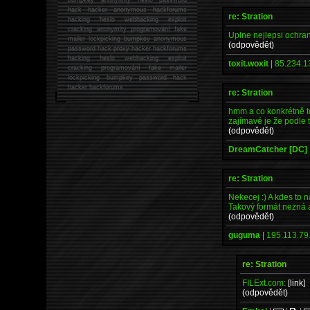
hack
hacker anonymous hackforums
re: Stration
hacking
heslo webhacking exploit
cracking anonymity programování fake
Uplne nejlepsi ochran
mailer lockpicking bumpkey anonymous
(odpovědět)
password hack proxy hacker hackforums
hacking heslo webhacking exploit
toxit.woxit
|
85.234.1
cracking programování fake mailer
lockpicking bumpkey password hack
hacker
hackforums
re: Stration
hmm a co konkrétně t
zajímavé je že podle 
(odpovědět)
DreamCatcher [DC]
re: Stration
Nekecej :) A kdes to
Takový formát nezná 
(odpovědět)
guguma
|
195.113.79.
re: Stration
FILExt.com:
[link]
(odpovědět)