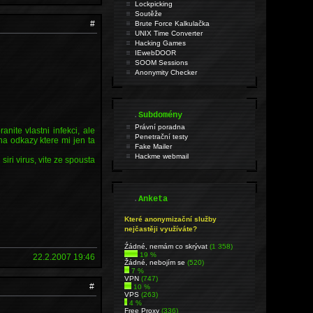
Lockpicking
Soutěže
#
Brute Force Kalkulačka
UNIX Time Converter
Hacking Games
IEwebDOOR
SOOM Sessions
Anonymity Checker
.
Subdomény
Právní poradna
nite vlastni infekci, ale
Penetrační testy
 na odkazy ktere mi jen ta
Fake Mailer
Hackme webmail
siri virus, vite ze spousta
.
Anketa
Které anonymizační služby
nejčastěji využíváte?
Źádné, nemám co skrývat
(1 358)
19 %
22.2.2007 19:46
Žádné, nebojím se
(520)
7 %
VPN
(747)
#
10 %
VPS
(263)
4 %
Free Proxy
(336)