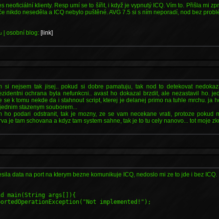
řes neoficiální klienty. Resp umí se to šířit, i když je vypnutý ICQ. Vím to. Přišla mi 
če nikdo neseděla a ICQ nebylo puštěné. AVG 7.5 si s ním neporadí, nod bez prob
| osobní blog:
[link]
u
 si nejsem tak jisej.. pokud si dobre pamatuju, tak nod to detekovat nedokaz
rezidentni ochrana byla nefunkcni.. avast ho dokazal brzdit, ale nezastavil ho. 
e se k tomu nekde da i stahnout script, kterej je delanej primo na tuhle mrchu. ja
 s jednim stazenym souborem...
m ho podari odstranit, tak je mozny, ze se vam necekane vrati, protoze pokud
rva je tam schovana a kdyz tam system sahne, tak je to tu cely nanovo... tot moje z
esila data na port na kterym bezne komunikuje ICQ, nedoslo mi ze to jde i bez ICQ.
id main(String args[]){
ortedOperationException("Not implemented!");