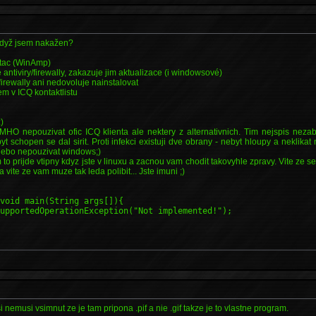
 když jsem nakažen?
itac (WinAmp)
 antiviry/firewally, zakazuje jim aktualizace (i windowsové)
/firewally ani nedovoluje nainstalovat
em v ICQ kontaktlistu
)
MHO nepouzivat ofic ICQ klienta ale nektery z alternativnich. Tim nejspis nezabra
 schopen se dal sirit. Proti infekci existuji dve obrany - nebyt hloupy a neklikat
nebo nepouzivat windows;)
 to prijde vtipny kdyz jste v linuxu a zacnou vam chodit takovyhle zpravy. Vite ze se 
 a vite ze vam muze tak leda polibit... Jste imuni ;)
 void main(String args[]){
upportedOperationException("Not implemented!");
i nemusi vsimnut ze je tam pripona .pif a nie .gif takze je to vlastne program.