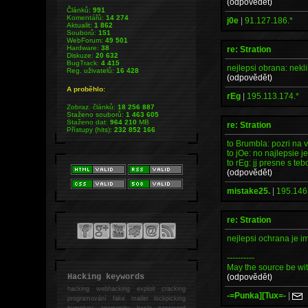
(odpovědět)
Článků:
991
Komentářů:
14 274
j0e
|
91.127.186.*
Aktualit:
1 862
Souborů:
151
WebForum:
49 501
Hardware:
38
re: Stration
Diskuze:
20 632
BugTrack:
4 415
nejlepsi obrana: nekl
Reg. uživatelů:
16 428
(odpovědět)
A proběhlo:
rEg
|
195.113.174.*
Zobraz. článků:
18 256 887
Staženo souborů:
1 463 605
Staženo dat:
964 210
MB
re: Stration
Přístupy (hits):
232 852 166
to Brumbla: pozri na v
to jOe: no najlepsie je
to rEg: jj presne s teb
(odpovědět)
mistake25.
|
195.146
re: Stration
nejlepsi ochrana je 
----------
May the source be wit
(odpovědět)
Hacking keywords
hacking
webhacking exploit cracking
-=Punka][Tux=-
|
programování fake mailer lockpicking
bumpkey anonymity heslo password