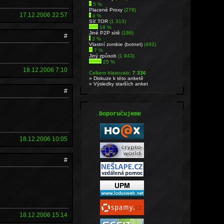
5 %
Placené Proxy
(278)
17.12.2006 22:57
4 %
Síť TOR
(1 313)
18 %
Jiné P2P sítě
(186)
#
3 %
Vlastní zombie (botnet)
(492)
7 %
Jiný způsob
(1 843)
25 %
18.12.2006 7:10
Celkem hlasovalo:
7 336
» Diskuze k této anketě
» Výsledky starších anket
#
.
Doporučujeme
18.12.2006 10:05
#
18.12.2006 15:14