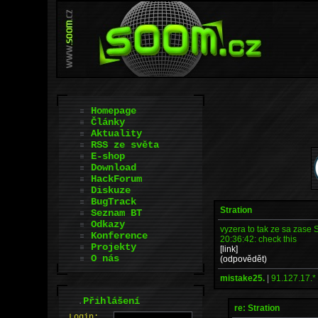
Homepage
Články
Aktuality
RSS ze světa
E-shop
Download
HackForum
Diskuze
BugTrack
Stration
Seznam BT
Odkazy
vyzera to tak ze sa zase S
Konference
20:36:42: check this
Projekty
[link]
O nás
(odpovědět)
mistake25.
|
91.127.17.*
.
Přihlášení
re: Stration
L
o
gin: