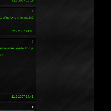
22.2.2007 16:18
#
když Wine by si s tím možná
22.2.2007 14:03
#
. Kazdopadne kazdej kdo je
ch.
22.2.2007 19:41
#