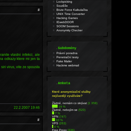
Lockpicking
Soutěže
#
Brute Force Kalkulačka
UNIX Time Converter
Hacking Games
IEwebDOOR
SOOM Sessions
Anonymity Checker
.
Subdomény
Právní poradna
nite vlastni infekci, ale
Penetrační testy
 na odkazy ktere mi jen ta
Fake Mailer
Hackme webmail
siri virus, vite ze spousta
.
Anketa
Které anonymizační služby
nejčastěji využíváte?
Źádné, nemám co skrývat
(1 358)
19 %
22.2.2007 19:46
Žádné, nebojím se
(520)
7 %
VPN
(747)
#
10 %
VPS
(263)
4 %
Free Proxy
(336)