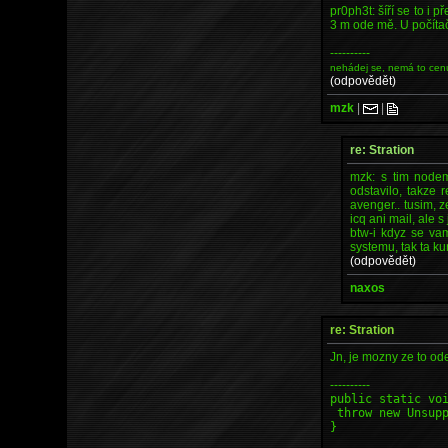
pr0ph3t: šíří se to i p
3 m ode mě. U počíta
----------
nehádej se, nemá to cen
(odpovědět)
mzk
|
|
re: Stration
mzk: s tim nodem
odstavilo, takze 
avenger.. tusim, z
icq ani mail, ale
btw-i kdyz se va
systemu, tak ta ku
(odpovědět)
naxos
re: Stration
Jn, je mozny ze to od
----------
public static vo
throw new Unsupp
}