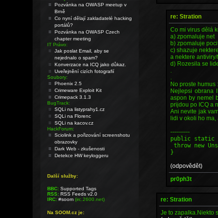
Pozvánka na OWASP meetup v
Brně
re: Stration
Co nyní dělají zakladatelé hacking
portálů?
Co mi virus dělá
Pozvánka na OWASP Czech
a) zpomaluje net
chapter meeting
b) zpomaluje poc
IT Právo:
c) shazuje nektere
Jak poslat Email, aby se
a nektere antiviry
nejednalo o spam?
d) Rozesila se lid
Konverzace na ICQ jako důkaz.
.
Uveřejnění cizích fotografií
.
Soubory:
No proste humus :
Phoenix 2.5
Nejlepsi obrana I
Crimeware Exploit Kit
aspon by nemel byt
Crimepack 3.1.3
BugTrack:
prijdou po ICQ a 
SQLi na listyprahy1.cz
Ani nevite jak vam
SQLi na Florenc
lidi v okoli ho ma,
SQLi na kacov.cz
HackForum:
----------
Sciolink a pořizování screenshotu
public static
obrazovky
throw new Uns
Dark Web - zkušenosti
}
Detekce HW keyloggeru
(odpovědět)
Další služby:
pr0ph3t
BBC:
Supported Tags
RSS:
RSS Feeds v2.0
re: Stration
IRC:
#soom
(irc.2600.net)
Je to zapalka.Niekto s
Na SOOM.cz je: