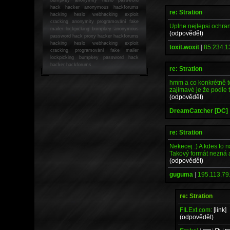
hack
hacker anonymous hackforums
re: Stration
hacking
heslo webhacking exploit
cracking anonymity programování fake
Uplne nejlepsi ochran
mailer lockpicking bumpkey anonymous
(odpovědět)
password hack proxy hacker hackforums
hacking heslo webhacking exploit
toxit.woxit
|
85.234.1
cracking programování fake mailer
lockpicking bumpkey password hack
hacker
hackforums
re: Stration
hmm a co konkrétně t
zajímavé je že podle 
(odpovědět)
DreamCatcher [DC]
re: Stration
Nekecej :) A kdes to
Takový formát nezná 
(odpovědět)
guguma
|
195.113.79.
re: Stration
FILExt.com:
[link]
(odpovědět)