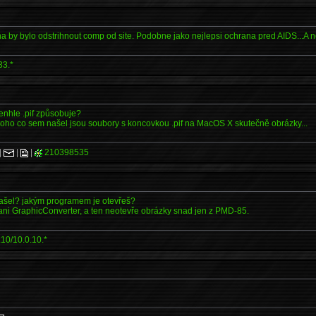
a by bylo odstrihnout comp od site. Podobne jako nejlepsi ochrana pred AIDS...A ne
33.*
enhle .pif způsobuje?
toho co sem našel jsou soubory s koncovkou .pif na MacOS X skutečně obrázky...
|
|
|
210398535
 našel? jakým programem je otevřeš?
ani GraphicConverter, a ten neotevře obrázky snad jen z PMD-85.
10/10.0.10.*