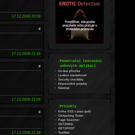
17.12.2006 20:59
#
17.12.2006 21:16
.
Penetrační testování
webových aplikací
#
On-line příručka
Lexikon zranitelností
Security checklisty
Doprovodné projekty
Nástroje
17.12.2006 21:56
.
Projekty
Kniha XSS v praxi (pdf)
#
Clickjacking Tester
Page Searcher
GET2MAIL
GET2POST
17.12.2006 22:38
TestMail