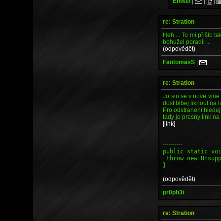
Emkei
|
|
|
re: Stration
Heh ... To mi přišlo ta
bohužel poradil ...
(odpovědět)
FantomasS
|
re: Stration
Jo siri se v nove vlne
dost blbej liknout na 
Pro odstraneni hledej
tady je presny link n
[link]
----------
public static vo
throw new Unsupp
}
(odpovědět)
pr0ph3t
re: Stration