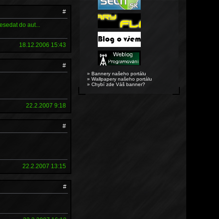
#
sedat do aut...
18.12.2006 15:43
#
» Bannery našeho portálu
» Wallpapery našeho portálu
» Chybí zde Váš banner?
22.2.2007 9:18
#
22.2.2007 13:15
#