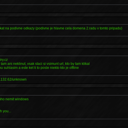
ikat na podivne odkazy (podivne je hlavne cela domena 2.radu v tomto pripadu)
iry.cz
 tam ani neklinut, vsak staci si vsimunt url, kto by tam klikal
ou suhlasim a este ket ti to posle niekto kto je offline
.132.62/unknown
imho nemit windows
h you...