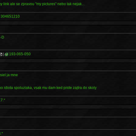
y link ale se zpravou "my pictures" nebo tak nejak...
304651210
:-D
|
193-065-050
isiel ja mne
 idiota spoluziaka, vsak mu dam ked pride zajtra do skoly
17.*
.*