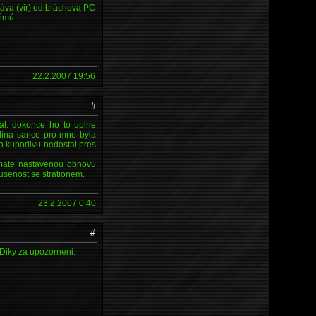
zpráva (vir) od bráchova PC
lémů
22.2.2007 19:56
#
al. dokonce ho to uplne
jedina sance pro mne byla
 ho kupodivu nedostal pres
 mate nastavenou obnovu
kusenost se strationem.
23.2.2007 0:40
#
 Diky za upozorneni.