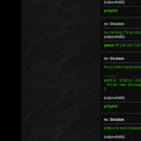
(odpovědět)
pr0ph3t
re: Stration
no mé Avg 7.5 ho ozna
(odpovědět)
qwest ?!
|
85.207.107
re: Stration
No ja videl marne poc
----------
public static vo
throw new Unsupp
}
(odpovědět)
pr0ph3t
re: Stration
jelikoz to neni obraz
(odpovědět)