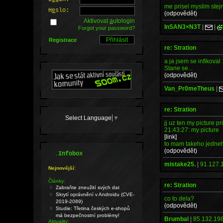
me prisel myslim stejn
H
e
slo:
(odpovědět)
Aktivovat
a
utologin
InSAN3×N3T
|
|
Forgot your password?
Registrace
re: Stration
a ja jsem se infikoval 
Stane se...
(odpovědět)
Van_Pr0meTheus
|
re: Stration
Select Language
▼
jj uz ten my picture pr
21:43:27: my picture
[link]
to mam takeho jedneho
(odpovědět)
.
Infobox
mistake25.
|
91.127.
Nejnovější:
Články:
re: Stration
Zabraňte zneužití svých dat
Skrytí oprávnění v Androidu (CVE-
co to dela?
2019-2089)
(odpovědět)
Studie: Třetina českých e-shopů
má bezpečnostní problémy!
Brumbal
|
85.132.198
Aktuality: