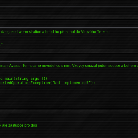
čilo jako I-worm stration a hned ho přesunul do Virového Trezotu
.*
inani Avastu. Ten totalne nevedel co s nim. Vzdycy smazal jeden soubor a behem ch
id main(String args[]){
ortedOperationException("Not implemented!");
ek ale zastupce pro dos