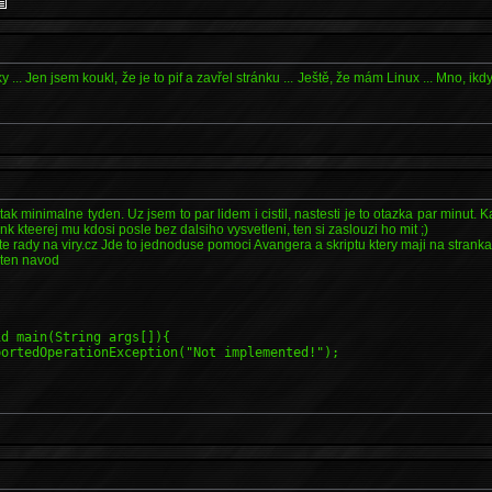
ky ... Jen jsem koukl, že je to pif a zavřel stránku ... Ještě, že mám Linux ... Mno, i
 tak minimalne tyden. Uz jsem to par lidem i cistil, nastesti je to otazka par minut
link kteerej mu kdosi posle bez dalsiho vysvetleni, ten si zaslouzi ho mit ;)
te rady na viry.cz Jde to jednoduse pomoci Avangera a skriptu ktery maji na stranka
a ten navod
id main(String args[]){
ortedOperationException("Not implemented!");