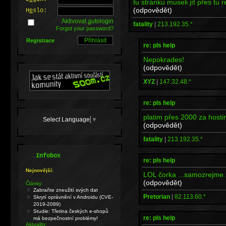
tu stránku museli jít přes tu re
(odpovědět)
H
e
slo:
Aktivovat
a
utologin
fatality
|
213.192.35.*
Forgot your password?
Registrace
re: pls help
Nepokrades!
(odpovědět)
XYZ
|
147.32.48.*
re: pls help
platim přes 2000 za hosting.
Select Language
▼
(odpovědět)
fatality
|
213.192.35.*
.
Infobox
re: pls help
Nejnovější:
LOL čorka ...samozrejme z
(odpovědět)
Články:
Zabraňte zneužití svých dat
Pretorian
|
82.113.60.*
Skrytí oprávnění v Androidu (CVE-
2019-2089)
Studie: Třetina českých e-shopů
re: pls help
má bezpečnostní problémy!
Aktuality: