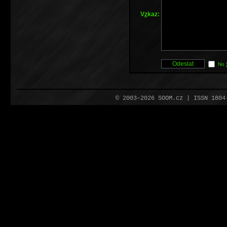
V
z
kaz:
No
© 2003–2026 SOOM.cz | ISSN 180