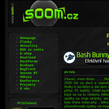
Homepage
Články
Aktuality
RSS ze světa
E-shop
Download
HackForum
Diskuze
BugTrack
pls help
Seznam BT
Odkazy
Zdarec, mam dotaz..........M
Konference
2000 lidí za den) a napad
Projekty
titulky k seriálům,a dal sem
O nás
přičte 70 halířů). Chtěl bych
když se na tu reklamu klikl
zpátky na moje stránky, ale
bylo třeba index.php , klik
.
Přihlášení
přesměrovalo zpátky na moje 
L
o
gin: