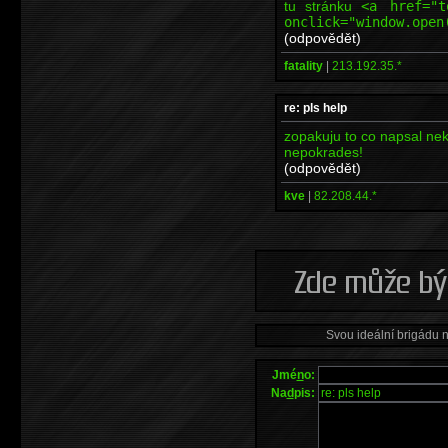
tu stránku
<a href="
onclick="window.open
(odpovědět)
fatality
|
213.192.35.*
re: pls help
zopakuju to co napsal ne
nepokrades!
(odpovědět)
kve
|
82.208.44.*
Svou ideální brigádu 
Jmé
n
o:
Na
d
pis: