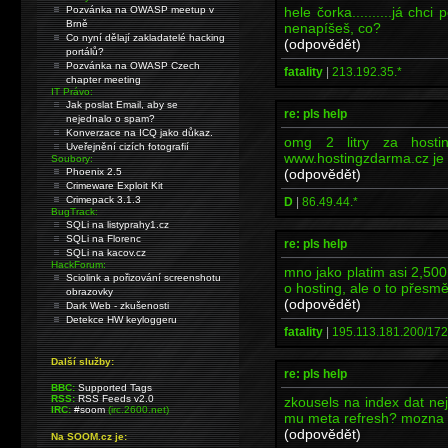
hele čorka..........já chci 
Pozvánka na OWASP meetup v
Brně
nenapíšeš, co?
Co nyní dělají zakladatelé hacking
(odpovědět)
portálů?
Pozvánka na OWASP Czech
fatality
|
213.192.35.*
chapter meeting
IT Právo:
Jak poslat Email, aby se
re: pls help
nejednalo o spam?
Konverzace na ICQ jako důkaz.
omg 2 litry za hostin
Uveřejnění cizích fotografií
www.hostingzdarma.cz je su
Soubory:
(odpovědět)
Phoenix 2.5
Crimeware Exploit Kit
Crimepack 3.1.3
D
|
86.49.44.*
BugTrack:
SQLi na listyprahy1.cz
SQLi na Florenc
re: pls help
SQLi na kacov.cz
HackForum:
mno jako platim asi 2,50
Sciolink a pořizování screenshotu
o hosting, ale o to přesm
obrazovky
(odpovědět)
Dark Web - zkušenosti
Detekce HW keyloggeru
fatality
|
195.113.181.200/172
Další služby:
re: pls help
BBC:
Supported Tags
RSS:
RSS Feeds v2.0
zkousels na index dat ne
IRC:
#soom
(irc.2600.net)
mu meta refresh? mozna b
(odpovědět)
Na SOOM.cz je: