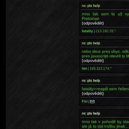
re: pls help
mno tak sem to už vyřeš
Pretoirian
(odpovědět)
fatality
|
213.192.35.*
re: pls help
nebo skus pres obyc. odk
pres javascript otevrit ty 
(odpovědět)
hm
|
195.113.174.*
re: pls help
fatality>>napiš sem řešen
(odpovědět)
Fisi
|
re: pls help
mno tak v pohodě by stač
ale já to dal trošku jinak..