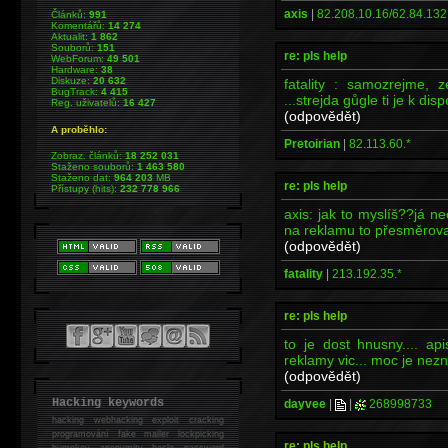
axis
|
82.208.10.16/62.84.132
Článků:
991
Komentářů:
14 274
Aktualit:
1 862
Souborů:
151
re: pls help
WebForum:
49 501
Hardware:
38
Diskuze:
20 632
fatality : samozrejme, 
BugTrack:
4 415
...strejda gůgle ti je k dis
Reg. uživatelů:
16 427
(odpovědět)
A proběhlo:
Pretoirian
|
82.113.60.*
Zobraz. článků:
18 252 031
Staženo souborů:
1 463 580
Staženo dat:
964 203
MB
re: pls help
Přístupy (hits):
232 778 966
axis: jak to myslíš??já ne
na reklamu to přesměrova
(odpovědět)
fatality
|
213.192.35.*
re: pls help
to je dost hnusny.... a
reklamy vic... moc je nez
(odpovědět)
Hacking keywords
dayvee
|
|
268998733
hacking
webhacking exploit cracking
programování fake mailer lockpicking
re: pls help
bumpkey anonymity heslo password