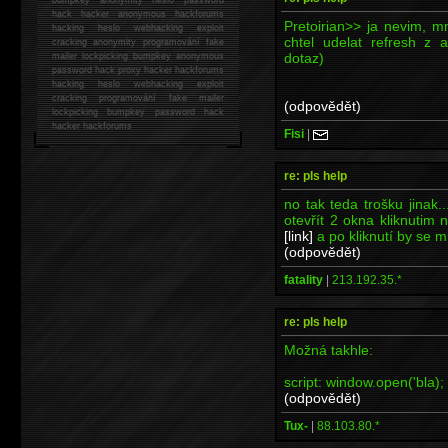
hack
hacker anonymous hackforums
Pretoirian>> ja nevim, m
hacking
heslo webhacking exploit
chtel udelat refresh z
cracking anonymity programování fake
dotaz)
mailer lockpicking bumpkey anonymous
password hack proxy hacker hackforums
hacking heslo webhacking exploit
cracking programování fake mailer
(odpovědět)
lockpicking bumpkey password hack
hacker
hackforums
Fisi
|
re: pls help
no tak teda trošku jinak..
otevřít 2 okna kliknutim
[link]
a po kliknutí by se m
(odpovědět)
fatality
|
213.192.35.*
re: pls help
Možná takhle:
script: window.open('bla)
(odpovědět)
Tux-
|
88.103.80.*