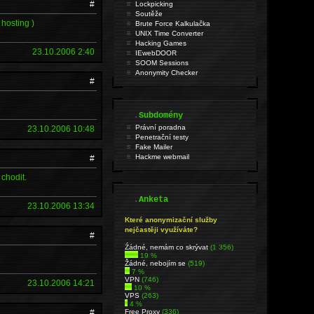
#
Lockpicking
Soutěže
 hosting )
Brute Force Kalkulačka
UNIX Time Converter
Hacking Games
23.10.2006 2:40
IEwebDOOR
SOOM Sessions
Anonymity Checker
#
.
Subdomény
Právní poradna
23.10.2006 10:48
Penetrační testy
Fake Mailer
Hackme webmail
#
chodit.
.
Anketa
23.10.2006 13:34
Které anonymizační služby
nejčastěji využíváte?
#
Źádné, nemám co skrývat
(1 356)
19 %
Žádné, nebojím se
(519)
7 %
VPN
(746)
23.10.2006 14:21
10 %
VPS
(263)
4 %
#
Free Proxy
(336)