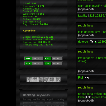
Článků:
991
axis: jak to myslíš??
Komentářů:
14 274
Aktualit:
1 862
(odpovědět)
Souborů:
151
WebForum:
49 501
fatality
|
213.192.35.
Hardware:
38
Diskuze:
20 632
BugTrack:
4 415
Reg. uživatelů:
16 426
re: pls help
A proběhlo:
to je dost hnusny.... 
(odpovědět)
Zobraz. článků:
18 249 725
Staženo souborů:
1 463 563
dayvee
|
|
2689
Staženo dat:
964 185
MB
Přístupy (hits):
232 721 423
re: pls help
Pretoirian>> ja nevim
dotaz)
(odpovědět)
Fisi
|
re: pls help
no tak teda trošku ji
Hacking keywords
třeba
[link]
a po kliknu
hacking
webhacking exploit cracking
(odpovědět)
programování fake mailer lockpicking
bumpkey anonymity heslo password