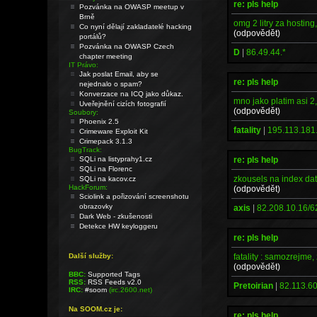
re: pls help
Pozvánka na OWASP meetup v
Brně
omg 2 litry za hosting
Co nyní dělají zakladatelé hacking
(odpovědět)
portálů?
Pozvánka na OWASP Czech
D
|
86.49.44.*
chapter meeting
IT Právo:
Jak poslat Email, aby se
re: pls help
nejednalo o spam?
Konverzace na ICQ jako důkaz.
mno jako platim asi 2
Uveřejnění cizích fotografií
(odpovědět)
Soubory:
Phoenix 2.5
fatality
|
195.113.181
Crimeware Exploit Kit
Crimepack 3.1.3
BugTrack:
re: pls help
SQLi na listyprahy1.cz
SQLi na Florenc
zkousels na index dat
SQLi na kacov.cz
HackForum:
(odpovědět)
Sciolink a pořizování screenshotu
obrazovky
axis
|
82.208.10.16/6
Dark Web - zkušenosti
Detekce HW keyloggeru
re: pls help
fatality : samozrejme,
Další služby:
(odpovědět)
BBC:
Supported Tags
RSS:
RSS Feeds v2.0
Pretoirian
|
82.113.60
IRC:
#soom
(irc.2600.net)
Na SOOM.cz je:
re: pls help