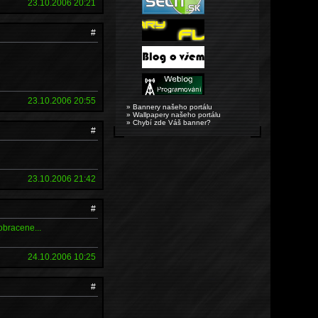
23.10.2006 20:21
#
23.10.2006 20:55
» Bannery našeho portálu
» Wallpapery našeho portálu
» Chybí zde Váš banner?
#
23.10.2006 21:42
#
obracene...
24.10.2006 10:25
#