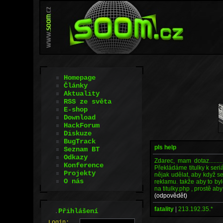
Homepage
Články
Aktuality
RSS ze světa
E-shop
Download
HackForum
Diskuze
BugTrack
pls help
Seznam BT
Odkazy
Zdarec, mam dotaz......
Konference
Překládáme titulky k seriá
Projekty
nějak udělat, aby když se
O nás
reklamu. takže aby to byl
na titulky.php , prostě aby 
(odpovědět)
fatality
|
213.192.35.*
.
Přihlášení
L
o
gin: