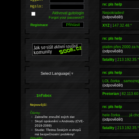
re: pls help
H
e
slo:
Nepokrades!
Aktivovat
a
utologin
(odpovědět)
Forgot your password?
Registrace
XYZ
|
147.32.48.*
re: pls help
platim přes 2000 za host
(odpovědět)
fatality
|
213.192.35.
re: pls help
Select Language
▼
LOL čorka ...samozrej
(odpovědět)
Pretorian
|
82.113.60
.
Infobox
Nejnovější:
re: pls help
Články:
hele čorka..........já c
Zabraňte zneužití svých dat
(odpovědět)
Skrytí oprávnění v Androidu (CVE-
2019-2089)
fatality
|
213.192.35.
Studie: Třetina českých e-shopů
má bezpečnostní problémy!
Aktuality: