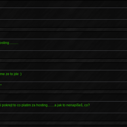
ing...........
*
me ze to jde :)
.*
hci pokrejt to co platim za hosting........a jak to nenapíšeš, co?
*