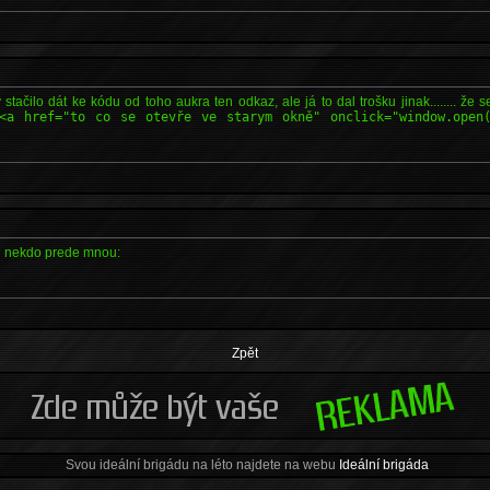
tačilo dát ke kódu od toho aukra ten odkaz, ale já to dal trošku jinak........ že s
<a href="to co se otevře ve starym okně" onclick="window.open
*
l nekdo prede mnou:
Zpět
Svou ideální brigádu na léto najdete na webu
Ideální brigáda