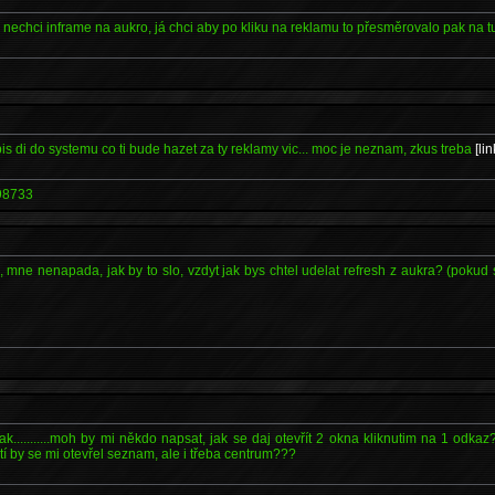
já nechci inframe na aukro, já chci aby po kliku na reklamu to přesměrovalo pak na t
*
apis di do systemu co ti bude hazet za ty reklamy vic... moc je neznam, zkus treba
[lin
98733
, mne nenapada, jak by to slo, vzdyt jak bys chtel udelat refresh z aukra? (poku
nak...........moh by mi někdo napsat, jak se daj otevřít 2 okna kliknutim na 1 odk
tí by se mi otevřel seznam, ale i třeba centrum???