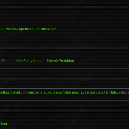
*
bla); window.open('bla');">Odkaz</a>
šil...........díky všem za snahu, hlavně Pretoirian
*
odkaz otevrit v novem okne aukro a normalne pres javascript otevrit ty titulky nebo 
ešení