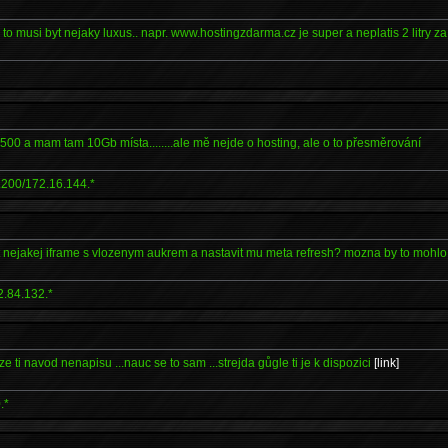
, to musi byt nejaky luxus.. napr. www.hostingzdarma.cz je super a neplatis 2 litry za
,500 a mam tam 10Gb místa........ale mě nejde o hosting, ale o to přesměrování
.200/172.16.144.*
 nejakej iframe s vlozenym aukrem a nastavit mu meta refresh? mozna by to mohlo 
2.84.132.*
 ze ti navod nenapisu ...nauc se to sam ...strejda gůgle ti je k dispozici
[link]
.*