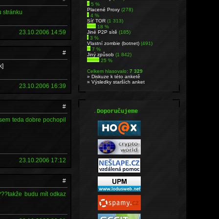
5 %
Placené Proxy
(278)
u stránku
4 %
Síť TOR
(1 313)
18 %
23.10.2006 14:59
Jiné P2P sítě
(185)
3 %
Vlastní zombie (botnet)
(491)
7 %
#
Jiný způsob
(1 842)
25 %
k]
Celkem hlasovalo:
7 329
» Diskuze k této anketě
» Výsledky starších anket
23.10.2006 16:39
#
.
Doporučujeme
d sem teda dobre pochopil
23.10.2006 17:12
#
az???takže budu mít odkaz