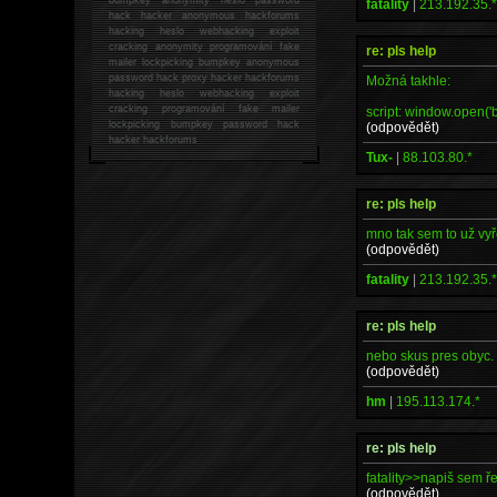
fatality
|
213.192.35.
hack
hacker anonymous hackforums
hacking
heslo webhacking exploit
cracking anonymity programování fake
re: pls help
mailer lockpicking bumpkey anonymous
password hack proxy hacker hackforums
Možná takhle:
hacking heslo webhacking exploit
cracking programování fake mailer
script: window.open('
lockpicking bumpkey password hack
(odpovědět)
hacker
hackforums
Tux-
|
88.103.80.*
re: pls help
mno tak sem to už vyře
(odpovědět)
fatality
|
213.192.35.
re: pls help
nebo skus pres obyc. 
(odpovědět)
hm
|
195.113.174.*
re: pls help
fatality>>napiš sem ř
(odpovědět)