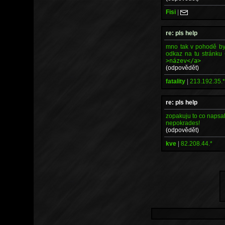
Fisi
|
re: pls help
mno tak v pohodě by s
odkaz na tu stránku
>název</a>
(odpovědět)
fatality
|
213.192.35.
re: pls help
zopakuju to co napsa
nepokrades!
(odpovědět)
kve
|
82.208.44.*