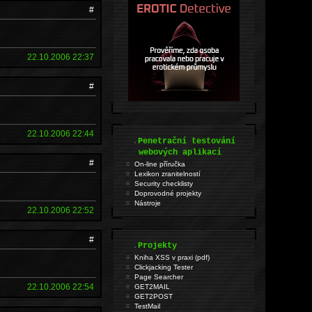
#
22.10.2006 22:37
#
22.10.2006 22:44
.
Penetrační testování
webových aplikací
#
On-line příručka
Lexikon zranitelností
Security checklisty
Doprovodné projekty
Nástroje
22.10.2006 22:52
#
.
Projekty
Kniha XSS v praxi (pdf)
Clickjacking Tester
Page Searcher
22.10.2006 22:54
GET2MAIL
GET2POST
TestMail