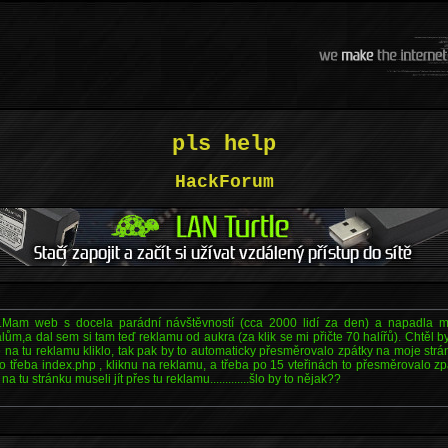
pls help
HackForum
....Mam web s docela parádní návštěvností (cca 2000 lidí za den) a napadla m
lům,a dal sem si tam teď reklamu od aukra (za klik se mi přičte 70 halířů). Chtěl byc
 na tu reklamu kliklo, tak pak by to automaticky přesměrovalo zpátky na moje stránk
o třeba index.php , kliknu na reklamu, a třeba po 15 vteřinách to přesměrovalo zp
na tu stránku museli jít přes tu reklamu.............šlo by to nějak??