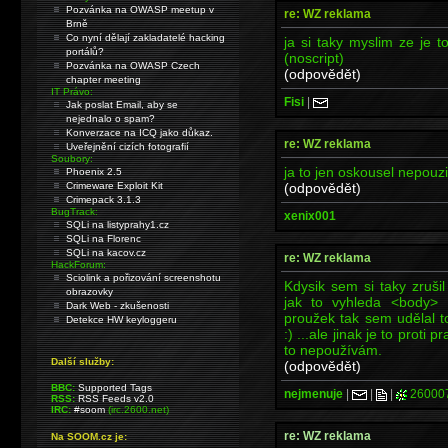
Pozvánka na OWASP meetup v
re: WZ reklama
Brně
Co nyní dělají zakladatelé hacking
ja si taky myslim ze je t
portálů?
(noscript)
Pozvánka na OWASP Czech
(odpovědět)
chapter meeting
IT Právo:
Fisi
|
Jak poslat Email, aby se
nejednalo o spam?
Konverzace na ICQ jako důkaz.
re: WZ reklama
Uveřejnění cizích fotografií
Soubory:
ja to jen oskousel nepouz
Phoenix 2.5
(odpovědět)
Crimeware Exploit Kit
Crimepack 3.1.3
BugTrack:
xenix001
SQLi na listyprahy1.cz
SQLi na Florenc
SQLi na kacov.cz
re: WZ reklama
HackForum:
Sciolink a pořizování screenshotu
Kdysik sem si taky zrušil
obrazovky
jak to vyhleda <body> 
Dark Web - zkušenosti
proužek tak sem udělal t
Detekce HW keyloggeru
:) ...ale jinak je to proti
to nepoužívám.
Další služby:
(odpovědět)
BBC:
Supported Tags
nejmenuje
|
|
|
26000
RSS:
RSS Feeds v2.0
IRC:
#soom
(irc.2600.net)
re: WZ reklama
Na SOOM.cz je: