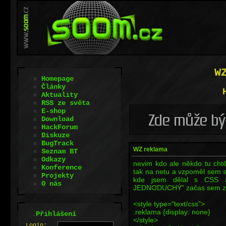
W
Homepage
Články
Aktuality
RSS ze světa
E-shop
Download
HackForum
Diskuze
BugTrack
WZ reklama
Seznam BT
Odkazy
nevim kdo ale někdo tu cht
Konference
tak na netu a vzpoměl sem s
Projekty
kde jsem dělal s CSS 
O nás
JEDNODUCHÝ" začas sem zkou
<style type="text/css">
.reklama {display: none}
.
Přihlášení
</style>
L
o
gin: