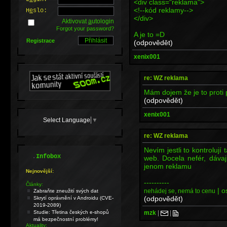
<div class="reklama">
<!--kód reklamy-->
H
e
slo:
</div>
Aktivovat
a
utologin
Forgot your password?
A je to =D
Registrace
(odpovědět)
xenix001
re: WZ reklama
Mám dojem že je to proti
(odpovědět)
xenix001
Select Language
▼
re: WZ reklama
Nevím jestli to kontrolují
.
Infobox
web. Docela nefér, dávaj
jenom reklamu
Nejnovější:
----------
Články:
| o
nehádej se, nemá to cenu
Zabraňte zneužití svých dat
(odpovědět)
Skrytí oprávnění v Androidu (CVE-
2019-2089)
mzk
|
|
Studie: Třetina českých e-shopů
má bezpečnostní problémy!
Aktuality: