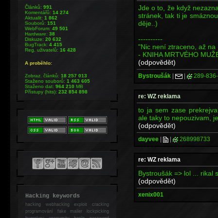
Jde o to, že když nezazn
Článků:
991
Komentářů:
14 274
stránek, tak ti je smázno
Aktualit:
1 862
děje..)
Souborů:
151
WebForum:
49 501
Hardware:
38
----------
Diskuze:
20 632
BugTrack:
4 415
"Nic není ztraceno, až na 
Reg. uživatelů:
16 428
- KNIHA MRTVÉHO MUŽ
(odpovědět)
A proběhlo:
Bystroušák
|
|
289-836
Zobraz. článků:
18 257 013
Staženo souborů:
1 463 605
Staženo dat:
964 210
MB
Přístupy (hits):
232 854 898
re: WZ reklama
to ja sem zase prekrejval
ale taky to nepouzivam, j
(odpovědět)
dayvee
|
|
268998733
re: WZ reklama
Bystroušák => lol ... rik
(odpovědět)
xenix001
Hacking keywords
hacking
webhacking exploit cracking
programování fake mailer lockpicking
bumpkey anonymity heslo password