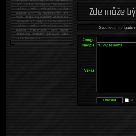
hack
hacker anonymous hackforums
hacking
heslo webhacking exploit
cracking anonymity programování fake
mailer lockpicking bumpkey anonymous
password hack proxy hacker hackforums
hacking heslo webhacking exploit
Svou ideální brigádu 
cracking programování fake mailer
lockpicking bumpkey password hack
hacker
hackforums
Jmé
n
o:
Na
d
pis:
V
z
kaz:
No