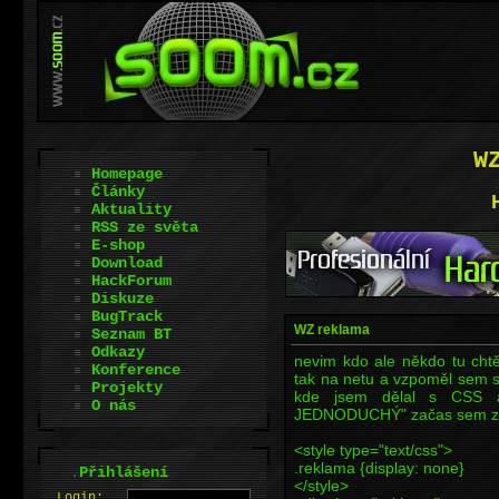
W
Homepage
Články
Aktuality
RSS ze světa
E-shop
Download
HackForum
Diskuze
BugTrack
WZ reklama
Seznam BT
Odkazy
nevim kdo ale někdo tu cht
Konference
tak na netu a vzpoměl sem s
Projekty
kde jsem dělal s CSS 
O nás
JEDNODUCHÝ" začas sem zkou
<style type="text/css">
.reklama {display: none}
.
Přihlášení
</style>
L
o
gin: