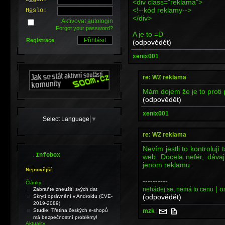
<div class="reklama">
<!--kód reklamy-->
H
e
slo:
</div>
Aktivovat
a
utologin
Forgot your password?
A je to =D
Registrace
(odpovědět)
xenix001
re: WZ reklama
Mám dojem že je to proti
(odpovědět)
xenix001
Select Language
▼
re: WZ reklama
Nevím jestli to kontrolují
.
Infobox
web. Docela nefér, dávaj
jenom reklamu
Nejnovější:
----------
Články:
| o
nehádej se, nemá to cenu
Zabraňte zneužití svých dat
(odpovědět)
Skrytí oprávnění v Androidu (CVE-
2019-2089)
mzk
|
|
Studie: Třetina českých e-shopů
má bezpečnostní problémy!
Aktuality: