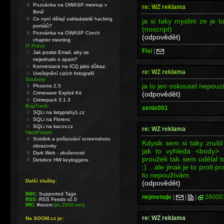
Pozvánka na OWASP meetup v
re: WZ reklama
Brně
Co nyní dělají zakladatelé hacking
ja si taky myslim ze je t
portálů?
(noscript)
Pozvánka na OWASP Czech
(odpovědět)
chapter meeting
IT Právo:
Fisi
|
Jak poslat Email, aby se
nejednalo o spam?
Konverzace na ICQ jako důkaz.
re: WZ reklama
Uveřejnění cizích fotografií
Soubory:
ja to jen oskousel nepouz
Phoenix 2.5
(odpovědět)
Crimeware Exploit Kit
Crimepack 3.1.3
BugTrack:
xenix001
SQLi na listyprahy1.cz
SQLi na Florenc
SQLi na kacov.cz
re: WZ reklama
HackForum:
Sciolink a pořizování screenshotu
Kdysik sem si taky zrušil
obrazovky
jak to vyhleda <body> 
Dark Web - zkušenosti
proužek tak sem udělal t
Detekce HW keyloggeru
:) ...ale jinak je to proti
to nepoužívám.
Další služby:
(odpovědět)
BBC:
Supported Tags
nejmenuje
|
|
|
26000
RSS:
RSS Feeds v2.0
IRC:
#soom
(irc.2600.net)
re: WZ reklama
Na SOOM.cz je: