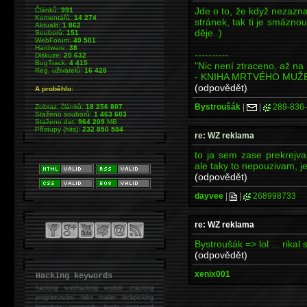
Jde o to, že když nezazn
Článků:
991
Komentářů:
14 274
stránek, tak ti je smázno
Aktualit:
1 862
děje..)
Souborů:
151
WebForum:
49 501
Hardware:
38
----------
Diskuze:
20 632
BugTrack:
4 415
"Nic není ztraceno, až na 
Reg. uživatelů:
16 428
- KNIHA MRTVÉHO MUŽ
(odpovědět)
A proběhlo:
Bystroušák
|
|
289-836
Zobraz. článků:
18 256 807
Staženo souborů:
1 463 603
Staženo dat:
964 209
MB
Přístupy (hits):
232 850 584
re: WZ reklama
to ja sem zase prekrejval
ale taky to nepouzivam, j
(odpovědět)
dayvee
|
|
268998733
re: WZ reklama
Bystroušák => lol ... rik
(odpovědět)
xenix001
Hacking keywords
hacking
webhacking exploit cracking
programování fake mailer lockpicking
bumpkey anonymity heslo password