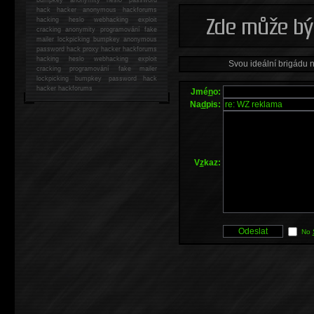
hack
hacker anonymous hackforums
hacking
heslo webhacking exploit
cracking anonymity programování fake
mailer lockpicking bumpkey anonymous
password hack proxy hacker hackforums
hacking heslo webhacking exploit
Svou ideální brigádu 
cracking programování fake mailer
lockpicking bumpkey password hack
hacker
hackforums
Jmé
n
o:
Na
d
pis:
V
z
kaz:
No