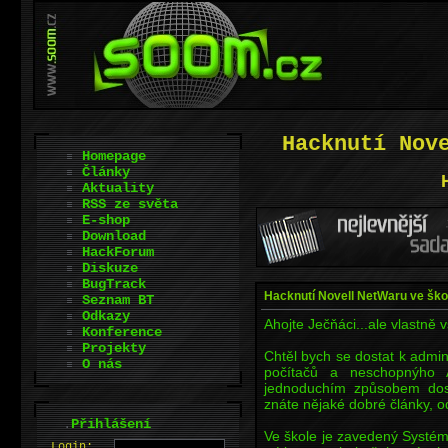
Hacknutí Nov
Homepage
Články
Aktuality
RSS ze světa
E-shop
Download
HackForum
Diskuze
BugTrack
Hacknutí Novell NetWaru ve ško
Seznam BT
Odkazy
Ahojte Ječňáci...ale vlastně v
Konference
Projekty
Chtěl bych se dostat k adm
O nás
počítačů a neschopnýho
jednoduchím způsobem dost
znáte nějaké dobré články, od
.
Přihlášení
Ve škole je zavedený Systé
L
o
gin: