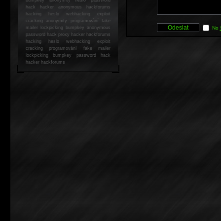
hack
hacker anonymous hackforums
hacking
heslo webhacking exploit
cracking anonymity programování fake
mailer lockpicking bumpkey anonymous
No
password hack proxy hacker hackforums
hacking heslo webhacking exploit
cracking programování fake mailer
lockpicking bumpkey password hack
hacker
hackforums