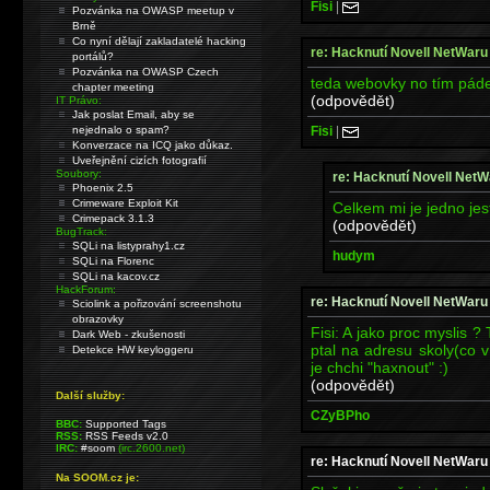
Fisi
|
Pozvánka na OWASP meetup v
Brně
Co nyní dělají zakladatelé hacking
re: Hacknutí Novell NetWaru
portálů?
Pozvánka na OWASP Czech
teda webovky no tím pád
chapter meeting
(odpovědět)
IT Právo:
Jak poslat Email, aby se
Fisi
|
nejednalo o spam?
Konverzace na ICQ jako důkaz.
Uveřejnění cizích fotografií
Soubory:
re: Hacknutí Novell NetW
Phoenix 2.5
Crimeware Exploit Kit
Celkem mi je jedno jest
Crimepack 3.1.3
(odpovědět)
BugTrack:
SQLi na listyprahy1.cz
hudym
SQLi na Florenc
SQLi na kacov.cz
HackForum:
re: Hacknutí Novell NetWaru
Sciolink a pořizování screenshotu
obrazovky
Fisi: A jako proc myslis ?
Dark Web - zkušenosti
ptal na adresu skoly(co ví
Detekce HW keyloggeru
je chchi "haxnout" :)
(odpovědět)
Další služby:
CZyBPho
BBC:
Supported Tags
RSS:
RSS Feeds v2.0
IRC:
#soom
(irc.2600.net)
re: Hacknutí Novell NetWaru
Na SOOM.cz je: