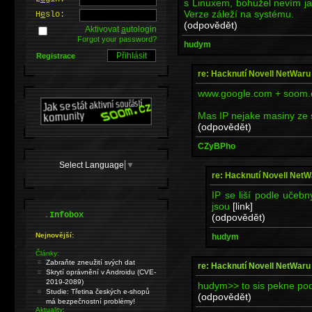
s Linuxem, bohužel nevím j
Verze záleží na systému.
H
e
slo:
(odpovědět)
Aktivovat
a
utologin
Forgot your password?
hudym
Registrace
re: Hacknutí Novell NetWaru
www.google.com + soom.cz
Mas IP nejake masiny ze
(odpovědět)
CZyBPho
Select Language
▼
re: Hacknutí Novell NetW
IP se liší podle učeb
jsou
[link]
.
Infobox
(odpovědět)
Nejnovější:
hudym
Články:
Zabraňte zneužití svých dat
re: Hacknutí Novell NetWaru
Skrytí oprávnění v Androidu (CVE-
2019-2089)
hudym>> to sis pekne podk
Studie: Třetina českých e-shopů
(odpovědět)
má bezpečnostní problémy!
Aktuality: