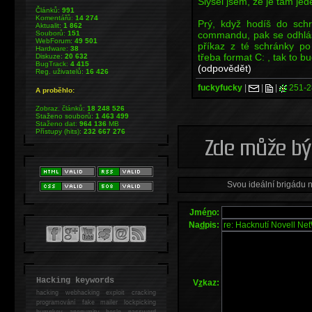
Slyšel jsem, že je tam jed
Článků:
991
Komentářů:
14 274
Prý, když hodíš do schr
Aktualit:
1 862
commandu, pak se odhlásí
Souborů:
151
WebForum:
49 501
příkaz z té schránky po
Hardware:
38
třeba format C: , tak to b
Diskuze:
20 632
BugTrack:
4 415
(odpovědět)
Reg. uživatelů:
16 426
fuckyfucky
|
|
|
251-2
A proběhlo:
Zobraz. článků:
18 248 526
Staženo souborů:
1 463 499
Staženo dat:
964 136
MB
Přístupy (hits):
232 667 276
Svou ideální brigádu 
Jmé
n
o:
Na
d
pis:
Hacking keywords
V
z
kaz:
hacking
webhacking exploit cracking
programování fake mailer lockpicking
bumpkey anonymity heslo password