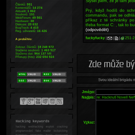
Slyšel jsem, že je tam jed
Článků:
991
Komentářů:
14 274
Prý, když hodíš do schr
Aktualit:
1 862
commandu, pak se odhlásí
Souborů:
151
WebForum:
49 501
příkaz z té schránky po
Hardware:
38
třeba format C: , tak to b
Diskuze:
20 632
BugTrack:
4 415
(odpovědět)
Reg. uživatelů:
16 426
fuckyfucky
|
|
|
251-2
A proběhlo:
Zobraz. článků:
18 248 972
Staženo souborů:
1 463 517
Staženo dat:
964 137
MB
Přístupy (hits):
232 694 924
Svou ideální brigádu 
Jmé
n
o:
Na
d
pis:
Hacking keywords
V
z
kaz:
hacking
webhacking exploit cracking
programování fake mailer lockpicking
bumpkey anonymity heslo password