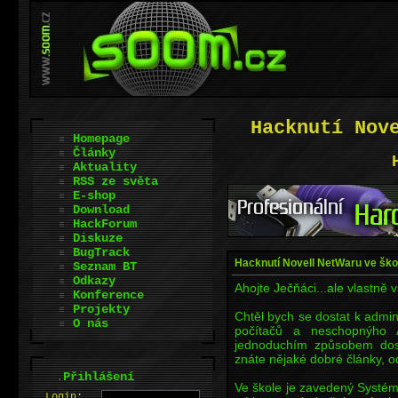
Hacknutí Nov
Homepage
Články
Aktuality
RSS ze světa
E-shop
Download
HackForum
Diskuze
BugTrack
Hacknutí Novell NetWaru ve ško
Seznam BT
Odkazy
Ahojte Ječňáci...ale vlastně v
Konference
Projekty
Chtěl bych se dostat k adm
O nás
počítačů a neschopnýho
jednoduchím způsobem dost
znáte nějaké dobré články, od
.
Přihlášení
Ve škole je zavedený Systé
L
o
gin: