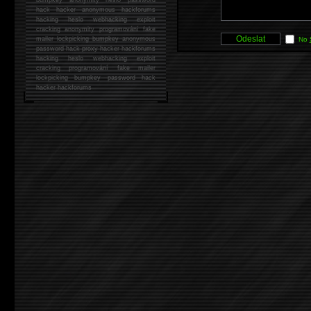
hack
hacker anonymous hackforums
hacking
heslo webhacking exploit
cracking anonymity programování fake
mailer lockpicking bumpkey anonymous
No
password hack proxy hacker hackforums
hacking heslo webhacking exploit
cracking programování fake mailer
lockpicking bumpkey password hack
hacker
hackforums