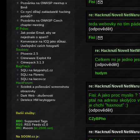
Fisi
|
Pozvánka na OWASP meetup v
Brně
Co nyní dělají zakladatelé hacking
re: Hacknutí Novell NetWaru
portálů?
Pozvánka na OWASP Czech
teda webovky no tím pád
chapter meeting
(odpovědět)
IT Právo:
Jak poslat Email, aby se
Fisi
|
nejednalo o spam?
Konverzace na ICQ jako důkaz.
Uveřejnění cizích fotografií
Soubory:
re: Hacknutí Novell NetW
Phoenix 2.5
Crimeware Exploit Kit
Celkem mi je jedno jest
Crimepack 3.1.3
(odpovědět)
BugTrack:
SQLi na listyprahy1.cz
hudym
SQLi na Florenc
SQLi na kacov.cz
HackForum:
re: Hacknutí Novell NetWaru
Sciolink a pořizování screenshotu
obrazovky
Fisi: A jako proc myslis ?
Dark Web - zkušenosti
ptal na adresu skoly(co ví
Detekce HW keyloggeru
je chchi "haxnout" :)
(odpovědět)
Další služby:
CZyBPho
BBC:
Supported Tags
RSS:
RSS Feeds v2.0
IRC:
#soom
(irc.2600.net)
re: Hacknutí Novell NetWaru
Na SOOM.cz je: