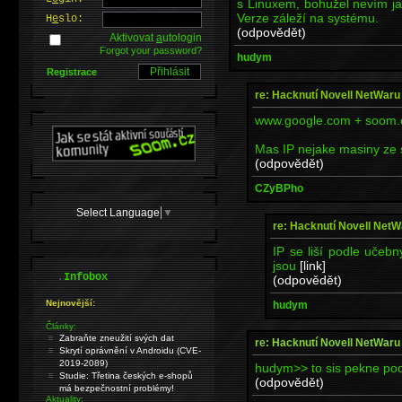
s Linuxem, bohužel nevím j
Verze záleží na systému.
H
e
slo:
(odpovědět)
Aktivovat
a
utologin
Forgot your password?
hudym
Registrace
re: Hacknutí Novell NetWaru
www.google.com + soom.cz
Mas IP nejake masiny ze
(odpovědět)
CZyBPho
Select Language
▼
re: Hacknutí Novell NetW
IP se liší podle učeb
jsou
[link]
.
Infobox
(odpovědět)
Nejnovější:
hudym
Články:
Zabraňte zneužití svých dat
re: Hacknutí Novell NetWaru
Skrytí oprávnění v Androidu (CVE-
2019-2089)
hudym>> to sis pekne podk
Studie: Třetina českých e-shopů
(odpovědět)
má bezpečnostní problémy!
Aktuality: