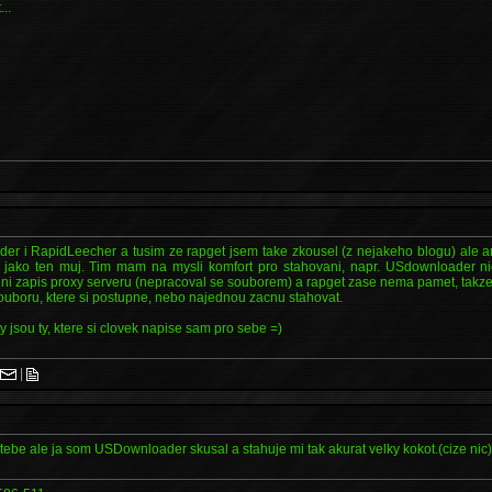
..
e
r i RapidLeecher a tusim ze rapget jsem take zkousel (z nejakeho blogu) ale a
ni, jako ten muj. Tim mam na mysli komfort pro stahovani, napr. USdownloader n
i zapis proxy serveru (nepracoval se souborem) a rapget zase nema pamet, takze
ouboru, ktere si postupne, nebo najednou zacnu stahovat.
ty jsou ty, ktere si clovek napise sam pro sebe =)
|
|
be ale ja som USDownloader skusal a stahuje mi tak akurat velky kokot.(cize nic