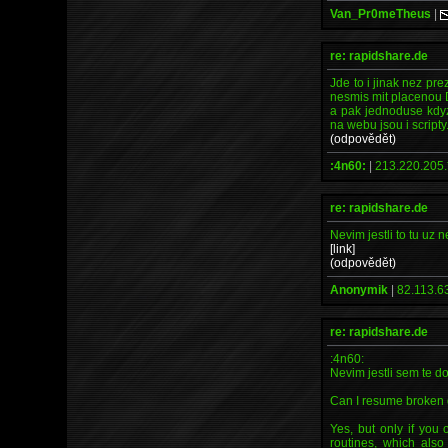
Van_Pr0meTheus
|
re: rapidshare.de
Jde to i jinak nez pr
nesmis mit placenou
a pak jednoduse kdyz
na webu jsou i scripty.
(odpovědět)
:4n60:
|
213.220.205.
re: rapidshare.de
Nevim jestli to tu uz 
[link]
(odpovědět)
Anonymik
|
82.113.63
re: rapidshare.de
:4n60:
Nevim jestli sem te d
Can I resume broken
Yes, but only if yo
routines, which als