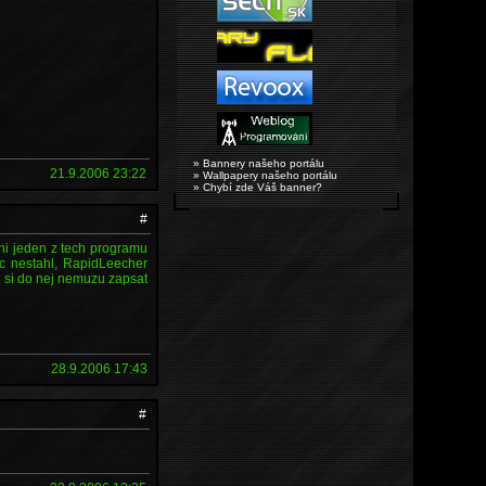
» Bannery našeho portálu
21.9.2006 23:22
» Wallpapery našeho portálu
» Chybí zde Váš banner?
#
ni jeden z tech programu
ic nestahl, RapidLeecher
 si do nej nemuzu zapsat
28.9.2006 17:43
#
)