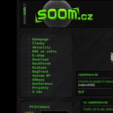
Homepage
Články
Aktuality
RSS ze světa
E-shop
Download
HackForum
Diskuze
BugTrack
rapidshare.de
Seznam BT
Odkazy
Chcem sa spytat ci nepo
Konference
(odpovědět)
Projekty
O nás
f|Li|*
re: rapidshare.de
.
Přihlášení
Tusim, ze to jde, poku
L
o
gin: