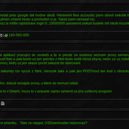
ledat pres google tak hodne stesti. Hledanim free accountu jsem stravil nekolik 
trolin zmenil heslo a privlastnil si je. Takze jsem nenasel nic.
kaz je intitle:rapidshare login:0..10000000 password pokud budete mit stesti muzete
|
193-065-050
t aplikaci pracujici se sockets a ta si precte ze souboru seznam proxy serveru
it free a pak tusim uz jen prectes z html kodu kolik minut zbyva, nebo ze uz nekd
loreru, ketry uz jen ukaze pocet sekund do stahovani.
, sekundy lze vycist z html, obrazek take a pak jen POSTnout ten kod z obrazk
ho, dokud nenajde proxy, u ktere se nemusi cekat.
 to v Delphi, muzu to v pripade zajmu vymenit za jiny uzitecny program
|
 si ameriku... Take ze rapget, USDownloader nepoznas?