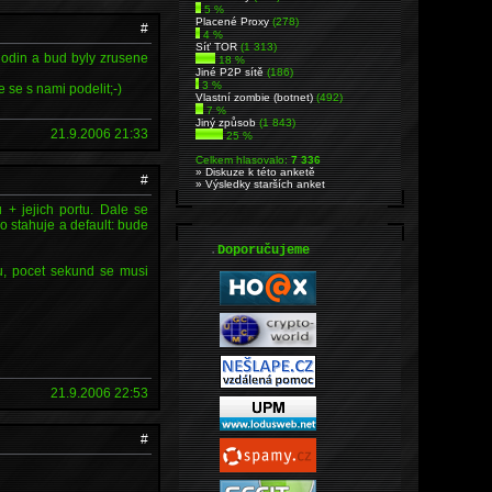
5 %
Placené Proxy
(278)
#
4 %
Síť TOR
(1 313)
hodin a bud byly zrusene
18 %
Jiné P2P sítě
(186)
3 %
 se s nami podelit;-)
Vlastní zombie (botnet)
(492)
7 %
Jiný způsob
(1 843)
21.9.2006 21:33
25 %
Celkem hlasovalo:
7 336
» Diskuze k této anketě
#
» Výsledky starších anket
 + jejich portu. Dale se
o stahuje a default: bude
.
Doporučujeme
u, pocet sekund se musi
21.9.2006 22:53
#