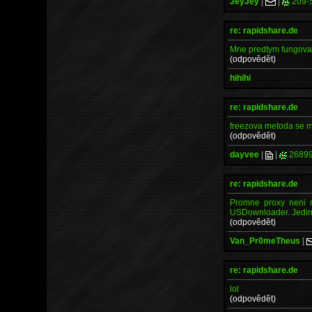
JeyJey
|
|
209-
re: rapidshare.de
Mne predtym fungoval,
(odpovědět)
hihihi
re: rapidshare.de
freezova metoda se mi 
(odpovědět)
dayvee
|
|
2689
re: rapidshare.de
Promne proxy neni r
USDownloader. Jedine 
(odpovědět)
Van_Pr0meTheus
|
re: rapidshare.de
lol
(odpovědět)