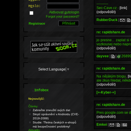
----------
H
e
slo:
Sec-Cave.cz -
[link]
(odpovědět)
Aktivovat
a
utologin
Forgot your password?
RubberDuck
|
|
Registrace
re: rapidshare.de
jo presne... zaplat s
vozkousej nebo napr
(odpovědět)
dayvee
|
|
2689
re: rapidshare.de
Select Language
▼
Na nějákým blogu,
[l
ale zkus hledat, někd
(odpovědět)
.
Infobox
[=-Kyber-=]
Nejnovější:
re: rapidshare.de
Články:
Zabraňte zneužití svých dat
Pres google.com se da 
Skrytí oprávnění v Androidu (CVE-
(odpovědět)
2019-2089)
Studie: Třetina českých e-shopů
Emkei
|
|
|
má bezpečnostní problémy!
Aktuality: