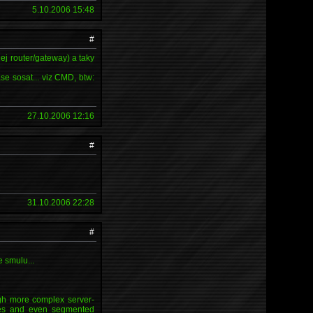
5.10.2006 15:48
#
ej router/gateway) a taky
e sosat... viz CMD, btw:
27.10.2006 12:16
#
31.10.2006 22:28
#
e smulu...
gh more complex server-
iles and even segmented