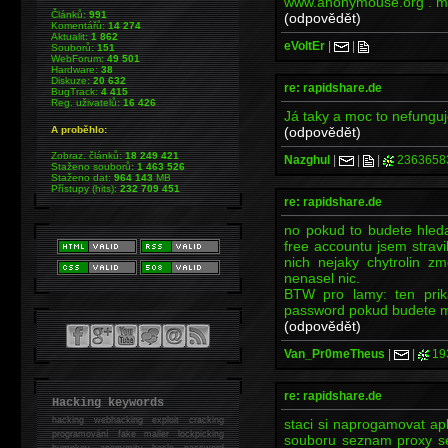
www.anonymouse.org . ma
Článků:
991
(odpovědět)
Komentářů:
14 274
Aktualit:
1 862
eVoltEr
|
|
Souborů:
151
WebForum:
49 501
Hardware:
38
Diskuze:
20 632
re: rapidshare.de
BugTrack:
4 415
Reg. uživatelů:
16 426
Já taky a moc to nefunguj
(odpovědět)
A proběhlo:
Zobraz. článků:
18 249 421
Nazghul
|
|
|
2363658
Staženo souborů:
1 463 526
Staženo dat:
964 143
MB
Přístupy (hits):
232 709 451
re: rapidshare.de
no pokud to budete hleda
free accountu jsem strav
nich nejaky chytrolin zm
nenasel nic.
BTW pro lamy: ten prikaz
password pokud budete mit
(odpovědět)
Van_Pr0meTheus
|
|
19
re: rapidshare.de
Hacking keywords
hacking
webhacking exploit cracking
staci si naprogamovat apli
programování fake mailer lockpicking
souboru seznam proxy se
bumpkey anonymity heslo password