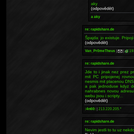
aky
(odpovědět)
a aky
re: rapidshare.de
Špajda: jo existuje. Pripoj
(odpovědět)
Van_Pr0meTheus
|
|
19
re: rapidshare.de
Jde to i jinak nez prez 
mit PC pripojenej rovno
nesmis mit placenou DNS
a pak jednoduse kdyz do
nahrabnes novou adresu 
webu jsou i scripty...
(odpovědět)
:4n60:
|
213.220.205.*
re: rapidshare.de
Nevim jestli to tu uz nekd