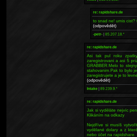
re: rapidshare.de
to snad ne! umis cist? t
(odpovědět)
-petr-
|
85.207.18.*
re: rapidshare.de
Asi tak pul roku zpat
zaregistrovani a asi 5 pr
GRABBER.Melo to stejny 
stahovanim.Pak to bylo j
zaregistrujete a je to lev
(odpovědět)
Intake
|
89.239.9.*
re: rapidshare.de
Jak si vyděláte nejvíc pe
Klikáním na odkazy
Nejdříve si musíš vytvoř
vydělané dolary a z které
nebo účet na rapidshare.