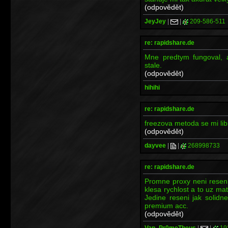
(odpovědět)
JeyJey
|
|
209-586-511
re: rapidshare.de
Mne predtym fungoval, a
stale.
(odpovědět)
hihihi
re: rapidshare.de
freezova metoda se mi libi
(odpovědět)
dayvee
|
|
268998733
re: rapidshare.de
Promne proxy neni resen
klesa rychlost a to uz m
Jedine reseni jak solidn
premium acc.
(odpovědět)
Van_Pr0meTheus
|
|
19