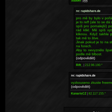
Subber
|
re: rapidshare.de
pro mě by bylo v poř
je to reff (ale to se dá
spíš pro pomalejší) 
rád klikl. Mě spíš vy
kliknou. Když takhle 
tak mě to štve.
Jinak pokud je to na s
na forech.
Aby to nevyznělo špat
podle mě blbost.
(odpovědět)
Rift_
|
212.96.190.*
re: rapidshare.de
vyzkouseno zkuste freemeg
(odpovědět)
KanarisCZ
|
82.117.155.*