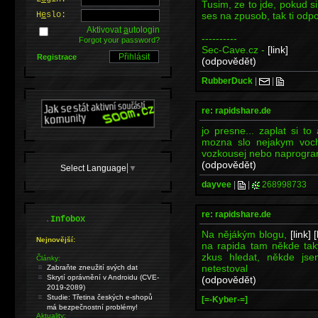
Tusim, ze to jde, pokud s
ses na zpusob, tak ti odpo
H
e
slo:
Aktivovat
a
utologin
----------
Forgot your password?
Sec-Cave.cz -
[link]
Registrace
(odpovědět)
RubberDuck
|
|
re: rapidshare.de
jo presne... zaplat si t
mozna slo nejakym vochc
vozkousej nebo naprogra
(odpovědět)
Select Language
▼
dayvee
|
|
268998733
re: rapidshare.de
.
Infobox
Na nějákým blogu,
[link]
[
Nejnovější:
na rapida tam někde tak
zkus hledat, někde jse
Články:
netestoval
Zabraňte zneužití svých dat
Skrytí oprávnění v Androidu (CVE-
(odpovědět)
2019-2089)
Studie: Třetina českých e-shopů
[=-Kyber-=]
má bezpečnostní problémy!
Aktuality: