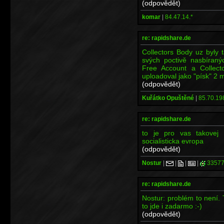
(odpovědět)
komar
|
84.47.14.*
re: rapidshare.de
Collectors Body uz byly 
svých poctivě nasbíraný
Free Account a Collec
uploadoval jako "písk" 2 
(odpovědět)
Kuřátko Opuštěné
|
85.70.19
re: rapidshare.de
to je pro vas takovej
socialisticka evropa
(odpovědět)
Nostur
|
|
|
|
33577
re: rapidshare.de
Nostur: problém to není. T
to jde i zadarmo :-)
(odpovědět)