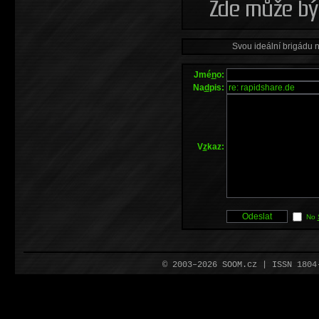
Svou ideální brigádu 
Jmé
n
o:
Na
d
pis:
V
z
kaz:
No
© 2003–2026 SOOM.cz | ISSN 180