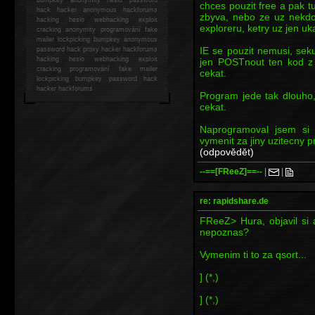
chces pouzit free a pak t
hack
hacker anonymous hackforums
zbyva, nebo ze uz nekdo 
hacking
heslo webhacking exploit
exploreru, ketry uz jen u
cracking anonymity programování fake
mailer lockpicking bumpkey anonymous
IE se pouzit nemusi, sek
password hack proxy hacker hackforums
hacking heslo webhacking exploit
jen POSTnout ten kod z
cracking programování fake mailer
cekat.
lockpicking bumpkey password hack
hacker
hackforums
Program jede tak dlouho
cekat.
Naprogramoval jsem si
vymenit za jiny uzitecny 
(odpovědět)
--==[FReeZ]==--
|
|
re: rapidshare.de
FReeZ> Hura, objavil si
nepoznas?
Vymenim ti to za qsort...
] (*,)
] (*,)