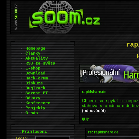
rap
Homepage
Články
Aktuality
RSS ze světa
E-shop
Download
HackForum
Diskuze
BugTrack
rapidshare.de
Seznam BT
Odkazy
Chcem sa spytat ci nepoz
Konference
stahovat s rapidshare.de be
Projekty
(odpovědět)
O nás
f|Li|*
.
Přihlášení
re: rapidshare.de
L
o
gin: