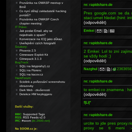
Pozvánka na OWASP meetup v
re: rapidshare.de
Brně
Co nyní dělají zakladatelé hacking
Pres google.com se da n
portálů?
staci umet hledat (hint: inte
Pozvánka na OWASP Czech
(odpovědět)
chapter meeting
IT Právo:
Emkei
|
|
|
Jak poslat Email, aby se
nejednalo o spam?
Konverzace na ICQ jako důkaz.
re: rapidshare.de
Uveřejnění cizích fotografií
Soubory:
2 Emkei: Lol to zní zají
Phoenix 2.5
Crimeware Exploit Kit
se vždy hodí ;)
Crimepack 3.1.3
(odpovědět)
BugTrack:
SQLi na listyprahy1.cz
Nazghul
|
|
|
2363658
SQLi na Florenc
SQLi na kacov.cz
HackForum:
re: rapidshare.de
Sciolink a pořizování screenshotu
obrazovky
to emkei:co znamena : hint:
Dark Web - zkušenosti
(odpovědět)
Detekce HW keyloggeru
f|Li|*
Další služby:
BBC:
Supported Tags
re: rapidshare.de
RSS:
RSS Feeds v2.0
IRC:
#soom
(irc.2600.net)
urcite to jde pres proxy.r
proxy se ti meni 
Na SOOM.cz je: