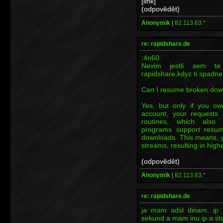
[link]
(odpovědět)
Anonymik
|
82.113.63.*
re: rapidshare.de
:4n60:
Nevim jestli sem te 
rapidshare,kdyz ti spadne
Can I resume broken do
Yes, but only if you o
account, your requests
routines, which also 
programs support resu
downloads. This means, 
streams, resulting in hig
(odpovědět)
Anonymik
|
82.113.63.*
re: rapidshare.de
ja mam adsl dinam. ip 
sekund a mam inu ip a s