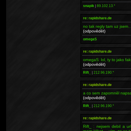
snapik
|
89.102.13.*
re: rapidshare.de
no tak regly tam uz jsem..
(odpovědět)
omegaS
re: rapidshare.de
omegaS: lol, ty to jako fak
(odpovědět)
Rift_
|
212.96.190.*
re: rapidshare.de
a co sem zapomněl napsat,
(odpovědět)
Rift_
|
212.96.190.*
re: rapidshare.de
Rift_ : nejsem debil a u
mam klikat.... vim, ze se 