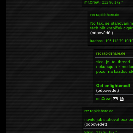
mr.Crow.
|
212.96.172.*
re: rapidshare.de
No tak, se stahováním 
těch pět krabiček cigá
(odpovědět)
kachna
|
195.113.79.10/10
re: rapidshare.de
sice je to thread
nekupuju a k mcdo
pozor na každou sto
----------
Get enlightened!
(odpovědět)
mr.Crow
|
|
re: rapidshare.de
navite jak stahovat bez 
(odpovědět)
vlk56
|
212.96.182.*