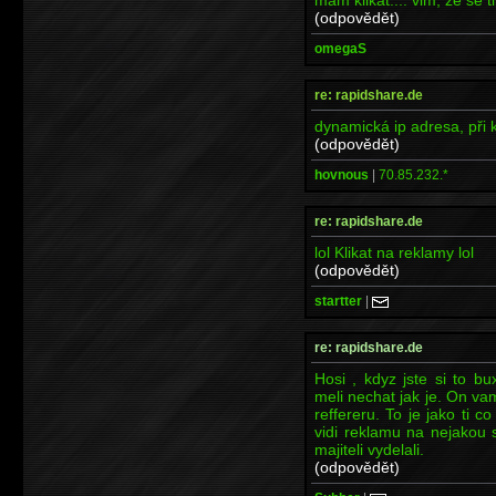
(odpovědět)
omegaS
re: rapidshare.de
dynamická ip adresa, při k
(odpovědět)
hovnous
|
70.85.232.*
re: rapidshare.de
lol Klikat na reklamy lol
(odpovědět)
startter
|
re: rapidshare.de
Hosi , kdyz jste si to bux
meli nechat jak je. On vam
reffereru. To je jako ti
vidi reklamu na nejakou st
majiteli vydelali.
(odpovědět)