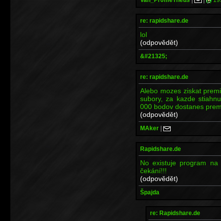
re: rapidshare.de
lol
(odpovědět)
&#21325;
re: rapidshare.de
Alebo mozes ziskat premi
subory, za kazde stiahn
000 bodov dostanes pre
(odpovědět)
MAker
|
Rapidshare.de
No existuje program na 
čekání!!!
(odpovědět)
Špajda
re: Rapidshare.de