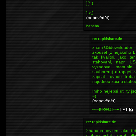
](*,)
]|x,)
(odpovědět)
hahaha
re: rapidshare.de
znam USdownloader i 
zkousel (z nejakeho b
tak kvalitni, jako 
stahovani, napr. US
vyzadoval manualni
souborem) a rapget z
zapsat rovnou treba
najednou zacnu stahov
Imho nejlepsi utility j
=)
(odpovědět)
--==[FReeZ]==--
|
|
re: rapidshare.de
2hahaha:neviem ako te
stahuje mi tak akurat velky