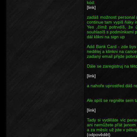
kód:
[link]
zadáš možnost personal a
continue tam vypiš ňáky i
Yes ,čímž potrvdíš, že
souhlasíš s podmínkami p
dál klikni na sign up
Add Bank Card - zde bys m
nedělej a klinkni na cance
zadaný email přijde potvrz
Dále se zaregistruj na tét
[link]
a nahoře uprostřed dáš re
Ale spíš se regněte sem ta
[link]
Tady si vyděláte víc pene
ani nemůžete přát jenom 
a za měsíc už jste v pěkn
(odpovědět)