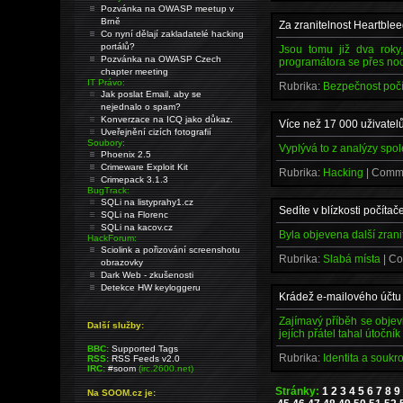
Pozvánka na OWASP meetup v
Brně
Za zranitelnost Heartbl
Co nyní dělají zakladatelé hacking
portálů?
Jsou tomu již dva rok
Pozvánka na OWASP Czech
programátora se přes noc
chapter meeting
IT Právo:
Rubrika:
Bezpečnost poč
Jak poslat Email, aby se
nejednalo o spam?
Konverzace na ICQ jako důkaz.
Více než 17 000 uživatel
Uveřejnění cizích fotografií
Soubory:
Vyplývá to z analýzy spo
Phoenix 2.5
Crimeware Exploit Kit
Rubrika:
Hacking
| Comm
Crimepack 3.1.3
BugTrack:
SQLi na listyprahy1.cz
Sedíte v blízkosti počítač
SQLi na Florenc
SQLi na kacov.cz
Byla objevena další zran
HackForum:
Sciolink a pořizování screenshotu
Rubrika:
Slabá místa
| C
obrazovky
Dark Web - zkušenosti
Detekce HW keyloggeru
Krádež e-mailového účtu
Zajímavý příběh se objev
Další služby:
jejích přátel tahal útočník
BBC:
Supported Tags
Rubrika:
Identita a souk
RSS:
RSS Feeds v2.0
IRC:
#soom
(irc.2600.net)
Stránky:
1
2
3
4
5
6
7
8
9
Na SOOM.cz je: