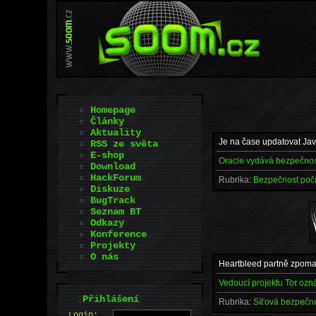
Homepage
Články
Aktuality
Je na čase updatovat Javu 
RSS ze světa
E-shop
Oracle vydává bezpečnost
Download
HackForum
Rubrika:
Bezpečnost poč
Diskuze
BugTrack
Seznam BT
Odkazy
Konference
Projekty
O nás
Heartbleed partně zpomalí
Vedoucí projektu Tor ozná
.
Přihlášení
Rubrika:
Síťová bezpečn
L
o
gin: