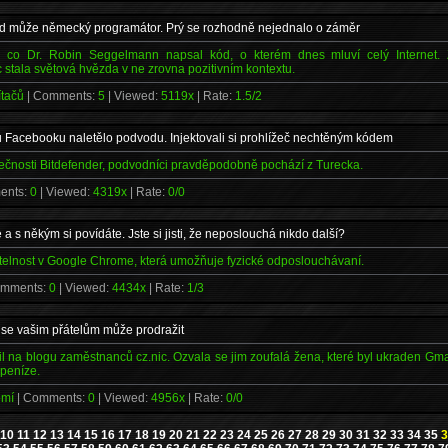
eed může německý programátor. Prý se rozhodně nejednalo o záměr
y, co Dr. Robin Seggelmann napsal kód, o kterém dnes mluví celý Interne
 stala světová hvězda v ne zrovna pozitivním kontextu.
ítačů
| Comments:
5
| Viewed:
5119x
| Rate:
1.5/2
ů Facebooku naletělo podvodu. Injektovali si prohlížeč nechtěným kódem
lečnosti Bitdefender, podvodníci pravděpodobně pochází z Turecka.
ents:
0
| Viewed:
4319x
| Rate:
0/0
e a s někým si povídáte. Jste si jisti, že neposlouchá nikdo další?
itelnost v Google Chrome, která umožňuje fyzické odposlouchávaní.
omments:
0
| Viewed:
4434x
| Rate:
1/3
 se vašim přátelům může prodražit
il na blogu zaměstnanců cz.nic. Ozvala se jim zoufalá žena, které byl ukraden Gma
 peníze.
romí
| Comments:
0
| Viewed:
4956x
| Rate:
0/0
10
11
12
13
14
15
16
17
18
19
20
21
22
23
24
25
26
27
28
29
30
31
32
33
34
35
3