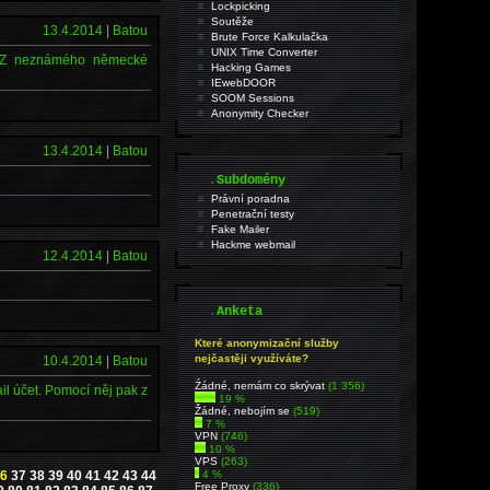
Lockpicking
Soutěže
13.4.2014
|
Batou
Brute Force Kalkulačka
UNIX Time Converter
t. Z neznámého německé
Hacking Games
IEwebDOOR
SOOM Sessions
Anonymity Checker
13.4.2014
|
Batou
.
Subdomény
Právní poradna
Penetrační testy
Fake Mailer
Hackme webmail
12.4.2014
|
Batou
.
Anketa
Které anonymizační služby
nejčastěji využíváte?
10.4.2014
|
Batou
Źádné, nemám co skrývat
(1 356)
il účet. Pomocí něj pak z
19 %
Žádné, nebojím se
(519)
7 %
VPN
(746)
10 %
VPS
(263)
6
37
38
39
40
41
42
43
44
4 %
Free Proxy
(336)