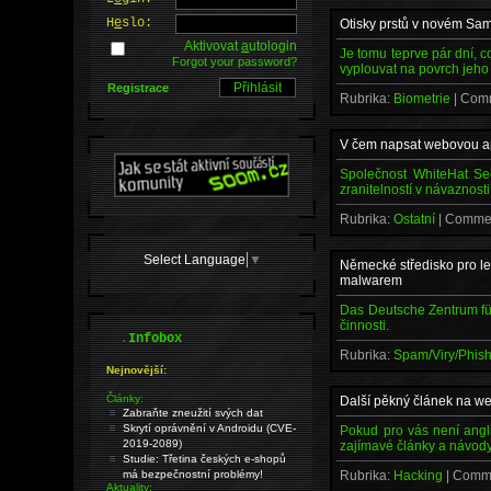
H
e
slo:
Otisky prstů v novém Sa
Aktivovat
a
utologin
Je tomu teprve pár dní, 
Forgot your password?
vyplouvat na povrch jeho 
Registrace
Rubrika:
Biometrie
| Com
V čem napsat webovou apl
Společnost WhiteHat Se
zranitelností v návaznost
Rubrika:
Ostatní
| Comme
Select Language
▼
Německé středisko pro l
malwarem
Das Deutsche Zentrum fü
činnosti.
.
Infobox
Rubrika:
Spam/Viry/Phis
Nejnovější:
Články:
Další pěkný článek na webu
Zabraňte zneužití svých dat
Skrytí oprávnění v Androidu (CVE-
Pokud pro vás není angl
2019-2089)
zajímavé články a návody
Studie: Třetina českých e-shopů
má bezpečnostní problémy!
Rubrika:
Hacking
| Comm
Aktuality: