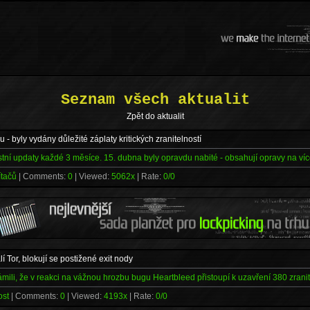
Seznam všech aktualit
Zpět do aktualit
- byly vydány důležité záplaty kritických zranitelností
ní updaty každé 3 měsíce. 15. dubna byly opravdu nabité - obsahují opravy na více 
ítačů
| Comments:
0
| Viewed:
5062x
| Rate:
0/0
 Tor, blokují se postižené exit nody
mili, že v reakci na vážnou hrozbu bugu Heartbleed přistoupí k uzavření 380 zranit
ost
| Comments:
0
| Viewed:
4193x
| Rate:
0/0