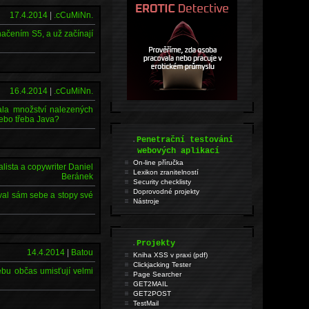
17.4.2014
|
.cCuMiNn.
ačením S5, a už začínají
16.4.2014
|
.cCuMiNn.
ala množství nalezených
 nebo třeba Java?
.
Penetrační testování
webových aplikací
On-line příručka
lista a copywriter Daniel
Lexikon zranitelností
Beránek
Security checklisty
Doprovodné projekty
val sám sebe a stopy své
Nástroje
.
Projekty
14.4.2014
|
Batou
Kniha XSS v praxi (pdf)
Clickjacking Tester
ebu občas umisťují velmi
Page Searcher
GET2MAIL
GET2POST
TestMail