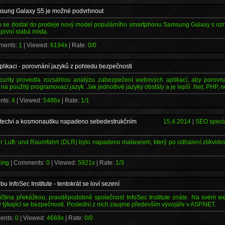
msung Galaxy S5 je možné podvrhnout
co se dostal do prodeje nový model populárního smartphonu Samsung Galaxy s ozn
první slabá místa.
ments:
1
| Viewed:
6194x
| Rate:
0/0
ikaci - porovnání jazyků z pohledu bezpečnosti
curity provedla rozsáhlou analýzu zabezpečení webových aplikací, aby porovn
i na použitý programovací jazyk. Jak jednotlivé jazyky obstály a je lepší .Net, PHP,
nts:
4
| Viewed:
5486x
| Rate:
1/1
etectví a kosmonautiku napadeno sebedestrukčním
15.4.2014
|
SEO specia
r Luft- und Raumfahrt (DLR) bylo napadeno malwarem, který po odhalení zlikvido
hing
| Comments:
0
| Viewed:
5921x
| Rate:
1/3
 InfoSec Institute - tentokrát se loví sezení
ičtina překážkou, pravděpodobně společnost InfoSec Institute znáte. Na svém w
 týkající se bezpečnosti. Poslední z nich zaujme především vývojáře v ASP.NET.
ents:
0
| Viewed:
4668x
| Rate:
0/0