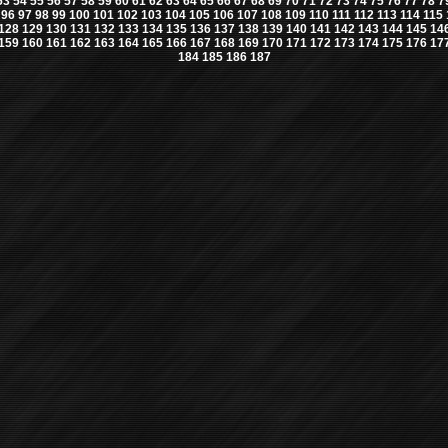
53
54
55
56
57
58
59
60
61
62
63
64
65
66
67
68
69
70
71
72
73
74
75
76
77
78
7
96
97
98
99
100
101
102
103
104
105
106
107
108
109
110
111
112
113
114
115
128
129
130
131
132
133
134
135
136
137
138
139
140
141
142
143
144
145
14
159
160
161
162
163
164
165
166
167
168
169
170
171
172
173
174
175
176
17
184
185
186
187