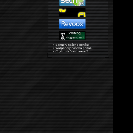
» Bannery našeho portálu
» Wallpapery našeho portálu
» Chybí zde Váš banner?