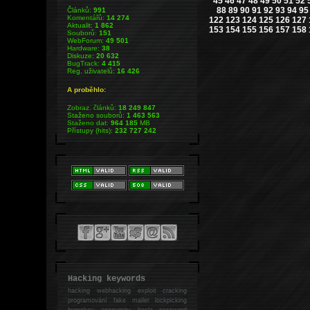
45
46
47
48
49
50
51
52
88
89
90
91
92
93
94
95
Článků:
991
Komentářů:
14 274
122
123
124
125
126
127
Aktualit:
1 862
153
154
155
156
157
158
Souborů:
151
WebForum:
49 501
Hardware:
38
Diskuze:
20 632
BugTrack:
4 415
Reg. uživatelů:
16 426
A proběhlo:
Zobraz. článků:
18 249 847
Staženo souborů:
1 463 563
Staženo dat:
964 185
MB
Přístupy (hits):
232 727 242
Hacking keywords
hacking
webhacking exploit cracking
programování fake mailer lockpicking
bumpkey anonymity heslo password