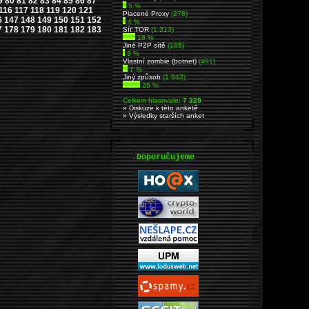
9
80
81
82
83
84
85
86
87
5 %
116
117
118
119
120
121
Placené Proxy
(278)
6
147
148
149
150
151
152
4 %
7
178
179
180
181
182
183
Síť TOR
(1 313)
18 %
Jiné P2P sítě
(185)
3 %
Vlastní zombie (botnet)
(491)
7 %
Jiný způsob
(1 842)
25 %
Celkem hlasovalo:
7 329
» Diskuze k této anketě
» Výsledky starších anket
.
Doporučujeme