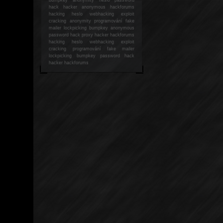
hack
hacker anonymous hackforums
hacking
heslo webhacking exploit
cracking anonymity programování fake
mailer lockpicking bumpkey anonymous
password hack proxy hacker hackforums
hacking heslo webhacking exploit
cracking programování fake mailer
lockpicking bumpkey password hack
hacker
hackforums