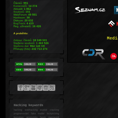
Článků:
991
Komentářů:
14 274
Aktualit:
1 862
Souborů:
151
WebForum:
49 501
Hardware:
38
Diskuze:
20 632
BugTrack:
4 415
Reg. uživatelů:
16 426
A proběhlo:
Medi
Zobraz. článků:
18 249 531
Staženo souborů:
1 463 526
Staženo dat:
964 143
MB
Přístupy (hits):
232 713 274
Hacking keywords
hacking
webhacking exploit cracking
programování fake mailer lockpicking
bumpkey anonymity heslo password