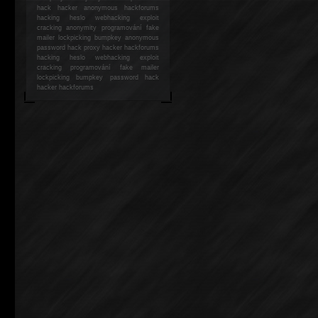
hack
hacker anonymous hackforums
hacking
heslo webhacking exploit
cracking anonymity programování fake
mailer lockpicking bumpkey anonymous
password hack proxy hacker hackforums
hacking heslo webhacking exploit
cracking programování fake mailer
lockpicking bumpkey password hack
hacker
hackforums