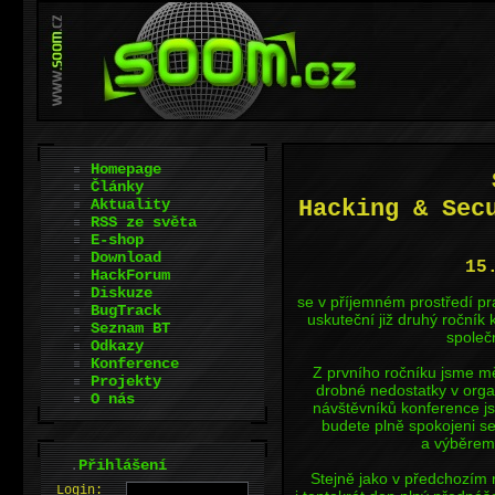
Homepage
Články
Aktuality
Hacking & Sec
RSS ze světa
E-shop
Download
15
HackForum
Diskuze
se v příjemném prostředí p
BugTrack
uskuteční již druhý ročník 
Seznam BT
společ
Odkazy
Konference
Z prvního ročníku jsme mě
Projekty
drobné nedostatky v orga
O nás
návštěvníků konference j
budete plně spokojeni se 
a výběrem 
.
Přihlášení
Stejně jako v předchozím 
L
o
gin: