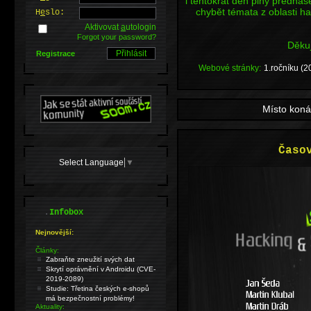
i tentokrát den plný předná
chybět témata z oblasti h
H
e
slo:
Aktivovat
a
utologin
Forgot your password?
Děkuj
Registrace
Webové stránky:
1.ročníku (2
Místo koná
Časo
Select Language
▼
.
Infobox
Nejnovější:
Články:
Zabraňte zneužití svých dat
Skrytí oprávnění v Androidu (CVE-
2019-2089)
Studie: Třetina českých e-shopů
má bezpečnostní problémy!
Aktuality: