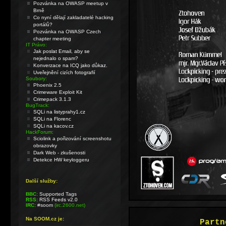
Pozvánka na OWASP meetup v
Brně
Co nyní dělají zakladatelé hacking
portálů?
Pozvánka na OWASP Czech
chapter meeting
IT Právo:
Jak poslat Email, aby se
nejednalo o spam?
Konverzace na ICQ jako důkaz.
Uveřejnění cizích fotografií
Soubory:
Phoenix 2.5
Crimeware Exploit Kit
Crimepack 3.1.3
BugTrack:
SQLi na listyprahy1.cz
SQLi na Florenc
SQLi na kacov.cz
HackForum:
Sciolink a pořizování screenshotu
obrazovky
Dark Web - zkušenosti
Detekce HW keyloggeru
Další služby:
BBC:
Supported Tags
RSS:
RSS Feeds v2.0
IRC:
#soom
(irc.2600.net)
Na SOOM.cz je:
Partn