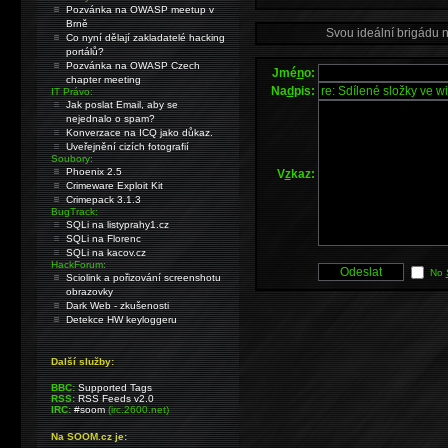
Pozvánka na OWASP meetup v
Brně
Svou ideální brigádu 
Co nyní dělají zakladatelé hacking
portálů?
Pozvánka na OWASP Czech
Jmé
n
o:
chapter meeting
Na
d
pis:
IT Právo:
Jak poslat Email, aby se
nejednalo o spam?
Konverzace na ICQ jako důkaz.
Uveřejnění cizích fotografií
Soubory:
Phoenix 2.5
V
z
kaz:
Crimeware Exploit Kit
Crimepack 3.1.3
BugTrack:
SQLi na listyprahy1.cz
SQLi na Florenc
SQLi na kacov.cz
HackForum:
No
Sciolink a pořizování screenshotu
obrazovky
Dark Web - zkušenosti
Detekce HW keyloggeru
Další služby:
BBC:
Supported Tags
RSS:
RSS Feeds v2.0
IRC:
#soom
(irc.2600.net)
Na SOOM.cz je: