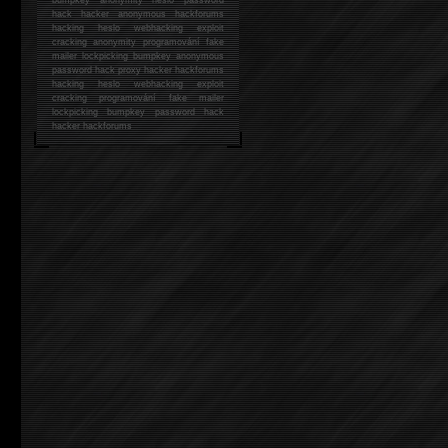
hack
hacker anonymous hackforums
hacking
heslo webhacking exploit
cracking anonymity programování fake
mailer lockpicking bumpkey anonymous
password hack proxy hacker hackforums
hacking heslo webhacking exploit
cracking programování fake mailer
lockpicking bumpkey password hack
hacker
hackforums