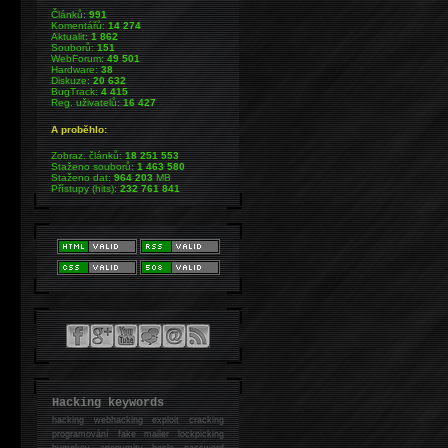
Článků:
991
Komentářů:
14 274
Aktualit:
1 862
Souborů:
151
WebForum:
49 501
Hardware:
38
Diskuze:
20 632
BugTrack:
4 415
Reg. uživatelů:
16 427
A proběhlo:
Zobraz. článků:
18 251 553
Staženo souborů:
1 463 580
Staženo dat:
964 203
MB
Přístupy (hits):
232 761 841
Hacking keywords
hacking
webhacking exploit cracking
programování fake mailer lockpicking
bumpkey anonymity heslo password