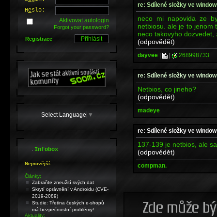
re: Sdílené složky ve windo
H
e
slo:
neco mi napovida ze by 
Aktivovat
a
utologin
netbiosu. ale je to jeno
Forgot your password?
neco takovyho dozvedet, z
Registrace
(odpovědět)
dayvee
|
|
268998733
re: Sdílené složky ve windo
Netbios, co jineho?
(odpovědět)
madeye
Select Language
▼
re: Sdílené složky ve windo
137-139 je netbios, ale 
.
Infobox
(odpovědět)
Nejnovější:
compman.
Články:
Zabraňte zneužití svých dat
Skrytí oprávnění v Androidu (CVE-
2019-2089)
Studie: Třetina českých e-shopů
má bezpečnostní problémy!
Aktuality: