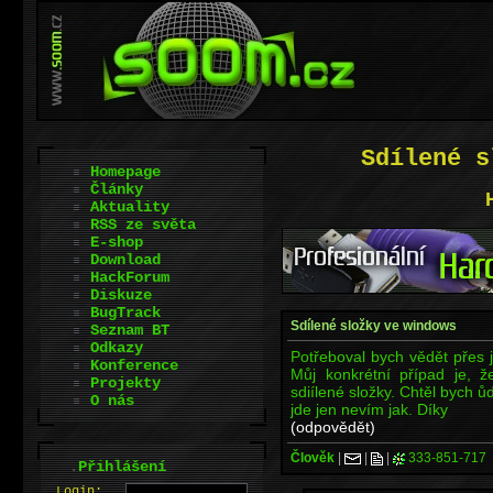
Sdílené s
Homepage
Články
Aktuality
RSS ze světa
E-shop
Download
HackForum
Diskuze
BugTrack
Sdílené složky ve windows
Seznam BT
Odkazy
Potřeboval bych vědět přes j
Konference
Můj konkrétní případ je, 
Projekty
sdiílené složky. Chtěl bych ů
O nás
jde jen nevím jak. Díky
(odpovědět)
Člověk
|
|
|
333-851-717
.
Přihlášení
L
o
gin: