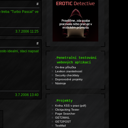
#
o treba "Turbo Pascal" ve
3.7.2006 11:25
#
sto idealni, staci napsat
.
Penetrační testování
webových aplikací
On-line příručka
Lexikon zranitelností
Security checklisty
Doprovodné projekty
Nástroje
3.7.2006 13:40
.
Projekty
Kniha XSS v praxi (pdf)
Clickjacking Tester
Page Searcher
GET2MAIL
GET2POST
TestMail