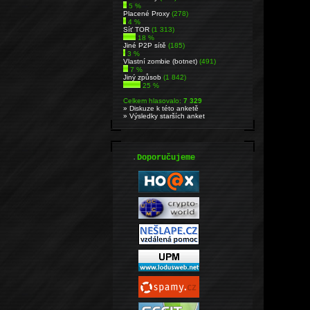
5 %
Placené Proxy
(278)
4 %
Síť TOR
(1 313)
18 %
Jiné P2P sítě
(185)
3 %
Vlastní zombie (botnet)
(491)
7 %
Jiný způsob
(1 842)
25 %
Celkem hlasovalo:
7 329
» Diskuze k této anketě
» Výsledky starších anket
.
Doporučujeme