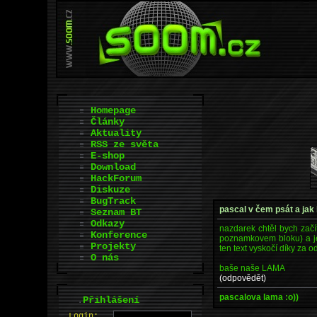
Homepage
Články
Aktuality
RSS ze světa
E-shop
Download
HackForum
Diskuze
BugTrack
pascal v čem psát a jak
Seznam BT
Odkazy
nazdarek chtěl bych začí
Konference
poznamkovem bloku) a ješ
Projekty
ten text vyskočí díky za 
O nás
baše naše LAMA
(odpovědět)
pascalova lama :o))
.
Přihlášení
L
o
gin: