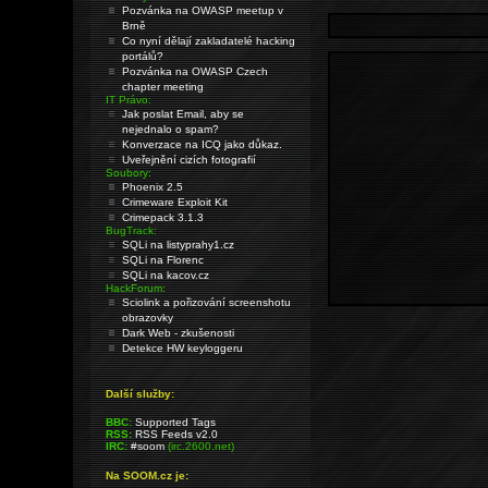
Pozvánka na OWASP meetup v
Brně
Co nyní dělají zakladatelé hacking
portálů?
Pozvánka na OWASP Czech
chapter meeting
IT Právo:
Jak poslat Email, aby se
nejednalo o spam?
Konverzace na ICQ jako důkaz.
Uveřejnění cizích fotografií
Soubory:
Phoenix 2.5
Crimeware Exploit Kit
Crimepack 3.1.3
BugTrack:
SQLi na listyprahy1.cz
SQLi na Florenc
SQLi na kacov.cz
HackForum:
Sciolink a pořizování screenshotu
obrazovky
Dark Web - zkušenosti
Detekce HW keyloggeru
Další služby:
BBC:
Supported Tags
RSS:
RSS Feeds v2.0
IRC:
#soom
(irc.2600.net)
Na SOOM.cz je: