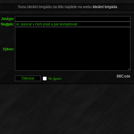
Svou ideální brigádu na léto najdete na webu
Ideální brigáda
Jmé
n
o:
Na
d
pis:
V
z
kaz:
BBCode
No
S
pam