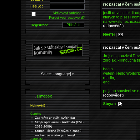
re: pascal v čem psá
H
e
slo:
jestli dovolis tak ti
Aktivovat
a
utologin
kterych to pises i kom
Forgot your password?
na www.slunecnice.cz 
Registrace
(odpovědět)
Neefer
|
re: pascal v čem psá
Ja jsem pouzival Dev-
zdrojak, kliknout na 
begin
writeln('Hello World!')
Select Language
▼
readln;
end.
po jeho spusteni se 
(odpovědět)
.
Infobox
Stoyan
|
Nejnovější:
Články:
Zabraňte zneužití svých dat
Skrytí oprávnění v Androidu (CVE-
2019-2089)
Studie: Třetina českých e-shopů
má bezpečnostní problémy!
Aktuality: