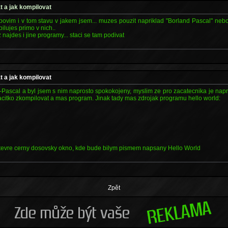
t a jak kompilovat
 odpovim i v tom stavu v jakem jsem... muzes pouzit napriklad "Borland Pascal" neb
pilujes primo v nich..
najdes i jine programy... staci se tam podivat
t a jak kompilovat
Pascal a byl jsem s nim naprosto spokokojeny, myslim ze pro zacatecnika je napro
tlacitko zkompilovat a mas program. Jinak tady mas zdrojak programu hello world:
;
otevre cerny dosovsky okno, kde bude bilym pismem napsany Hello World
Zpět