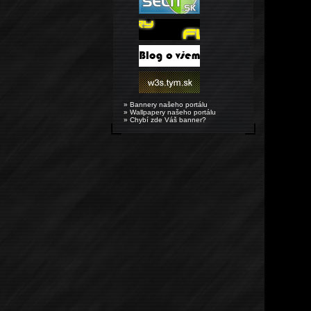
» Bannery našeho portálu
» Wallpapery našeho portálu
» Chybí zde Váš banner?