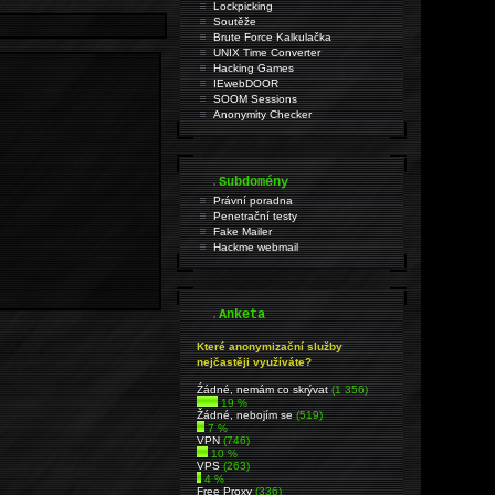
Lockpicking
Soutěže
Brute Force Kalkulačka
UNIX Time Converter
Hacking Games
IEwebDOOR
SOOM Sessions
Anonymity Checker
.
Subdomény
Právní poradna
Penetrační testy
Fake Mailer
Hackme webmail
.
Anketa
Které anonymizační služby
nejčastěji využíváte?
Źádné, nemám co skrývat
(1 356)
19 %
Žádné, nebojím se
(519)
7 %
VPN
(746)
10 %
VPS
(263)
4 %
Free Proxy
(336)