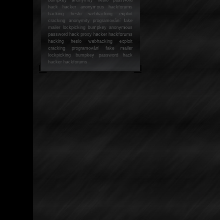
hack
hacker anonymous hackforums
hacking
heslo webhacking exploit
cracking anonymity programování fake
mailer lockpicking bumpkey anonymous
password hack proxy hacker hackforums
hacking heslo webhacking exploit
cracking programování fake mailer
lockpicking bumpkey password hack
hacker
hackforums