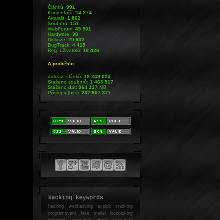
Článků:
991
Komentářů:
14 274
Aktualit:
1 862
Souborů:
151
WebForum:
49 501
Hardware:
38
Diskuze:
20 632
BugTrack:
4 415
Reg. uživatelů:
16 426
A proběhlo:
Zobraz. článků:
18 249 025
Staženo souborů:
1 463 517
Staženo dat:
964 137
MB
Přístupy (hits):
232 697 371
Hacking keywords
hacking
webhacking exploit cracking
programování fake mailer lockpicking
bumpkey anonymity heslo password