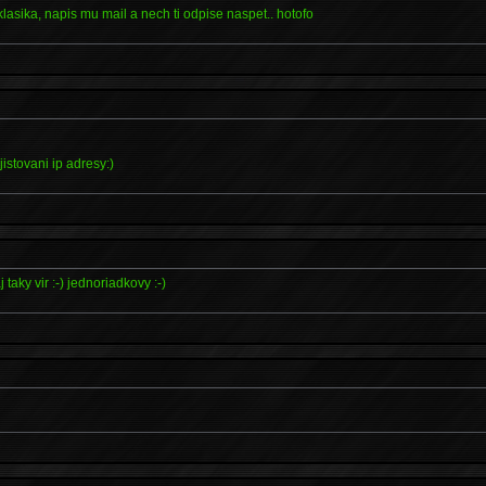
 klasika, napis mu mail a nech ti odpise naspet.. hotofo
jistovani ip adresy:)
taky vir :-) jednoriadkovy :-)