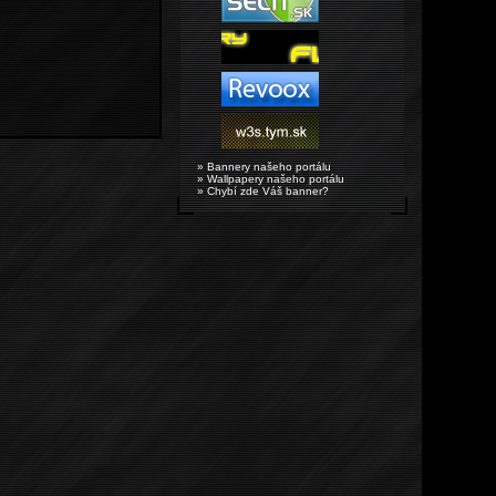
» Bannery našeho portálu
» Wallpapery našeho portálu
» Chybí zde Váš banner?