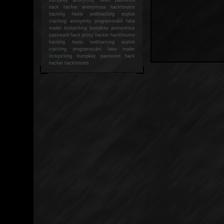
hack
hacker anonymous hackforums
hacking
heslo webhacking exploit
cracking anonymity programování fake
mailer lockpicking bumpkey anonymous
password hack proxy hacker hackforums
hacking heslo webhacking exploit
cracking programování fake mailer
lockpicking bumpkey password hack
hacker
hackforums