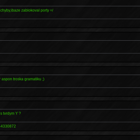
 chyby,ibaze zablokoval porty =/
r aspon troska gramatiku ;)
 s tvrdym Y ?
4330872