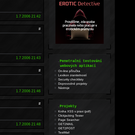
1.7.2006 21:42
#
1.7.2006 21:43
.
Penetrační testování
webových aplikací
#
On-line příručka
Lexikon zranitelností
Security checklisty
Doprovodné projekty
Nástroje
1.7.2006 21:46
#
.
Projekty
Kniha XSS v praxi (pdf)
Clickjacking Tester
Page Searcher
1.7.2006 21:48
GET2MAIL
GET2POST
TestMail