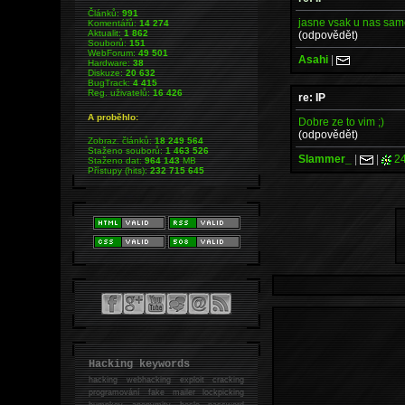
Článků:
991
jasne vsak u nas sam
Komentářů:
14 274
Aktualit:
1 862
(odpovědět)
Souborů:
151
WebForum:
49 501
Asahi
|
Hardware:
38
Diskuze:
20 632
BugTrack:
4 415
Reg. uživatelů:
16 426
re: IP
A proběhlo:
Dobre ze to vim ;)
(odpovědět)
Zobraz. článků:
18 249 564
Staženo souborů:
1 463 526
Slammer_
|
|
24
Staženo dat:
964 143
MB
Přístupy (hits):
232 715 645
Hacking keywords
hacking
webhacking exploit cracking
programování fake mailer lockpicking
bumpkey anonymity heslo password