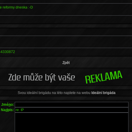
e reformy dneska :-D
4330872
Zpět
Svou ideální brigádu na léto najdete na webu
Ideální brigáda
Jmé
n
o:
Na
d
pis: