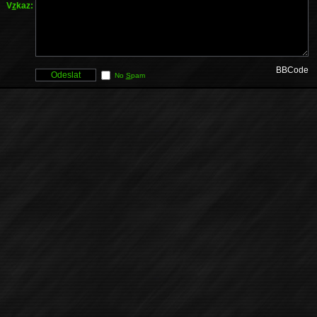
V
z
kaz:
BBCode
No
S
pam