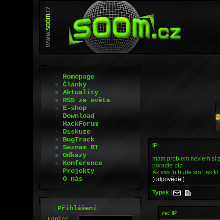
Homepage
Články
Aktuality
RSS ze světa
E-shop
Download
HackForum
Diskuze
BugTrack
IP
Seznam BT
Odkazy
mam problem neviem si zis
Konference
poradte plz
Projekty
Ak vas to bude srat tak t
O nás
(odpovědět)
Typek
|
|
.
Přihlášení
re: IP
L
o
gin: