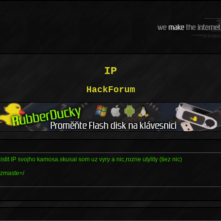
IP
HackForum
tit IP svojho kamosa.skusal som uz vyry a nic,rozne utylity (tiez nic)
o zmaste=/