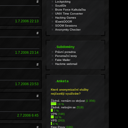
#
Lockpicking
Soutěže
Brute Force Kalkulačka
UNIX Time Converter
Hacking Games
1.7.2006 22:13
IEwebDOOR
SOOM Sessions
Anonymity Checker
#
.
Subdomény
Právní poradna
1.7.2006 23:14
Penetrační testy
Fake Mailer
Hackme webmail
#
.
Anketa
1.7.2006 23:53
Které anonymizační služby
nejčastěji využíváte?
#
Źádné, nemám co skrývat
(1 356)
19 %
Žádné, nebojím se
(519)
7 %
VPN
(746)
2.7.2006 6:45
10 %
VPS
(263)
4 %
#
Free Proxy
(336)