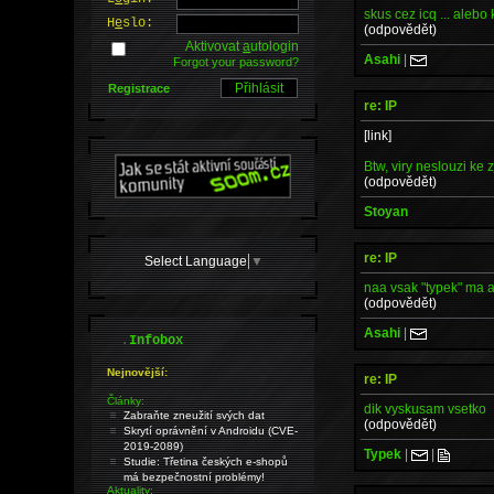
skus cez icq ... alebo
H
e
slo:
(odpovědět)
Aktivovat
a
utologin
Asahi
|
Forgot your password?
Registrace
re: IP
[link]
Btw, viry neslouzi ke z
(odpovědět)
Stoyan
re: IP
Select Language
▼
naa vsak "typek" ma aj 
(odpovědět)
Asahi
|
.
Infobox
Nejnovější:
re: IP
Články:
dik vyskusam vsetko
Zabraňte zneužití svých dat
(odpovědět)
Skrytí oprávnění v Androidu (CVE-
2019-2089)
Typek
|
|
Studie: Třetina českých e-shopů
má bezpečnostní problémy!
Aktuality: