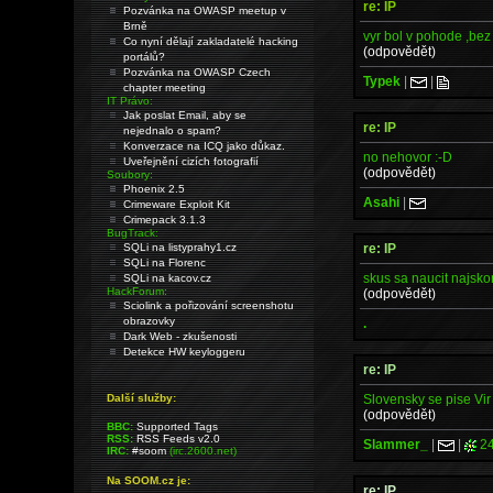
re: IP
Pozvánka na OWASP meetup v
Brně
vyr bol v pohode ,bez
Co nyní dělají zakladatelé hacking
(odpovědět)
portálů?
Pozvánka na OWASP Czech
Typek
|
|
chapter meeting
IT Právo:
Jak poslat Email, aby se
re: IP
nejednalo o spam?
Konverzace na ICQ jako důkaz.
no nehovor :-D
Uveřejnění cizích fotografií
(odpovědět)
Soubory:
Phoenix 2.5
Asahi
|
Crimeware Exploit Kit
Crimepack 3.1.3
BugTrack:
re: IP
SQLi na listyprahy1.cz
SQLi na Florenc
skus sa naucit najsko
SQLi na kacov.cz
HackForum:
(odpovědět)
Sciolink a pořizování screenshotu
obrazovky
.
Dark Web - zkušenosti
Detekce HW keyloggeru
re: IP
Slovensky se pise Vir
Další služby:
(odpovědět)
BBC:
Supported Tags
RSS:
RSS Feeds v2.0
Slammer_
|
|
24
IRC:
#soom
(irc.2600.net)
Na SOOM.cz je:
re: IP