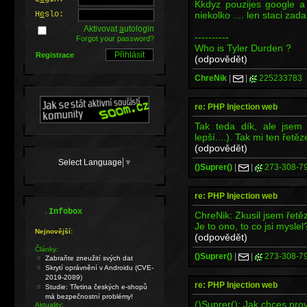
Kkdyz pouzijes google a
niekolko .... len staci zad
H
e
slo:
Aktivovat
a
utologin
----------
Forgot your password?
Who is Tyler Durden ?
Registrace
(odpovědět)
ChreNik
|
|
225233783
re: PHP Injection web
Tak teda dík, ale jsem
lepší....). Tak mi ten řetě
(odpovědět)
Select Language
▼
()Suprer()
|
|
273-308-7
re: PHP Injection web
.
Infobox
ChreNik: Zkusil jsem řet
Je to ono, to co jsi myslel
Nejnovější:
(odpovědět)
Články:
()Suprer()
|
|
273-308-7
Zabraňte zneužití svých dat
Skrytí oprávnění v Androidu (CVE-
2019-2089)
re: PHP Injection web
Studie: Třetina českých e-shopů
má bezpečnostní problémy!
()Suprer(): Jak chces pro
Aktuality: