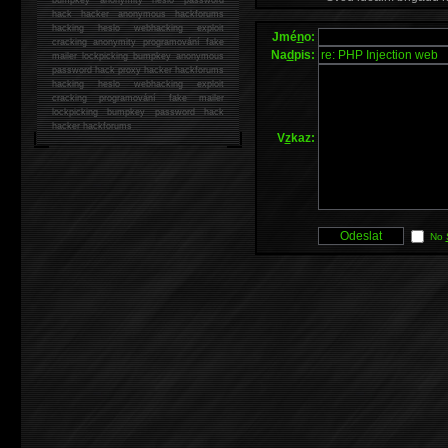
hack
hacker anonymous hackforums
hacking
heslo webhacking exploit
Jmé
n
o:
cracking anonymity programování fake
Na
d
pis:
mailer lockpicking bumpkey anonymous
password hack proxy hacker hackforums
hacking heslo webhacking exploit
cracking programování fake mailer
lockpicking bumpkey password hack
hacker
hackforums
V
z
kaz:
No