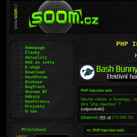
PHP I
Homepage
Články
Aktuality
RSS ze světa
E-shop
Download
HackForum
Diskuze
BugTrack
PHP Injection web
Seznam BT
Odkazy
Nevíte někdo o hostingu, 
Konference
díra "php injection" ?
Projekty
(odpovědět)
O nás
()Suprer()
|
|
273-308-791
.
Přihlášení
re: PHP Injection web
L
o
gin: