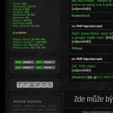
jak rika Emkei.. Variant j
Článků:
991
primo ke zdroji a to k je
Komentářů:
14 274
(odpovědět)
Aktualit:
1 862
Souborů:
151
WebForum:
49 501
RubberDuck.
Hardware:
38
Diskuze:
20 632
BugTrack:
4 415
re: PHP Injection web
Reg. uživatelů:
16 427
Stačí zadat třeba: inurl:"
A proběhlo:
a google najde např.
[link]
Zobraz. článků:
18 251 456
(odpovědět)
Staženo souborů:
1 463 580
Staženo dat:
964 203
MB
Přístupy (hits):
232 760 198
Pr0mpt
re: PHP Injection web
OK, THX všem
(odpovědět)
()Suprer()
|
|
273-308-7
Hacking keywords
hacking
webhacking exploit cracking
programování fake mailer lockpicking
Svou ideální brigádu 
bumpkey anonymity heslo password