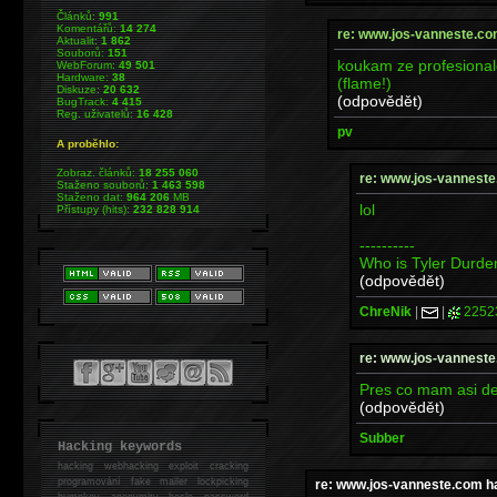
Článků:
991
Komentářů:
14 274
re: www.jos-vanneste.c
Aktualit:
1 862
Souborů:
151
koukam ze profesionalo
WebForum:
49 501
Hardware:
38
(flame!)
Diskuze:
20 632
(odpovědět)
BugTrack:
4 415
Reg. uživatelů:
16 428
pv
A proběhlo:
Zobraz. článků:
18 255 060
re: www.jos-vannest
Staženo souborů:
1 463 598
Staženo dat:
964 206
MB
lol
Přístupy (hits):
232 828 914
----------
Who is Tyler Durde
(odpovědět)
ChreNik
|
|
2252
re: www.jos-vannest
Pres co mam asi de
(odpovědět)
Subber
Hacking keywords
hacking
webhacking exploit cracking
programování fake mailer lockpicking
re: www.jos-vanneste.com h
bumpkey anonymity heslo password