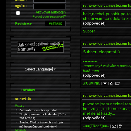
re: www.jos-vanneste.com h
H
e
slo:
Aktivovat
a
utologin
hele,nechci pusobit po t
Forgot your password?
chlubi vsim co udela,ta z
(odpovědět)
Registrace
Subber
re: www.jos-vanneste.com h
Subber: elegantní :)
----------
Teprve když vstáváte s hackin
Select Language
▼
hackerem.
(odpovědět)
.cCuMiNn.
|
|
|
.
Infobox
re: www.jos-vanneste.com h
Nejnovější:
puvodne jsem nechtel reag
Články:
tim, ze jsi jim to nezkurvil,
Zabraňte zneužití svých dat
mel delat kazdy...
Skrytí oprávnění v Androidu (CVE-
(odpovědět)
2019-2089)
Studie: Třetina českých e-shopů
--==[FReeZ]==--
|
|
má bezpečnostní problémy!
Aktuality: