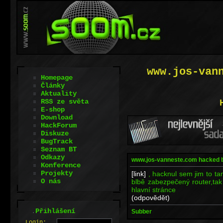
www.jos-van
Homepage
Články
Aktuality
RSS ze světa
E-shop
Download
HackForum
Diskuze
BugTrack
Seznam BT
Odkazy
www.jos-vanneste.com hacked 
Konference
Projekty
[link]
, hacknul sem jim to ta
O nás
blbě zabezpečený router,ta
hlavní stránce
(odpovědět)
.
Přihlášení
Subber
L
o
gin: