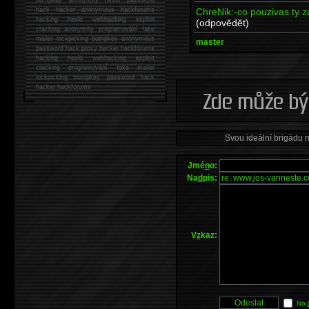
ChreNik:-co pouzivas ty z
hack
hacker anonymous hackforums
hacking
heslo webhacking exploit
(odpovědět)
cracking anonymity programování fake
mailer lockpicking bumpkey anonymous
master
password hack proxy hacker hackforums
hacking heslo webhacking exploit
cracking programování fake mailer
lockpicking bumpkey password hack
hacker
hackforums
Svou ideální brigádu 
Jmé
n
o:
Na
d
pis:
V
z
kaz:
No