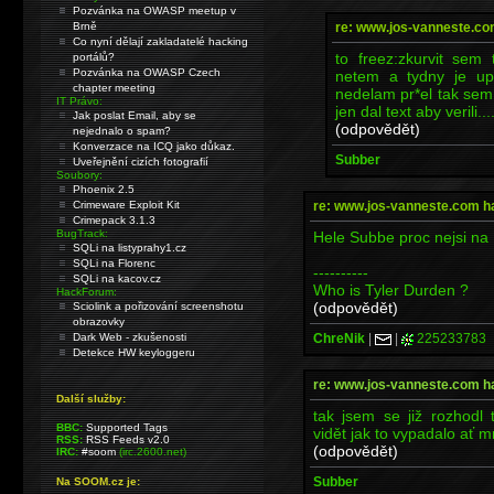
Pozvánka na OWASP meetup v
re: www.jos-vanneste.c
Brně
Co nyní dělají zakladatelé hacking
to freez:zkurvit sem
portálů?
Pozvánka na OWASP Czech
netem a tydny je up
chapter meeting
nedelam pr*el tak sem j
IT Právo:
jen dal text aby verili...
Jak poslat Email, aby se
(odpovědět)
nejednalo o spam?
Konverzace na ICQ jako důkaz.
Subber
Uveřejnění cizích fotografií
Soubory:
Phoenix 2.5
re: www.jos-vanneste.com h
Crimeware Exploit Kit
Crimepack 3.1.3
BugTrack:
Hele Subbe proc nejsi na I
SQLi na listyprahy1.cz
SQLi na Florenc
----------
SQLi na kacov.cz
Who is Tyler Durden ?
HackForum:
(odpovědět)
Sciolink a pořizování screenshotu
obrazovky
ChreNik
|
|
225233783
Dark Web - zkušenosti
Detekce HW keyloggeru
re: www.jos-vanneste.com h
Další služby:
tak jsem se již rozhodl
BBC:
Supported Tags
vidět jak to vypadalo ať 
RSS:
RSS Feeds v2.0
(odpovědět)
IRC:
#soom
(irc.2600.net)
Subber
Na SOOM.cz je: