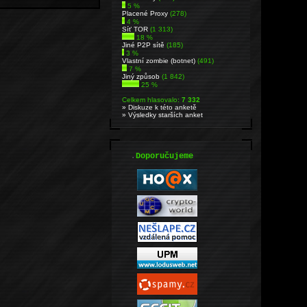
5 %
Placené Proxy
(278)
4 %
Síť TOR
(1 313)
18 %
Jiné P2P sítě
(185)
3 %
Vlastní zombie (botnet)
(491)
7 %
Jiný způsob
(1 842)
25 %
Celkem hlasovalo:
7 332
» Diskuze k této anketě
» Výsledky starších anket
.
Doporučujeme