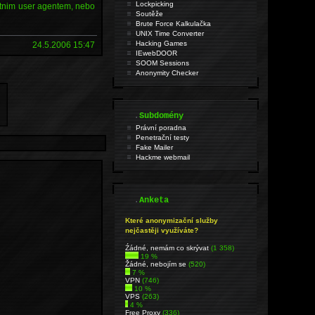
Lockpicking
astnim user agentem, nebo
Soutěže
Brute Force Kalkulačka
UNIX Time Converter
Hacking Games
24.5.2006 15:47
IEwebDOOR
SOOM Sessions
Anonymity Checker
.
Subdomény
Právní poradna
Penetrační testy
Fake Mailer
Hackme webmail
.
Anketa
Které anonymizační služby
nejčastěji využíváte?
Źádné, nemám co skrývat
(1 358)
19 %
Žádné, nebojím se
(520)
7 %
VPN
(746)
10 %
VPS
(263)
4 %
Free Proxy
(336)