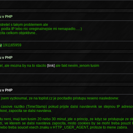
pu v PHP
 stretel s takym problemem ale
podla IP lebo nic oreginalnejsie mi nenapadlo.....:)
cita celkom objektivne..
191165959
pu v PHP
l, ale mozna by na to stacilo
[link]
ale fakt nevim, jenom tusim
pu v PHP
ak jsem vyzkoumal, ze na toplist.cz je pocitadlo pristupu reseno nasledovne:
 casove razitko (TimeStamp) pokud prijde dalsi navstevnik se stejnou IP adres
ovi, zapocita se dalsi navsteva.
tu neni, maji tam tusim 20 nebo 30 minut, jde o princip, ze kdyz se pristupuje ze st
zi, ve kterem se dalsi navsteva zapocita, misto cookies by se mohl treba pou
u) nebo treba soucet vsech znaku v HTTP_USER_AGENT, protoze to mene zabira.