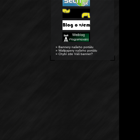
» Bannery našeho portálu
» Wallpapery našeho portálu
» Chybí zde Váš banner?