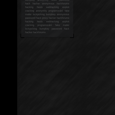
hack
hacker anonymous hackforums
hacking
heslo webhacking exploit
cracking anonymity programování fake
mailer lockpicking bumpkey anonymous
password hack proxy hacker hackforums
hacking heslo webhacking exploit
cracking programování fake mailer
lockpicking bumpkey password hack
hacker
hackforums