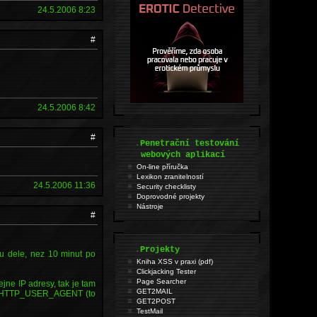
24.5.2006 8:23
#
24.5.2006 8:42
#
.
Penetrační testování
webových aplikací
On-line příručka
Lexikon zranitelností
24.5.2006 11:36
Security checklisty
Doprovodné projekty
Nástroje
#
.
Projekty
ou dele, nez 10 minut po
Kniha XSS v praxi (pdf)
Clickjacking Tester
Page Searcher
ejne IP adresy, tak je tam
GET2MAIL
zit HTTP_USER_AGENT (to
GET2POST
TestMail