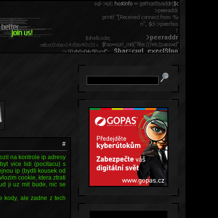
#
zil na kontrole ip adresy
t vice lidi (pocitacu) s
ejnou ip (bydli kousek od
ozim cookie, ktera ztrati
d ji uz mit bude, nic se
ne kody, ale zadne z tech