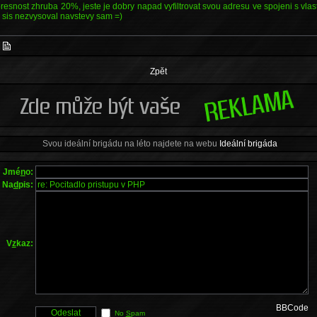
esnost zhruba 20%, jeste je dobry napad vyfiltrovat svou adresu ve spojeni s vl
 sis nezvysoval navstevy sam =)
|
Zpět
Svou ideální brigádu na léto najdete na webu
Ideální brigáda
Jmé
n
o:
Na
d
pis:
V
z
kaz:
BBCode
No
S
pam