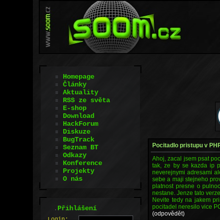
Homepage
Články
Aktuality
RSS ze světa
E-shop
Download
HackForum
Diskuze
BugTrack
Pocitadlo pristupu v PH
Seznam BT
Odkazy
Ahoj, zacal jsem psat poc
Konference
tak, ze by se kazda ip p
Projekty
neverejnymi adresami ale 
O nás
sebe a maji stejneho prov
platnost presne o pulnoc
nestane. Jenze tato verz
Nevite tedy na jakem prin
pocitadel neresilo vice 
.
Přihlášení
(odpovědět)
L
o
gin: