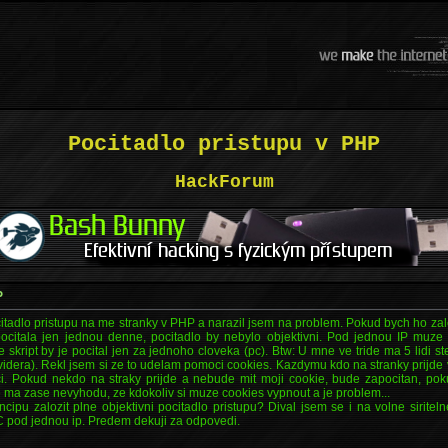
Pocitadlo pristupu v PHP
HackForum
P
itadlo pristupu na me stranky v PHP a narazil jsem na problem. Pokud bych ho zalo
ocitala jen jednou denne, pocitadlo by nebylo objektivni. Pod jednou IP muze by
skript by je pocital jen za jednoho cloveka (pc). Btw: U mne ve tride ma 5 lidi st
idera). Rekl jsem si ze to udelam pomoci cookies. Kazdymu kdo na stranky prijde vl
i. Pokud nekdo na straky prijde a nebude mit moji cookie, bude zapocitan, poku
e ma zase nevyhodu, ze kdokoliv si muze cookies vypnout a je problem...
cipu zalozit plne objektivni pocitadlo pristupu? Dival jsem se i na volne siritel
PC pod jednou ip. Predem dekuji za odpovedi.