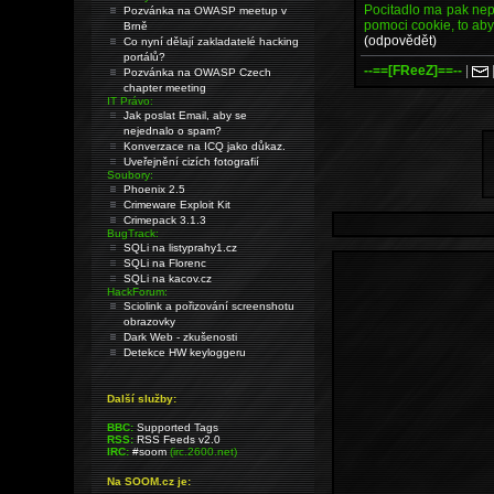
Pocitadlo ma pak nepr
Pozvánka na OWASP meetup v
pomoci cookie, to aby
Brně
(odpovědět)
Co nyní dělají zakladatelé hacking
portálů?
--==[FReeZ]==--
|
Pozvánka na OWASP Czech
chapter meeting
IT Právo:
Jak poslat Email, aby se
nejednalo o spam?
Konverzace na ICQ jako důkaz.
Uveřejnění cizích fotografií
Soubory:
Phoenix 2.5
Crimeware Exploit Kit
Crimepack 3.1.3
BugTrack:
SQLi na listyprahy1.cz
SQLi na Florenc
SQLi na kacov.cz
HackForum:
Sciolink a pořizování screenshotu
obrazovky
Dark Web - zkušenosti
Detekce HW keyloggeru
Další služby:
BBC:
Supported Tags
RSS:
RSS Feeds v2.0
IRC:
#soom
(irc.2600.net)
Na SOOM.cz je: