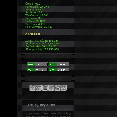
Článků:
991
Komentářů:
14 274
Aktualit:
1 862
Souborů:
151
WebForum:
49 501
Hardware:
38
Diskuze:
20 632
BugTrack:
4 415
Reg. uživatelů:
16 427
A proběhlo:
Zobraz. článků:
18 251 384
Staženo souborů:
1 463 580
Staženo dat:
964 203
MB
Přístupy (hits):
232 756 694
Hacking keywords
hacking
webhacking exploit cracking
programování fake mailer lockpicking
bumpkey anonymity heslo password