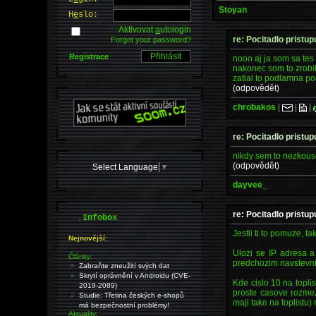
Stoyan
H
e
slo:
Aktivovat
a
utologin
re: Pocitadlo pristu
Forgot your password?
Registrace
nooo aj ja som sa tes
nakonec som to zrobil 
zatial to podlamna po
(odpovědět)
chrobakos
|
|
|
re: Pocitadlo pristu
nikdy sem to nezkouse
(odpovědět)
Select Language
▼
dayvee_
re: Pocitadlo pristu
.
Infobox
Jestli ti to pomuze, t
Nejnovější:
Ulozi se IP adresa a
Články:
predchozim navstevnik
Zabraňte zneužití svých dat
Skrytí oprávnění v Androidu (CVE-
Kde cislo 10 na toplis
2019-2089)
proste casove rozme
Studie: Třetina českých e-shopů
maji take na toplist
má bezpečnostní problémy!
Aktuality: