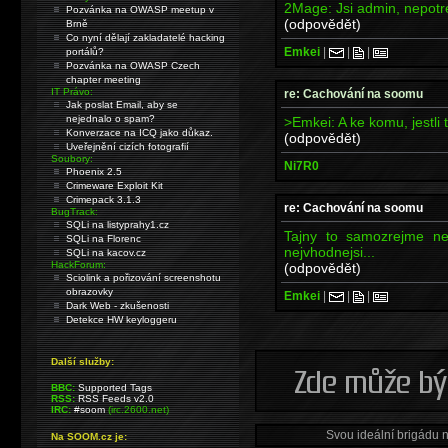
2Mage: Jsi admin, nepotre
Pozvánka na OWASP meetup v
(odpovědět)
Brně
Co nyní dělají zakladatelé hacking
Emkei
|
|
|
portálů?
Pozvánka na OWASP Czech
chapter meeting
IT Právo:
re: Cachování na soomu
Jak poslat Email, aby se
nejednalo o spam?
>Emkei: A ke komu, jestli t
Konverzace na ICQ jako důkaz.
(odpovědět)
Uveřejnění cizích fotografií
Soubory:
Ni7R0
Phoenix 2.5
Crimeware Exploit Kit
Crimepack 3.1.3
re: Cachování na soomu
BugTrack:
SQLi na listyprahy1.cz
Tajny to samozrejme n
SQLi na Florenc
nejvhodnejsi...
SQLi na kacov.cz
HackForum:
(odpovědět)
Sciolink a pořizování screenshotu
obrazovky
Emkei
|
|
|
Dark Web - zkušenosti
Detekce HW keyloggeru
Další služby:
BBC:
Supported Tags
RSS:
RSS Feeds v2.0
IRC:
#soom
(irc.2600.net)
Svou ideální brigádu 
Na SOOM.cz je: