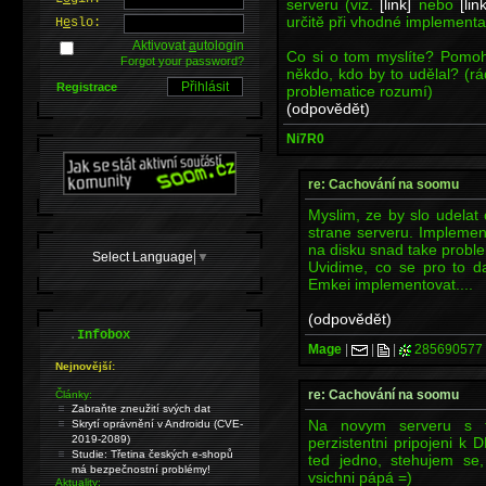
serveru (viz.
[link]
nebo
[link
určitě při vhodné implement
H
e
slo:
Aktivovat
a
utologin
Co si o tom myslíte? Pomoh
Forgot your password?
někdo, kdo by to udělal? (rád
Registrace
problematice rozumí)
(odpovědět)
Ni7R0
re: Cachování na soomu
Myslim, ze by slo udelat
strane serveru. Implemen
na disku snad take probl
Select Language
▼
Uvidime, co se pro to d
Emkei implementovat....
(odpovědět)
.
Infobox
Mage
|
|
|
285690577
Nejnovější:
re: Cachování na soomu
Články:
Zabraňte zneužití svých dat
Na novym serveru s t
Skrytí oprávnění v Androidu (CVE-
2019-2089)
perzistentni pripojeni k D
Studie: Třetina českých e-shopů
ted jedno, stehujem se,
má bezpečnostní problémy!
vsichni pápá =)
Aktuality: