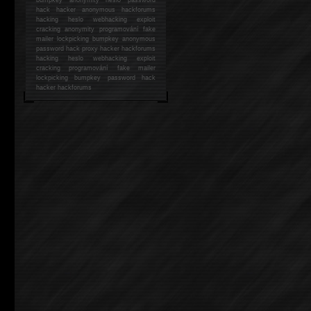
hack
hacker anonymous hackforums
hacking
heslo webhacking exploit
cracking anonymity programování fake
mailer lockpicking bumpkey anonymous
password hack proxy hacker hackforums
hacking heslo webhacking exploit
cracking programování fake mailer
lockpicking bumpkey password hack
hacker
hackforums