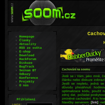
Cacho
Homepage
Články
Aktuality
RSS ze světa
E-shop
Download
HackForum
Diskuze
BugTrack
Cachování na soomu
Seznam BT
Odkazy
Jistě se i Vám, jako mně, 
Konference
článku nebo diskuze zobrazí 
Projekty
Jestli se nepletu, jedná s
O nás
důvodu přesáhnutí hodino
optimalizace kódu, použít 
zdroj dat, požádat poskytova
zmíněné cachování. A to hne
.
Přihlášení
hlavičky serverem (
[link]
) ne
L
o
gin: