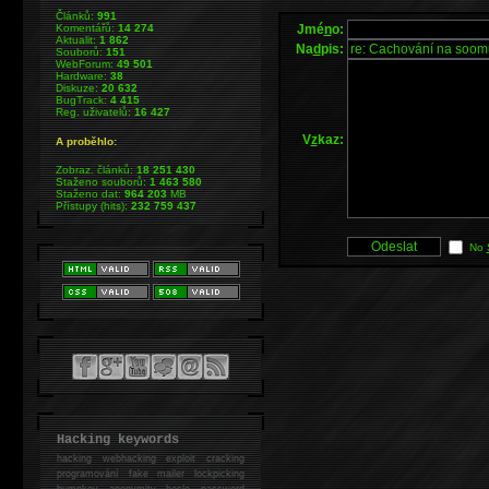
Článků:
991
Jmé
n
o:
Komentářů:
14 274
Aktualit:
1 862
Na
d
pis:
Souborů:
151
WebForum:
49 501
Hardware:
38
Diskuze:
20 632
BugTrack:
4 415
Reg. uživatelů:
16 427
V
z
kaz:
A proběhlo:
Zobraz. článků:
18 251 430
Staženo souborů:
1 463 580
Staženo dat:
964 203
MB
Přístupy (hits):
232 759 437
No
Hacking keywords
hacking
webhacking exploit cracking
programování fake mailer lockpicking
bumpkey anonymity heslo password