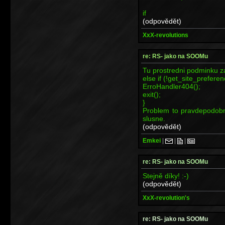
if
(odpovědět)
XxX-revolutions
re: RS- jako na SOOMu
Tu prostredni podminku za
else if (!get_site_prefere
ErroHandler404();
exit();
}
Problem to pravdepodobn
slusne.
(odpovědět)
Emkei
|
|
|
re: RS- jako na SOOMu
Stejně díky! :-)
(odpovědět)
XxX-revolution's
re: RS- jako na SOOMu