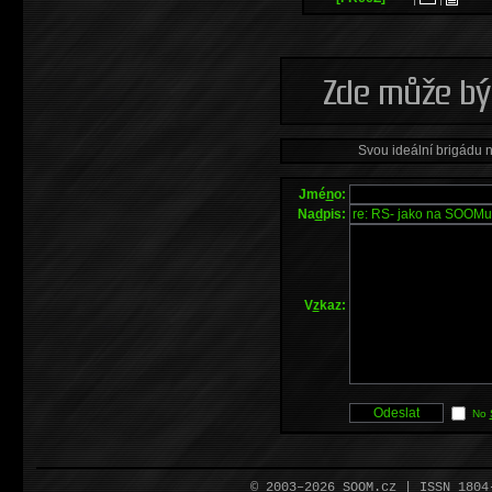
Svou ideální brigádu 
Jmé
n
o:
Na
d
pis:
V
z
kaz:
No
© 2003–2026 SOOM.cz | ISSN 180