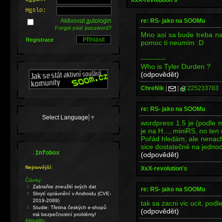
H
e
slo:
re: RS- jako na SOOMu
Aktivovat
a
utologin
Forgot your password?
Mno asi sa bude treba nau
Registrace
pomoc ti neumim :D
----------
Who is Tyler Durden ?
(odpovědět)
ChreNik
|
|
225233783
re: RS- jako na SOOMu
Select Language
▼
wordpress 1.5 je (podle 
je na H..., miniRS, no ten
Pořád hledám, ale nenach
sice dostatečné na jednod
.
Infobox
(odpovědět)
Nejnovější:
XxX-revolution's
Články:
Zabraňte zneužití svých dat
re: RS- jako na SOOMu
Skrytí oprávnění v Androidu (CVE-
2019-2089)
tak sa zacni vic ucit, pod
Studie: Třetina českých e-shopů
(odpovědět)
má bezpečnostní problémy!
Aktuality: