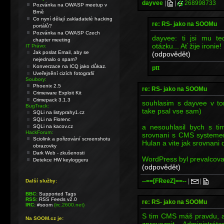
dayvee
|
|
268998733
Pozvánka na OWASP meetup v
Brně
Co nyní dělají zakladatelé hacking
re: RS- jako na SOOMu
portálů?
Pozvánka na OWASP Czech
dayvee: ti jsi mu t
chapter meeting
otázku... Ať žije ironie!
IT Právo:
Jak poslat Email, aby se
(odpovědět)
nejednalo o spam?
Konverzace na ICQ jako důkaz.
ptt
Uveřejnění cizích fotografií
Soubory:
Phoenix 2.5
re: RS- jako na SOOMu
Crimeware Exploit Kit
Crimepack 3.1.3
souhlasim s dayvee v tom
BugTrack:
take psal vse sam)
SQLi na listyprahy1.cz
SQLi na Florenc
a nesouhlasil bych s ti
SQLi na kacov.cz
HackForum:
srovnani s CMS systemem
Sciolink a pořizování screenshotu
Hulan a vite jak srovnani
obrazovky
Dark Web - zkušenosti
WordPress byl prevalco
Detekce HW keyloggeru
(odpovědět)
--==[FReeZ]==--
|
|
Další služby:
BBC:
Supported Tags
RSS:
RSS Feeds v2.0
re: RS- jako na SOOMu
IRC:
#soom
(irc.2600.net)
S tim CMS máš pravdu, a
Na SOOM.cz je:
zprovoznit. Administrát