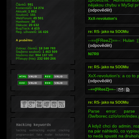
nějakou chybu v MySql pro
Článků:
991
Komentářů:
14 274
(odpovědět)
Aktualit:
1 862
Souborů:
151
XxX-revolution's
WebForum:
49 501
Hardware:
38
Diskuze:
20 632
BugTrack:
4 415
re: RS- jako na SOOMu
Reg. uživatelů:
16 426
--==[FReeZ]==--: Hulan :)))
A proběhlo:
(odpovědět)
Zobraz. článků:
18 248 783
Staženo souborů:
1 463 509
Ni7R0
Staženo dat:
964 137
MB
Přístupy (hits):
232 680 266
re: RS- jako na SOOMu
XxX-revolution's: a co to
(odpovědět)
--==[FReeZ]==--
|
|
re: RS- jako na SOOMu
Parse error: parse e
/3w/borec.cz/o/orin/index.
Hacking keywords
A když chci do admin. roz
na pár náhledů, co vypisu
hacking
webhacking exploit cracking
programování fake mailer lockpicking
to nedá spustit na druho
bumpkey anonymity heslo password