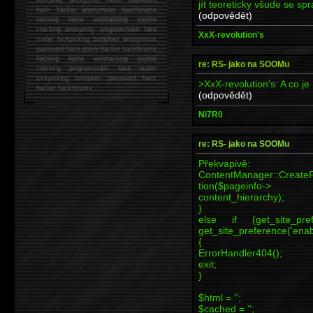
jít teoreticky všude se s
hack
hacker anonymous hackforums
(odpovědět)
hacking
heslo webhacking exploit
cracking anonymity programování fake
XxX-revolution's
mailer lockpicking bumpkey anonymous
password hack proxy hacker hackforums
hacking heslo webhacking exploit
re: RS- jako na SOOMu
cracking programování fake mailer
lockpicking bumpkey password hack
>XxX-revolution's: A co je
hacker
hackforums
(odpovědět)
Ni7R0
re: RS- jako na SOOMu
Překvapivě:
ContentManager::CreateF
tion($pageinfo->
content_hierarchy);
}
else if (get_site_pre
get_site_preference('ena
{
ErrorHandler404();
exit;
}
$html = '';
$cached = '';