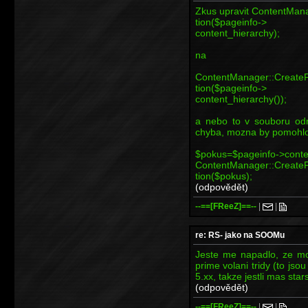
Zkus upravit ContentMana
tion($pageinfo->
content_hierarchy);
na
ContentManager::CreateF
tion($pageinfo->
content_hierarchy());
a nebo to v souboru odr
chyba, mozna by pomohlo
$pokus=$pageinfo->conte
ContentManager::CreateF
tion($pokus);
(odpovědět)
--==[FReeZ]==--
|
|
re: RS- jako na SOOMu
Jeste me napadlo, ze mo
prime volani tridy (to jso
5.xx, takze jestli mas stars
(odpovědět)
--==[FReeZ]==--
|
|