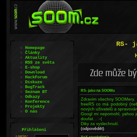
RS- j
Homepage
Články
Aktuality
RSS ze světa
E-shop
Download
HackForum
Diskuze
BugTrack
RS- jako na SOOMu
Seznam BT
Odkazy
Zdravim všechny SOOMery. Cht
Konference
freeRS co má podobný (nebo 
Projekty
nových uživatelů a spravová
O nás
Googl mi nepomohl, yahoo 
doufat... :-(
Diky za vyslechnutí.
(odpovědět)
.
Přihlášení
L
o
gin:
XxX-revolution's