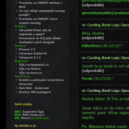
gimmethatloot666@proto
Pozvánka na OWASP meetup v
(odpovědět)
Brně
Co nyní dělají zakladatelé hacking
gimmethatloot666@proton.
portálů?
Pozvánka na OWASP Czech
chapter meeting
re: Carding, Bank Logs, Opse
IT Právo:
Jak poslat Email, aby se
Ahoj, kludne
nejednalo o spam?
(odpovědět)
Konverzace na ICQ jako důkaz.
Uveřejnění cizích fotografií
KillnetDoss
|
86.110.227.*
Soubory:
Phoenix 2.5
Crimeware Exploit Kit
re: Carding, Bank Logs, Opse
Crimepack 3.1.3
BugTrack:
SQLi na listyprahy1.cz
Jasně že jo bude to mít o
SQLi na Florenc
(odpovědět)
SQLi na kacov.cz
HackForum:
Pernik
|
95.173.83.*
Sciolink a pořizování screenshotu
obrazovky
Dark Web - zkušenosti
re: Carding, Bank Logs, Opse
Detekce HW keyloggeru
Hodně štěstí :D Tím si mě
Další služby:
Jinak něco mi do toho vl
BBC:
Supported Tags
nemohl jsem dříve napsa
RSS:
RSS Feeds v2.0
sepíšu.
IRC:
#soom
(irc.2600.net)
Ps: Bilastine klidně napiš.
Na SOOM.cz je: