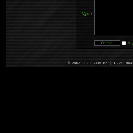
V
z
kaz:
No
© 2003–2026 SOOM.cz | ISSN 180