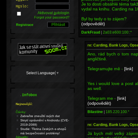
Je to dosti obsáhlé téma tak
H
e
slo:
vydal na knihu. Carding na 1
Aktivovat
a
utologin
Forgot your password?
Byl by tedy o to zájem?
(odpovědět)
Registrace
DarkFraud
|
2a03:e600:100::*
re: Carding, Bank Logs, Opse
Ano, rád bych o tom nap
angličtině.
Telegramujte mě -
[link]
Select Language
▼
Yes i would love a post ab
as well.
.
Infobox
Telegram me -
[link]
(odpovědět)
Nejnovější:
Bilastine
|
185.220.100.*
Články:
Zabraňte zneužití svých dat
Skrytí oprávnění v Androidu (CVE-
re: Carding, Bank Logs, Opse
2019-2089)
Studie: Třetina českých e-shopů
Já bych měl velký zájem
má bezpečnostní problémy!
Aktuality: