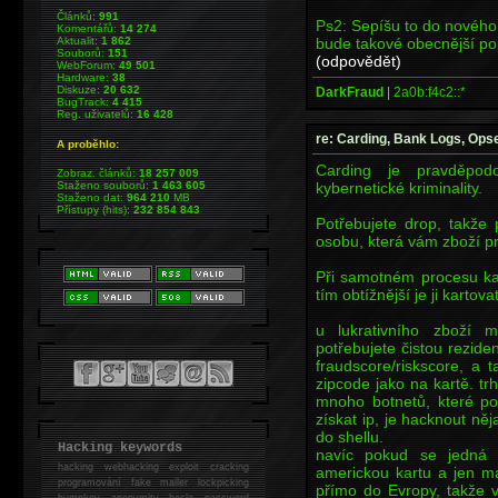
Článků:
991
Ps2: Sepíšu to do nového 
Komentářů:
14 274
bude takové obecnější po
Aktualit:
1 862
Souborů:
151
(odpovědět)
WebForum:
49 501
Hardware:
38
Diskuze:
20 632
DarkFraud
|
2a0b:f4c2::*
BugTrack:
4 415
Reg. uživatelů:
16 428
re: Carding, Bank Logs, Opse
A proběhlo:
Carding je pravděpodo
Zobraz. článků:
18 257 009
kybernetické kriminality.
Staženo souborů:
1 463 605
Staženo dat:
964 210
MB
Přístupy (hits):
232 854 843
Potřebujete drop, takže 
osobu, která vám zboží p
Při samotném procesu kart
tím obtížnější je ji kartovat
u lukrativního zboží 
potřebujete čistou rezide
fraudscore/riskscore, a 
zipcode jako na kartě. tr
mnoho botnetů, které pos
získat ip, je hacknout něj
do shellu.
Hacking keywords
navíc pokud se jedná 
hacking
webhacking exploit cracking
americkou kartu a jen m
programování fake mailer lockpicking
přímo do Evropy, takže 
bumpkey anonymity heslo password