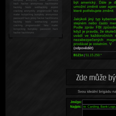
být americký. Dále je d
hack
hacker anonymous hackforums
umožní změnit user agent
hacking
heslo webhacking exploit
které potřebujete změnit.
cracking anonymity programování fake
mailer lockpicking bumpkey anonymous
Jakýkoli jiný typ kybernet
password hack proxy hacker hackforums
hacking heslo webhacking exploit
stejném nebo často men
cracking programování fake mailer
Podle zpráv FBI způsobu
lockpicking bumpkey password hack
když je pravda, že skute
hacker
hackforums
uvádí ve každoročních r
nezabezpečených mage
prodávat je ostatním. V
(odpovědět)
B1Z1n
|
51.15.250.*
Svou ideální brigádu n
Jmé
n
o:
Na
d
pis: