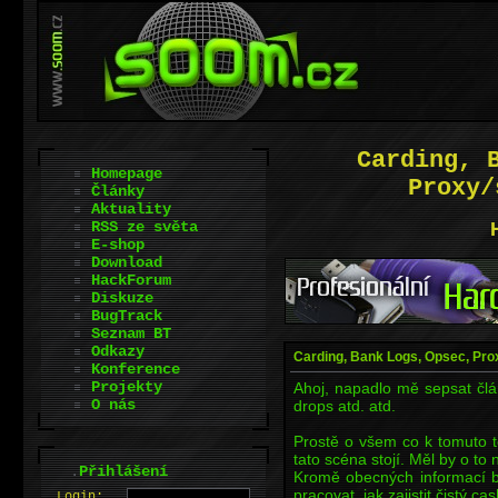
Carding, 
Homepage
Proxy/
Články
Aktuality
RSS ze světa
E-shop
Download
HackForum
Diskuze
BugTrack
Seznam BT
Odkazy
Carding, Bank Logs, Opsec, Prox
Konference
Projekty
Ahoj, napadlo mě sepsat člá
O nás
drops atd. atd.
Prostě o všem co k tomuto té
tato scéna stojí. Měl by o t
.
Přihlášení
Kromě obecných informací by
pracovat, jak zajistit čistý ca
L
o
gin: