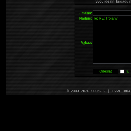
Svou ideální brigádu 
Jmé
n
o:
Na
d
pis:
V
z
kaz:
No
© 2003–2026 SOOM.cz | ISSN 180