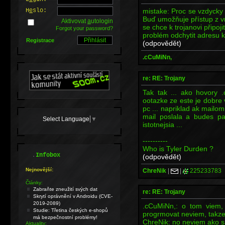
mistake: Proc se vzdycky
H
e
slo:
Buď umožňuje přístup z v
Aktivovat
a
utologin
se chce k trojanovi připoj
Forgot your password?
problém odchytit adresu k
Registrace
(odpovědět)
.cCuMiNn,
re: RE: Trojany
Tak tak ... ako hovory 
ootazke ze este je dobre 
pc ... napriklad ak mailom t
mail poslala a budes pa
Select Language
▼
istotnejsia ...
----------
Who is Tyler Durden ?
.
Infobox
(odpovědět)
Nejnovější:
ChreNik
|
|
225233783
Články:
Zabraňte zneužití svých dat
re: RE: Trojany
Skrytí oprávnění v Androidu (CVE-
2019-2089)
.cCuMiNn,: o tom viem,
Studie: Třetina českých e-shopů
progrmovat neviem, takze
má bezpečnostní problémy!
ChreNik: no neviem ako s
Aktuality: