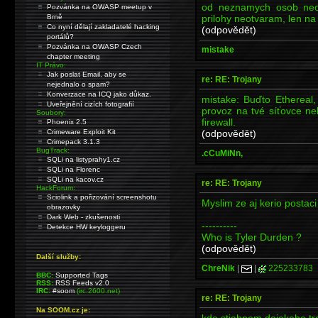
od neznamych osob neot
Pozvánka na OWASP meetup v
prilohy neotvaram, len na
Brně
Co nyní dělají zakladatelé hacking
(odpovědět)
portálů?
Pozvánka na OWASP Czech
mistake
chapter meeting
IT Právo:
Jak poslat Email, aby se
re: RE: Trojany
nejednalo o spam?
Konverzace na ICQ jako důkaz.
mistake: Buďto Ethereal
Uveřejnění cizích fotografií
provoz na tvé síťovce neb
Soubory:
firewall.
Phoenix 2.5
(odpovědět)
Crimeware Exploit Kit
Crimepack 3.1.3
BugTrack:
.cCuMiNn,
SQLi na listyprahy1.cz
SQLi na Florenc
SQLi na kacov.cz
re: RE: Trojany
HackForum:
Sciolink a pořizování screenshotu
Myslim ze aj kerio postaci 
obrazovky
Dark Web - zkušenosti
----------
Detekce HW keyloggeru
Who is Tyler Durden ?
(odpovědět)
Další služby:
ChreNik
|
|
225233783
BBC:
Supported Tags
RSS:
RSS Feeds v2.0
IRC:
#soom
(irc.2600.net)
re: RE: Trojany
Na SOOM.cz je:
kde stiahnem dajakeho tro