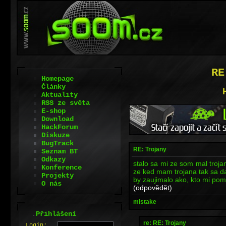
RE
Homepage
Články
Aktuality
RSS ze světa
E-shop
Download
HackForum
Diskuze
BugTrack
RE: Trojany
Seznam BT
Odkazy
stalo sa mi ze som mal troj
Konference
ze ked mam trojana tak sa da
Projekty
by zaujimalo ako, kto mi po
O nás
(odpovědět)
mistake
.
Přihlášení
re: RE: Trojany
L
o
gin: