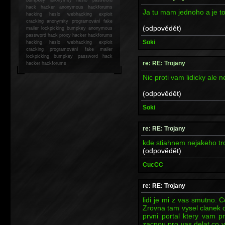
hack
hacker anonymous hackforums
Ja tu mam jednoho a je to 
hacking
heslo webhacking exploit
cracking anonymity programování fake
(odpovědět)
mailer lockpicking bumpkey anonymous
password hack proxy hacker hackforums
Soki
hacking heslo webhacking exploit
cracking programování fake mailer
lockpicking bumpkey password hack
re: RE: Trojany
hacker
hackforums
Nic proti vam lidicky ale
(odpovědět)
Soki
re: RE: Trojany
kde stiahnem nejakeho troj
(odpovědět)
CucCC
re: RE: Trojany
lidi je mi z vas smutno. 
Zrovna tam vysel clanek 
prvni portal ktery vam p
zacnou pro vas delat co v