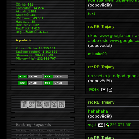
(odpovědět)
Článků:
991
Komentářů:
14 274
Aktualit:
1 862
text
Souborů:
151
WebForum:
49 501
Hardware:
38
Diskuze:
20 632
re: RE: Trojany
BugTrack:
4 415
Reg. uživatelů:
16 428
skus www.google.com al
alebo este www.google.co
A proběhlo:
(odpovědět)
Zobraz. článků:
18 255 141
Staženo souborů:
1 463 599
mistake00
Staženo dat:
964 206
MB
Přístupy (hits):
232 831 707
re: RE: Trojany
na vsetko je odpod googl
(odpovědět)
Typek
|
|
re: RE: Trojany
hahahaha
(odpovědět)
vojti
|
|
226-371-561
Hacking keywords
hacking
webhacking exploit cracking
programování fake mailer lockpicking
re: RE: Trojany
bumpkey anonymity heslo password