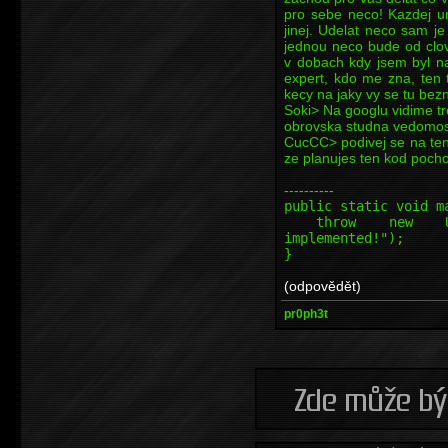
pro sebe neco! Kazdej u
jinej. Udelat neco sam je 
jednou neco bude od clov
v dobach kdy jsem byl na
expert, kdo me zna, ten 
kecy na jaky vy se tu bezn
Soki> Na googlu vidime tr
obrovska studna vedomos
CucCC> podivej se na ten
ze planujes ten kod pocho
----------
public static void m
throw new Unsupp
implemented!");
}
(odpovědět)
pr0ph3t