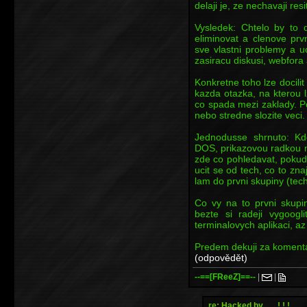
delaji je, ze nechavaji res
Vysledek: Chtelo by to 
eliminovat a clenove prvn
sve vlastni problemy a u
zasiracu diskusi, webfora
Konkretne toho lze docili
kazda otazka, na kterou 
co spada mezi zaklady. Po
nebo stredne slozite veci.
Jednodusse shrnuto: K
DOS, prikazovou radkou n
zde co pohledavat, pokud 
ucit se od tech, co to zna
lam do prvni skupiny (tech
Co vy na to prvni skupi
bezte si radeji vygoogl
terminalovych aplikaci, az
Predem dekuji za komenta
(odpovědět)
--==[FReeZ]==--
|
|
re: Hacked by ..... ! ! !