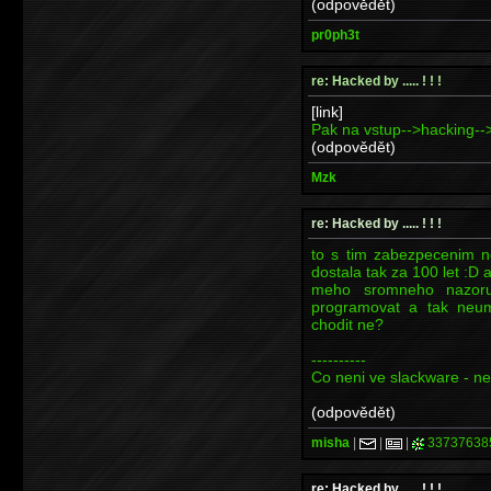
(odpovědět)
pr0ph3t
re: Hacked by ..... ! ! !
[link]
Pak na vstup-->hacking-
(odpovědět)
Mzk
re: Hacked by ..... ! ! !
to s tim zabezpecenim n
dostala tak za 100 let :D
meho sromneho nazoru)
programovat a tak ne
chodit ne?
----------
Co neni ve slackware - ne
(odpovědět)
misha
|
|
|
33737638
re: Hacked by ..... ! ! !