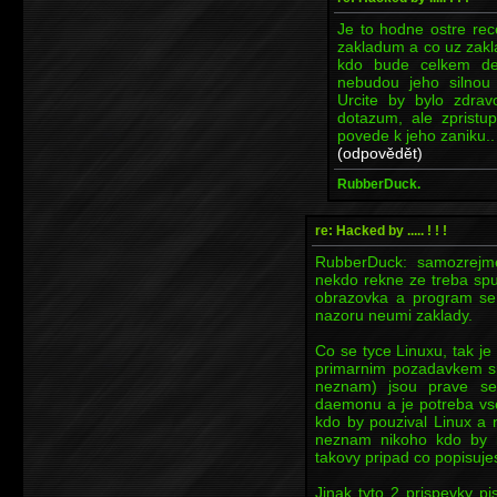
Je to hodne ostre recen
zakladum a co uz zakl
kdo bude celkem det
nebudou jeho silnou
Urcite by bylo zdrav
dotazum, ale zpristu
povede k jeho zaniku.. 
(odpovědět)
RubberDuck.
re: Hacked by ..... ! ! !
RubberDuck: samozrejme
nekdo rekne ze treba spu
obrazovka a program se
nazoru neumi zaklady.
Co se tyce Linuxu, tak je
primarnim pozadavkem sna
neznam) jsou prave se
daemonu a je potreba vs
kdo by pouzival Linux a
neznam nikoho kdo by 
takovy pripad co popisuje
Jinak tyto 2 prispevky p