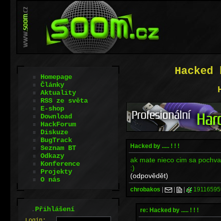
Hacked 
Homepage
Články
Aktuality
RSS ze světa
E-shop
Download
HackForum
Diskuze
BugTrack
Hacked by ..... ! ! !
Seznam BT
Odkazy
ak mate nieco cim sa pochvalit 
Konference
:)
Projekty
(odpovědět)
O nás
chrobakos
|
|
|
19116595
.
Přihlášení
re: Hacked by ..... ! ! !
L
o
gin: