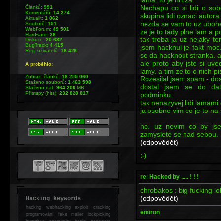
Nechapu co si lidi o sob
Článků:
991
Komentářů:
14 274
skupina lidi oznaci autor
Aktualit:
1 862
nezda se vam to uz ubohe
Souborů:
151
WebForum:
49 501
ze je to tady plne lam a 
Hardware:
38
tak treba ja uz nejaky t
Diskuze:
20 632
BugTrack:
4 415
jsem hacknul je fakt moc
Reg. uživatelů:
16 428
se da hacknout stranka. a 
ale proto aby jste si uv
A proběhlo:
lamy, a tim ze to o nich pi
Zobraz. článků:
18 255 060
Rozesilal jsem spam - do
Staženo souborů:
1 463 598
dostal jsem se do da
Staženo dat:
964 206
MB
Přístupy (hits):
232 828 817
podminku.
tak nenazyvej lidi lamami 
ja osobne vim co je to na 
no. uz nevim co by jsem
zamyslete se nad sebou.
(odpovědět)
:-)
re: Hacked by ..... ! ! !
chrobakos : big fucking lol
(odpovědět)
Hacking keywords
hacking
webhacking exploit cracking
emiron
programování fake mailer lockpicking
bumpkey anonymity heslo password