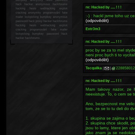
hack
hacker anonymous hackforums
re: Hacked by ..... ! ! !
hacking
heslo webhacking exploit
cracking anonymity programování fake
:-) : hackl jsme toho uz c
mailer lockpicking bumpkey anonymous
(odpovědět)
password hack proxy hacker hackforums
hacking heslo webhacking exploit
Extr3m3
cracking programování fake mailer
lockpicking bumpkey password hack
hacker
hackforums
re: Hacked by ..... ! ! !
proc by se za to mel styde
neni proc bych ti to vycital
(odpovědět)
Tecquilka
|
|
228858012
re: Hacked by ..... ! ! !
Mam takovy nazor, ze h
neexistuje. To, o cem se 
Ano, bezpecnost me velic
tom, ze se to tu deli do d
1. skupina se zajima o bez
2. skupina chce skodit, p
jsou to lamy, ktere jen ob
jako znam ja se nedokazi