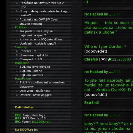
:-)
Pozvánka na OWASP meetup v
Brně
Co nyní dělají zakladatelé hacking
re: Hacked by ..... ! ! !
portálů?
Pozvánka na OWASP Czech
Hlupaci ... toto su vase i
chapter meeting
ako batci.wz.cz ...toho mo
IT Právo:
Jak poslat Email, aby se
detinsk a ubohe "
nejednalo o spam?
Konverzace na ICQ jako důkaz.
----------
Uveřejnění cizích fotografií
Who is Tyler Durden ?
Soubory:
(odpovědět)
Phoenix 2.5
Crimeware Exploit Kit
ChreNik
|
|
225233783
Crimepack 3.1.3
BugTrack:
SQLi na listyprahy1.cz
SQLi na Florenc
re: Hacked by ..... ! ! !
SQLi na kacov.cz
HackForum:
To jste fakt naprosty la
Sciolink a pořizování screenshotu
myslel ze uz takovyhle l
obrazovky
atd.... zkrátka OverKill :D
Dark Web - zkušenosti
(odpovědět)
Detekce HW keyloggeru
Extr3m3
Další služby:
re: Hacked by ..... ! ! !
BBC:
Supported Tags
RSS:
RSS Feeds v2.0
IRC:
#soom
(irc.2600.net)
lamy?? proc lamy?? az ne
tu nic. jenom chodis na f
Na SOOM.cz je:
lama. to je hruza.