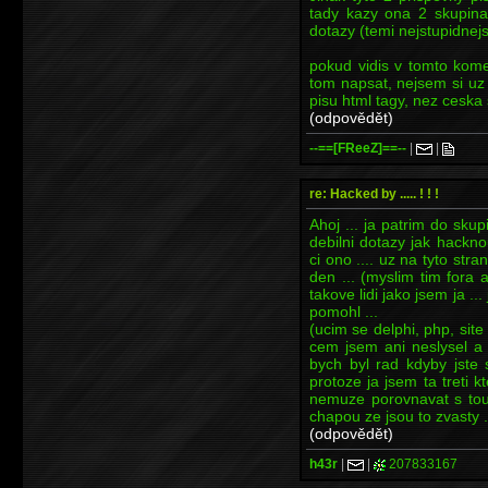
tady kazy ona 2 skupina
dotazy (temi nejstupidnejs
pokud vidis v tomto kome
tom napsat, nejsem si uz 
pisu html tagy, nez ceska 
(odpovědět)
--==[FReeZ]==--
|
|
re: Hacked by ..... ! ! !
Ahoj ... ja patrim do sku
debilni dotazy jak hackno
ci ono .... uz na tyto st
den ... (myslim tim fora 
takove lidi jako jsem ja ..
pomohl ...
(ucim se delphi, php, site
cem jsem ani neslysel a r
bych byl rad kdyby jste 
protoze ja jsem ta treti 
nemuze porovnavat s tou 
chapou ze jsou to zvasty .
(odpovědět)
h43r
|
|
207833167