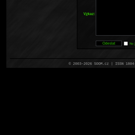
V
z
kaz:
No
© 2003–2026 SOOM.cz | ISSN 180