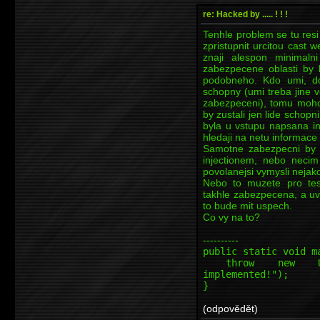
re: Hacked by ..... ! ! !
Tenhle problem se tu resi
zpristupnit urcitou cast
znaji alespon minimaln
zabezpecene oblasti by 
podobneho. Kdo umi, d
schopny (umi treba jine ve
zabezpeceni), tomu mohou 
by zustali jen lide schopn
byla u vstupu napsana inf
hledaji na netu informace
Samotne zabezpecni by m
injectionem, nebo nec
povolanejsi vymysli nejak
Nebo to muzete pro test
takhle zabezpecena, a uvi
to bude mit uspech.
Co vy na to?
----------
public static void m
throw new Unsupp
implemented!");
}
(odpovědět)