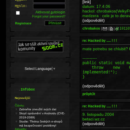
[link]
datum: 17.4.06
H
e
slo:
hackol: chrobakos(VelkyF
Aktivovat
a
utologin
medzera : cele je to derav
Forgot your password?
(odpovědět)
Registrace
chrobakos
|
|
|
19116
re: Hacked by ..... ! ! !
mate potrebu se chlubit? H
----------
public static void m
throw new Unsupp
Select Language
▼
implemented!");
}
(odpovědět)
.
Infobox
pr0ph3t
Nejnovější:
Články:
re: Hacked by ..... ! ! !
Zabraňte zneužití svých dat
Skrytí oprávnění v Androidu (CVE-
9. listopadu 2004
2019-2089)
betaci.wz.cz
Studie: Třetina českých e-shopů
(odpovědět)
má bezpečnostní problémy!
Aktuality: