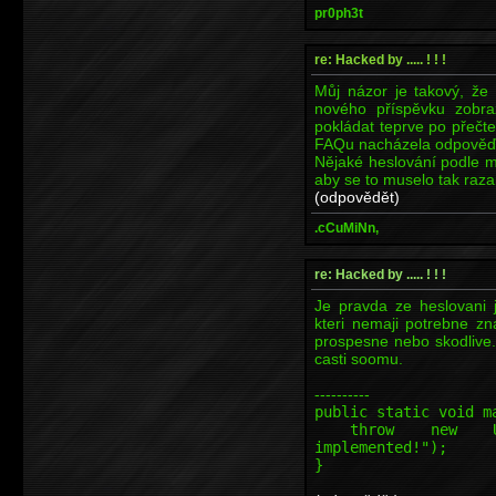
pr0ph3t
re: Hacked by ..... ! ! !
Můj názor je takový, že 
nového příspěvku zobraz
pokládat teprve po přečt
FAQu nacházela odpověď 
Nějaké heslování podle m
aby se to muselo tak razan
(odpovědět)
.cCuMiNn,
re: Hacked by ..... ! ! !
Je pravda ze heslovani j
kteri nemaji potrebne zn
prospesne nebo skodlive.
casti soomu.
----------
public static void m
throw new Unsupp
implemented!");
}