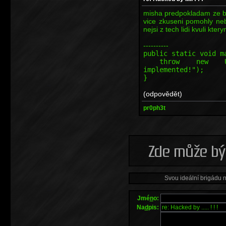
misha predpokladam ze bys
vice zkuseni pomohly neb
nejsi z tech lidi kvuli ktery
----------
public static void m
throw new Unsupp
implemented!");
}
(odpovědět)
pr0ph3t
Svou ideální brigádu 
Jmé
n
o:
Na
d
pis: