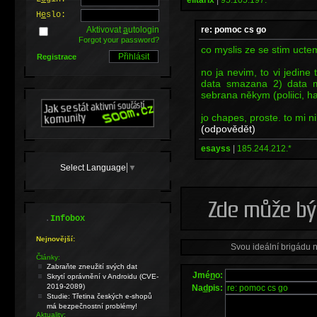
H
e
slo:
re: pomoc cs go
Aktivovat
a
utologin
Forgot your password?
co myslis ze se stim uct
Registrace
no ja nevim, to vi jedine
data smazana 2) data 
sebrana někym (poliici, h
jo chapes, proste. to mi 
(odpovědět)
esayss
|
185.244.212.*
Select Language
▼
.
Infobox
Nejnovější:
Svou ideální brigádu 
Články:
Zabraňte zneužití svých dat
Jmé
n
o:
Skrytí oprávnění v Androidu (CVE-
2019-2089)
Na
d
pis:
Studie: Třetina českých e-shopů
má bezpečnostní problémy!
Aktuality: