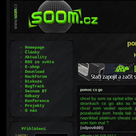
po
Homepage
Články
Aktuality
RSS ze světa
E-shop
Download
HackForum
Diskuze
BugTrack
pomoc cs go
Seznam BT
Odkazy
chcel by som sa opítat ešte 
Konference
strankach cs go ako su int
Projekty
chcel som vediet sposob 
O nás
pozabudal som hesla tak c
napriklad platinum cheats u
som tam mal ?
(odpovědět)
.
Přihlášení
L
o
gin:
elitarix
|
95.105.197.*