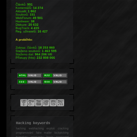
Článků:
991
Komentářů:
14 274
Aktualit:
1 862
Souborů:
151
WebForum:
49 501
Hardware:
38
Diskuze:
20 632
BugTrack:
4 415
Reg. uživatelů:
16 427
A proběhlo:
Zobraz. článků:
18 253 860
Staženo souborů:
1 463 595
Staženo dat:
964 206
MB
Přístupy (hits):
232 808 066
Hacking keywords
hacking
webhacking exploit cracking
programování fake mailer lockpicking
bumpkey anonymity heslo password