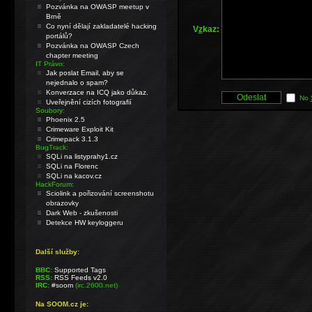
Pozvánka na OWASP meetup v
Brně
Co nyní dělají zakladatelé hacking
V
z
kaz:
portálů?
Pozvánka na OWASP Czech
chapter meeting
IT Právo:
Jak poslat Email, aby se
nejednalo o spam?
Konverzace na ICQ jako důkaz.
No
Uveřejnění cizích fotografií
Soubory:
Phoenix 2.5
Crimeware Exploit Kit
Crimepack 3.1.3
BugTrack:
SQLi na listyprahy1.cz
SQLi na Florenc
SQLi na kacov.cz
HackForum:
Sciolink a pořizování screenshotu
obrazovky
Dark Web - zkušenosti
Detekce HW keyloggeru
Další služby:
BBC:
Supported Tags
RSS:
RSS Feeds v2.0
IRC:
#soom
(irc.2600.net)
Na SOOM.cz je: