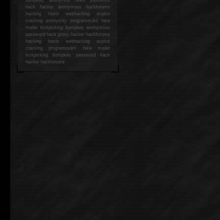
hack
hacker anonymous hackforums
hacking
heslo webhacking exploit
cracking anonymity programování fake
mailer lockpicking bumpkey anonymous
password hack proxy hacker hackforums
hacking heslo webhacking exploit
cracking programování fake mailer
lockpicking bumpkey password hack
hacker
hackforums