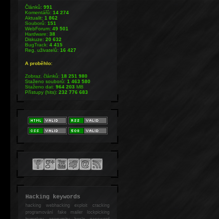
Článků:
991
Komentářů:
14 274
Aktualit:
1 862
Souborů:
151
WebForum:
49 501
Hardware:
38
Diskuze:
20 632
BugTrack:
4 415
Reg. uživatelů:
16 427
A proběhlo:
Zobraz. článků:
18 251 980
Staženo souborů:
1 463 580
Staženo dat:
964 203
MB
Přístupy (hits):
232 776 683
Hacking keywords
hacking
webhacking exploit cracking
programování fake mailer lockpicking
bumpkey anonymity heslo password