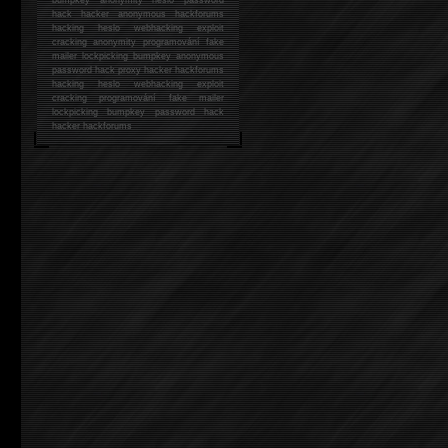
hack
hacker anonymous hackforums
hacking
heslo webhacking exploit
cracking anonymity programování fake
mailer lockpicking bumpkey anonymous
password hack proxy hacker hackforums
hacking heslo webhacking exploit
cracking programování fake mailer
lockpicking bumpkey password hack
hacker
hackforums