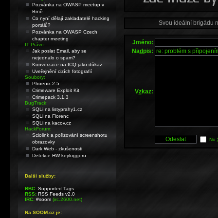
Pozvánka na OWASP meetup v
Brně
Co nyní dělají zakladatelé hacking
Svou ideální brigádu 
portálů?
Pozvánka na OWASP Czech
chapter meeting
Jmé
n
o:
IT Právo:
Na
d
pis:
Jak poslat Email, aby se
nejednalo o spam?
Konverzace na ICQ jako důkaz.
Uveřejnění cizích fotografií
Soubory:
Phoenix 2.5
Crimeware Exploit Kit
V
z
kaz:
Crimepack 3.1.3
BugTrack:
SQLi na listyprahy1.cz
SQLi na Florenc
SQLi na kacov.cz
HackForum:
Sciolink a pořizování screenshotu
No
obrazovky
Dark Web - zkušenosti
Detekce HW keyloggeru
Další služby:
BBC:
Supported Tags
RSS:
RSS Feeds v2.0
IRC:
#soom
(irc.2600.net)
Na SOOM.cz je: