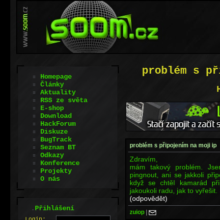
problém s př
Homepage
Články
Aktuality
RSS ze světa
E-shop
Download
HackForum
Diskuze
BugTrack
problém s připojením na moji ip
Seznam BT
Odkazy
Zdravím,
Konference
mám takový problém. Jsem
Projekty
pingnout, ani se jakkoli při
O nás
když se chtěl kamarád při
jakoukoli radu, jak to vyřešit.
(odpovědět)
.
Přihlášení
zuiop
|
L
o
gin: