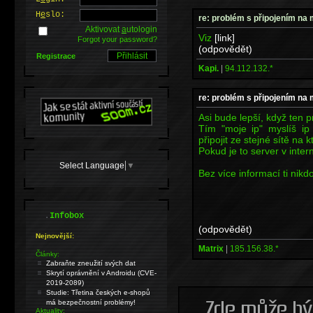
H
e
slo:
re: problém s připojením na m
Aktivovat
a
utologin
Viz
[link]
Forgot your password?
(odpovědět)
Registrace
Kapi.
|
94.112.132.*
re: problém s připojením na m
Asi bude lepší, když ten 
Tím "moje ip" myslíš ip
připojit ze stejné sítě na kt
Pokud je to server v intern
Select Language
▼
Bez více informací ti nikd
.
Infobox
(odpovědět)
Nejnovější:
Matrix
|
185.156.38.*
Články:
Zabraňte zneužití svých dat
Skrytí oprávnění v Androidu (CVE-
2019-2089)
Studie: Třetina českých e-shopů
má bezpečnostní problémy!
Aktuality: