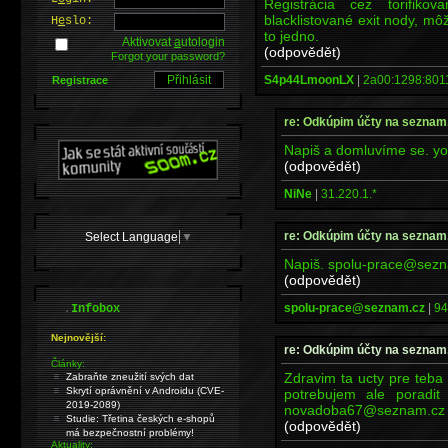
Registrácia cez torifik
blacklistované exit nody, môž
H
e
slo:
to jedno.
Aktivovat
a
utologin
(odpovědět)
Forgot your password?
S4p44LmoonLX
|
2a00:1298:8011
Registrace
re: Odkúpim účty na seznam
Napiš a domluvíme se. y
(odpovědět)
NiNe
|
31.220.1.*
re: Odkúpim účty na seznam
Select Language
▼
Napiš. spolu-prace@sez
(odpovědět)
.
spolu-prace@seznam.cz
|
94
Infobox
Nejnovější:
re: Odkúpim účty na seznam
Články:
Zdravim ta ucty pre teba
Zabraňte zneužití svých dat
Skrytí oprávnění v Androidu (CVE-
potrebujem ale poradit
2019-2089)
novadoba67@seznam.cz
Studie: Třetina českých e-shopů
(odpovědět)
má bezpečnostní problémy!
Aktuality: