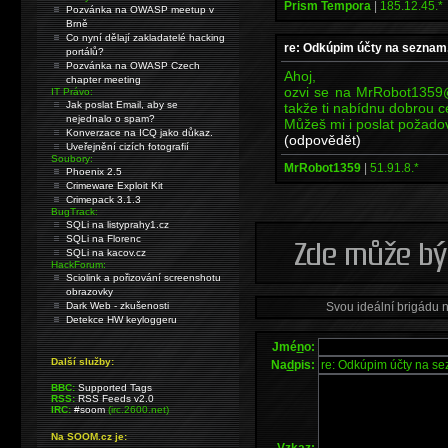
Prism Tempora
|
185.12.45.*
Pozvánka na OWASP meetup v
Brně
Co nyní dělají zakladatelé hacking
re: Odkúpim účty na seznam
portálů?
Pozvánka na OWASP Czech
Ahoj,
chapter meeting
ozvi se na MrRobot1359
IT Právo:
Jak poslat Email, aby se
takže ti nabídnu dobrou c
nejednalo o spam?
Můžeš mi i poslat požado
Konverzace na ICQ jako důkaz.
(odpovědět)
Uveřejnění cizích fotografií
Soubory:
MrRobot1359
|
51.91.8.*
Phoenix 2.5
Crimeware Exploit Kit
Crimepack 3.1.3
BugTrack:
SQLi na listyprahy1.cz
SQLi na Florenc
SQLi na kacov.cz
HackForum:
Sciolink a pořizování screenshotu
obrazovky
Svou ideální brigádu 
Dark Web - zkušenosti
Detekce HW keyloggeru
Jmé
n
o:
Další služby:
Na
d
pis:
BBC:
Supported Tags
RSS:
RSS Feeds v2.0
IRC:
#soom
(irc.2600.net)
Na SOOM.cz je:
V
z
kaz: