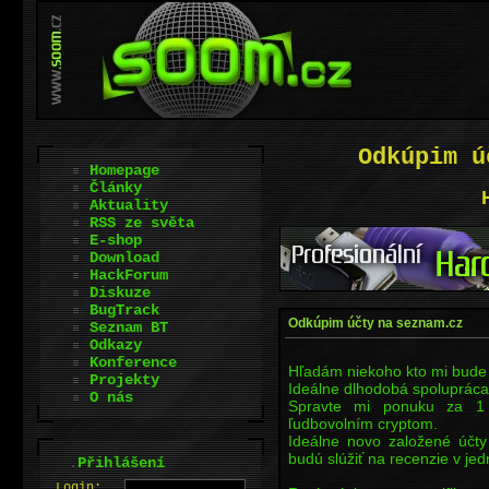
Odkúpim ú
Homepage
Články
Aktuality
RSS ze světa
E-shop
Download
HackForum
Diskuze
BugTrack
Odkúpim účty na seznam.cz
Seznam BT
Odkazy
Konference
Hľadám niekoho kto mi bude 
Projekty
Ideálne dlhodobá spolupráca
O nás
Spravte mi ponuku za 1 
ľudbovolním cryptom.
Ideálne novo založené účty
budú slúžiť na recenzie v jed
.
Přihlášení
L
o
gin: