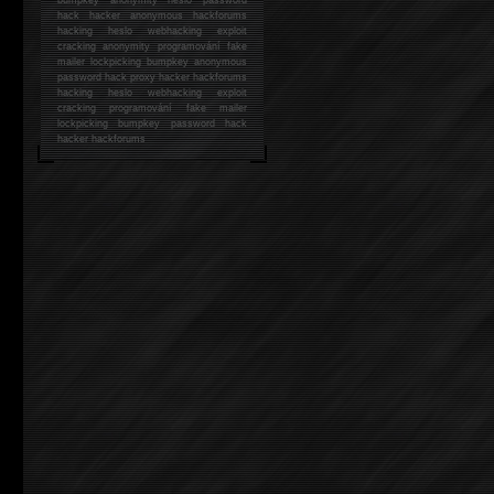
hack
hacker anonymous hackforums
hacking
heslo webhacking exploit
cracking anonymity programování fake
mailer lockpicking bumpkey anonymous
password hack proxy hacker hackforums
hacking heslo webhacking exploit
cracking programování fake mailer
lockpicking bumpkey password hack
hacker
hackforums