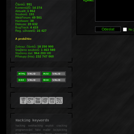
Článků:
991
Komentářů:
14 274
Aktualit:
1 862
Souborů:
151
WebForum:
49 501
Hardware:
38
Diskuze:
20 632
BugTrack:
4 415
No
Reg. uživatelů:
16 427
A proběhlo:
Zobraz. článků:
18 250 900
Staženo souborů:
1 463 580
Staženo dat:
964 203
MB
Přístupy (hits):
232 747 060
Hacking keywords
hacking
webhacking exploit cracking
programování fake mailer lockpicking
bumpkey anonymity heslo password