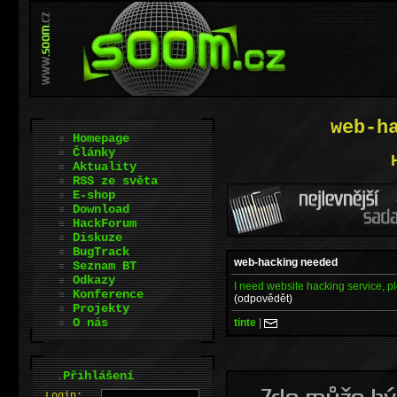
web-h
Homepage
Články
Aktuality
RSS ze světa
E-shop
Download
HackForum
Diskuze
BugTrack
web-hacking needed
Seznam BT
Odkazy
I need website hacking service, p
Konference
(odpovědět)
Projekty
O nás
tinte
|
.
Přihlášení
L
o
gin: