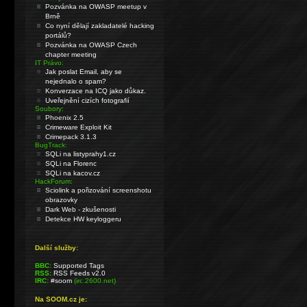
Pozvánka na OWASP meetup v
Brně
Co nyní dělají zakladatelé hacking
portálů?
Pozvánka na OWASP Czech
chapter meeting
IT Právo:
Jak poslat Email, aby se
nejednalo o spam?
Konverzace na ICQ jako důkaz.
Uveřejnění cizích fotografií
Soubory:
Phoenix 2.5
Crimeware Exploit Kit
Crimepack 3.1.3
BugTrack:
SQLi na listyprahy1.cz
SQLi na Florenc
SQLi na kacov.cz
HackForum:
Sciolink a pořizování screenshotu
obrazovky
Dark Web - zkušenosti
Detekce HW keyloggeru
Další služby:
BBC:
Supported Tags
RSS:
RSS Feeds v2.0
IRC:
#soom
(irc.2600.net)
Na SOOM.cz je: