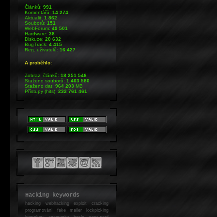
Článků:
991
Komentářů:
14 274
Aktualit:
1 862
Souborů:
151
WebForum:
49 501
Hardware:
38
Diskuze:
20 632
BugTrack:
4 415
Reg. uživatelů:
16 427
A proběhlo:
Zobraz. článků:
18 251 546
Staženo souborů:
1 463 580
Staženo dat:
964 203
MB
Přístupy (hits):
232 761 461
Hacking keywords
hacking
webhacking exploit cracking
programování fake mailer lockpicking
bumpkey anonymity heslo password