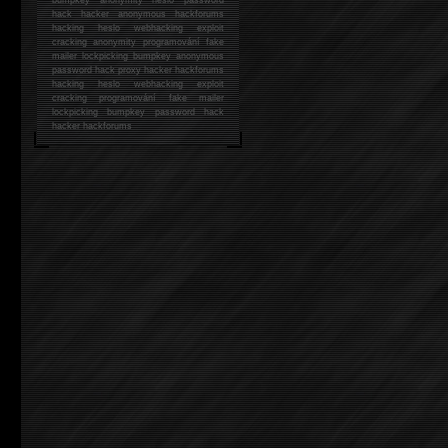
hack
hacker anonymous hackforums
hacking
heslo webhacking exploit
cracking anonymity programování fake
mailer lockpicking bumpkey anonymous
password hack proxy hacker hackforums
hacking heslo webhacking exploit
cracking programování fake mailer
lockpicking bumpkey password hack
hacker
hackforums