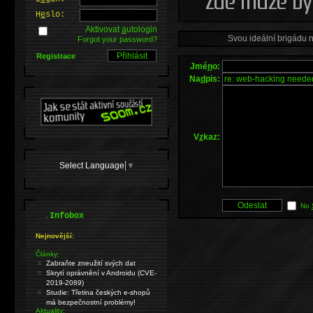
H
e
slo:
Aktivovat
a
utologin
Svou ideální brigádu 
Forgot your password?
Registrace
Jmé
n
o:
Na
d
pis:
V
z
kaz:
Select Language
▼
No
.
Infobox
Nejnovější:
Články:
Zabraňte zneužití svých dat
Skrytí oprávnění v Androidu (CVE-
2019-2089)
Studie: Třetina českých e-shopů
má bezpečnostní problémy!
Aktuality: