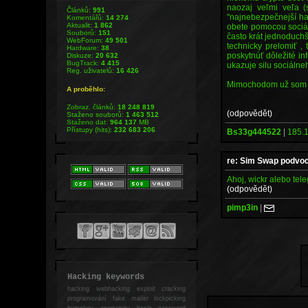
naozaj veľmi veľa (
Článků:
991
"najnebezpečnejší ha
Komentářů:
14 274
Aktualit:
1 862
obete pomocou sociáln
Souborů:
151
často krát jednoduchš
WebForum:
49 501
technicky prelomiť ,
Hardware:
38
poskytnúť dôležité in
Diskuze:
20 632
BugTrack:
4 415
ukazuje silu sociálneh
Reg. uživatelů:
16 426
Mimochodom už som ti
A proběhlo:
Zobraz. článků:
18 248 819
(odpovědět)
Staženo souborů:
1 463 512
Staženo dat:
964 137
MB
Přístupy (hits):
232 683 206
Bs33g444522
|
185.1
re: Sim Swap podvod
Ahoj, wickr alebo tel
(odpovědět)
pimp3in
|
Hacking keywords
hacking
webhacking exploit cracking
programování fake mailer lockpicking
bumpkey anonymity heslo password