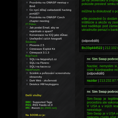
že na Slovensku a zrejme
Pozvánka na OWASP meetup v
pokúsite previesť simku n
Brně
Co nyní dělají zakladatelé hacking
môžme tu diskutovať o poz
portálů?
Pozvánka na OWASP Czech
ešte posledné čo dodám j
chapter meeting
inštitúcie a akože vy za
IT Právo:
kod nadiktuje pod zámien
Jak poslat Email, aby se
ukradnutie penazí v banko
nejednalo o spam?
Konverzace na ICQ jako důkaz.
Uveřejnění cizích fotografií
(odpovědět)
Soubory:
Phoenix 2.5
Bs33g444522
|
212.102.
Crimeware Exploit Kit
Crimepack 3.1.3
BugTrack:
re: Sim Swap podvod
SQLi na listyprahy1.cz
SQLi na Florenc
Nazdar, nemyslim si,
SQLi na kacov.cz
cislo..Kazdopadne mi 
HackForum:
(odpovědět)
Sciolink a pořizování screenshotu
obrazovky
nazdar
|
213.232.87.
Dark Web - zkušenosti
Detekce HW keyloggeru
re: Sim Swap podvod
Další služby:
Sim-Swap je legitím
procedúra ale vykon
BBC:
Supported Tags
RSS:
RSS Feeds v2.0
V USA a v iných kraj
IRC:
#soom
(irc.2600.net)
neexistuje .
Sim-Swap je v USA ve
Na SOOM.cz je:
niekomu crypto účet