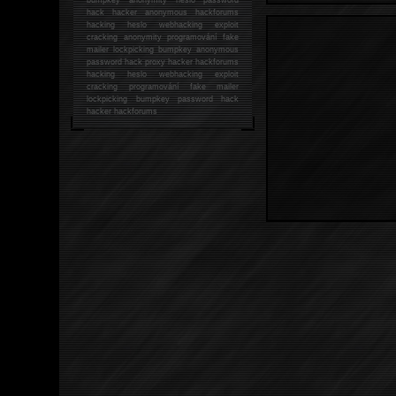
hack
hacker anonymous hackforums
hacking
heslo webhacking exploit
cracking anonymity programování fake
mailer lockpicking bumpkey anonymous
password hack proxy hacker hackforums
hacking heslo webhacking exploit
cracking programování fake mailer
lockpicking bumpkey password hack
hacker
hackforums