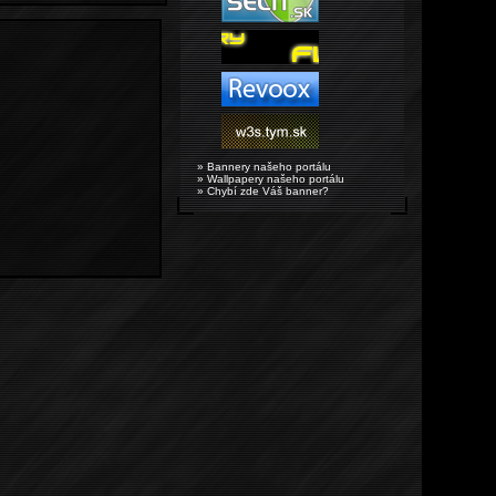
» Bannery našeho portálu
» Wallpapery našeho portálu
» Chybí zde Váš banner?