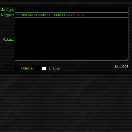
Jmé
n
o:
Na
d
pis:
V
z
kaz:
BBCode
No
S
pam