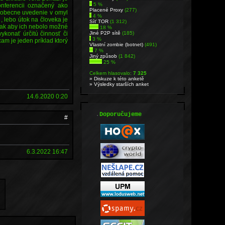
5 %
onferencii označený ako
Placené Proxy
(277)
šeobecne uvedenie v omyl
4 %
, lebo útok na človeka je
Síť TOR
(1 312)
 tak aby ich nebolo možné
18 %
ykonať úrčitú činnosť či
Jiné P2P sítě
(185)
3 %
am je jeden príklad ktorý
Vlastní zombie (botnet)
(491)
7 %
Jiný způsob
(1 842)
25 %
Celkem hlasovalo:
7 325
» Diskuze k této anketě
» Výsledky starších anket
14.6.2020 0:20
.
Doporučujeme
#
6.3.2022 16:47