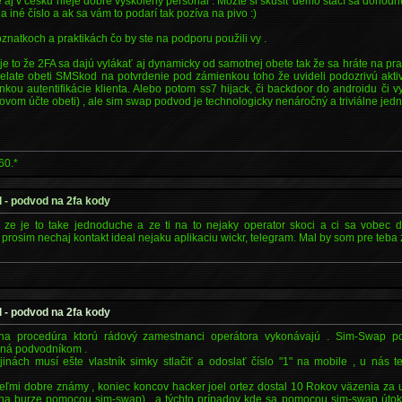
 aj v česku nieje dobre vyškolený personál . Môžte si skúsiť demo stačí sa doho
a iné číslo a ak sa vám to podarí tak pozíva na pivo :)
natkoch a praktikách čo by ste na podporu použili vy .
e to že 2FA sa dajú vylákať aj dynamicky od samotnej obete tak že sa hráte na pr
sielate obeti SMSkod na potvrdenie pod zámienkou toho že uvideli podozrivú akti
kou autentifikácie klienta. Alebo potom ss7 hijack, či backdoor do androidu či 
vom účte obeti) , ale sim swap podvod je technologicky nenáročný a triviálne jedn
60.*
 - podvod na 2fa kody
 ze je to take jednoduche a ze ti na to nejaky operator skoci a ci sa vobec 
prosim nechaj kontakt ideal nejaku aplikaciu wickr, telegram. Mal by som pre teba
*
 - podvod na 2fa kody
na procedúra ktorú rádový zamestnanci operátora vykonávajú . Sim-Swap pod
aná podvodníkom .
inách musí ešte vlastník simky stlačiť a odoslať číslo "1" na mobile , u nás 
ľmi dobre známy , koniec koncov hacker joel ortez dostal 10 Rokov väzenia za 
 na burze pomocou sim-swap) . a týchto prípadov kde sa pomocou sim-swap útoku