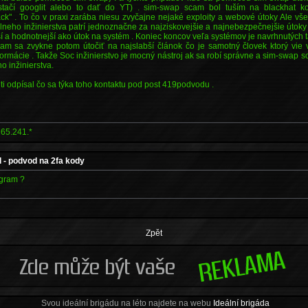
stačí googlit alebo to dať do YT) . sim-swap scam bol tuším na blackhat k
ck" . To čo v praxi zarába niesu zvyčajne nejaké exploity a webové útoky Ale v
eho inžinierstva patrí jednoznačne za najziskovejšie a najnebezpečnejšie útoky 
í a hodnotnejší ako útok na systém . Koniec koncov veľa systémov je navrhnutých
 tam sa zvykne potom útočiť na najslabší článok čo je samotný človek ktorý vie v
formácie . Takže Soc inžinierstvo je mocný nástroj ak sa robí správne a sim-swap sc
o inžinierstva.
 odpísal čo sa týka toho kontaktu pod post 419podvodu .
65.241.*
 - podvod na 2fa kody
egram ?
Zpět
Svou ideální brigádu na léto najdete na webu
Ideální brigáda