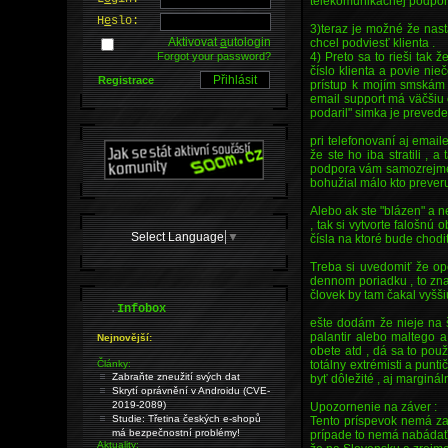
telekomunikačnej podpor
H
e
slo:
3)teraz je možné že nast
Aktivovat
a
utologin
chcel podviesť klienta .
4) Preto sa to rieši tak
Forgot your password?
číslo klienta a povie ni
Registrace
prístup k mojím smskám 
email support má väčšiu 
podaril" simka je preved
pri telefonovaní aj email
že ste ho iba stratili ,
podpora vám samozrejme c
bohužial málo kto preveru
Alebo ak ste "blázen" a n
, tak si vytvorte falošn
Select Language
▼
čísla na ktoré bude chodi
Treba si uvedomiť že op
dennom poriadku , to zna
človek by tam čakal vyšš
.
Infobox
ešte dodám že nieje na š
palantir alebo maltego a
Nejnovější:
obete atd , dá sa to pou
totálny extrémisti a punt
Články:
Zabraňte zneužití svých dat
byť dôležité , aj marginá
Skrytí oprávnění v Androidu (CVE-
2019-2089)
Upozornenie na záver :
Studie: Třetina českých e-shopů
Tento príspevok nemá za 
má bezpečnostní problémy!
prípade to nemá nabádať 
Aktuality: