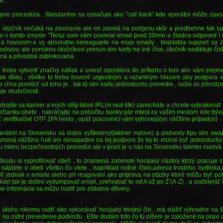
e..
ane procedúra , štandardne sa označuje ako "call back" kde operátor môže zavola
 že útočník nečaká na zavolanie ale on zavolá na podporu skôr a predbehne tak s
ečo v tomto zmysle "Teraz som vám posielal email pred 20min a žiadna odpoveď ! 
a hovorom a vy absolutne nereagujete na moje emaily . blablabla support sa 
odozvu ale ponúknu útočníkovi presun sim karty na iné číso, útočník nadiktuje čís
ená a pôvodná zablokovaná .
e treba vytvoriť značný nátlak a uviesť operátora do príbehu o tom ako vám zrejme
 a tak ďalej , všetko to treba hovoriť urgentným a razantným hlasom aby podpora 
hce pomôcť od toho je , tak tú sim kartu jednoducho prevedie , ludia sú prirodz
je skutočnosti. .
ebojíte sa kamier a iných stôp ktoré IRL(in real life) zanecháte a chcete vybrakova
ú občianku obete , nakráčajte na pobočku banky pár miest za vaším mestom kde bý
ť verifikačné OTP 2FA heslo , opäť pracovníci vám vyhovejú(vo väčšine prípadov) .
erátori na Slovensku sú slabo vyškolený(takmer nulovo) a podvody tipu sim sw
mená väčšinu ľudí ani nenapadne na tej podpore že by to mohol byť jednoducho p
iu mieru bezpečnostných procedúr ale v praxi je u nás na Slovensku takmer nulová 
kodu si vyprofilovať obeť , to znamená zoberete hocijaký nástroj ktorý pracuje 
 nájdete o obeti všetko čo viete , napríklad rodné číslo,adresa trvalého bydlis
žiť jednak v emaile alebo pri reagovaní ako príprava na otázky ktoré môžu byť p
ičkári tak je dobre vydumpovať email, prehrabať to od A až po Z (A-Z) , a pozbierať
lne informácie sa môžu hodiť pre získanie dôvery.
úlohu nikomu radiť ako vykonávať hocijaký trestný čin , má slúžiť výhradne na š
na ostré prevedenie podvodu . Ešte dodám toto čo tú píšem je založené na praxi 