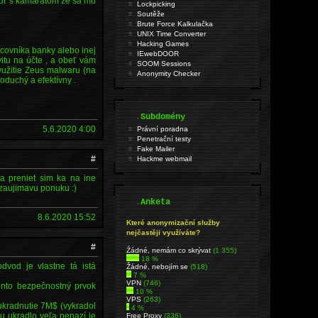
dnúť s kamarátom že sa mu
Lockpicking
Soutěže
Brute Force Kalkulačka
UNIX Time Converter
Hacking Games
acovníka banky alebo inej
IEwebDOOR
vitu na účte , a obeť vám
SOOM Sessions
využitie Zeus malwaru (na
Anonymity Checker
oduchý a efektívny .
.
Subdomény
5.6.2020 4:00
Právní poradna
Penetrační testy
Fake Mailer
#
Hackme webmail
da preniet sim ka na ine
 zaujimavu ponuku :)
.
Anketa
8.6.2020 15:52
Které anonymizační služby
nejčastěji využíváte?
#
Źádné, nemám co skrývat
(1 355)
18 %
vod je vlastne tá istá
Žádné, nebojím se
(518)
7 %
VPN
(746)
tento bezpečnostný prvok
10 %
VPS
(263)
ukradnutie 7M$ (vykradol
4 %
 ukradlo veľa penazí je
Free Proxy
(336)