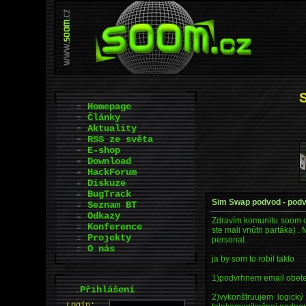
Homepage
Články
Aktuality
RSS ze světa
E-shop
Download
HackForum
Diskuze
BugTrack
Sim Swap podvod - podv
Seznam BT
Odkazy
Zdravím komunitu soom cz
Konference
ste mali vnútri partáka)
Projekty
personal.
O nás
ja by som to robil takto
1)podvrhnem email obete-
.
Přihlášení
2)vykonštruujem logick
L
o
gin: