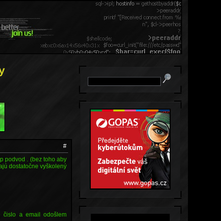
y
#
ap podvod . (bez toho aby
majú dostatočne vyškolený
é čislo a email odošlem