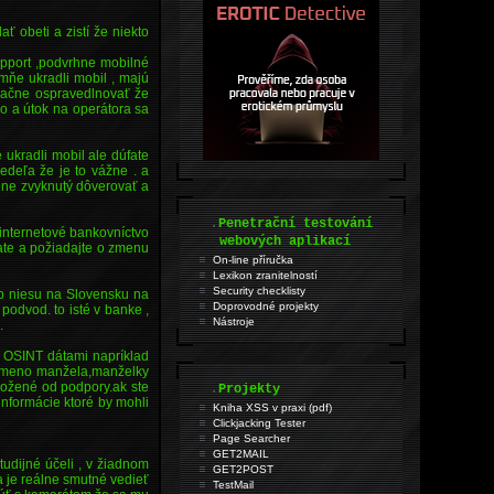
ť obeti a zistí že niekto
upport ,podvrhne mobilné
mňe ukradli mobil , majú
začne ospravedlnovať že
lo a útok na operátora sa
 ukradli mobil ale dúfate
vedeľa že je to vážne . a
ene zvyknutý dôverovať a
.
Penetrační testování
ť internetové bankovníctvo
webových aplikací
vate a požiadajte o zmenu
On-line příručka
Lexikon zranitelností
Security checklisty
ap niesu na Slovensku na
Doprovodné projekty
odvod. to isté v banke ,
Nástroje
.
s OSINT dátami napríklad
ka,meno manžela,manželky
oložené od podpory.ak ste
.
Projekty
 informácie ktoré by mohli
Kniha XSS v praxi (pdf)
Clickjacking Tester
Page Searcher
GET2MAIL
tudijné účeli , v žiadnom
GET2POST
a je reálne smutné vedieť
TestMail