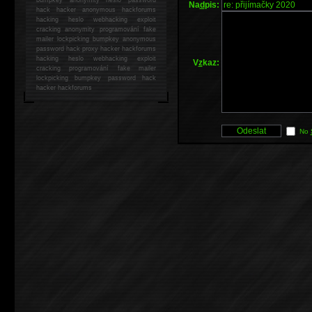
Na
d
pis:
hack
hacker anonymous hackforums
hacking
heslo webhacking exploit
cracking anonymity programování fake
mailer lockpicking bumpkey anonymous
password hack proxy hacker hackforums
hacking heslo webhacking exploit
V
z
kaz:
cracking programování fake mailer
lockpicking bumpkey password hack
hacker
hackforums
No