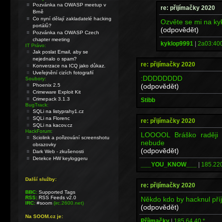
Pozvánka na OWASP meetup v
re: přijímačky 2020
Brně
Co nyní dělají zakladatelé hacking
Ozvěte se mi na k
portálů?
(odpovědět)
Pozvánka na OWASP Czech
chapter meeting
kyklop9991
|
2a03:400
IT Právo:
Jak poslat Email, aby se
nejednalo o spam?
re: přijímačky 2020
Konverzace na ICQ jako důkaz.
Uveřejnění cizích fotografií
:DDDDDDDD
Soubory:
(odpovědět)
Phoenix 2.5
Crimeware Exploit Kit
Crimepack 3.1.3
Stibb
BugTrack:
SQLi na listyprahy1.cz
SQLi na Florenc
re: přijímačky 2020
SQLi na kacov.cz
HackForum:
LOOOOL Bráško raději 
Sciolink a pořizování screenshotu
nebude
obrazovky
(odpovědět)
Dark Web - zkušenosti
Detekce HW keyloggeru
___YOU_KNOW___
|
185.220
Další služby:
re: přijímačky 2020
BBC:
Supported Tags
RSS:
RSS Feeds v2.0
Někdo kdo by hacknul př
IRC:
#soom
(irc.2600.net)
(odpovědět)
Na SOOM.cz je:
Příjmačky
|
185.64.40.*