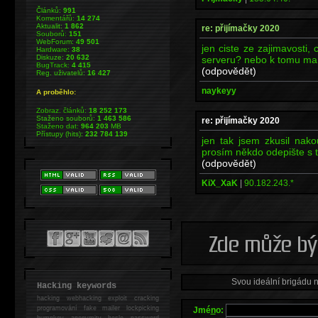
Článků:
991
Komentářů:
14 274
Aktualit:
1 862
re: přijímačky 2020
Souborů:
151
WebForum:
49 501
jen ciste ze zajimavosti,
Hardware:
38
Diskuze:
20 632
serveru? nebo k tomu ma 
BugTrack:
4 415
(odpovědět)
Reg. uživatelů:
16 427
naykeyy
A proběhlo:
Zobraz. článků:
18 252 173
Staženo souborů:
1 463 586
re: přijímačky 2020
Staženo dat:
964 203
MB
Přístupy (hits):
232 784 139
jen tak jsem zkusil nako
prosím někdo odepište s t
(odpovědět)
KiX_XaK
|
90.182.243.*
Svou ideální brigádu 
Hacking keywords
hacking
webhacking exploit cracking
programování fake mailer lockpicking
Jmé
n
o:
bumpkey anonymity heslo password