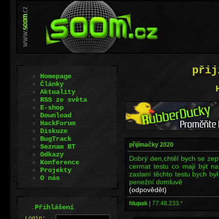
přij
Homepage
Články
Aktuality
RSS ze světa
E-shop
Download
HackForum
Diskuze
BugTrack
přijímačky 2020
Seznam BT
Odkazy
Dobrý den,chtěl bych se zept
Konference
cermat testu co mají být n
Projekty
zaslaní těchto testu bych byl
O nás
penežní domluvě
(odpovědět)
hlupak
|
77.48.233.*
.
Přihlášení
L
o
gin: