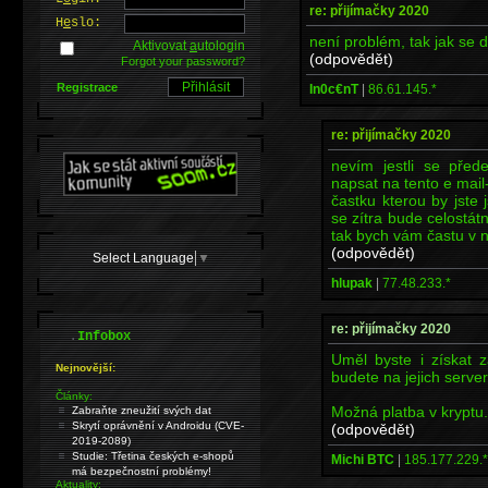
re: přijímačky 2020
H
e
slo:
není problém, tak jak s
Aktivovat
a
utologin
(odpovědět)
Forgot your password?
Registrace
In0c€nT
|
86.61.145.*
re: přijímačky 2020
nevím jestli se před
napsat na tento e ma
častku kterou by jste 
se zítra bude celostá
tak bych vám častu v n
(odpovědět)
Select Language
▼
hlupak
|
77.48.233.*
re: přijímačky 2020
.
Infobox
Uměl byste i získat 
Nejnovější:
budete na jejich server
Články:
Možná platba v kryptu.
Zabraňte zneužití svých dat
Skrytí oprávnění v Androidu (CVE-
(odpovědět)
2019-2089)
Studie: Třetina českých e-shopů
Michi BTC
|
185.177.229.*
má bezpečnostní problémy!
Aktuality: