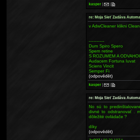
kasper
|
|
re: Moja Sieť Zadáva Automa
v AdwCleaner klikni Clean
----------
Dum Spiro Spero
Spem retine
S ROZUMEM A ODVAHO
Audacem Fortuna Iuvat
Sciens Vincit
Semper Fi
(odpovědět)
kasper
|
|
re: Moja Sieť Zadáva Automa
No sú to predinštalovan
divné to odstranovať . 
dôležité ovládače ?
díky
(odpovědět)