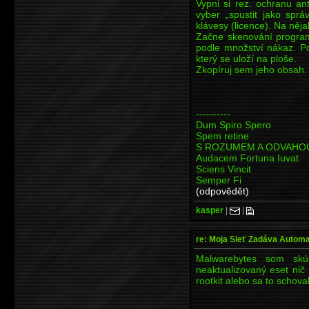
Vypni si rez. ochranu ant
vyber „spustit jako sprá
klávesy (licence). Na nějak
Začne skenování program
podle množství nákaz. Po
který se uloží na ploše.
Zkopíruj sem jeho obsah.
----------
Dum Spiro Spero
Spem retine
S ROZUMEM A ODVAHO
Audacem Fortuna Iuvat
Sciens Vincit
Semper Fi
(odpovědět)
kasper
|
|
re: Moja Sieť Zadáva Automa
Malwarebytes som skú
neaktualizovaný eset nič
rootkit alebo sa to schova