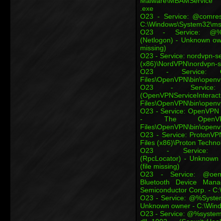
Malware\MBAMService
.exe
O23 - Service: @comre
C:\Windows\System32\msdt
O23 - Service: @%Sys
(Netlogon) - Unknown own
missing)
O23 - Service: nordvpn-s
(x86)\NordVPN\nordvpn-s
O23 - Service: O
Files\OpenVPN\bin\openv
O23 - Service: 
(OpenVPNServiceInteract
Files\OpenVPN\bin\openv
O23 - Service: OpenVPN
- The OpenVP
Files\OpenVPN\bin\openv
O23 - Service: ProtonVP
Files (x86)\Proton Techn
O23 - Service: @%sy
(RpcLocator) - Unknown 
(file missing)
O23 - Service: @oem22
Bluetooth Device Mana
Semiconductor Corp. - C
O23 - Service: @%System
Unknown owner - C:\Windo
O23 - Service: @%system