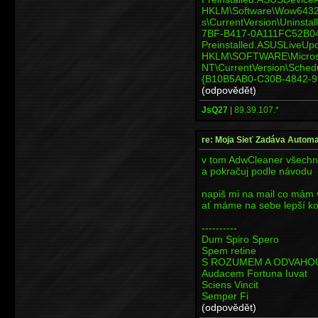
HKLM\Software\Wow6432N
s\CurrentVersion\Uninsta
7BF-B417-0A111FC52B0
Preinstalled.
HKLM\SOFTWARE\Micros
NT\CurrentVersion\Sched
{B10B5AB0-C30B-4842-
(odpovědět)
JsQ27
|
89.39.107.*
re: Moja Sieť Zadáva Automa
v tom AdwCleaner všechno
a pokračuj podle návodu
napiš mi na mail co mám 
ať máme na sebe lepší ko
----------
Dum Spiro Spero
Spem retine
S ROZUMEM A ODVAHO
Audacem Fortuna Iuvat
Sciens Vincit
Semper Fi
(odpovědět)