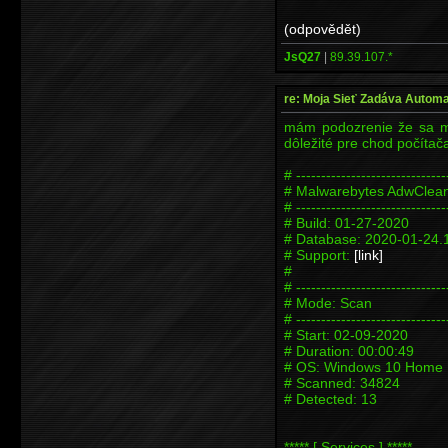
(odpovědět)
JsQ27
|
89.39.107.*
re: Moja Sieť Zadáva Automa
mám podozrenie že sa mi
dôležité pre chod počíta
# ------------------------------
# Malwarebytes AdwClean
# ------------------------------
# Build: 01-27-2020
# Database: 2020-01-24.1
# Support:
[link]
#
# ------------------------------
# Mode: Scan
# ------------------------------
# Start: 02-09-2020
# Duration: 00:00:49
# OS: Windows 10 Home
# Scanned: 34824
# Detected: 13
***** [ Services ] *****