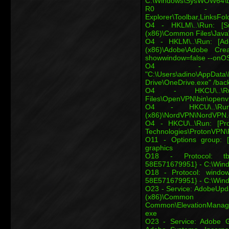
C:\Windows\SysWOW64\b
R0 - HKCU\Soft
Explorer\Toolbar,LinksFo
O4 - HKLM\..\Run: [Su
(x86)\Common Files\Java
O4 - HKLM\..\Run: [Ad
(x86)\Adobe\Adobe Crea
showwindow=false --onOS
O4 - HKCU\
"C:\Users\adino\AppData\
Drive\OneDrive.exe" /ba
O4 - HKCU\..\Ru
Files\OpenVPN\bin\openv
O4 - HKCU\..\Run
(x86)\NordVPN\NordVPN.
O4 - HKCU\..\Run: [Pro
Technologies\ProtonVPN
O11 - Options group:
graphics
O18 - Protocol: tb
58E571679951} - C:\Win
O18 - Protocol: windo
58E571679951} - C:\Win
O23 - Service: AdobeUpda
(x86)\Common F
Common\ElevationManage
exe
O23 - Service: Adobe G