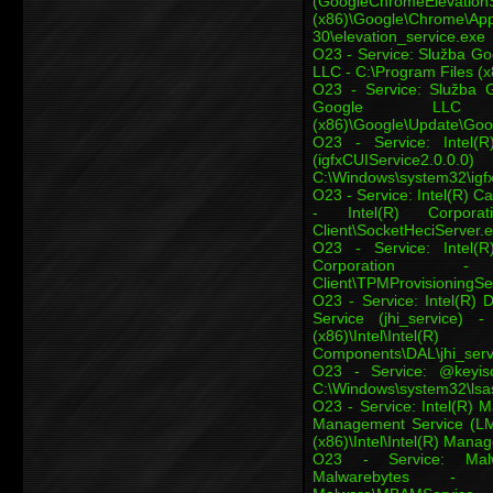
(GoogleChromeElevationS
(x86)\Google\Chrome\Appl
30\elevation_service.exe
O23 - Service: Služba Go
LLC - C:\Program Files 
O23 - Service: Služba 
Google LLC
(x86)\Google\Update\Goo
O23 - Service: Intel(
(igfxCUIService
C:\Windows\system32\igfx
O23 - Service: Intel(R) Ca
- Intel(R) Corporat
Client\SocketHeciServer.
O23 - Service: Intel(R
Corporation - C
Client\TPMProvisioningSe
O23 - Service: Intel(R) 
Service (jhi_service) 
(x86)\Intel\In
Components\DAL\jhi_serv
O23 - Service: @keyis
C:\Windows\system32\lsass
O23 - Service: Intel(R) 
Management Service (LMS
(x86)\Intel\Intel(R) Ma
O23 - Service: Malw
Malwarebytes - C:\