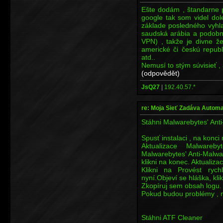
Ešte dodám , štandarne 
google tak som videl dol
základe posledného vyhla
saudská arábia a podobn
VPN) , takže je divne že
americké či českú republ
atd..
Nemusí to stým súvisieť , a
(odpovědět)
JsQ27
|
192.40.57.*
re: Moja Sieť Zadáva Automa
Stáhni Malwarebytes' Ant
Spusť instalaci , na konci
Aktualizace Malwareby
Malwarebytes' Anti-Malwa
klikni na konec. Aktualiza
Klikni na Provést rych
nyní.Objeví se hláška, kli
Zkopíruj sem obsah logu.
Pokud budou problémy , m
Stáhni ATF Cleaner