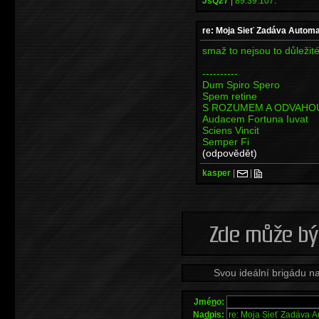
JsQ27
|
89.39.107.*
re: Moja Sieť Zadáva Automa
smaž to nejsou to důležité
----------
Dum Spiro Spero
Spem retine
S ROZUMEM A ODVAHO
Audacem Fortuna Iuvat
Sciens Vincit
Semper Fi
(odpovědět)
kasper
|
|
Svou ideální brigádu n
Jmé
n
o:
Na
d
pis: