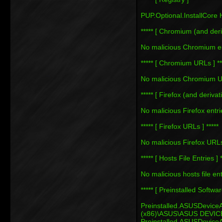
PUP.Optional.InstallCore
***** [ Chromium (and deriv
No malicious Chromium en
***** [ Chromium URLs ] **
No malicious Chromium U
***** [ Firefox (and derivati
No malicious Firefox entri
***** [ Firefox URLs ] *****
No malicious Firefox URL
***** [ Hosts File Entries ] *
No malicious hosts file en
***** [ Preinstalled Software
Preinstalled.ASUSDevi
(x86)\ASUS\ASUS DEVIC
Preinstalled.AS