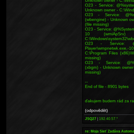
Unknown owner - C:\Windo
O23 - Service: @%syste
Unknown owner - C:\Windo
O23 - Service: @%sys
(wbengine) - Unknown ow
(file missing)
O23 - Service: @%Syste
10 (wmiApSr
C:\Windows\system32\wbe
O23 - Service: @
Player\wmpnetwk.exe,-
C:\Program Files (x86)\
missing)
O23 - Service: @%sys
(xbgm) - Unknown owner 
missing)
--
End of file - 8901 bytes
ďakujem budem rád za ra
(odpovědět)
JSQ27
|
192.40.57.*
re: Moja Sieť Zadáva Automa