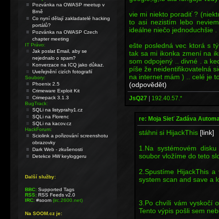
Pozvánka na OWASP meetup v
Brně
vie mi niekto poradiť ? (nie
Co nyní dělají zakladatelé hacking
to asi nezistím lebo neviem
portálů?
ideálne niečo jednoduchšie . 
Pozvánka na OWASP Czech
chapter meeting
ešte posledná vec ktorá s tý
IT Právo:
Jak poslat Email, aby se
tak sa mi ikonka zmení na ik
nejednalo o spam?
som odpojený .. divné . a ke
Konverzace na ICQ jako důkaz.
píše že neidentifikovatelná si
Uveřejnění cizích fotografií
na internet mám ) .. celé je to
Soubory:
(odpovědět)
Phoenix 2.5
Crimeware Exploit Kit
JsQ27
|
192.40.57.*
Crimepack 3.1.3
BugTrack:
SQLi na listyprahy1.cz
SQLi na Florenc
re: Moja Sieť Zadáva Automa
SQLi na kacov.cz
HackForum:
stáhni si HijackThis
[link]
Sciolink a pořizování screenshotu
obrazovky
1.Na systémovém disku s
Dark Web - zkušenosti
soubor vložíme do teto sl
Detekce HW keyloggeru
2.Spustíme HijackThis a
Další služby:
system scan and save a lo
BBC:
Supported Tags
RSS:
RSS Feeds v2.0
IRC:
#soom
(irc.2600.net)
3.Po chvíli vám vyskočí
Tento výpis pošli sem neb
Na SOOM.cz je: