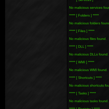
No malicious services fou
***** [ Folders ] *****
No malicious folders foun
***** [ Files ] *****
No malicious files found.
***** [ DLL ] *****
No malicious DLLs found.
***** [ WMI ] *****
No malicious WMI found.
***** [ Shortcuts ] *****
No malicious shortcuts fo
***** [ Tasks ] *****
No malicious tasks found.
***** [ Registry ] *****