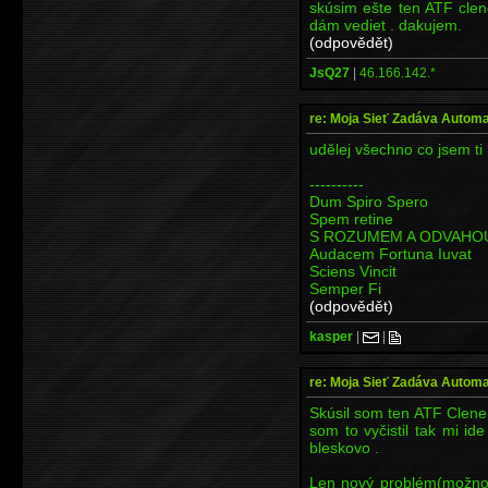
skúsim ešte ten ATF cle
dám vediet . dakujem.
(odpovědět)
JsQ27
|
46.166.142.*
re: Moja Sieť Zadáva Automa
udělej všechno co jsem ti
----------
Dum Spiro Spero
Spem retine
S ROZUMEM A ODVAHO
Audacem Fortuna Iuvat
Sciens Vincit
Semper Fi
(odpovědět)
kasper
|
|
re: Moja Sieť Zadáva Automa
Skúsil som ten ATF Clene
som to vyčistil tak mi id
bleskovo .
Len nový problém(možno 