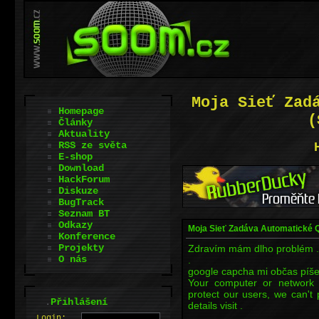
Moja Sieť Zad
Homepage
(
Články
Aktuality
RSS ze světa
E-shop
Download
HackForum
Diskuze
BugTrack
Seznam BT
Odkazy
Moja Sieť Zadáva Automatické Q
Konference
Projekty
Zdravím mám dlho problém .
O nás
.
google capcha mi občas píše
Your computer or network
protect our users, we can't
.
Přihlášení
details visit .
L
o
gin: