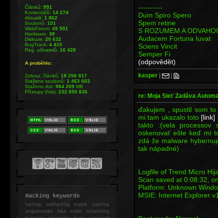
----------
Článků:
991
Komentářů:
14 274
Dum Spiro Spero
Aktualit:
1 862
Spem retine
Souborů:
151
WebForum:
49 501
S ROZUMEM A ODVAHO
Hardware:
38
Audacem Fortuna Iuvat
Diskuze:
20 632
BugTrack:
4 415
Sciens Vincit
Reg. uživatelů:
16 428
Semper Fi
(odpovědět)
A proběhlo:
kasper
|
|
Zobraz. článků:
18 256 817
Staženo souborů:
1 463 603
Staženo dat:
964 209
MB
Přístupy (hits):
232 850 836
re: Moja Sieť Zadáva Automa
ďakujem , spustil som to
mi tam ukazalo toto
[link]
takto :(vela processo
oskenovať ešte keď mi to
zdá že malware hybernuje
tak nápadné) .
Logfile of Trend Micro Hij
Scan saved at 0:08:32, on
Platform: Unknown Windo
MSIE: Internet Explorer 
Hacking keywords
hacking
webhacking exploit cracking
programování fake mailer lockpicking
bumpkey anonymity heslo password