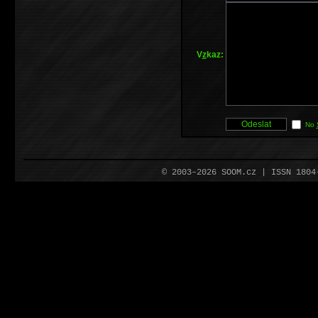
V
z
kaz:
No
© 2003–2026 SOOM.cz | ISSN 180