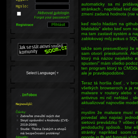
automaticky sa mi pridáv
H
e
slo:
stránkach , napríklad keď dá
Aktivovat
a
utologin
zmení zadaná hodnota (nie v
Forgot your password?
keď niečo hladám na github
Registrace
blablabla" alebo keď som na 
ma tam zastavil systém a nap
zablokovaý môj pokus o SQL i
takže som presvedčený že m
sam otvorí prieskumník. A
ktorý má názov nejakého e
spustení" mám všetko podozri
ten program ktorý to CMDčko 
ale je pravdepodobné.
Select Language
▼
Teraz tá horšia časť , v bro
všetkých browseroch a ja ne
malware v routery alebo v
.
Infobox
antivirus mi nič nehlási , s
aktualizovať najnovšie model
Nejnovější:
..
myslím že malware musí ma
Články:
Zabraňte zneužití svých dat
povedať ako najviac jednod
Skrytí oprávnění v Androidu (CVE-
sietovú prevádzku ? vôbec 
2019-2089)
jendoduchý spôsob.. btw e
Studie: Třetina českých e-shopů
stránky napríklad soom.c
má bezpečnostní problémy!
google,ig,fb atd fungujú vždy 
Aktuality: