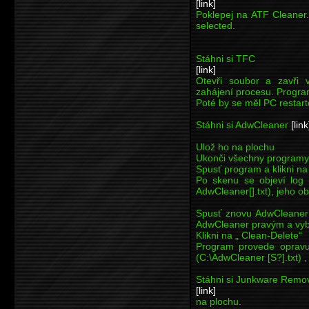
[link]
Poklepej na ATF Cleaner.e
selected.
Stáhni si TFC
[link]
Otevři soubor a zavři v
zahájení procesu. Progra
Poté by se měl PC restar
Stáhni si AdwCleaner
[link
Ulož ho na plochu
Ukonči všechny programy 
Spusť program a klikni na
Po skenu se objeví log 
AdwCleaner[].txt), jeho o
Spusť znovu AdwCleaner 
AdwCleaner pravým a vybe
Klikni na „ Clean-Delete“
Program provede opravu
(C:\AdwCleaner [S?].txt) ,
Stáhni si Junkware Remov
[link]
na plochu.