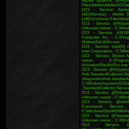
Adobe Systems, Incorpo
Files\Adobe\AdobeGCCli
O23 - Service: Adobe
(AGSService) - Adobe Sy
(x86)\Common Files\Ado
O23 - Service: @%Syst
Unknown owner - C:\Windo
O23 - Service: ASLDR
Computer Inc. - C:\Pro
Hotkey\AsLdrSrv.exe
O23 - Service: Intel(R) 
Intel Corporation - C:\W
O23 - Service: Device A
owner - C:\Progra
Activation\DevActSvc.exe
O23 - Service: @%Syste
Hub.StandardCollector.Se
(diagnosticshub.standa
C:\Windows\system32\Dia
.StandardCollector.Service
O23 - Service: @%System
Unknown owner - C:\Windo
O23 - Service: @oem8.
Framework Service 
C:\Windows\SysWOW64\es
O23 - Service: @%system
Unknown owner - C:\Windo
O23 - Service: Go