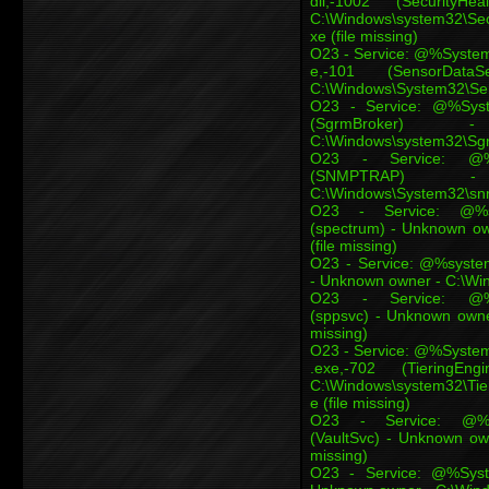
dll,-1002 (Security
C:\Windows\system32\Sec
xe (file missing)
O23 - Service: @%Syste
e,-101 (SensorDa
C:\Windows\System32\Sens
O23 - Service: @%Syst
(SgrmBroker
C:\Windows\system32\Sgrm
O23 - Service: @%Sys
(SNMPTRAP)
C:\Windows\System32\snmp
O23 - Service: @%sys
(spectrum) - Unknown ow
(file missing)
O23 - Service: @%system
- Unknown owner - C:\Win
O23 - Service: @%Sys
(sppsvc) - Unknown owne
missing)
O23 - Service: @%System
.exe,-702 (Tiering
C:\Windows\system32\Tie
e (file missing)
O23 - Service: @%Syst
(VaultSvc) - Unknown own
missing)
O23 - Service: @%Syst