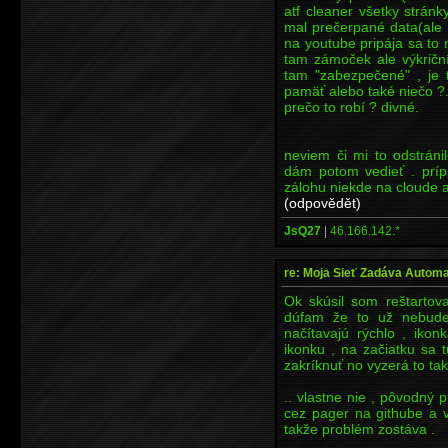
atf cleaner všetky strán
mal prečerpané data(ale 
na youtube pripája sa to
tam zámoček ale výkričn
tam "zabezpečené" , je 
pamäť alebo také niečo ?
prečo to robí ? divné.
neviem či mi to odstrán
dám potom vedieť . prí
zálohu niekde na cloude 
(odpovědět)
JsQ27
|
46.166.142.*
re: Moja Sieť Zadáva Automa
Ok skúsil som reštartova
dúfam že to už nebude 
načítavajú rýchlo , ikon
ikonku , na začiatku sa
zakríknuť no vyzerá to tak
.. vlastne nie , pôvodný 
cez pager na githube a v
takže problém zostáva .