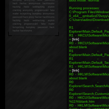
Boot mode: Normal
hack
hacker anonymous hackforums
hacking
heslo webhacking exploit
Running processes:
cracking anonymity programování fake
C:\Program Files\Window
mailer lockpicking bumpkey anonymous
0_x64__qmba6cd70vzyy
password hack proxy hacker hackforums
C:\Users\adino\Downloads
hacking heslo webhacking exploit
cracking programování fake mailer
R1 - HKCU\Soft
lockpicking bumpkey password hack
Explorer\Main,Default_
hacker
hackforums
R1 - HKCU\Software\Micr
=
[link]
R0 - HKCU\Software\Micro
about:blank
R1 - HKLM\Soft
Explorer\Main,Default_
R1 - HKLM\Soft
Explorer\Main,Default_S
R1 - HKLM\Software\Micr
=
[link]
R0 - HKLM\Software\Micro
about:blank
R0 - HKLM\Soft
Explorer\Search,SearchAs
R0 - HKLM\Soft
Explorer\Search,Customi
R0 - HKCU\Software\Micro
%11%\blank.htm
R0 - HKLM\Software\Micro