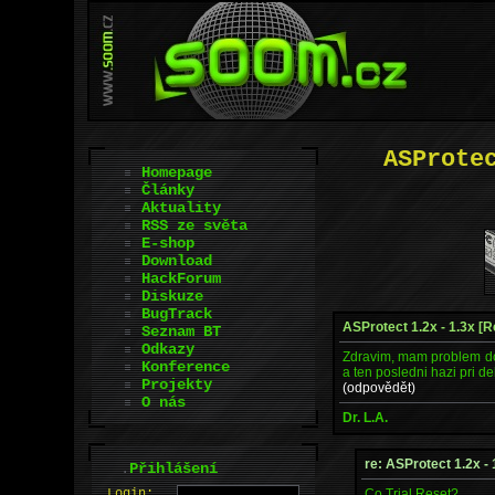
ASProte
Homepage
Články
Aktuality
RSS ze světa
E-shop
Download
HackForum
Diskuze
BugTrack
ASProtect 1.2x - 1.3x [R
Seznam BT
Odkazy
Zdravim, mam problem dos
Konference
a ten posledni hazi pri d
Projekty
(odpovědět)
O nás
Dr. L.A.
re: ASProtect 1.2x -
.
Přihlášení
Co Trial Reset?
L
o
gin: