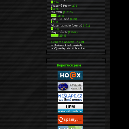
5 %
Placené Proxy
(278)
4 %
Síť TOR
(1 313)
18 %
Jiné P2P sítě
(185)
3 %
Vlastní zombie (botnet)
(491)
7 %
Jiný způsob
(1 842)
25 %
Celkem hlasovalo:
7 329
» Diskuze k této anketě
» Výsledky starších anket
.
Doporučujeme