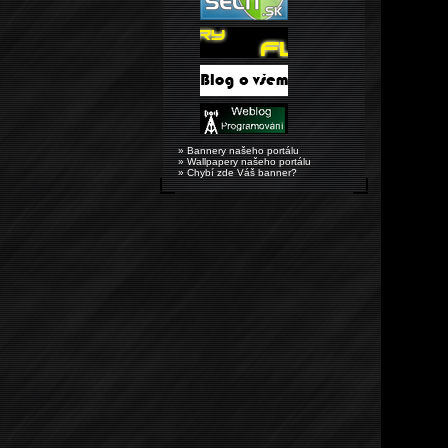
» Bannery našeho portálu
» Wallpapery našeho portálu
» Chybí zde Váš banner?