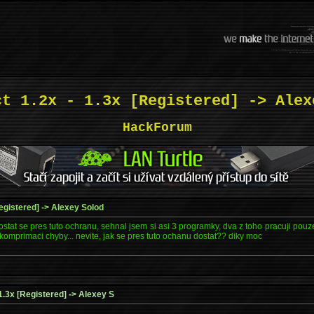
ct 1.2x - 1.3x [Registered] -> Alex
HackForum
egistered] -> Alexey Solod
tat se pres tuto ochranu, sehnal jsem si asi 3 programky, dva z toho pracuji pouz
ekomprimaci chyby... nevite, jak se pres tuto ochanu dostat?? diky moc
 1.3x [Registered] -> Alexey S