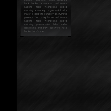
hack
hacker anonymous hackforums
hacking
heslo webhacking exploit
cracking anonymity programování fake
mailer lockpicking bumpkey anonymous
password hack proxy hacker hackforums
hacking heslo webhacking exploit
cracking programování fake mailer
lockpicking bumpkey password hack
hacker
hackforums