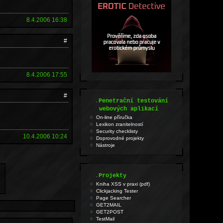
8.4.2006 16:38
#
8.4.2006 17:55
#
.
Penetrační testování
webových aplikací
On-line příručka
Lexikon zranitelností
Security checklisty
10.4.2006 10:24
Doprovodné projekty
Nástroje
.
Projekty
Kniha XSS v praxi (pdf)
Clickjacking Tester
Page Searcher
GET2MAIL
GET2POST
TestMail