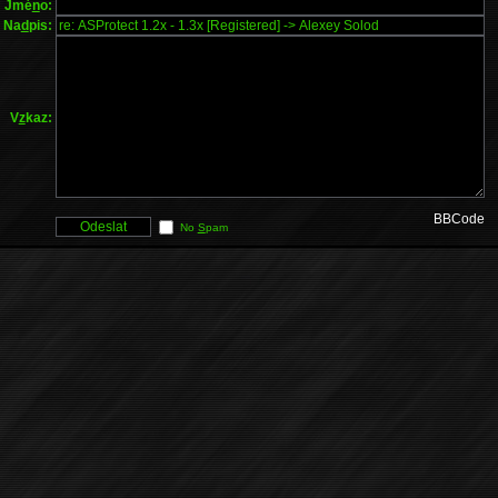
Jmé
n
o:
Na
d
pis:
V
z
kaz:
BBCode
No
S
pam