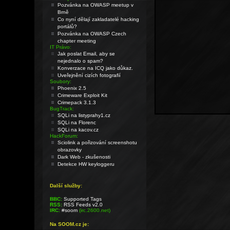
Pozvánka na OWASP meetup v
Brně
Co nyní dělají zakladatelé hacking
portálů?
Pozvánka na OWASP Czech
chapter meeting
IT Právo:
Jak poslat Email, aby se
nejednalo o spam?
Konverzace na ICQ jako důkaz.
Uveřejnění cizích fotografií
Soubory:
Phoenix 2.5
Crimeware Exploit Kit
Crimepack 3.1.3
BugTrack:
SQLi na listyprahy1.cz
SQLi na Florenc
SQLi na kacov.cz
HackForum:
Sciolink a pořizování screenshotu
obrazovky
Dark Web - zkušenosti
Detekce HW keyloggeru
Další služby:
BBC:
Supported Tags
RSS:
RSS Feeds v2.0
IRC:
#soom
(irc.2600.net)
Na SOOM.cz je: