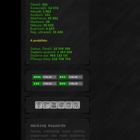
Článků:
991
Komentářů:
14 274
Aktualit:
1 862
Souborů:
151
WebForum:
49 501
Hardware:
38
Diskuze:
20 632
BugTrack:
4 415
Reg. uživatelů:
16 426
A proběhlo:
Zobraz. článků:
18 249 398
Staženo souborů:
1 463 526
Staženo dat:
964 143
MB
Přístupy (hits):
232 708 704
Hacking keywords
hacking
webhacking exploit cracking
programování fake mailer lockpicking
bumpkey anonymity heslo password