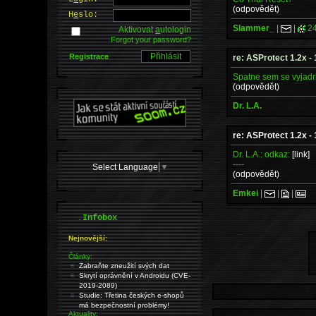
(odpovědět)
H
e
slo:
Slammer_
|
|
24
Aktivovat
a
utologin
Forgot your password?
Registrace
re: ASProtect 1.2x -
Spatne sem se vyjadri
(odpovědět)
Dr. L.A.
re: ASProtect 1.2x -
Dr. L.A.: odkaz:
[link]
----
Select Language
▼
(odpovědět)
Emkei
|
|
|
.
Infobox
Nejnovější:
Články:
Zabraňte zneužití svých dat
Skrytí oprávnění v Androidu (CVE-
2019-2089)
Studie: Třetina českých e-shopů
má bezpečnostní problémy!
Aktuality: