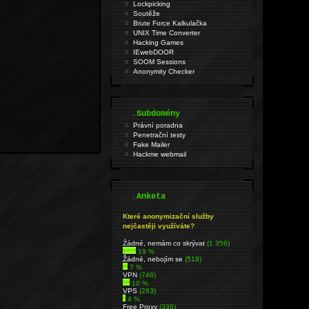
Lockpicking
Soutěže
Brute Force Kalkulačka
UNIX Time Converter
Hacking Games
IEwebDOOR
SOOM Sessions
Anonymity Checker
.
Subdomény
Právní poradna
Penetrační testy
Fake Mailer
Hackme webmail
.
Anketa
Které anonymizační služby
nejčastěji využíváte?
Źádné, nemám co skrývat
(1 356)
19 %
Žádné, nebojím se
(519)
7 %
VPN
(746)
10 %
VPS
(263)
4 %
Free Proxy
(336)