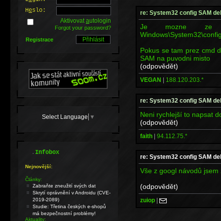
H
e
slo:
re: System32 config SAM de
Aktivovat
a
utologin
Je mozne ze z
Forgot your password?
Windows\System32\confi
Registrace
Pokus se tam prez cmd do
SAM na puvodni misto
(odpovědět)
VEGAN
|
188.120.203.*
re: System32 config SAM de
Neni rychlejší to napsat 
Select Language
▼
(odpovědět)
faith
|
94.112.75.*
.
Infobox
re: System32 config SAM de
Nejnovější:
Vše z googl návodů jsem 
Články:
(odpovědět)
Zabraňte zneužití svých dat
Skrytí oprávnění v Androidu (CVE-
zuiop
|
2019-2089)
Studie: Třetina českých e-shopů
má bezpečnostní problémy!
Aktuality: