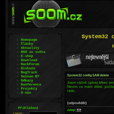
System32 
Homepage
Články
Aktuality
RSS ze světa
E-shop
Download
HackForum
Diskuze
BugTrack
System32 config SAM delete
Seznam BT
Odkazy
Jsem vážně úplnej blbec sm
Konference
Nevím co mám dělat, počít
Projekty
radu.
O nás
(odpovědět)
.
Přihlášení
zuiop
|
L
o
gin: