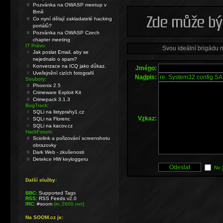
Pozvánka na OWASP meetup v
Brně
Co nyní dělají zakladatelé hacking
portálů?
Pozvánka na OWASP Czech
chapter meeting
IT Právo:
Svou ideální brigádu 
Jak poslat Email, aby se
nejednalo o spam?
Konverzace na ICQ jako důkaz.
Jmé
n
o:
Uveřejnění cizích fotografií
Na
d
pis:
Soubory:
Phoenix 2.5
Crimeware Exploit Kit
Crimepack 3.1.3
BugTrack:
SQLi na listyprahy1.cz
V
z
kaz:
SQLi na Florenc
SQLi na kacov.cz
HackForum:
Sciolink a pořizování screenshotu
obrazovky
Dark Web - zkušenosti
Detekce HW keyloggeru
No
Další služby:
BBC:
Supported Tags
RSS:
RSS Feeds v2.0
IRC:
#soom
(irc.2600.net)
Na SOOM.cz je: