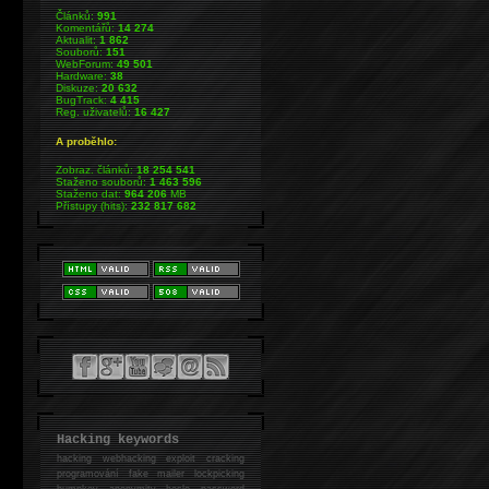
Článků:
991
Komentářů:
14 274
Aktualit:
1 862
Souborů:
151
WebForum:
49 501
Hardware:
38
Diskuze:
20 632
BugTrack:
4 415
Reg. uživatelů:
16 427
A proběhlo:
Zobraz. článků:
18 254 541
Staženo souborů:
1 463 596
Staženo dat:
964 206
MB
Přístupy (hits):
232 817 682
Hacking keywords
hacking
webhacking exploit cracking
programování fake mailer lockpicking
bumpkey anonymity heslo password