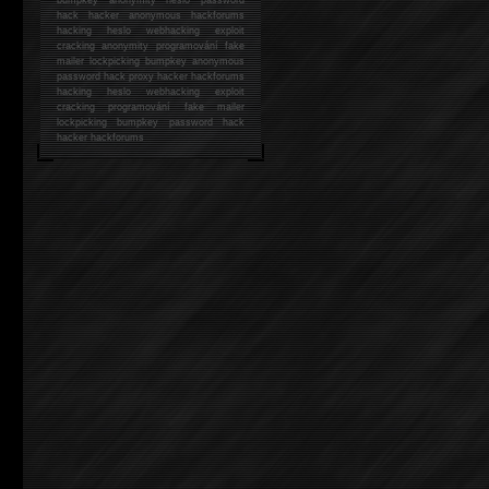
hack
hacker anonymous hackforums
hacking
heslo webhacking exploit
cracking anonymity programování fake
mailer lockpicking bumpkey anonymous
password hack proxy hacker hackforums
hacking heslo webhacking exploit
cracking programování fake mailer
lockpicking bumpkey password hack
hacker
hackforums