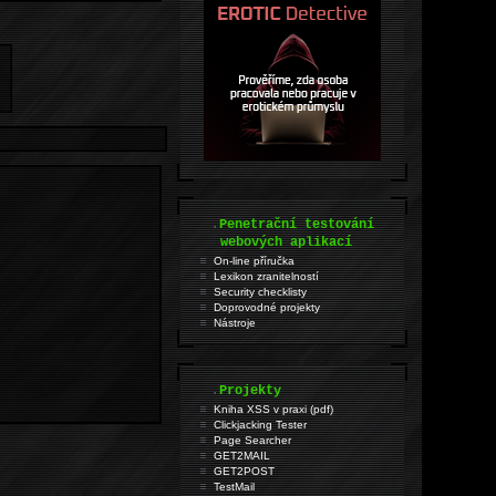
.
Penetrační testování
webových aplikací
On-line příručka
Lexikon zranitelností
Security checklisty
Doprovodné projekty
Nástroje
.
Projekty
Kniha XSS v praxi (pdf)
Clickjacking Tester
Page Searcher
GET2MAIL
GET2POST
TestMail