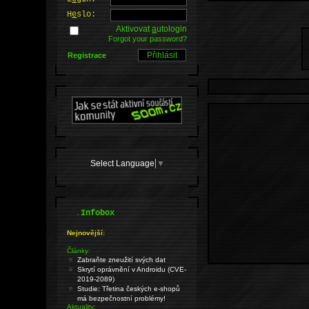
H
e
slo:
Aktivovat
a
utologin
Forgot your password?
Registrace
Select Language
▼
.
Infobox
Nejnovější:
Články:
Zabraňte zneužití svých dat
Skrytí oprávnění v Androidu (CVE-
2019-2089)
Studie: Třetina českých e-shopů
má bezpečnostní problémy!
Aktuality: