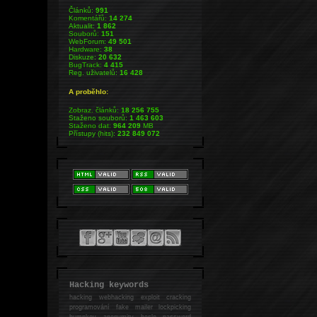
Článků:
991
Komentářů:
14 274
Aktualit:
1 862
Souborů:
151
WebForum:
49 501
Hardware:
38
Diskuze:
20 632
BugTrack:
4 415
Reg. uživatelů:
16 428
A proběhlo:
Zobraz. článků:
18 256 755
Staženo souborů:
1 463 603
Staženo dat:
964 209
MB
Přístupy (hits):
232 849 072
Hacking keywords
hacking
webhacking exploit cracking
programování fake mailer lockpicking
bumpkey anonymity heslo password