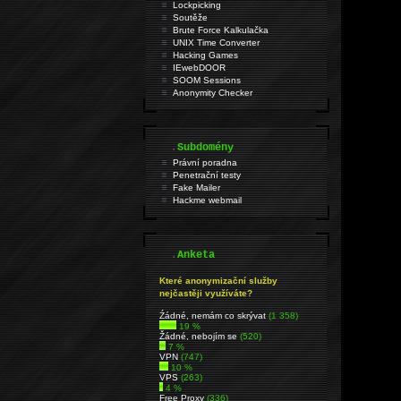
Lockpicking
Soutěže
Brute Force Kalkulačka
UNIX Time Converter
Hacking Games
IEwebDOOR
SOOM Sessions
Anonymity Checker
.
Subdomény
Právní poradna
Penetrační testy
Fake Mailer
Hackme webmail
.
Anketa
Které anonymizační služby
nejčastěji využíváte?
Źádné, nemám co skrývat
(1 358)
19 %
Žádné, nebojím se
(520)
7 %
VPN
(747)
10 %
VPS
(263)
4 %
Free Proxy
(336)