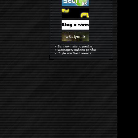
» Bannery našeho portálu
» Wallpapery našeho portálu
» Chybí zde Váš banner?