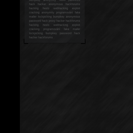
hack
hacker anonymous hackforums
hacking
heslo webhacking exploit
cracking anonymity programování fake
mailer lockpicking bumpkey anonymous
password hack proxy hacker hackforums
hacking heslo webhacking exploit
cracking programování fake mailer
lockpicking bumpkey password hack
hacker
hackforums