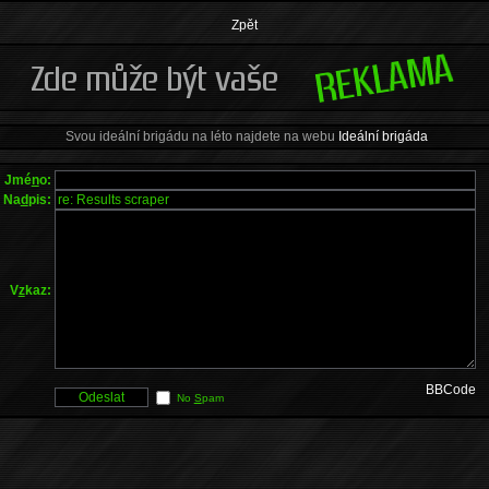
Zpět
Svou ideální brigádu na léto najdete na webu
Ideální brigáda
Jmé
n
o:
Na
d
pis:
V
z
kaz:
BBCode
No
S
pam