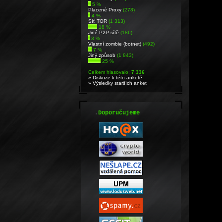
5 %
Placené Proxy
(278)
4 %
Síť TOR
(1 313)
18 %
Jiné P2P sítě
(186)
3 %
Vlastní zombie (botnet)
(492)
7 %
Jiný způsob
(1 843)
25 %
Celkem hlasovalo:
7 336
» Diskuze k této anketě
» Výsledky starších anket
.
Doporučujeme