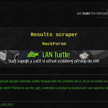
Results scraper
HackForum
ovať google výsledky, všetko funguje ako má, problém ale je, že sa mi nedarí sc
 to obísť? Riešim to cez file_get_contents() a skúšam aj nastavovať user agentov a
5.105.210.*