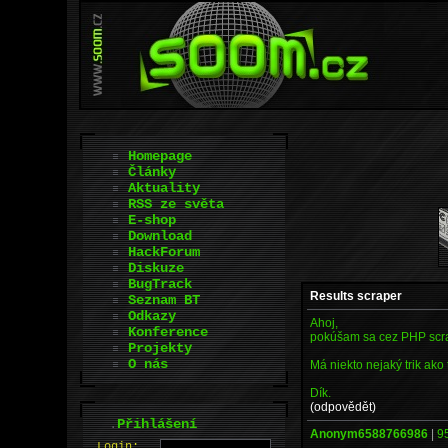
Homepage
Články
Aktuality
RSS ze světa
E-shop
Download
HackForum
Diskuze
BugTrack
Results scraper
Seznam BT
Odkazy
Ahoj,
Konference
pokúšam sa cez PHP scrap
Projekty
O nás
Má niekto nejaký trik ako
Dík.
(odpovědět)
.
Přihlášení
Anonym6588766986
|
9
L
o
gin: