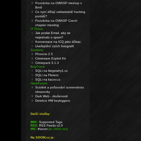
Pozvánka na OWASP meetup v
Brně
Co nyní dělají zakladatelé hacking
portálů?
Pozvánka na OWASP Czech
chapter meeting
IT Právo:
Jak poslat Email, aby se
nejednalo o spam?
Konverzace na ICQ jako důkaz.
Uveřejnění cizích fotografií
Soubory:
Phoenix 2.5
Crimeware Exploit Kit
Crimepack 3.1.3
BugTrack:
SQLi na listyprahy1.cz
SQLi na Florenc
SQLi na kacov.cz
HackForum:
Sciolink a pořizování screenshotu
obrazovky
Dark Web - zkušenosti
Detekce HW keyloggeru
Další služby:
BBC:
Supported Tags
RSS:
RSS Feeds v2.0
IRC:
#soom
(irc.2600.net)
Na SOOM.cz je: