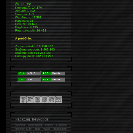
Článků:
991
Komentářů:
14 274
Aktualit:
1 862
Souborů:
151
WebForum:
49 501
Hardware:
38
Diskuze:
20 632
BugTrack:
4 415
Reg. uživatelů:
16 428
A proběhlo:
Zobraz. článků:
18 256 837
Staženo souborů:
1 463 603
Staženo dat:
964 209
MB
Přístupy (hits):
232 851 265
Hacking keywords
hacking
webhacking exploit cracking
programování fake mailer lockpicking
bumpkey anonymity heslo password