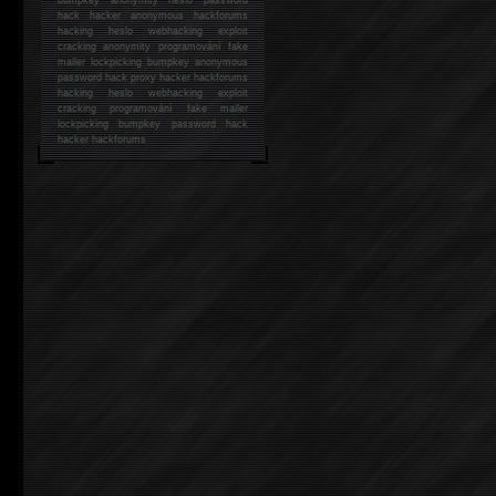
hack
hacker anonymous hackforums
hacking
heslo webhacking exploit
cracking anonymity programování fake
mailer lockpicking bumpkey anonymous
password hack proxy hacker hackforums
hacking heslo webhacking exploit
cracking programování fake mailer
lockpicking bumpkey password hack
hacker
hackforums