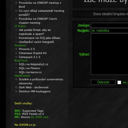
Pozvánka na OWASP meetup v
Brně
Co nyní dělají zakladatelé hacking
Svou ideální brigádu 
portálů?
Pozvánka na OWASP Czech
chapter meeting
Jmé
n
o:
IT Právo:
Jak poslat Email, aby se
Na
d
pis:
nejednalo o spam?
Konverzace na ICQ jako důkaz.
Uveřejnění cizích fotografií
Soubory:
Phoenix 2.5
Crimeware Exploit Kit
V
z
kaz:
Crimepack 3.1.3
BugTrack:
SQLi na listyprahy1.cz
SQLi na Florenc
SQLi na kacov.cz
HackForum:
Sciolink a pořizování screenshotu
No
obrazovky
Dark Web - zkušenosti
Detekce HW keyloggeru
Další služby:
BBC:
Supported Tags
RSS:
RSS Feeds v2.0
IRC:
#soom
(irc.2600.net)
Na SOOM.cz je: