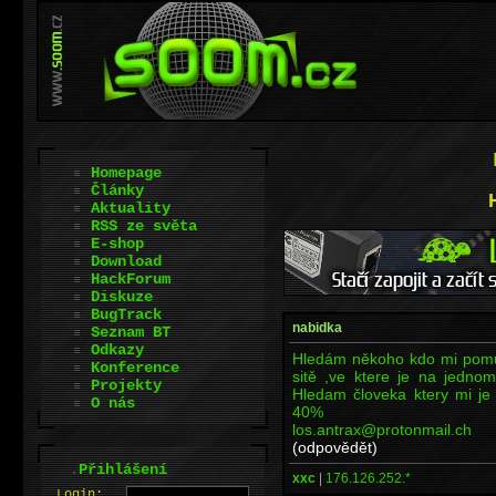
Homepage
Články
Aktuality
RSS ze světa
E-shop
Download
HackForum
Diskuze
BugTrack
nabidka
Seznam BT
Odkazy
Hledám někoho kdo mi pomu
Konference
sitě ,ve ktere je na jedn
Projekty
Hledam človeka ktery mi j
O nás
40%
los.antrax@protonmail.ch
(odpovědět)
.
Přihlášení
xxc
|
176.126.252.*
L
o
gin: