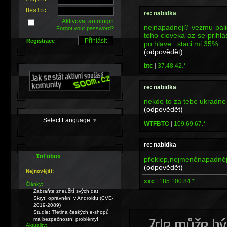
H
e
slo:
re: nabidka
Aktivovat
a
utologin
nejnapadneji? vezmu pal
Forgot your password?
toho cloveka az se prihl
Registrace
po hlave.. staci mi 35%
(odpovědět)
btc
|
37.48.42.*
re: nabidka
nekdo to za tebe ukradne
(odpovědět)
Select Language
▼
WTFBTC
|
109.69.67.*
re: nabidka
.
Infobox
překlep,nejmeněnapadněj
(odpovědět)
Nejnovější:
xxc
|
185.100.84.*
Články:
Zabraňte zneužití svých dat
Skrytí oprávnění v Androidu (CVE-
2019-2089)
Studie: Třetina českých e-shopů
má bezpečnostní problémy!
Aktuality: