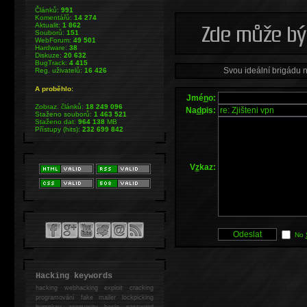
Článků:
991
Komentářů:
14 274
Aktualit:
1 862
Souborů:
151
WebForum:
49 501
Hardware:
38
Diskuze:
20 632
BugTrack:
4 415
Svou ideální brigádu 
Reg. uživatelů:
16 426
A proběhlo:
Jmé
n
o:
Zobraz. článků:
18 249 096
Na
d
pis:
Staženo souborů:
1 463 521
Staženo dat:
964 138
MB
Přístupy (hits):
232 699 842
V
z
kaz:
No
Hacking keywords
hacking
webhacking exploit cracking
programování fake mailer lockpicking
bumpkey anonymity heslo password