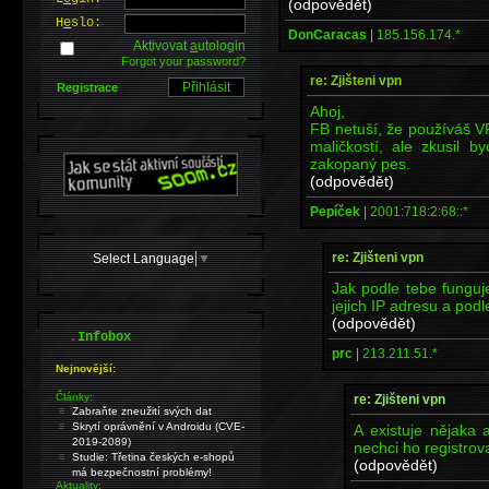
(odpovědět)
H
e
slo:
DonCaracas
|
185.156.174.*
Aktivovat
a
utologin
Forgot your password?
re: Zjišteni vpn
Registrace
Ahoj,
FB netuší, že používáš V
maličkostí, ale zkusil b
zakopaný pes.
(odpovědět)
Pepíček
|
2001:718:2:68::*
re: Zjišteni vpn
Select Language
▼
Jak podle tebe fungu
jejich IP adresu a pod
(odpovědět)
.
Infobox
prc
|
213.211.51.*
Nejnovější:
Články:
re: Zjišteni vpn
Zabraňte zneužití svých dat
Skrytí oprávnění v Androidu (CVE-
A existuje nějaka 
2019-2089)
nechci ho registrova
Studie: Třetina českých e-shopů
(odpovědět)
má bezpečnostní problémy!
Aktuality: