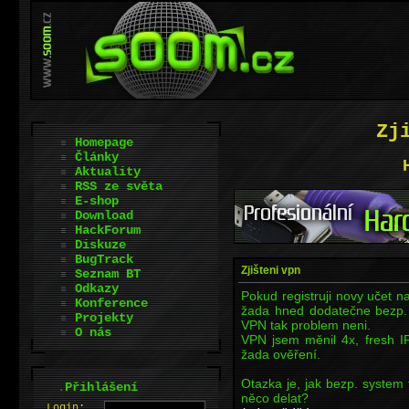
Zj
Homepage
Články
Aktuality
RSS ze světa
E-shop
Download
HackForum
Diskuze
BugTrack
Zjišteni vpn
Seznam BT
Odkazy
Pokud registruji novy učet n
Konference
žada hned dodatečne bezp. 
Projekty
VPN tak problem neni.
O nás
VPN jsem měnil 4x, fresh I
žada ověření.
Otazka je, jak bezp. system
.
Přihlášení
něco delat?
L
o
gin: