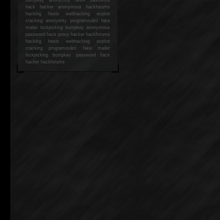
hack
hacker anonymous hackforums
hacking
heslo webhacking exploit
cracking anonymity programování fake
mailer lockpicking bumpkey anonymous
password hack proxy hacker hackforums
hacking heslo webhacking exploit
cracking programování fake mailer
lockpicking bumpkey password hack
hacker
hackforums