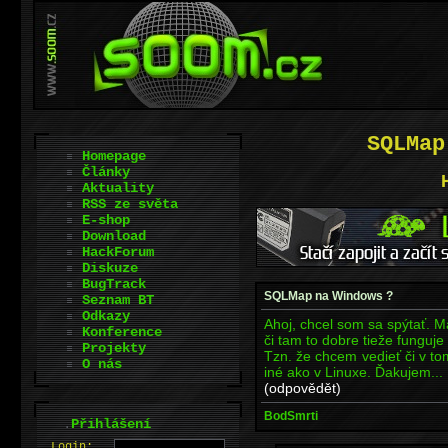
SQLMap
Homepage
Články
Aktuality
RSS ze světa
E-shop
Download
HackForum
Diskuze
BugTrack
SQLMap na Windows ?
Seznam BT
Odkazy
Ahoj, chcel som sa spýtať.
Konference
či tam to dobre tieže funguje
Projekty
Tzn. že chcem vedieť či v 
O nás
iné ako v Linuxe. Ďakujem...
(odpovědět)
BodSmrti
.
Přihlášení
L
o
gin: