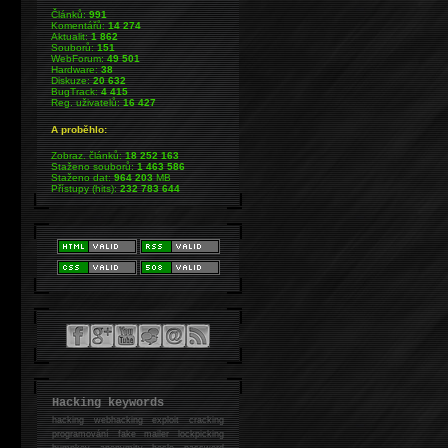
Článků:
991
Komentářů:
14 274
Aktualit:
1 862
Souborů:
151
WebForum:
49 501
Hardware:
38
Diskuze:
20 632
BugTrack:
4 415
Reg. uživatelů:
16 427
A proběhlo:
Zobraz. článků:
18 252 163
Staženo souborů:
1 463 586
Staženo dat:
964 203
MB
Přístupy (hits):
232 783 644
Hacking keywords
hacking
webhacking exploit cracking
programování fake mailer lockpicking
bumpkey anonymity heslo password