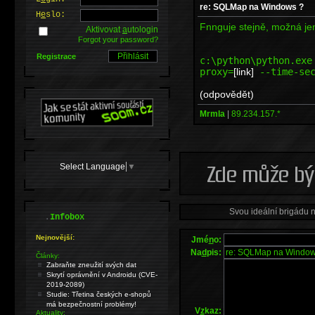
re: SQLMap na Windows ?
H
e
slo:
Fnnguje stejně, možná jen 
Aktivovat
a
utologin
Forgot your password?
Registrace
c:\python\python.exe
proxy=
[link]
--time-sec
(odpovědět)
Mrmla
|
89.234.157.*
Select Language
▼
Svou ideální brigádu 
.
Infobox
Nejnovější:
Jmé
n
o:
Na
d
pis:
Články:
Zabraňte zneužití svých dat
Skrytí oprávnění v Androidu (CVE-
2019-2089)
Studie: Třetina českých e-shopů
má bezpečnostní problémy!
V
z
kaz:
Aktuality: