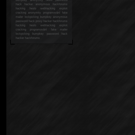
hack
hacker anonymous hackforums
hacking
heslo webhacking exploit
cracking anonymity programování fake
mailer lockpicking bumpkey anonymous
password hack proxy hacker hackforums
hacking heslo webhacking exploit
cracking programování fake mailer
lockpicking bumpkey password hack
hacker
hackforums