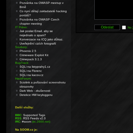
Pozvánka na OWASP meetup v
Brně
Co nyní dělají zakladatelé hacking
portálů?
Pozvánka na OWASP Czech
chapter meeting
IT Právo:
No
Jak poslat Email, aby se
nejednalo o spam?
Konverzace na ICQ jako důkaz.
Uveřejnění cizích fotografií
Soubory:
Phoenix 2.5
Crimeware Exploit Kit
Crimepack 3.1.3
BugTrack:
SQLi na listyprahy1.cz
SQLi na Florenc
SQLi na kacov.cz
HackForum:
Sciolink a pořizování screenshotu
obrazovky
Dark Web - zkušenosti
Detekce HW keyloggeru
Další služby:
BBC:
Supported Tags
RSS:
RSS Feeds v2.0
IRC:
#soom
(irc.2600.net)
Na SOOM.cz je: