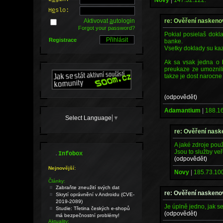
H
e
slo:
re: Ověření naskeno
Aktivovat
a
utologin
Forgot your password?
Pokial posielaš dokl
Registrace
banke.
Vsetky doklady su kaz
Ak sa vsak jedna o b
preukaze ze umoznili
takze je dost narocne 
(odpovědět)
Adamantium
|
188.16
Select Language
▼
re: Ověření nask
A jaké zdroje použ
Jsou to služby ve
.
Infobox
(odpovědět)
Nejnovější:
Novy
|
185.73.100
Články:
Zabraňte zneužití svých dat
re: Ověření naskeno
Skrytí oprávnění v Androidu (CVE-
2019-2089)
Je úplně jedno, jak se
Studie: Třetina českých e-shopů
(odpovědět)
má bezpečnostní problémy!
Aktuality: