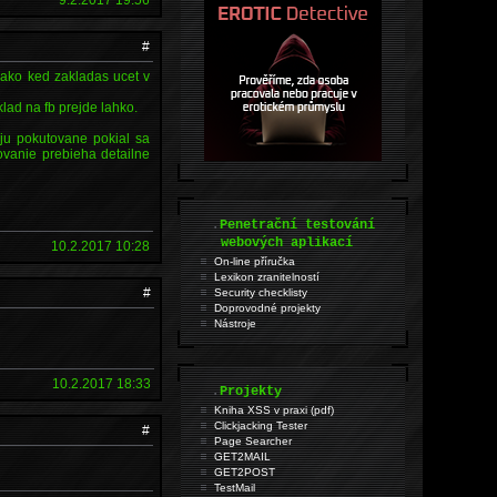
#
 ako ked zakladas ucet v
lad na fb prejde lahko.
aju pokutovane pokial sa
ovanie prebieha detailne
.
Penetrační testování
webových aplikací
10.2.2017 10:28
On-line příručka
Lexikon zranitelností
#
Security checklisty
Doprovodné projekty
Nástroje
10.2.2017 18:33
.
Projekty
Kniha XSS v praxi (pdf)
Clickjacking Tester
#
Page Searcher
GET2MAIL
GET2POST
TestMail