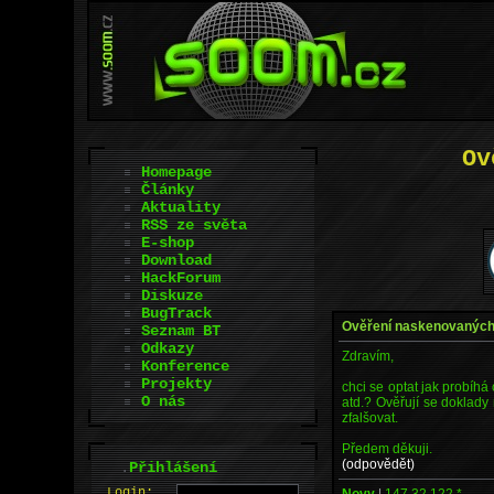
Ov
Homepage
Články
Aktuality
RSS ze světa
E-shop
Download
HackForum
Diskuze
BugTrack
Ověření naskenovaných 
Seznam BT
Odkazy
Zdravím,
Konference
Projekty
chci se optat jak probíhá
O nás
atd.? Ověřují se doklady
zfalšovat.
Předem děkuji.
(odpovědět)
.
Přihlášení
L
o
gin:
Novy
|
147.32.122.*