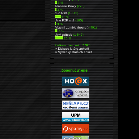
5 %
Placené Proxy
(278)
4 %
Síť TOR
(1 313)
18 %
Jiné P2P sítě
(185)
3 %
Vlastní zombie (botnet)
(491)
7 %
Jiný způsob
(1 842)
25 %
Celkem hlasovalo:
7 329
» Diskuze k této anketě
» Výsledky starších anket
.
Doporučujeme