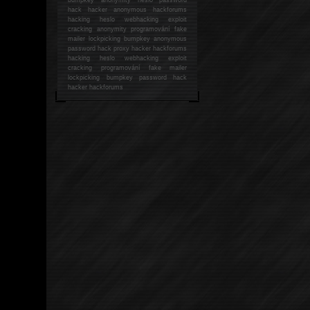
hack
hacker anonymous hackforums
hacking
heslo webhacking exploit
cracking anonymity programování fake
mailer lockpicking bumpkey anonymous
password hack proxy hacker hackforums
hacking heslo webhacking exploit
cracking programování fake mailer
lockpicking bumpkey password hack
hacker
hackforums