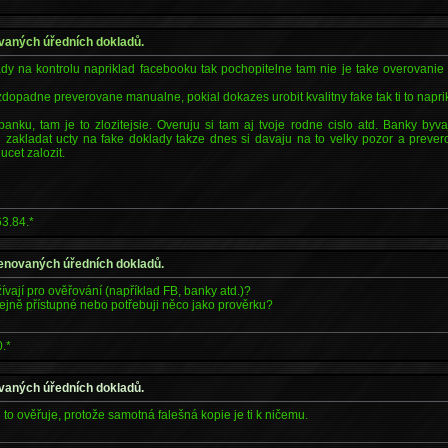
vaných úředních dokladů.
ady na kontrolu napriklad facebooku tak pochopitelne tam nie je take overovanie
dopadne preverovane manualne, pokial dokazes urobit kvalitny fake tak ti to naprik
anku, tam je to zlozitejsie. Overuju si tam aj tvoje rodne cislo atd. Banky byv
 zakladat ucty na fake doklady takze dnes si davaju na to velky pozor a prever
ucet zalozit.
3.84.*
enovaných úředních dokladů.
ívají pro ověřování (například FB, banky atd.)?
řejně přístupné nebo potřebuji něco jako prověrku?
.*
vaných úředních dokladů.
 to ověřuje, protože samotná falešná kopie je ti k ničemu.