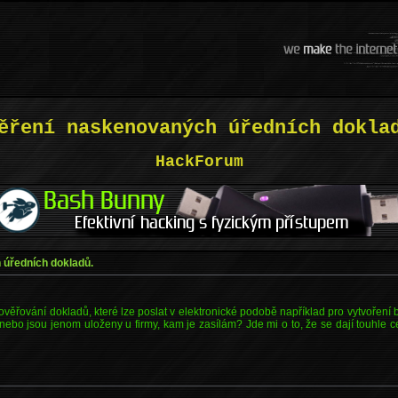
ěření naskenovaných úředních dokla
HackForum
úředních dokladů.
 ověřování dokladů, které lze poslat v elektronické podobě například pro vytvoření
 nebo jsou jenom uloženy u firmy, kam je zasílám? Jde mi o to, že se dají touhle