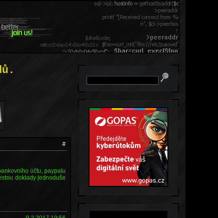
dů.
#
 bankovního účtu, paypalu
 cestou doklady jednoduše
9.2.2017 19:56