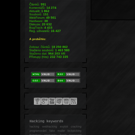
Článků:
991
Komentářů:
14 274
Aktualit:
1 862
Souborů:
151
WebForum:
49 501
Hardware:
38
Diskuze:
20 632
BugTrack:
4 415
Reg. uživatelů:
16 427
A proběhlo:
Zobraz. článků:
18 250 862
Staženo souborů:
1 463 580
Staženo dat:
964 203
MB
Přístupy (hits):
232 743 335
Hacking keywords
hacking
webhacking exploit cracking
programování fake mailer lockpicking
bumpkey anonymity heslo password