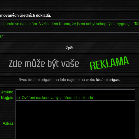
enovaných úředních dokladů.
no, proto se nato ptám. A vzhledem k tomu, že jsem nebyl schopný nic vygooglit. T
.*
Zpět
Svou ideální brigádu na léto najdete na webu
Ideální brigáda
Jmé
n
o:
Na
d
pis:
V
z
kaz: