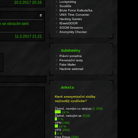
Lockpicking
10.2.2017 20:16
Soutěže
Brute Force Kalkulačka
UNIX Time Converter
#
Hacking Games
ak se obracím sem.
IEwebDOOR
SOOM Sessions
Anonymity Checker
11.2.2017 21:21
.
Subdomény
Právní poradna
Penetrační testy
Fake Mailer
Hackme webmail
.
Anketa
Které anonymizační služby
nejčastěji využíváte?
Źádné, nemám co skrývat
(1 356)
19 %
Žádné, nebojím se
(519)
7 %
VPN
(746)
10 %
VPS
(263)
4 %
Free Proxy
(336)