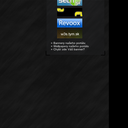
» Bannery našeho portálu
» Wallpapery našeho portálu
» Chybí zde Váš banner?