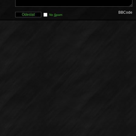
BBCode
No
S
pam