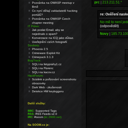
prc
|
213.211.51.*
Pozvánka na OWASP meetup v
Brně
Co nyní dělají zakladatelé hacking
re: Ověření nask
portálů?
Pozvánka na OWASP Czech
No mě to není jed
chapter meeting
(odpovědět)
IT Právo:
Jak poslat Email, aby se
Novy
|
185.73.100
nejednalo o spam?
Konverzace na ICQ jako důkaz.
Uveřejnění cizích fotografií
Soubory:
Phoenix 2.5
Crimeware Exploit Kit
Crimepack 3.1.3
BugTrack:
SQLi na listyprahy1.cz
SQLi na Florenc
SQLi na kacov.cz
HackForum:
Sciolink a pořizování screenshotu
obrazovky
Dark Web - zkušenosti
Detekce HW keyloggeru
Další služby:
BBC:
Supported Tags
RSS:
RSS Feeds v2.0
IRC:
#soom
(irc.2600.net)
Na SOOM.cz je: