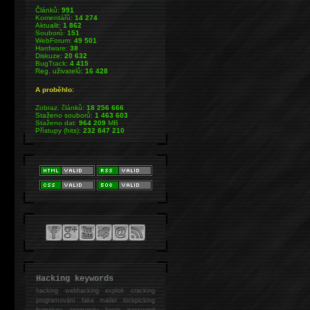
Článků:
991
Komentářů:
14 274
Aktualit:
1 862
Souborů:
151
WebForum:
49 501
Hardware:
38
Diskuze:
20 632
BugTrack:
4 415
Reg. uživatelů:
16 428
A proběhlo:
Zobraz. článků:
18 256 666
Staženo souborů:
1 463 603
Staženo dat:
964 209
MB
Přístupy (hits):
232 847 210
Hacking keywords
hacking
webhacking exploit cracking
programování fake mailer lockpicking
bumpkey anonymity heslo password