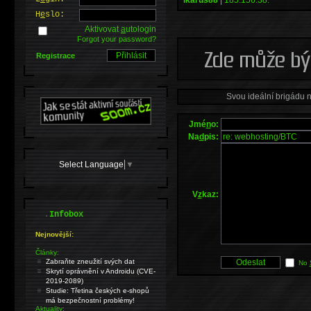
H
e
slo:
Aktivovat
a
utologin
Forgot your password?
Registrace
Svou ideální brigádu 
Jmé
n
o:
Na
d
pis:
Select Language
▼
V
z
kaz:
.
Infobox
Nejnovější:
Články:
Zabraňte zneužití svých dat
No
Skrytí oprávnění v Androidu (CVE-
2019-2089)
Studie: Třetina českých e-shopů
má bezpečnostní problémy!
Aktuality: