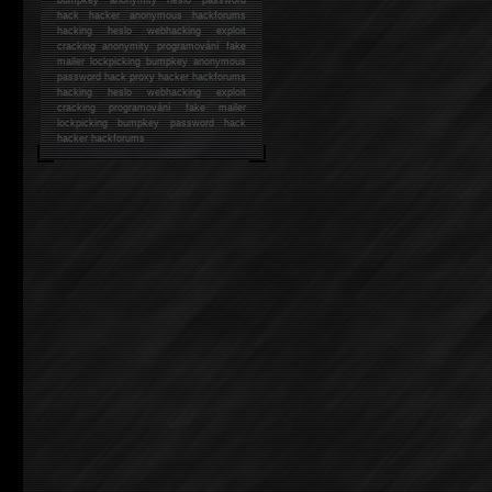
hack
hacker anonymous hackforums
hacking
heslo webhacking exploit
cracking anonymity programování fake
mailer lockpicking bumpkey anonymous
password hack proxy hacker hackforums
hacking heslo webhacking exploit
cracking programování fake mailer
lockpicking bumpkey password hack
hacker
hackforums