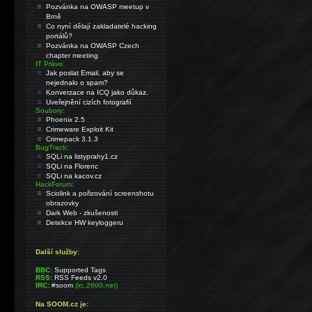
Pozvánka na OWASP meetup v
Brně
Co nyní dělají zakladatelé hacking
portálů?
Pozvánka na OWASP Czech
chapter meeting
IT Právo:
Jak poslat Email, aby se
nejednalo o spam?
Konverzace na ICQ jako důkaz.
Uveřejnění cizích fotografií
Soubory:
Phoenix 2.5
Crimeware Exploit Kit
Crimepack 3.1.3
BugTrack:
SQLi na listyprahy1.cz
SQLi na Florenc
SQLi na kacov.cz
HackForum:
Sciolink a pořizování screenshotu
obrazovky
Dark Web - zkušenosti
Detekce HW keyloggeru
Další služby:
BBC:
Supported Tags
RSS:
RSS Feeds v2.0
IRC:
#soom
(irc.2600.net)
Na SOOM.cz je: