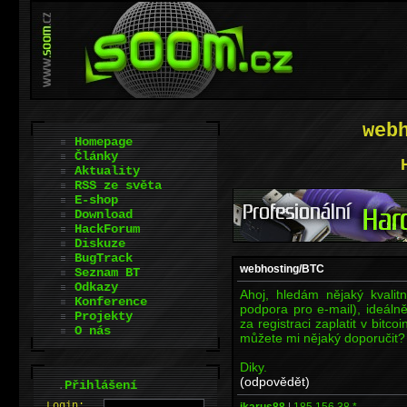
web
Homepage
Články
Aktuality
RSS ze světa
E-shop
Download
HackForum
Diskuze
BugTrack
webhosting/BTC
Seznam BT
Odkazy
Ahoj, hledám nějaký kvalit
Konference
podpora pro e-mail), ideáln
Projekty
za registraci zaplatit v bit
O nás
můžete mi nějaký doporučit?
Diky.
(odpovědět)
.
Přihlášení
L
o
gin:
ikarus88
|
185.156.38.*