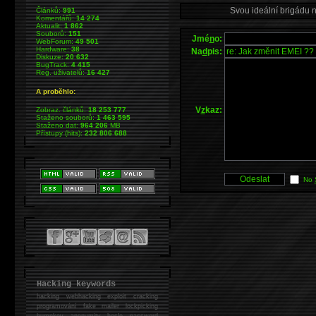
Svou ideální brigádu 
Článků:
991
Komentářů:
14 274
Aktualit:
1 862
Souborů:
151
Jmé
n
o:
WebForum:
49 501
Hardware:
38
Na
d
pis:
Diskuze:
20 632
BugTrack:
4 415
Reg. uživatelů:
16 427
A proběhlo:
V
z
kaz:
Zobraz. článků:
18 253 777
Staženo souborů:
1 463 595
Staženo dat:
964 206
MB
Přístupy (hits):
232 806 688
No
Hacking keywords
hacking
webhacking exploit cracking
programování fake mailer lockpicking
bumpkey anonymity heslo password