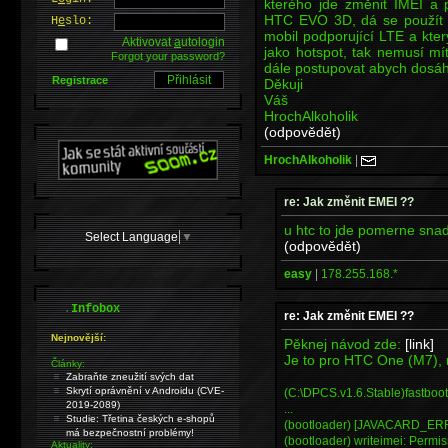
kterého jde změnit IMEI a 
HTC EVO 3D, dá se použít k 
H
e
slo:
mobil podporující LTE a kter
Aktivovat
a
utologin
jako hotspot, tak nemusí mí
Forgot your password?
dále postupovat abych dosá
Registrace
Děkuji
Váš
HrochAlkoholik
(odpovědět)
HrochAlkoholik
|
re: Jak změnit EMEI ??
u htc to jde pomerne sna
Select Language
▼
(odpovědět)
easy
|
178.255.168.*
.
Infobox
re: Jak změnit EMEI ??
Nejnovější:
Pěknej návod zde:
[link]
Je to pro HTC One (M7), m
Články:
Zabraňte zneužití svých dat
Skrytí oprávnění v Androidu (CVE-
(C:\DPCS.v1.6.Stable)fastboo
2019-2089)
...
Studie: Třetina českých e-shopů
(bootloader) [JAVACARD_ERR]
má bezpečnostní problémy!
(bootloader) writeimei: Permis
Aktuality: