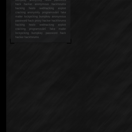
hack
hacker anonymous hackforums
hacking
heslo webhacking exploit
cracking anonymity programování fake
mailer lockpicking bumpkey anonymous
password hack proxy hacker hackforums
hacking heslo webhacking exploit
cracking programování fake mailer
lockpicking bumpkey password hack
hacker
hackforums