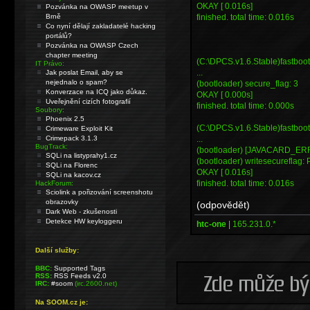
OKAY [ 0.016s]
Pozvánka na OWASP meetup v
finished. total time: 0.016s
Brně
Co nyní dělají zakladatelé hacking
portálů?
Pozvánka na OWASP Czech
chapter meeting
(C:\DPCS.v1.6.Stable)fastboo
IT Právo:
...
Jak poslat Email, aby se
nejednalo o spam?
(bootloader) secure_flag: 3
Konverzace na ICQ jako důkaz.
OKAY [ 0.000s]
Uveřejnění cizích fotografií
finished. total time: 0.000s
Soubory:
Phoenix 2.5
(C:\DPCS.v1.6.Stable)fastboot
Crimeware Exploit Kit
...
Crimepack 3.1.3
BugTrack:
(bootloader) [JAVACARD_ERR]
SQLi na listyprahy1.cz
(bootloader) writesecureflag:
SQLi na Florenc
OKAY [ 0.016s]
SQLi na kacov.cz
finished. total time: 0.016s
HackForum:
Sciolink a pořizování screenshotu
obrazovky
(odpovědět)
Dark Web - zkušenosti
Detekce HW keyloggeru
htc-one
|
165.231.0.*
Další služby:
BBC:
Supported Tags
RSS:
RSS Feeds v2.0
IRC:
#soom
(irc.2600.net)
Na SOOM.cz je: