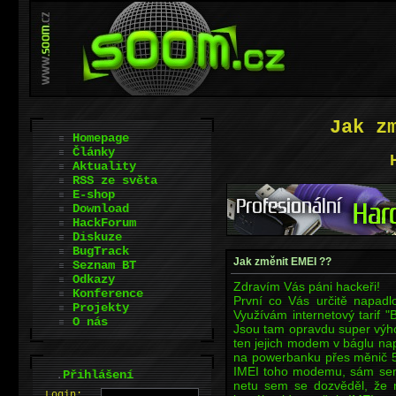
Jak z
Homepage
Články
Aktuality
RSS ze světa
E-shop
Download
HackForum
Diskuze
BugTrack
Jak změnit EMEI ??
Seznam BT
Odkazy
Zdravím Vás páni hackeři!
Konference
První co Vás určitě napadlo
Projekty
Využívám internetový tarif "
O nás
Jsou tam opravdu super výho
ten jejich modem v báglu na
na powerbanku přes měnič 5
IMEI toho modemu, sám sem j
.
Přihlášení
netu sem se dozvěděl, že ně
L
o
gin: