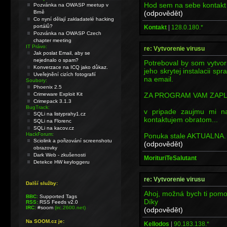
Hod sem na sebe kontakt 
Pozvánka na OWASP meetup v
(odpovědět)
Brně
Co nyní dělají zakladatelé hacking
portálů?
Kontakt
|
128.0.180.*
Pozvánka na OWASP Czech
chapter meeting
IT Právo:
re: Vytvorenie virusu
Jak poslat Email, aby se
nejednalo o spam?
Potreboval by som vytvori
Konverzace na ICQ jako důkaz.
jeho skrytej instalacii sp
Uveřejnění cizích fotografií
na email.
Soubory:
Phoenix 2.5
ZA PROGRAM VAM ZAPLA
Crimeware Exploit Kit
Crimepack 3.1.3
BugTrack:
v pripade zaujmu mi n
SQLi na listyprahy1.cz
kontaktujem obratom...
SQLi na Florenc
SQLi na kacov.cz
HackForum:
Ponuka stale AKTUALNA.
Sciolink a pořizování screenshotu
(odpovědět)
obrazovky
Dark Web - zkušenosti
MorituriTeSalutant
Detekce HW keyloggeru
re: Vytvorenie virusu
Další služby:
Ahoj, možná bych ti pomo
BBC:
Supported Tags
Díky
RSS:
RSS Feeds v2.0
IRC:
#soom
(irc.2600.net)
(odpovědět)
Na SOOM.cz je:
Kellodos
|
90.183.138.*