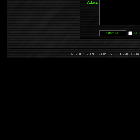
V
z
kaz:
No
© 2003–2026 SOOM.cz | ISSN 180