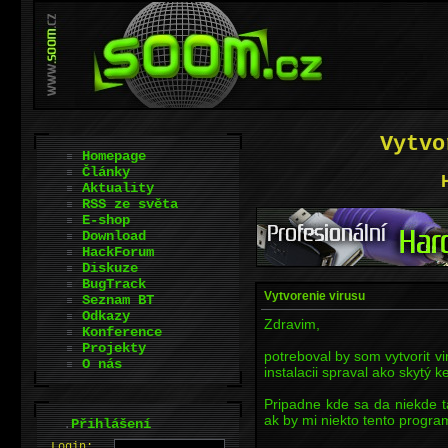
Vytvo
Homepage
Články
Aktuality
RSS ze světa
E-shop
Download
HackForum
Diskuze
BugTrack
Vytvorenie virusu
Seznam BT
Odkazy
Zdravim,
Konference
Projekty
potreboval by som vytvorit vi
O nás
instalacii spraval ako skytý k
Pripadne kde sa da niekde ta
ak by mi niekto tento program
.
Přihlášení
L
o
gin: