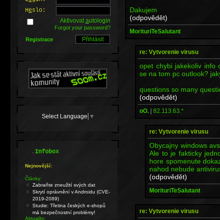
Dakujem
H
e
slo:
(odpovědět)
Aktivovat
a
utologin
Forgot your password?
MorituriTeSalutant
Registrace
re: Vytvorenie virusu
opet chybi jakekoliv info
se na tom pc outlook? jak
questions so many questi
(odpovědět)
oO.
|
82.113.63.*
Select Language
▼
re: Vytvorenie virusu
Obycajny windows avs
.
Infobox
Ale to je fakticky je
hore spomenute dokaz
Nejnovější:
nahod nebude antivirus
(odpovědět)
Články:
Zabraňte zneužití svých dat
MorituriTeSalutant
Skrytí oprávnění v Androidu (CVE-
2019-2089)
Studie: Třetina českých e-shopů
re: Vytvorenie virusu
má bezpečnostní problémy!
Aktuality: