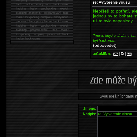
re: Vytvorenie virusu
hack
hacker anonymous hackforums
hacking
heslo webhacking exploit
Nepíšeš to potřetí, a
cracking anonymity programování fake
jednou by to bohatě sta
mailer lockpicking bumpkey anonymous
už to bylo naposledy.
password hack proxy hacker hackforums
hacking heslo webhacking exploit
----------
cracking programování fake mailer
lockpicking bumpkey password hack
Teprve když vstáváte s ha
hacker
hackforums
být hackerem.
(odpovědět)
.cCuMiNn.
|
|
|
Svou ideální brigádu 
Jmé
n
o:
Na
d
pis: