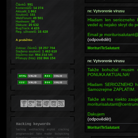
Článků:
991
Komentářů:
14 274
re: Vytvorenie virusu
Aktualit:
1 862
Souborů:
151
WebForum:
49 501
Hladam len seriozneho 
Hardware:
38
vedel aj nejako skryt do 
Diskuze:
20 632
BugTrack:
4 415
Reg. uživatelů:
16 428
Email je moriturisalutant
(odpovědět)
A proběhlo:
MorituriTeSalutant
Zobraz. článků:
18 257 704
Staženo souborů:
1 463 610
Staženo dat:
964 214
MB
Přístupy (hits):
232 866 154
re: Vytvorenie virusu
Takže bohužial musim 
PONUKA AKTUALNA!
Hladam SERIOZNEHO hack
Samozrejme ZAPLATIM.
Takže ak ma niekto zauje
moriturisalutant@centrum
Dakujem
(odpovědět)
Hacking keywords
MorituriTeSalutant
hacking
webhacking exploit cracking
programování fake mailer lockpicking
bumpkey anonymity heslo password