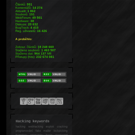
Článků:
991
Komentářů:
14 274
Aktualit:
1 862
Souborů:
151
WebForum:
49 501
Hardware:
38
Diskuze:
20 632
BugTrack:
4 415
Reg. uživatelů:
16 426
A proběhlo:
Zobraz. článků:
18 248 660
Staženo souborů:
1 463 507
Staženo dat:
964 137
MB
Přístupy (hits):
232 674 081
Hacking keywords
hacking
webhacking exploit cracking
programování fake mailer lockpicking
bumpkey anonymity heslo password