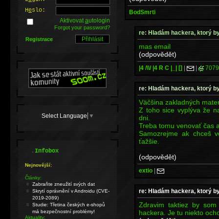
H
e
slo:
BodSmrti
Aktivovat
a
utologin
Forgot your password?
re: Hladám hackera, ktorý b
Registrace
mas email
(odpovědět)
|4 /\\/ |4 R C |_| []
|
|
7079
re: Hladám hackera, ktorý b
Väčšina zakladných materi
Z toho sice vyplýva že n
Select Language
▼
dni.
Treba tomu venovať čas a
Samozrejme ak chceš ved
ťažšie.
.
Infobox
(odpovědět)
Nejnovější:
extio
|
Články:
Zabraňte zneužití svých dat
re: Hladám hackera, ktorý b
Skrytí oprávnění v Androidu (CVE-
2019-2089)
Zdravim taktiez by so
Studie: Třetina českých e-shopů
hackera. Je tu niekto oc
má bezpečnostní problémy!
Aktuality: