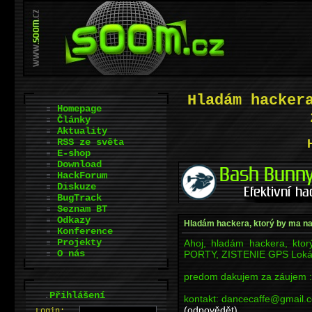
Hladám hacker
Homepage
Články
Aktuality
RSS ze světa
E-shop
Download
HackForum
Diskuze
BugTrack
Seznam BT
Odkazy
Hladám hackera, ktorý by ma na
Konference
Projekty
Ahoj, hladám hackera, kto
O nás
PORTY, ZISTENIE GPS Loká
predom dakujem za záujem 
.
Přihlášení
kontakt: dancecaffe@gmail.
(odpovědět)
L
o
gin: