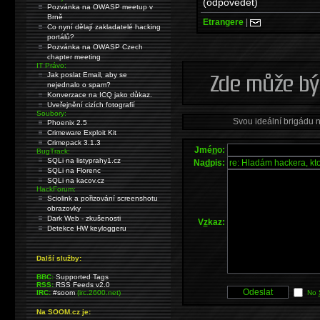
(odpovědět)
Pozvánka na OWASP meetup v
Brně
Etrangere
|
Co nyní dělají zakladatelé hacking
portálů?
Pozvánka na OWASP Czech
chapter meeting
IT Právo:
Jak poslat Email, aby se
nejednalo o spam?
Konverzace na ICQ jako důkaz.
Uveřejnění cizích fotografií
Soubory:
Svou ideální brigádu 
Phoenix 2.5
Crimeware Exploit Kit
Crimepack 3.1.3
Jmé
n
o:
BugTrack:
SQLi na listyprahy1.cz
Na
d
pis:
SQLi na Florenc
SQLi na kacov.cz
HackForum:
Sciolink a pořizování screenshotu
obrazovky
Dark Web - zkušenosti
V
z
kaz:
Detekce HW keyloggeru
Další služby:
BBC:
Supported Tags
RSS:
RSS Feeds v2.0
IRC:
#soom
(irc.2600.net)
No
Na SOOM.cz je: