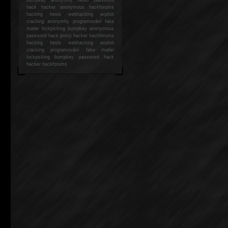
hack
hacker anonymous hackforums
hacking
heslo webhacking exploit
cracking anonymity programování fake
mailer lockpicking bumpkey anonymous
password hack proxy hacker hackforums
hacking heslo webhacking exploit
cracking programování fake mailer
lockpicking bumpkey password hack
hacker
hackforums